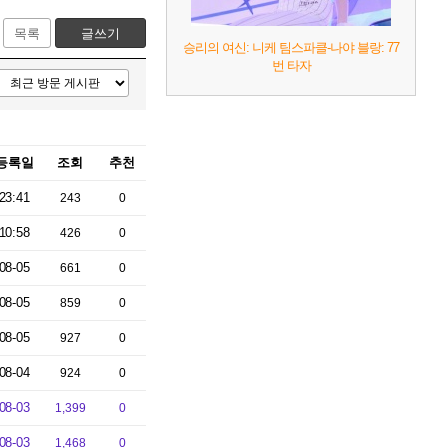
목록
글쓰기
승리의 여신: 니케 팀스파클-나야 블랑: 77
번 타자
등록일
조회
추천
23:41
243
0
10:58
426
0
08-05
661
0
08-05
859
0
08-05
927
0
08-04
924
0
08-03
1,399
0
08-03
1,468
0