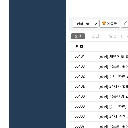
인증글
전체
잡담
일반
번호
56404
[잡담]
새벽에도 홥
56403
[잡담]
목소리 좋은
56402
[잡담]
뉴비 환영 
56401
[잡담]
24시간 활
56400
[잡담]
목좋녀랑 같
56399
[잡담]
[뉴비환영]
56398
[잡담]
24시 종겜
56397
[잡담]
목소리 좋은