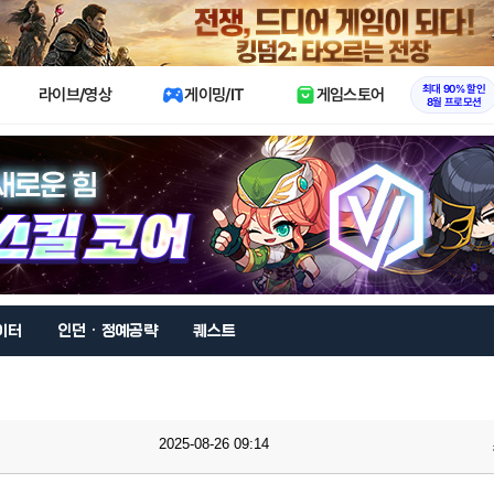
X
최대 90% 할인
라이브/영상
게이밍/IT
게임스토어
8월 프로모션
이터
인던 · 정예공략
퀘스트
2025-08-26 09:14