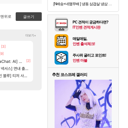
[N배송+네맴무배 ] 냉동 삼겹살 냉삼 수입 돼지고기 절단 대패삼겹살
맨위로
글쓰기
PC 견적이 궁금하다면?
IT인벤 견적게시판
더보기+
매일매일,
인벤 출석체크!
[3]
[
스위치2판 ‘몬헌 와일즈’, 30~40fps 목표 추
똘끼형 다 좋은데 해외작업장 도와주는 짓은 좀 아니지않냐?
리니지 클래식
해외겜
[9]
[74]
[1]
크로체 따왔습니다
7년만에 가족여행을 다녀왔습니다.
로아
여행
주사위 굴리고 포인트!
인벤 마블
[2]
[67]
at: AI] 공개
부산 헌혈 먹튀 ㄷㄷ..
비스트 오브 리인카네이션 정보/공략글 모음
메이플
비스트
6]
[212]
스] 연내 출시 예정
신호등 2인 40%글 존나 긁히네 씨발
동해바다 추암해수욕장
메이플
여행
추천 코스프레 갤러리
83]
[3]
[2
] 티저 사이트 오픈
고양이를 도구로 쓰는 인방 하꼬 스트리머 박제합니다.
혹시 이 만화 아시는 분 계신가요
로아
애니클립