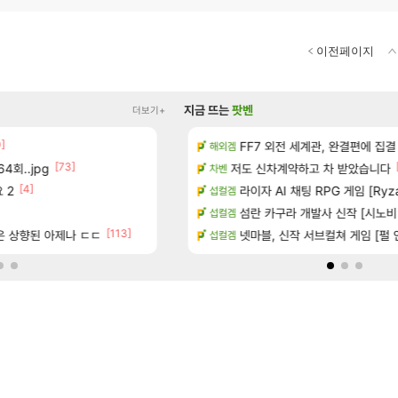
이전페이지
지금 뜨는
팟벤
더보기+
0]
[13]
치노트 (8/5)
장비 올환 이후 약 7개월
FF7 외전 세계관, 완결편에 집결
검은사막
해외겜
[73]
[150]
4회..jpg
많은것 같습니다
8월 9일 썬데이 메이플
저도 신차계약하고 차 받았습니다
메이플
차벤
[4]
[14]
 2
 메인보드값 오르나
방금 일어난일
라이자 AI 채팅 RPG 게임 [RyzaCh
리니지M
섭컬겜
[1]
[10
출 점유율 7%…글로벌 4위로 부상
챌린저#77777 저격했습니다!
섬란 카구라 개발사 신작 [시노비 넥서
메이플
섭컬겜
[113]
[
좋은 상향된 아제나 ㄷㄷ
8월 13일에 나오나
보상 공지 나온거 10추 하니 올리자
넷마블, 신작 서브컬쳐 게임 [펄 인 블루
로아
섭컬겜