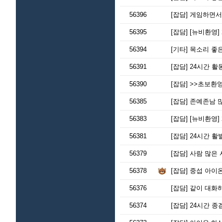
56396
[잡담]
게임하면서 
56395
[잡담]
[뉴비환영]
56394
[기타]
목소리 좋은
56391
[잡담]
24시간 활
56390
[잡담]
>>초보환영
56385
[잡담]
존예존남 많
56383
[잡담]
[뉴비환영]
56381
[잡담]
24시간 활
56379
[잡담]
사람 많은 
56378
[잡담]
중섭 아이온
56376
[잡담]
같이 대화하
56374
[잡담]
24시간 종