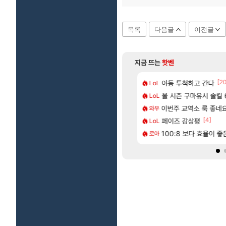
목록
다음글
이전글
지금 뜨는
핫벤
[35]
[2
2판 ‘몬헌 와일즈’, 30~40fps 목표 추정
끼형 다 좋은데 해외작업장 도와주는 짓은 좀 아니지않냐?
야동 투척하고 간다
리싱크드 1.06 패
LoL
리싱크드
[74]
[1]
따왔습니다
에 가족여행을 다녀왔습니다.
올 시즌 구마유시 솔킬 6
국내에도 이쁜곳이 
LoL
여행
[67]
혈 먹튀 ㄷㄷ..
트 오브 리인카네이션 정보/공략글 모음
이번주 교역소 룩 좋네요
AI발 원가 압박,
와우
해외겜
[212]
[4]
2인 40%글 존나 긁히네 씨발
다 추암해수욕장
페이즈 감상평
중국 CXMT, D램 매
LoL
해외겜
[3]
[221]
구로 쓰는 인방 하꼬 스트리머 박제합니다.
시 이 만화 아시는 분 계신가요
100:8 보다 효율이 
[무한대] 출시일, 
로아
섭컬겜