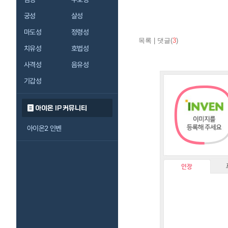
궁성
살성
마도성
정령성
목록
|
댓글(
3
)
치유성
호법성
사격성
음유성
기갑성
아이온 IP 커뮤니티
아이온2 인벤
인장