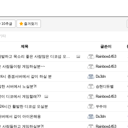
10추글
즐겨찾기
기타
제목
글쓴이
발하고 목소리 좋은 사람많은 디코섭 오실분?
Rainbow1453
 사람들이랑 게임하실분~~
Rainbow1453
24시 종겜서버에서 같이 하실 분
Du3dn
발한 서버에서 노실분?!
승현디듀벨
이 디코에서 게임할래??
Rainbow1453
 24시간 활발한 디코섭 오실분
쑤쑤야
서버에서 같이 아이온해용
Du3dn
 사람들하고 게임하실분?!
Rainbow1453