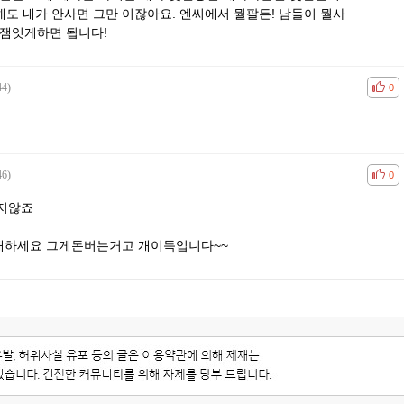
해도 내가 안사면 그만 이잖아요. 엔씨에서 뭘팔든! 남들이 뭘사
 잼잇게하면 됩니다!
44)
공감
비공
0
46)
공감
비공
0
지않죠
매하세요 그게돈버는거고 개이득입니다~~