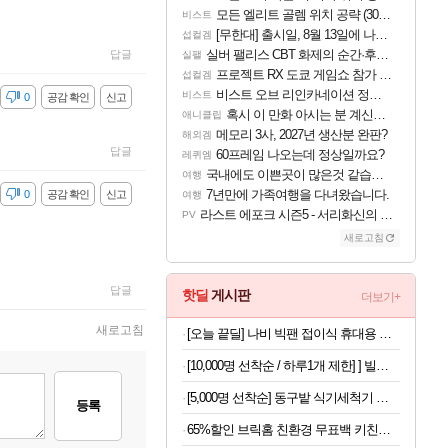
모든 엘리트 골렘 위치 공략 (30개) - 방랑 결투가
비스트
[무한대] 출시일, 8월 13일에 나오나
섭컬겜
실버 팰리스 CBT 화제의 순간·후기 모음
답글
실팰
프로젝트 RX 도쿄 게임쇼 참가 결정
섭컬겜
비스트 오브 리인카네이션 정보/공략글 모음
비스트
감
0
공감 확인
신고
혹시 이 만화 아시는 분 계신가요
애니클립
메모리 3사, 2027년 생산분 완판?
해외겜
답글
60프레임 나오는데 정상일까요?
레퀴엠
국내에도 이쁜곳이 많은것 같습니다
여행
7년만에 가족여행을 다녀왔습니다.
감
0
공감 확인
신고
여행
라스트 에포크 시즌5 - 서리화신의 분노 티저
PV
새로고침
답글
핫딜
게시판
더보기+
새로고침
[오늘 끝딜] 나비 빅팬 접이식 휴대용 손 선풍기 저소음 BLDC 모터 4000mAh 샌드 카키
[10,000명 선착순 / 하루1개 제한] ] 빌리스홈 캡슐세제200개
[5,000명 선착순] 동구밭 식기세척기 세제 240g x 2개
등록
65%할인 브릭홈 친환경 무표백 키친타올, 150매, 6롤