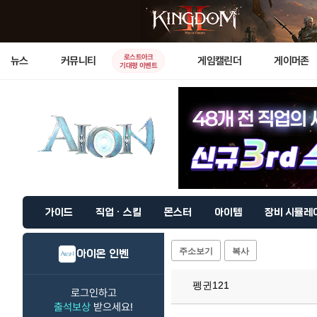
로스트아크
뉴스
커뮤니티
게임캘린더
게이머존
기대평 이벤트
가이드
직업 · 스킬
몬스터
아이템
장비 시뮬레
주소보기
복사
아이온 인벤
펭귄121
로그인하고
출석보상
받으세요!