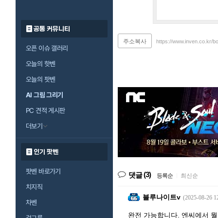
공통 커뮤니티
주소복사
https://www.inven.co.kr/b
오픈 이슈 갤러리
오늘의 핫벤
오늘의 팟벤
AI 그림 그리기
PC 견적 게시판
더보기
인기 팟벤
팟벤 바로가기
(3)
댓글
등록순
|
최신순
치지직
블루나이트v
(2025-08-26 1
차벤
완전 가능합니다. 엔씨에서 