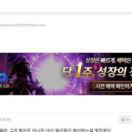
oard/aion/1492/56148?iskin=aion
2:43:46)
공감
비공
0
뭘팔든 그게 혜자든 아니든 내가 몇년동안 해야하는걸 몇천원이