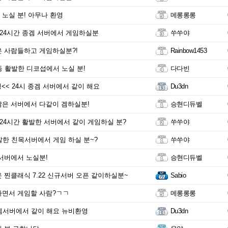
노실 분! 아무나 환영
메롱롱롱
 24시간 종겜 서버에서 게임하실분
쑤쑤야
 사람들하고 게임하실분?!
Rainbow1453
동 활발한 디코섭에서 노실 분!
다다빈
<< 24시 종겜 서버에서 같이 해요
Du3dn
은 서버에서 다같이 겜하실분!
승현디듀벨
 24시간 활발한 서버에서 같이 게임하실 분?
쑤쑤야
발한 친목서버에서 게임 하실 분~?
쑤쑤야
서버에서 노실분!
승현디듀벨
 찐클래식 7.22 신규서버 오픈 같이하실분~
Sabio
면서 게임할 사람?ㄱㄱ
메롱롱롱
겜서버에서 같이 해요 뉴비환영
Du3dn