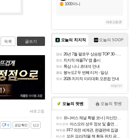
1000이니
새로고침
오늘의 치지직
오늘의 SOOP
목록
글쓰기
26년 7월 팔로우 상승량 TOP 30 - 월간 치지직
잡담
치지직 애플TV 앱 출시
정보
룩삼 니니 초대석 안내
정보
봉누도2 두 번째 티저 - 일상
클립
2026 치지직 이리대회 오픈컵 안내
정보
더보기+
오늘의 팟벤
오늘의 핫벤
새로고침
유니버스 채널 특별 코너 | 자신만의 스타일
명조
아스오라 성우 정보 및 출연작 모음
아스오라
감
0
공감 확인
신고
FF7 외전 세계관, 완결편에 집결
해외겜
모든 요리/작물 책 획득 위치 공략 (36개) - 미식가 도전과제
비스트