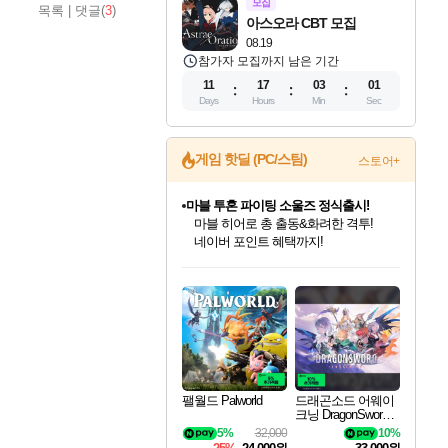
모집
목록
|
댓글(
3
)
아스오라 CBT 모집
08.19
참가자 모집까지 남은 기간
11
17
03
00
Days
Hours
Min
Sec
게임 핫딜 (PC/스팀)
스토어+
마블 투혼 파이팅 소울즈 정식출시!
마블 히어로 총 출동&화려한 격투!
네이버 포인트 혜택까지!
인벤게임즈 8월 특별 할인!
드래곤소드: 어웨이크닝 입점!
문명 7 특별 할인!
귀무자: 검의 길 예약 판매 중!
비스트 오브 리인카네이션 정식 출시!
커세어 코브 출시 기념 할인!
더 렐릭 퍼스트 가디언 정식 출시
베데스다 40주년 기념 할인 중!
캡콤 프렌차이즈 할인 진행 중!
캡콤 일부 상품 상시 할인
스타워즈 은하계 레이서
로블록스 기프트 카드 공식 입점
인기 퍼블리셔 모음!
스팀으로 만나는 드래곤소드!
조선&고려 DLC 출시 예정
10% 할인과
게임프릭 신작 IP
해적'섬'을 발전시키자!
설화x하드코어 액션!
베데스다의 명작들을
몬헌, 바하 등 인기 IP를
몬헌 와일즈 & 드래곤즈 도그마2
인벤게임즈에서 10% 추가 적립
Robux를 가장 안전하고
최대 90% 할인가를 만나보세요!
네이버혜택과 함께 만나보세요!
50%할인&추가 적립까지!
이니&베니 혜택까지!
네이버 혜택가와 함께 예약하세요!
할인&네이버혜택으로 만나보세요!
네이버페이 혜택과 만나보세요!
40주년 프로모션으로 만나보세요!
할인가에 만나보세요!
일부 에디션 상시 할인!
혜택으로 예약 판매 중
편안하게 충전하세요
팰월드 Palworld
드래곤소드 어웨이
크닝 DragonSword A
wakening
5%
32,000
10%