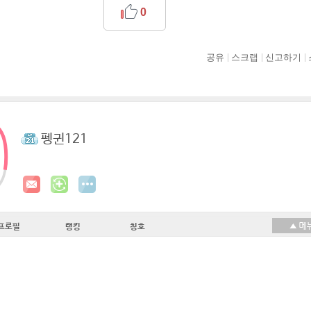
0
공유
스크랩
신고하기
펭귄121
프로필
랭킹
칭호