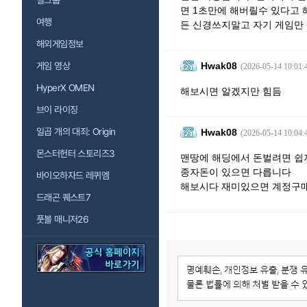
걸그룹
면 1초만에 해버릴수 있다고 
여행
든 신경쓰지말고 자기 게임만
해외게임정보
게임 영상
Hwak08
(2026-05-14 10:01:
HyperX OMEN
해보시면 알겠지만 힘듬
브이 라이징
일곱 개의 대죄: Origin
Hwak08
(2026-05-14 10:04:
몬스터헌터 스토리즈3
맨땅에 해딩에서 돈벌려면 쉽
종자돈이 있으면 다릅니다
바이오하자드 레퀴엠
해보시다 재미있으면 계정구
드래곤 퀘스트7
풋볼 매니저26