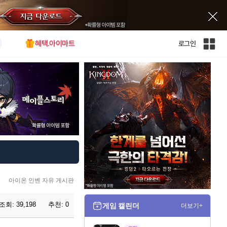
혜택.아이마트
로그인
인
벤
전
체
사
이
트
맵
아이온 인벤 자유 게시판
조회:
39,198
추천:
0
게임 캘린더
더보기+