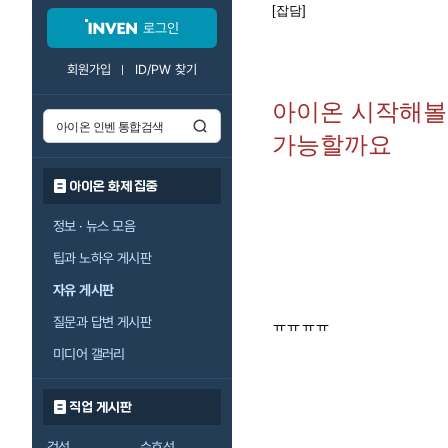
[잡담]
로그인
회원가입
ID/PW 찾기
아이온 시작해
가능할까요
아이온 화제 집중
정보 · 뉴스 모음
팁과 노하우 게시판
자유 게시판
질문과 답변 게시판
ㅠㅠㅠㅠ
미디어 갤러리
직업 게시판
검성
수호성