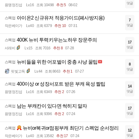
댓글
용맹정진섭
Lv.16
조회 10498
추천 5
08-02
아이온2 신규유저 적응가이드(폐사방지용)
스펙업
7
댓글
작은베이가
Lv.40
조회 6379
추천 10
07-31
400K 뉴비 투력키우는노하우 장문주의
스펙업
17
댓글
서래비
Lv.15
조회 7016
추천 8
07-28
뉴비들을 위한 어포벌이 중층 사냥 꿀팁
스펙업
8
댓글
핏빛고독
Lv.44
조회 8663
추천 1
07-27
400이상 or 성장서포트 받은 부캐 육성 짤팁
스펙업
14
댓글
용맹정진섭
Lv.16
조회 6349
추천 2
07-26
남는 부캐칸이 있다면 썩히지 말자
스펙업
17
댓글
용맹정진섭
Lv.16
조회 9396
추천 2
07-24
뉴비or복귀or점핑부캐 최단기 스펙업 순서정리
스펙업
12
댓글
작은베이가
Lv.40
조회 13582
추천 17
07-24