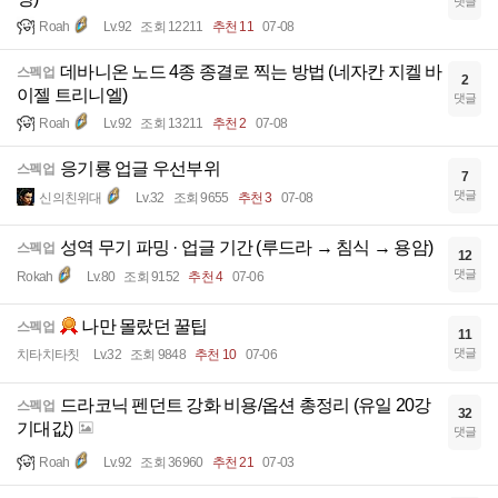
댓글
Roah
Lv.92
조회 12211
추천 11
07-08
데바니온 노드 4종 종결로 찍는 방법 (네자칸 지켈 바
스펙업
2
이젤 트리니엘)
댓글
Roah
Lv.92
조회 13211
추천 2
07-08
응기룡 업글 우선부위
스펙업
7
댓글
신의친위대
Lv.32
조회 9655
추천 3
07-08
성역 무기 파밍 · 업글 기간 (루드라 → 침식 → 용암)
스펙업
12
댓글
Rokah
Lv.80
조회 9152
추천 4
07-06
나만 몰랐던 꿀팁
스펙업
11
댓글
치타치타칫
Lv.32
조회 9848
추천 10
07-06
드라코닉 펜던트 강화 비용/옵션 총정리 (유일 20강
스펙업
32
기대값)
댓글
Roah
Lv.92
조회 36960
추천 21
07-03