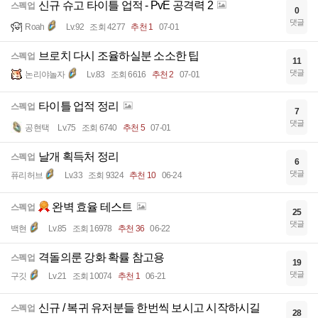
신규 슈고 타이틀 업적 - PvE 공격력 2
스펙업
0
댓글
Roah
Lv.92
조회 4277
추천 1
07-01
브로치 다시 조율하실분 소소한 팁
스펙업
11
댓글
논리야놀자
Lv.83
조회 6616
추천 2
07-01
타이틀 업적 정리
스펙업
7
댓글
공현택
Lv.75
조회 6740
추천 5
07-01
날개 획득처 정리
스펙업
6
댓글
퓨리허브
Lv.33
조회 9324
추천 10
06-24
완벽 효율 테스트
스펙업
25
댓글
백현
Lv.85
조회 16978
추천 36
06-22
격돌의룬 강화 확률 참고용
스펙업
19
댓글
구깃
Lv.21
조회 10074
추천 1
06-21
신규 / 복귀 유저분들 한번씩 보시고 시작하시길
스펙업
28