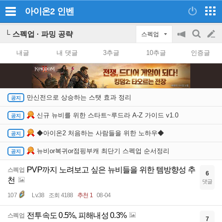
아이온2
인벤
└ 스펙업 · 파밍 공략
스펙업
공
검
글
지
색
내글
내 댓글
3추글
10추글
인증글
on/off
쓰
기
만신전으로 상승하는 스탯 효과 정리
신규 뉴비를 위한 스타트~루드라 A-Z 가이드 v1.0
◆아이온2 처음하는 사람들을 위한 노하우◆
뉴비or복귀or점핑부캐 최단기 스펙업 순서정리
PVP까지 노려보고 싶은 뉴비들을 위한 템방향성 추
스펙업
6
천
댓글
107
Lv.38
조회 4188
추천 1
08-04
전투속도 0.5%, 피해내성 0.3%
스펙업
7