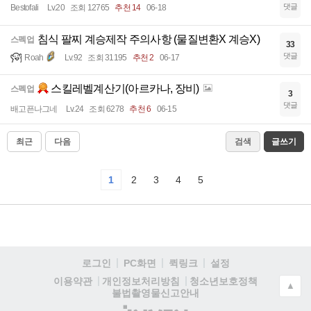
댓글
Bestofali
Lv.20
조회 12765
추천 14
06-18
침식 팔찌 계승제작 주의사항 (물질변환X 계승X)
스펙업
33
댓글
Roah
Lv.92
조회 31195
추천 2
06-17
스킬레벨계산기(아르카나, 장비)
스펙업
3
댓글
배고픈나그네
Lv.24
조회 6278
추천 6
06-15
최근
다음
검색
글쓰기
1
2
3
4
5
로그인
PC화면
퀵링크
설정
청소년보호정책
이용약관
개인정보처리방침
▲
불법촬영물신고안내