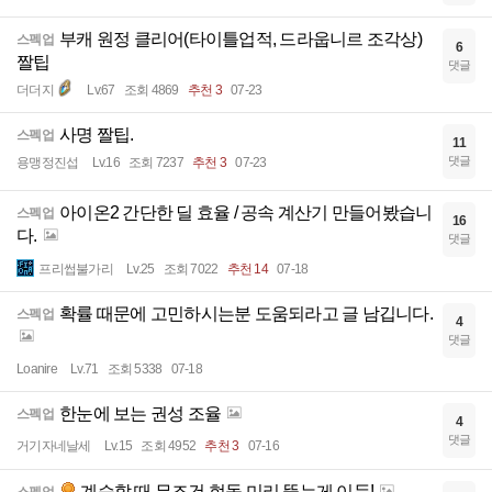
부캐 원정 클리어(타이틀업적, 드라웁니르 조각상)
스펙업
6
짤팁
댓글
더더지
Lv.67
조회 4869
추천 3
07-23
사명 짤팁.
스펙업
11
댓글
용맹정진섭
Lv.16
조회 7237
추천 3
07-23
아이온2 간단한 딜 효율 / 공속 계산기 만들어봤습니
스펙업
16
다.
댓글
프리썹불가리
Lv.25
조회 7022
추천 14
07-18
확률 때문에 고민하시는분 도움되라고 글 남깁니다.
스펙업
4
댓글
Loanire
Lv.71
조회 5338
07-18
한눈에 보는 권성 조율
스펙업
4
댓글
거기자네날세
Lv.15
조회 4952
추천 3
07-16
계승할 때 무조건 현돌 미리 뚫는게 이득!