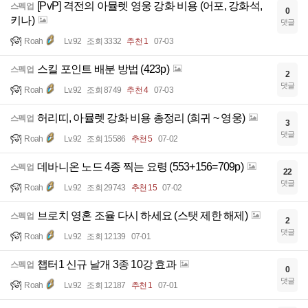
[PvP] 격전의 아뮬렛 영웅 강화 비용 (어포, 강화석,
스펙업
0
키나)
댓글
Roah
Lv.92
조회 3332
추천 1
07-03
스킬 포인트 배분 방법 (423p)
스펙업
2
댓글
Roah
Lv.92
조회 8749
추천 4
07-03
허리띠, 아뮬렛 강화 비용 총정리 (희귀 ~ 영웅)
스펙업
3
댓글
Roah
Lv.92
조회 15586
추천 5
07-02
데바니온 노드 4종 찍는 요령 (553+156=709p)
스펙업
22
댓글
Roah
Lv.92
조회 29743
추천 15
07-02
브로치 영혼 조율 다시 하세요 (스탯 제한 해제)
스펙업
2
댓글
Roah
Lv.92
조회 12139
07-01
챕터1 신규 날개 3종 10강 효과
스펙업
0
댓글
Roah
Lv.92
조회 12187
추천 1
07-01