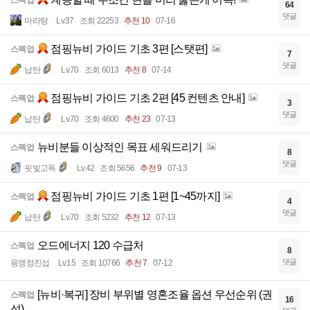
스펙업
64
댓글
마라탕
Lv.37
조회 22253
추천 10
07-16
점핑뉴비 가이드 기초 3편 [스탯편]
스펙업
7
댓글
납탄
Lv.70
조회 6013
추천 8
07-14
점핑뉴비 가이드 기초 2편 [45 컨텐츠 안내]
스펙업
3
댓글
납탄
Lv.70
조회 4600
추천 23
07-13
뉴비분들 이상적인 목표 세워드리기
스펙업
8
댓글
핏빛고독
Lv.42
조회 5656
추천 9
07-13
점핑뉴비 가이드 기초 1편 [1~45까지]
스펙업
4
댓글
납탄
Lv.70
조회 5232
추천 12
07-13
오드에너지 120 수급처
스펙업
8
댓글
용맹정진섭
Lv.15
조회 10766
추천 7
07-12
[뉴비·복귀] 장비 부위별 영혼조율 옵션 우선순위 (권
스펙업
16
성)