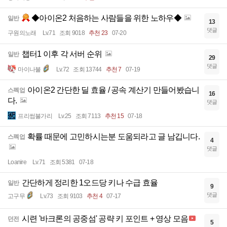
◆아이온2 처음하는 사람들을 위한 노하우◆
일반
13
댓글
구원의노래
Lv.71
조회 9018
추천 23
07-20
챕터1 이후 각 서버 순위
일반
29
댓글
마이나불
Lv.72
조회 13744
추천 7
07-19
아이온2 간단한 딜 효율 / 공속 계산기 만들어봤습니
스펙업
16
다.
댓글
프리썹불가리
Lv.25
조회 7113
추천 15
07-18
확률 때문에 고민하시는분 도움되라고 글 남깁니다.
스펙업
4
댓글
Loanire
Lv.71
조회 5381
07-18
간단하게 정리한 1오드당 키나 수급 효율
일반
9
댓글
고구무
Lv.73
조회 9103
추천 4
07-17
시련 '바크론의 공중섬' 공략 키 포인트 + 영상 모음
던전
5