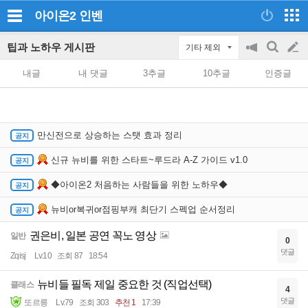
아이온2
인벤
팁과 노하우 게시판
기타 제외
공
검
글
지
색
내글
내 댓글
3추글
10추글
인증글
on/off
쓰
기
만신전으로 상승하는 스탯 효과 정리
신규 뉴비를 위한 스타트~루드라 A-Z 가이드 v1.0
◆아이온2 처음하는 사람들을 위한 노하우◆
뉴비or복귀or점핑부캐 최단기 스펙업 순서정리
권은비, 일본 공연 꼭노 영상
일반
0
댓글
Zqisj
Lv.10
조회 87
18:54
뉴비들 필독 제일 중요한 것 (직업선택)
클래스
4
댓글
또르릉
Lv.79
조회 303
추천 1
17:39