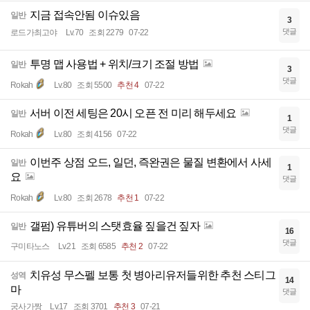
지금 접속안됨 이슈있음
일반
3
댓글
로드가최고야
Lv.70
조회 2279
07-22
투명 맵 사용법 + 위치/크기 조절 방법
일반
3
댓글
Rokah
Lv.80
조회 5500
추천 4
07-22
서버 이전 세팅은 20시 오픈 전 미리 해두세요
일반
1
댓글
Rokah
Lv.80
조회 4156
07-22
이번주 상점 오드, 일던, 즉완권은 물질 변환에서 사세
일반
1
요
댓글
Rokah
Lv.80
조회 2678
추천 1
07-22
갤펌) 유튜버의 스탯효율 짚을건 짚자
일반
16
댓글
구미타노스
Lv.21
조회 6585
추천 2
07-22
치유성 무스펠 보통 첫 병아리유저들위한 추천 스티그
성역
14
마
댓글
궁사가짱
Lv.17
조회 3701
추천 3
07-21