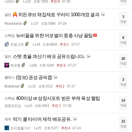
댓글
서래비
Lv.15
조회 7303
추천 8
07-28
히든큐브 채집재료 꾸러미 1000개깡 결과
일반
3
댓글
Repentance
Lv.37
조회 5884
07-28
뉴비들을 위한 어포벌이 중층 사냥 꿀팁
스펙업
8
댓글
핏빛고독
Lv.44
조회 8904
추천 1
07-27
스텟 효율 계산기 배포 공유드립니다.
일반
20
댓글
헤로롱
Lv.86
조회 5286
추천 6
07-27
(정보) 권성 공속캡
클래스
2
댓글
Blakdesurt
Lv.32
조회 3512
추천 2
07-27
400이상 or 성장서포트 받은 부캐 육성 짤팁
스펙업
14
댓글
용맹정진섭
Lv.16
조회 6491
추천 2
07-26
막기 쿨 타이머 제작 배포공유.
제작
23
댓글
프리썹불가리
Lv.25
조회 5377
추천 4
07-24