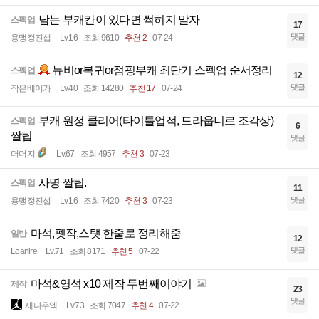
남는 부캐칸이 있다면 썩히지 말자
스펙업
17
댓글
용맹정진섭
Lv.16
조회 9610
추천 2
07-24
뉴비or복귀or점핑부캐 최단기 스펙업 순서정리
스펙업
12
댓글
작은베이가
Lv.40
조회 14280
추천 17
07-24
부캐 원정 클리어(타이틀업적, 드라웁니르 조각상)
스펙업
6
짤팁
댓글
더더지
Lv.67
조회 4957
추천 3
07-23
사명 짤팁.
스펙업
11
댓글
용맹정진섭
Lv.16
조회 7420
추천 3
07-23
마석,펫작,스탯 한줄로 정리해줌
일반
12
댓글
Loanire
Lv.71
조회 8171
추천 5
07-22
마석&영석 x10 제작 두번째이야기
제작
23
댓글
세나우엑
Lv.73
조회 7047
추천 4
07-22