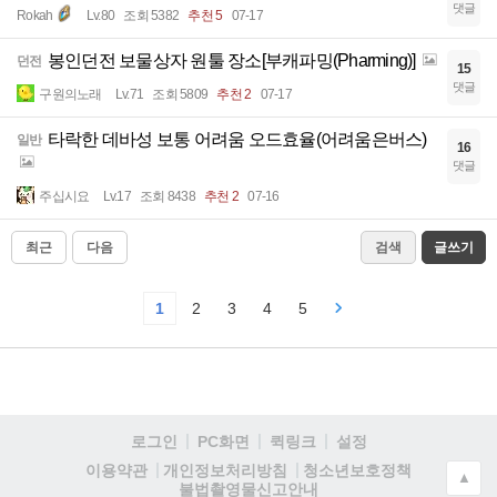
댓글
Rokah
Lv.80
조회 5382
추천 5
07-17
봉인던전 보물상자 원툴 장소[부캐파밍(Pharming)]
던전
15
댓글
구원의노래
Lv.71
조회 5809
추천 2
07-17
타락한 데바성 보통 어려움 오드효율(어려움은버스)
일반
16
댓글
주십시요
Lv.17
조회 8438
추천 2
07-16
최근
다음
검색
글쓰기
1
2
3
4
5
로그인
PC화면
퀵링크
설정
청소년보호정책
이용약관
개인정보처리방침
▲
불법촬영물신고안내