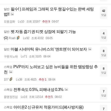
필수! ) 프레임과 그래픽 모두 챙길수있는 완벽 세팅
일반
42
법!!
댓글
모용검화
Lv.10
조회 10197
추천 9
08-07
펫 자동 줍기권 티켓 상점에 되팔기 가능
일반
4
댓글
Roah
Lv.92
조회 4332
08-05
마블 시네마틱 유니버스의 '앤트맨'이 되어보자
일반
8
댓글
구원의노래
Lv.71
조회 3105
08-04
PVP까지 노려보고 싶은 뉴비들을 위한 템방향성 추
스펙업
8
천
댓글
107
Lv.38
조회 4825
추천 1
08-04
전투속도 0.5%, 피해내성 0.3%
스펙업
7
댓글
용맹정진섭
Lv.16
조회 11514
추천 5
08-02
아이온2 신규유저 적응가이드(폐사방지용)
스펙업
7