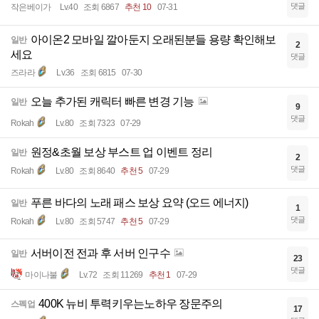
댓글
작은베이가
Lv.40
조회 6867
추천 10
07-31
아이온2 모바일 깔아둔지 오래된분들 용량 확인해보
일반
2
세요
댓글
즈라라
Lv.36
조회 6815
07-30
오늘 추가된 캐릭터 빠른 변경 기능
일반
9
댓글
Rokah
Lv.80
조회 7323
07-29
원정&초월 보상 부스트 업 이벤트 정리
일반
2
댓글
Rokah
Lv.80
조회 8640
추천 5
07-29
푸른 바다의 노래 패스 보상 요약 (오드 에너지)
일반
1
댓글
Rokah
Lv.80
조회 5747
추천 5
07-29
서버이전 전과 후 서버 인구수
일반
23
댓글
마이나불
Lv.72
조회 11269
추천 1
07-29
400K 뉴비 투력키우는노하우 장문주의
스펙업
17