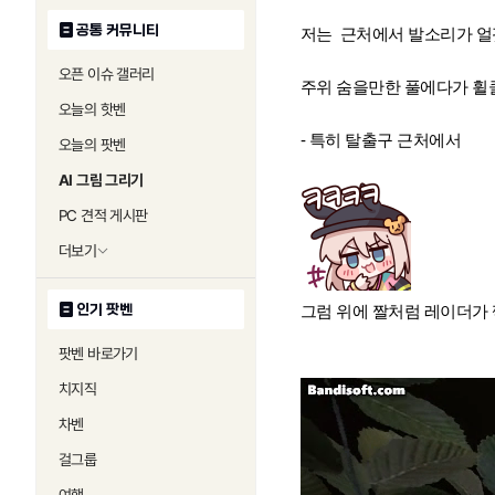
공통 커뮤니티
저는 근처에서 발소리가 얼
오픈 이슈 갤러리
주위 숨을만한 풀에다가 휠
오늘의 핫벤
- 특히 탈출구 근처에서
오늘의 팟벤
AI 그림 그리기
PC 견적 게시판
더보기
인기 팟벤
그럼 위에 짤처럼 레이더가
팟벤 바로가기
치지직
차벤
걸그룹