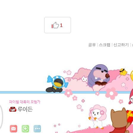
1
공유
스크랩
신고하기
파이웰 대륙의 모험가
루이든