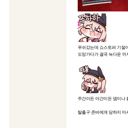
푸쉬갔는데 쇼스토퍼 기절
도망가다가 결국 녹다운 까
주간이든 야간이든 댐이나 블
탈출구 존버에게 당하지 마