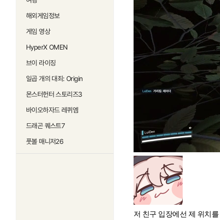
여행
해외게임정보
게임 영상
HyperX OMEN
브이 라이징
일곱 개의 대죄: Origin
몬스터헌터 스토리즈3
바이오하자드 레퀴엠
드래곤 퀘스트7
풋볼 매니저26
저 친구 입장에선 제 위치를