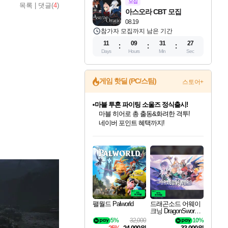
모집
목록
|
댓글(
4
)
아스오라 CBT 모집
08.19
참가자 모집까지 남은 기간
11
09
31
24
Days
Hours
Min
Sec
게임 핫딜 (PC/스팀)
스토어+
귀무자: 검의 길 예약 판매 중!
10% 할인과
이니&베니 혜택까지!
인벤게임즈 8월 특별 할인!
드래곤소드: 어웨이크닝 입점!
문명 7 특별 할인!
마블 투혼 파이팅 소울즈 정식출시!
비스트 오브 리인카네이션 정식 출시!
커세어 코브 출시 기념 할인!
더 렐릭 퍼스트 가디언 정식 출시
베데스다 40주년 기념 할인 중!
캡콤 프렌차이즈 할인 진행 중!
캡콤 일부 상품 상시 할인
스타워즈 은하계 레이서
로블록스 기프트 카드 공식 입점
인기 퍼블리셔 모음!
스팀으로 만나는 드래곤소드!
조선&고려 DLC 출시 예정
마블 히어로 총 출동&화려한 격투!
게임프릭 신작 IP
해적'섬'을 발전시키자!
설화x하드코어 액션!
베데스다의 명작들을
몬헌, 바하 등 인기 IP를
몬헌 와일즈 & 드래곤즈 도그마2
인벤게임즈에서 10% 추가 적립
Robux를 가장 안전하고
최대 90% 할인가를 만나보세요!
네이버혜택과 함께 만나보세요!
50%할인&추가 적립까지!
네이버 포인트 혜택까지!
네이버 혜택가와 함께 예약하세요!
할인&네이버혜택으로 만나보세요!
네이버페이 혜택과 만나보세요!
40주년 프로모션으로 만나보세요!
할인가에 만나보세요!
일부 에디션 상시 할인!
혜택으로 예약 판매 중
편안하게 충전하세요
팰월드 Palworld
드래곤소드 어웨이
크닝 DragonSword A
wakening
5%
32,000
10%