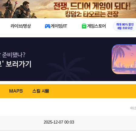
X
최대 90% 할인
라이브/영상
게이밍/IT
게임스토어
8월 프로모션
MAPS
스킬 시뮬
아
2025-12-07 00:03