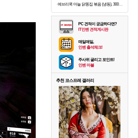
에브리쿡 마늘 닭똥집 볶음 (냉동), 300g, 1개
PC 견적이 궁금하다면?
IT인벤 견적게시판
매일매일,
인벤 출석체크!
주사위 굴리고 포인트!
인벤 마블
추천 코스프레 갤러리