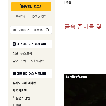
[움짤]
로그인
회원가입
ID/PW 찾기
풀속 존버를 찾
아크 레이더스 화제 집중
정보 · 뉴스 모음
듀오 · 스쿼드 모집 게시판
아크 레이더스 커뮤니티
설계도 교환 게시판
자유 게시판
└
질문과 답변
└
움짤