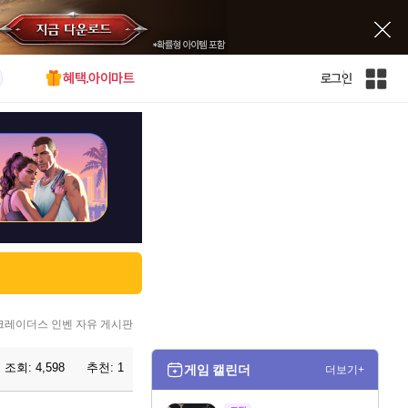
혜택.아이마트
로그인
인
벤
전
체
사
이
트
맵
크레이더스 인벤 자유 게시판
조회:
4,598
추천:
1
게임 캘린더
더보기+