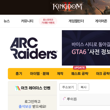
로스트아크
뉴스
커뮤니티
게임캘린더
게이머존
기대평 이벤트
총기
아이템 · 분해
제작
퀘스트 공략
아크 공략
주소보기
복사
아크 레이더스 인벤
루이든
로그인하고
출석보상
받으세요!