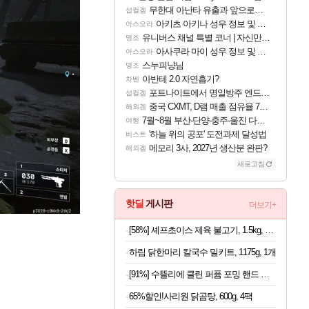
무한대 아난타 유출과 앞으로의 예상 (루머)
섭컬겜
아키츠 아키나 성우 정보 및 주요 필모
아스오라
유니버스 채널 특별 코너 | 자신만의 스타일
명조
아사쿠라 마이 성우 정보 및 주요 필모
아스오라
스누피냥님
명조
아반테 2.0 자연흡기?
차벤
포트나이트에서 명일방주 엔드필드 [펠리카] 판매 예정
섭컬겜
중국 CXMT, D램 매출 점유율 7%…글로벌 4위로 부상
해외겜
7월~8월 부산-단양-충주-울진 다녀왔어요~
여행
'하늘 위의 공포' 도전과제 달성법
비스트
메모리 3사, 2027년 생산분 완판?
해외겜
새로고침
핫딜
게시판
더보기+
[58%] 셰프초이스 제육 불고기, 1.5kg, 1개
하림 닭한마리 칼국수 밀키트, 1175g, 1개
[91%] 수뜰리에 클린 퍼퓸 포밍 핸드 워시, 블랑쉬향, 510ml, 2개
65%할인!사리원 닭곰탕, 600g, 4팩