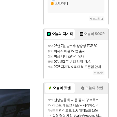
1000이니
새로고침
오늘의 치지직
오늘의 SOOP
26년 7월 팔로우 상승량 TOP 30 - 월간 치지직
잡담
치지직 애플TV 앱 출시
정보
룩삼 니니 초대석 안내
정보
봉누도2 두 번째 티저 - 일상
클립
2026 치지직 이리대회 오픈컵 안내
정보
더보기+
오늘의 팟벤
오늘의 핫벤
선생님들 차 시동 끌 때 꾸르륵소리나는데
차벤
라스트 에포크 시즌5 - 서리화신의 분노 티저
PV
리싱크드 1.06 패치노트 (8/5)
리싱크드
힐링 탐험 게임 Bearly Awesome 챕터 1 트레일러
PV