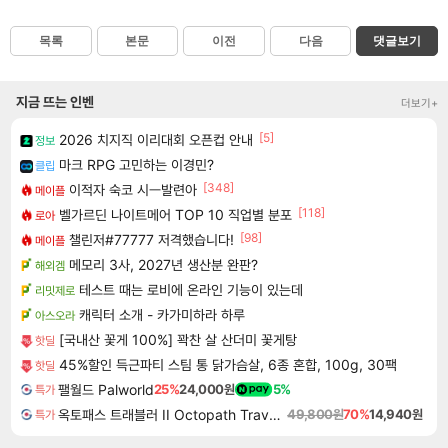
목록
본문
이전
다음
댓글보기
지금 뜨는 인벤
더보기+
[5]
2026 치지직 이리대회 오픈컵 안내
정보
마크 RPG 고민하는 이경민?
클립
[348]
이적자 숙코 시ㅡ발련아
메이플
[118]
벨가르딘 나이트메어 TOP 10 직업별 분포
로아
[98]
챌린저#77777 저격했습니다!
메이플
메모리 3사, 2027년 생산분 완판?
해외겜
테스트 때는 로비에 온라인 기능이 있는데
리밋제로
캐릭터 소개 - 카가미하라 하루
아스오라
[국내산 꽃게 100%] 꽉찬 살 산더미 꽃게탕
핫딜
45%할인 득근파티 스팀 통 닭가슴살, 6종 혼합, 100g, 30팩
핫딜
팰월드 Palworld
25%
24,000원
5%
특가
옥토패스 트래블러 II Octopath Traveler II
49,800원
70%
14,940원
특가