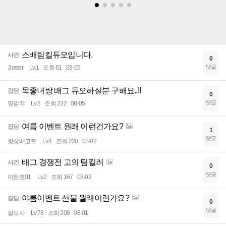
스배팀킬듀오입니다.
사건
0
댓글
Jlostar
Lv.1
조회 61
08-05
목좋녀랑 배그 듀오하실분 구해요..!!
잡담
0
댓글
낑깜쟈
Lv.3
조회 232
08-05
여름 이벤트 원래 이런건가요?
잡담
1
댓글
항상배고프
Lv.4
조회 220
08-02
배그 경쟁전 고의 팀킬러
사건
0
댓글
이한호01
Lv.2
조회 167
08-02
야름이벤트 선물 월래이런가요?
잡담
0
댓글
살모사
Lv.78
조회 206
08-01