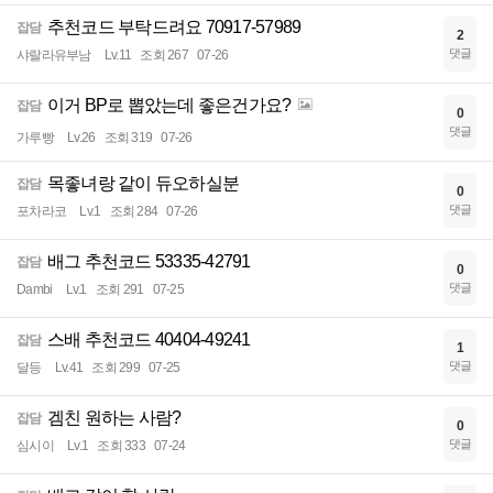
추천코드 부탁드려요 70917-57989
잡담
2
댓글
샤랄라유부남
Lv.11
조회 267
07-26
이거 BP로 뽑았는데 좋은건가요?
잡담
0
댓글
가루빵
Lv.26
조회 319
07-26
목좋녀랑 같이 듀오하실분
잡담
0
댓글
포차라코
Lv.1
조회 284
07-26
배그 추천코드 53335-42791
잡담
0
댓글
Dambi
Lv.1
조회 291
07-25
스배 추천코드 40404-49241
잡담
1
댓글
달등
Lv.41
조회 299
07-25
겜친 원하는 사람?
잡담
0
댓글
심시이
Lv.1
조회 333
07-24