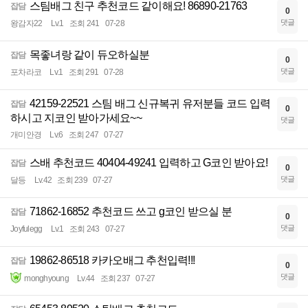
스팀배그 친구 추천코드 같이해요! 86890-21763
잡담
0
댓글
왕감자22
Lv.1
조회 241
07-28
목좋녀랑 같이 듀오하실분
잡담
0
댓글
포차라코
Lv.1
조회 291
07-28
42159-22521 스팀 배그 신규복귀 유저분들 코드 입력
잡담
0
하시고 지코인 받아가세요~~
댓글
개미안경
Lv.6
조회 247
07-27
스배 추천코드 40404-49241 입력하고 G코인 받아요!
잡담
0
댓글
달등
Lv.42
조회 239
07-27
71862-16852 추천코드 쓰고 g코인 받으실 분
잡담
0
댓글
Joyfulegg
Lv.1
조회 243
07-27
19862-86518 카카오배그 추천입력!!!
잡담
0
댓글
monghyoung
Lv.44
조회 237
07-27