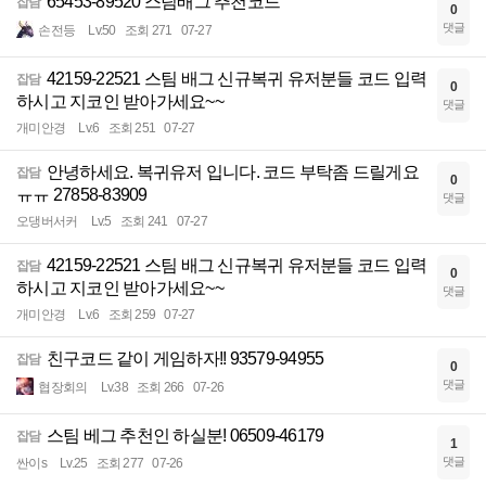
65453-89520 스팀배그 추천코드
잡담
0
댓글
손전등
Lv.50
조회 271
07-27
42159-22521 스팀 배그 신규복귀 유저분들 코드 입력
잡담
0
하시고 지코인 받아가세요~~
댓글
개미안경
Lv.6
조회 251
07-27
안녕하세요. 복귀유저 입니다. 코드 부탁좀 드릴게요
잡담
0
ㅠㅠ 27858-83909
댓글
오댕버서커
Lv.5
조회 241
07-27
42159-22521 스팀 배그 신규복귀 유저분들 코드 입력
잡담
0
하시고 지코인 받아가세요~~
댓글
개미안경
Lv.6
조회 259
07-27
친구코드 같이 게임하자!! 93579-94955
잡담
0
댓글
협장회의
Lv.38
조회 266
07-26
스팀 베그 추천인 하실분! 06509-46179
잡담
1
댓글
싼이s
Lv.25
조회 277
07-26