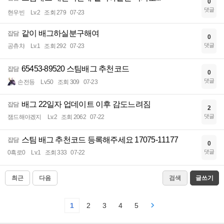
0
댓글
현우빈
Lv.2
조회 279
07-23
같이 배그하실분구해여
잡담
0
댓글
공츄챠
Lv.1
조회 292
07-23
65453-89520 스팀배그 추천코드
잡담
0
댓글
손전등
Lv.50
조회 309
07-23
배그 22일자 업데이트 이후 감도느려짐
잡담
2
댓글
잼드해야겠지
Lv.2
조회 2062
07-22
스팀 배그 추천코드 등록해주세요 17075-11177
잡담
0
댓글
0흑로0
Lv.1
조회 333
07-22
최근
다음
검색
글쓰기
1
2
3
4
5