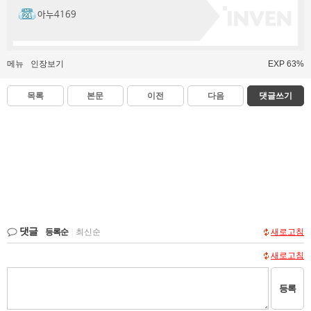
아누4169
메뉴
인장보기
EXP 63%
목록
본문
이전
다음
댓글쓰기
댓글
등록순
|
최신순
새로고침
새로고침
등록