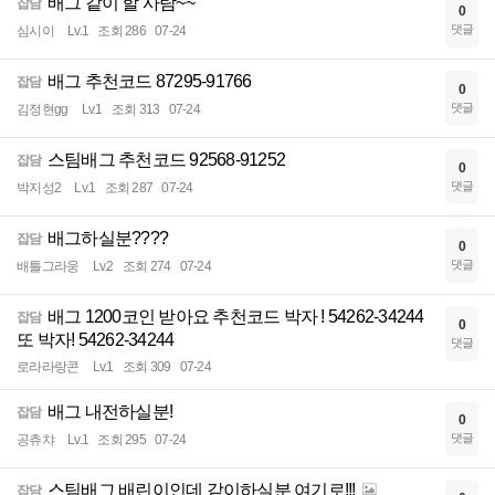
배그 같이 할 사람~~
잡담
0
댓글
심시이
Lv.1
조회 286
07-24
배그 추천코드 87295-91766
잡담
0
댓글
김정현gg
Lv.1
조회 313
07-24
스팀배그 추천코드 92568-91252
잡담
0
댓글
박지성2
Lv.1
조회 287
07-24
배그하실분????
잡담
0
댓글
배틀그라웅
Lv.2
조회 274
07-24
배그 1200코인 받아요 추천코드 박자 ! 54262-34244
잡담
0
또 박자! 54262-34244
댓글
로라라랑콘
Lv.1
조회 309
07-24
배그 내전하실분!
잡담
0
댓글
공츄챠
Lv.1
조회 295
07-24
스팀배그 배린이인데 같이하실분 여기로!!!
잡담