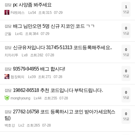
pc 사양좀 봐주세요
잡담
1
댓글
Fd토레스
Lv.54
조회 315
07-29
배그 님만오면 5명 신규 지코인 코드 ㄱㄱ
잡담
0
댓글
군돌
Lv.41
조회 384
07-29
신규유저입니다 31745-51313 코드등록해주세요..
잡담
0
댓글
치차리투
Lv.8
조회 282
07-28
93579-94955 배그 합시다!
잡담
0
댓글
협장회의
Lv.39
조회 271
07-28
19862-86518 추천 코드입니다 부탁드립니다.
잡담
0
댓글
monghyoung
Lv.44
조회 255
07-28
27762-16758 코드 등록하시고 코인 받아가세요!!(스
잡담
0
팀)
댓글
백호강
Lv.2
조회 265
07-28