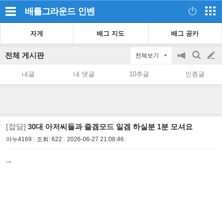
배틀그라운드
인벤
자게
배그 지도
배그 공카
전체 게시판
전체보기
공
검
글
지
색
내글
내 댓글
10추글
인증글
on/off
쓰
기
[잡담]
30대 아저씨들과 즐겜모드 일겜 하실분 1분 모셔요
아누4169
조회:
622
2026-06-27 21:08:46
...