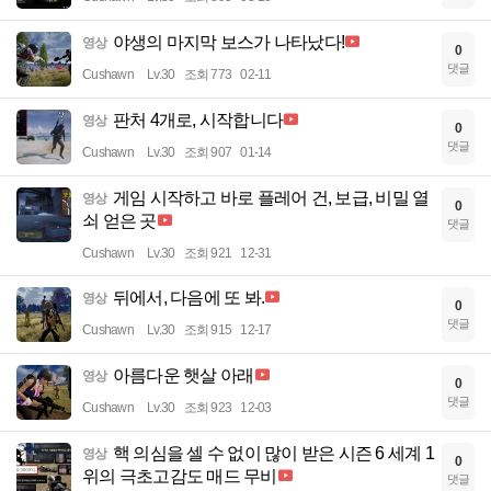
야생의 마지막 보스가 나타났다!
영상
0
댓글
Cushawn
Lv.30
조회 773
02-11
판처 4개로, 시작합니다
영상
0
댓글
Cushawn
Lv.30
조회 907
01-14
게임 시작하고 바로 플레어 건, 보급, 비밀 열
영상
0
쇠 얻은 곳
댓글
Cushawn
Lv.30
조회 921
12-31
뒤에서, 다음에 또 봐.
영상
0
댓글
Cushawn
Lv.30
조회 915
12-17
아름다운 햇살 아래
영상
0
댓글
Cushawn
Lv.30
조회 923
12-03
핵 의심을 셀 수 없이 많이 받은 시즌 6 세계 1
영상
0
위의 극초고감도 매드 무비
댓글