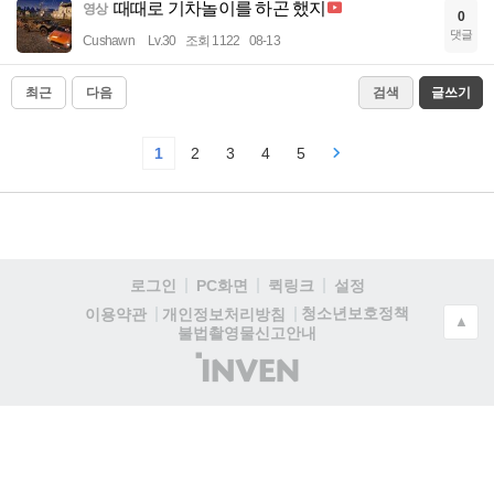
때때로 기차놀이를 하곤 했지
영상
0
댓글
Cushawn
Lv.30
조회 1122
08-13
최근
다음
검색
글쓰기
1
2
3
4
5
로그인
PC화면
퀵링크
설정
청소년보호정책
이용약관
개인정보처리방침
▲
불법촬영물신고안내
(주)
인
벤