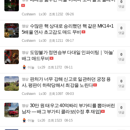
0
댓글
Cushawn
Lv.30
조회 1232
09-26
수많은 핵 상대로 승리했던 핵 같은 MK14+1
영상
0
5배율 연사 초고감도 매드 무비
댓글
Cushawn
Lv.30
조회 1211
09-17
도망불가 정면승부 다대일 인파이팅｜'아놀'
영상
0
배그 매드무비
댓글
아놀
Lv.29
조회 1272
09-11
판처가 너무 강해 신고로 일관하던 궁정 용
영상
0
사, 평판이 하락당해서 최강을 노린다
댓글
Cushawn
Lv.30
조회 1097
09-03
30만 원 태우고 40억짜리 부가티를 뽑아버린
영상
0
남자 — 배그 부가티 콜라보(수정 후 재업)
댓글
아놀
Lv.26
조회 1523
08-15