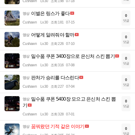
Cushawn
Lv.30
조회 198
07-18
이별은 링스가 좋다
영상
0
댓글
Cushawn
Lv.30
조회 181
07-15
어떻게 알려줘야 할까
영상
0
댓글
Cushawn
Lv.30
조회 226
07-10
밀수품 쿠폰 3400장으로 은신처 스킨 뽑기
영상
0
댓글
Cushawn
Lv.30
조회 316
07-08
판처가 승리를 다스린다
영상
0
댓글
Cushawn
Lv.30
조회 227
07-04
밀수품 쿠폰 5400장 모으고 은신처 스킨 뽑
영상
0
기
댓글
Cushawn
Lv.30
조회 328
07-01
꿈꿔왔던 기적 같은 이야기
영상
0
댓글