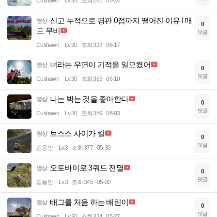
Cushawn
Lv.30
조회 265
06-24
신고 누적으로 평판 0점까지 떨어진 이유 I 매
영상
0
드 무비
댓글
Cushawn
Lv.30
조회 323
06-17
너라는 우연이 기적을 일으켰어
영상
0
댓글
Cushawn
Lv.30
조회 363
06-10
나는 박는 것을 좋아한다
영상
0
댓글
Cushawn
Lv.30
조회 359
06-03
브스스 사이가 킬
영상
0
댓글
김용인
Lv.3
조회 377
05-30
오토바이로 3쿼드 전멸
영상
0
댓글
김용인
Lv.3
조회 345
05-30
배그를 처음 하는 배린이
영상
0
댓글
Cushawn
Lv.30
조회 324
05-27