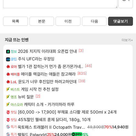
목록
본문
이전
다음
댓글보기
지금 뜨는 인벤
더보기+
[3]
2026 치지직 이리대회 오픈컵 안내
정보
주식 UFC라는 우정잉
클립
[46]
벨가 1관 잡히는거 먼가 좀 몬가몬가네..
로아
[635]
메이플 렉걸리는 애들은 참고해라
메이플
[39]
문도가 너무 후진입만 하려고하던데
LoL
게임 시작 전 추천 설정
비스트
[2]
뉴비 질문
명조
캐릭터 소개 - 카가미하라 하루
아스오라
[60,000 -> 17,900] 부채표 소다활 제로 500ml x 24개
핫딜
45%할인 웰쉐프 훈제 닭다리, 180g, 10개
핫딜
옥토패스 트래블러 II Octopath Traveler II
49,800원
70%
14,940원
특가
팰월드 Palworld
25%
24,000원
5%
특가