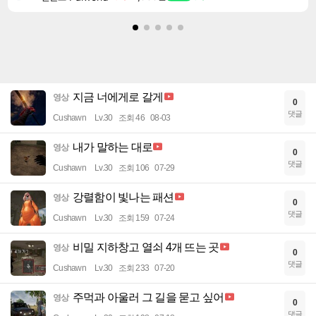
지금 너에게로 갈게
영상
0
댓글
Cushawn
Lv.30
조회 46
08-03
내가 말하는 대로
영상
0
댓글
Cushawn
Lv.30
조회 106
07-29
강렬함이 빛나는 패션
영상
0
댓글
Cushawn
Lv.30
조회 159
07-24
비밀 지하창고 열쇠 4개 뜨는 곳
영상
0
댓글
Cushawn
Lv.30
조회 233
07-20
주먹과 아울러 그 길을 묻고 싶어
영상
0
댓글