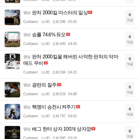
판처 2000킬 마스터의 일상
영상
0
댓글
Cushawn
Lv.30
조회 386
05-20
승률 74.6% 듀오
영상
0
댓글
Cushawn
Lv.30
조회 485
04-29
판처 2000킬을 해버린 사악한 판처의 악마
영상
0
매드 무비
댓글
Cushawn
Lv.30
조회 584
04-15
광란의 질주
영상
0
댓글
Cushawn
Lv.30
조회 629
04-08
핵쟁이 승천시켜주기
영상
0
댓글
Cushawn
Lv.30
조회 797
04-01
배그 헌터 상자 100개 상자깡
영상
0
댓글
Cushawn
Lv.30
조회 895
03-18