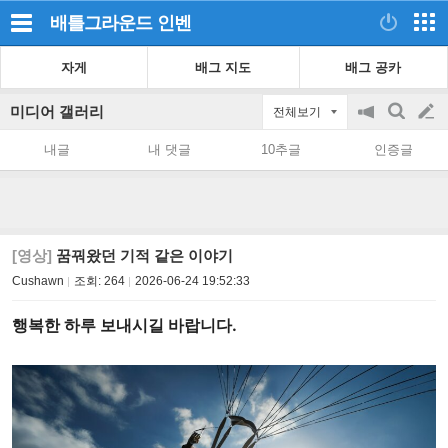
배틀그라운드
인벤
자게
배그 지도
배그 공카
미디어 갤러리
전체보기
공
검
글
지
색
내글
내 댓글
10추글
인증글
on/off
쓰
기
[영상]
꿈꿔왔던 기적 같은 이야기
Cushawn
조회:
264
2026-06-24 19:52:33
행복한 하루 보내시길 바랍니다.