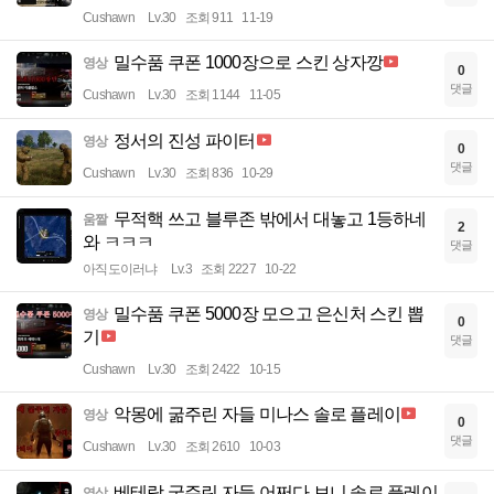
Cushawn
Lv.30
조회 911
11-19
밀수품 쿠폰 1000장으로 스킨 상자깡
영상
0
댓글
Cushawn
Lv.30
조회 1144
11-05
정서의 진성 파이터
영상
0
댓글
Cushawn
Lv.30
조회 836
10-29
무적핵 쓰고 블루존 밖에서 대놓고 1등하네
움짤
2
와 ㅋㅋㅋ
댓글
아직도이러냐
Lv.3
조회 2227
10-22
밀수품 쿠폰 5000장 모으고 은신처 스킨 뽑
영상
0
기
댓글
Cushawn
Lv.30
조회 2422
10-15
악몽에 굶주린 자들 미나스 솔로 플레이
영상
0
댓글
Cushawn
Lv.30
조회 2610
10-03
베테랑 굶주린 자들 어쩌다 보니 솔로 플레이
영상