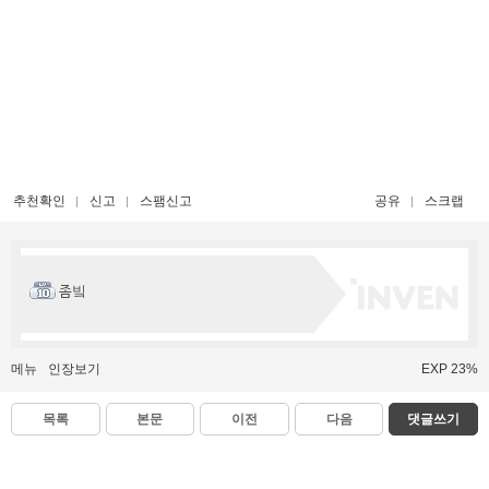
추천확인
신고
스팸신고
공유
스크랩
좀빜
메뉴
인장보기
EXP 23%
목록
본문
이전
다음
댓글쓰기