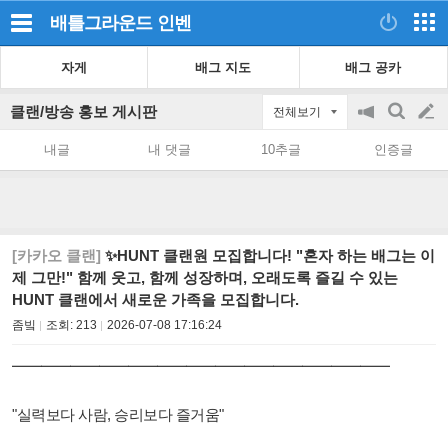
배틀그라운드
인벤
자게
배그 지도
배그 공카
클랜/방송 홍보 게시판
전체보기
공
검
글
지
색
내글
내 댓글
10추글
인증글
on/off
쓰
기
[카카오 클랜]
✨HUNT 클랜원 모집합니다! "혼자 하는 배그는 이
제 그만!" 함께 웃고, 함께 성장하며, 오래도록 즐길 수 있는
HUNT 클랜에서 새로운 가족을 모집합니다.
좀빜
조회:
213
2026-07-08 17:16:24
━━━━━━━━━━━━━━━━━━━━━━━━━━
"실력보다 사람, 승리보다 즐거움"