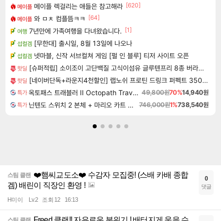
[620]
메이플 렉걸리는 애들은 참고해라
메이플
[64]
와 ㅁㅊ 컴플뜸ㅋㅋ
메이플
[1]
7년만에 가족여행을 다녀왔습니다.
여행
[무한대] 출시일, 8월 13일에 나오나
섭컬겜
넷마블, 신작 서브컬쳐 게임 [펄 인 블루] 티저 사이트 오픈
섭컬겜
[슈퍼적립] 소이조이 고단백질 고식이섬유 글루텐프리 8종 버라이어티팩, 16개입, 1개 [원산지:일본]
핫딜
[네이버단독+라운지4천할인] 랩노쉬 프로틴 드링크 퍼펙트 350ml 5종 혼합 30개 제로슈거 단백질음료
핫딜
옥토패스 트래블러 II Octopath Traveler II
49,800원
70%
14,940원
특가
닌텐도 스위치 2 본체 + 마리오 카트 월드
746,000원
1%
738,540원
특가
❤️햄씨교도소❤️ 수감자 모집중! (스배 카배 종합
스팀 클랜
0
겜) 배린이 직장인 환영 !
댓글
H미이
Lv.2
조회 12
16:13
Freed 클랜!! 자유로운 분위기 ! 배터지게 웃을 수
스팀 클랜