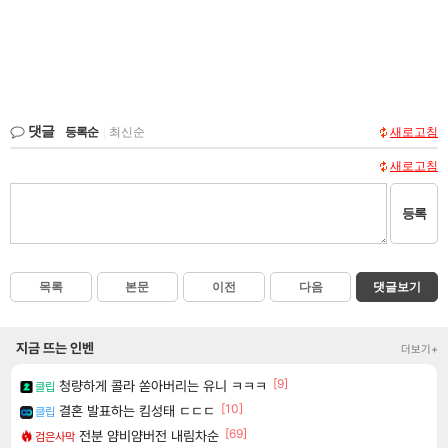
댓글
등록순
|
최신순
새로고침
새로고침
등록
목록
본문
이전
다음
댓글보기
지금 뜨는 인벤
더보기+
[9]
청량하게 콜라 쏟아버리는 유니 ㅋㅋㅋ
클립
[10]
결혼 발표하는 킴성태 ㄷㄷㄷ
클립
[69]
전분 얌비얌버전 내림차순
검은사막