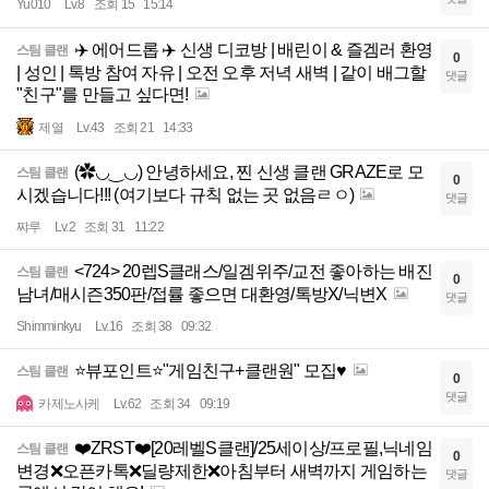
Yu010
Lv.8
조회 15
15:14
✈️ 에어드롭 ✈️ 신생 디코방 | 배린이 & 즐겜러 환영
스팀 클랜
0
| 성인 | 톡방 참여 자유 | 오전 오후 저녁 새벽 | 같이 배그할
댓글
"친구"를 만들고 싶다면!
제열
Lv.43
조회 21
14:33
(✿◡‿◡) 안녕하세요, 찐 신생 클랜 GRAZE로 모
스팀 클랜
0
시겠습니다!!! (여기보다 규칙 없는 곳 없음ㄹㅇ)
댓글
쨔루
Lv.2
조회 31
11:22
<724> 20렙S클래스/일겜위주/교전 좋아하는 배진
스팀 클랜
0
남녀/매시즌350판/접률 좋으면 대환영/톡방X/닉변X
댓글
Shimminkyu
Lv.16
조회 38
09:32
⭐뷰포인트⭐"게임친구+클랜원" 모집♥️
스팀 클랜
0
댓글
카제노사케
Lv.62
조회 34
09:19
❤️ZRST❤️[20레벨S클랜]/25세이상/프로필,닉네임
스팀 클랜
0
변경❌오픈카톡❌딜량제한❌아침부터 새벽까지 게임하는
댓글