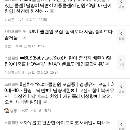
0
있는 클랜 ! 딜량x ! 닉변x ! 이중클랜o ! 인원 40명 ! 배린이
댓글
환영 ! 한잔해 한잔해~~
여비몬
Lv.2
조회 14
15:58
✨HUNT 클랜원 모집 "실력보다 사람, 승리보다
카카오 클랜
0
즐거움."
댓글
좀빜
Lv.10
조회 12
15:58
❤️BLS(Baby Last Stop) 배린이 종착지 배린이/딜
스팀 클랜
0
량X/이중클랜O/수다/닉변X/이벤트/인게임클갑자유/
댓글
심심홍보막내
Lv.11
조회 16
15:37
8년차✨YoLo✨클랜원 모집중 || 경쟁유저 모집ㅣ3
스팀 클랜
0
0대~40대환영ㅣ닉변✖ㅣ딜량제한✖ㅣ교전지향ㅣ복귀유
댓글
저ㅣ직장인ㅣ남녀노소 환영ㅣ개인플레이성향✖ㅣ오전,
오후, 새벽반 환영 ||
멍뮹
Lv.27
조회 16
15:31
✨자유롭고 편안한 아지트 디코서버입니다✨
스팀 클랜
0
댓글