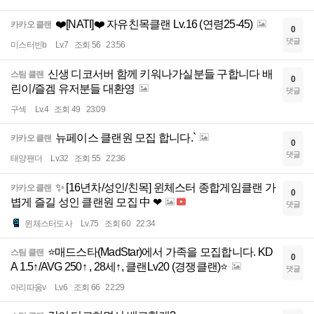
❤️[NATI]❤️ 자유친목클랜 Lv.16 (연령25-45)
카카오 클랜
0
댓글
미스터빈b
Lv.7
조회 56
23:56
신생 디코서버 함께 키워나가실분들 구합니다 배
스팀 클랜
0
린이/즐겜 유저분들 대환영
댓글
구섹
Lv.4
조회 49
23:09
뉴페이스 클랜원 모집 합니다.`
카카오 클랜
0
댓글
태양팬더
Lv.32
조회 55
22:36
✨ [16년차/성인/친목] 윈체스터 종합게임클랜 가
카카오 클랜
0
볍게 즐길 성인 클랜원 모집 中 ❤
댓글
윈체스터도사
Lv.75
조회 60
22:34
⭐매드스타(MadStar)에서 가족을 모집합니다. KD
스팀 클랜
0
A 1.5↑/AVG 250↑ , 28세↑, 클랜Lv20 (경쟁클랜)⭐
댓글
아리따움v
Lv.6
조회 66
22:29