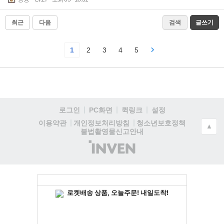
최근
다음
검색
글쓰기
1
2
3
4
5
로그인
PC화면
퀵링크
설정
청소년보호정책
이용약관
개인정보처리방침
▲
불법촬영물신고안내
(주)
인
벤