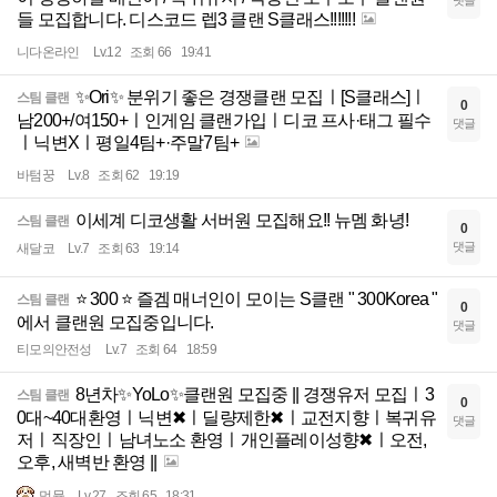
댓글
들 모집합니다. 디스코드 렙3 클랜 S클래스!!!!!!!
니다온라인
Lv.12
조회 66
19:41
✨Ori✨ 분위기 좋은 경쟁클랜 모집ㅣ[S클래스]ㅣ
스팀 클랜
0
남200+/여150+ㅣ인게임 클랜가입ㅣ디코 프사·태그 필수
댓글
ㅣ닉변Xㅣ평일4팀+·주말7팀+
바텀꿍
Lv.8
조회 62
19:19
이세계 디코생활 서버원 모집해요!! 뉴멤 화녕!
스팀 클랜
0
댓글
새달코
Lv.7
조회 63
19:14
⭐ 300 ⭐ 즐겜 매너인이 모이는 S클랜 " 300Korea "
스팀 클랜
0
에서 클랜원 모집중입니다.
댓글
티모의안전성
Lv.7
조회 64
18:59
8년차✨YoLo✨클랜원 모집중 || 경쟁유저 모집ㅣ3
스팀 클랜
0
0대~40대환영ㅣ닉변✖ㅣ딜량제한✖ㅣ교전지향ㅣ복귀유
댓글
저ㅣ직장인ㅣ남녀노소 환영ㅣ개인플레이성향✖ㅣ오전,
오후, 새벽반 환영 ||
멍뮹
Lv.27
조회 65
18:31