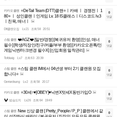
⭐DeTail Team (DTT)클랜⭐ㅣ카배 ㅣ 경쟁전ㅣ 1
카카오 클랜
0
80+ ㅣ 성인클랜ㅣ인게임 Lv. 18 lS클래스ㅣ디스코드 lv.3
댓글
ㅣ친목, 매너ㅣ
Dtt클랜모집
Lv.21
조회 58
20:51
❤️‍AGZ❤️‍ [일반/경쟁] [복귀유저 환영] [인성, 매너
스팀 클랜
0
필수] [학생/직장인/친구/커플/부부 환영] [카카오오픈톡/인
댓글
게임닉변/마크변경 필수X] [신입회원 밀착관리]
Tofckaig
Lv.7
조회 63
20:39
⭐스팀 클랜 IM에서 04년생 부터 2기 클랜원 모집
스팀 클랜
0
합니다⭐
댓글
Gerrardsung
Lv.2
조회 58
20:17
⭐30세↑♥️[OBEY]♥️닉변X텃세X동반가입O
카카오 클랜
0
댓글
밤슴도치
Lv.26
조회 64
19:49
New 신상 클랜 [ Pretty_People / P_P ] 클랜에서 같
스팀 클랜
0
이 성장하실 배린이 / 복귀유저 / 직장인 모두모두 클랜원