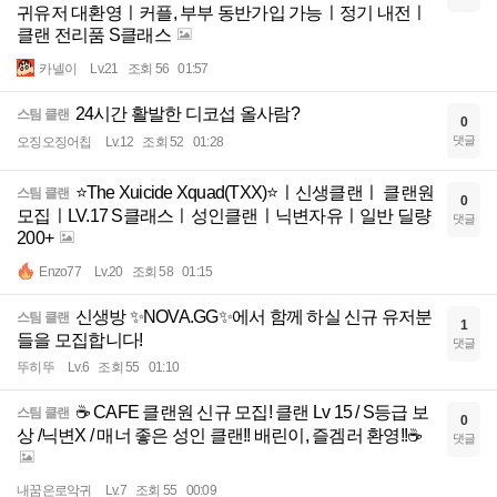
귀유저 대환영ㅣ커플, 부부 동반가입 가능ㅣ정기 내전ㅣ
클랜 전리품 S클래스
카넬이
Lv.21
조회 56
01:57
24시간 활발한 디코섭 올사람?
스팀 클랜
0
댓글
오징오징어칩
Lv.12
조회 52
01:28
⭐The Xuicide Xquad(TXX)⭐ㅣ신생클랜ㅣ 클랜원
스팀 클랜
0
모집ㅣLV.17 S클래스ㅣ성인클랜ㅣ닉변자유ㅣ일반 딜량
댓글
200+
Enzo77
Lv.20
조회 58
01:15
신생방 ✨NOVA.GG✨에서 함께 하실 신규 유저분
스팀 클랜
1
들을 모집합니다!
댓글
뚜히뚜
Lv.6
조회 55
01:10
☕ CAFE 클랜원 신규 모집! 클랜 Lv 15 / S등급 보
스팀 클랜
0
상 /닉변X / 매너 좋은 성인 클랜!! 배린이, 즐겜러 환영!!☕
댓글
내꿈은로악귀
Lv.7
조회 55
00:09