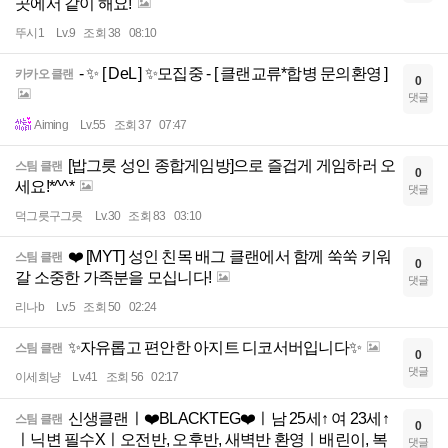
곳에서 같이 해요!
뚜시1
Lv.9
조회 38
08:10
- ✨ [ DeL ] ✨모집중 - [ 클랜교류*합병 문의환영 ]
카카오 클랜
0
댓글
Aiming
Lv.55
조회 37
07:47
[밥그릇 성인 종합게임방]으로 즐겁게 게임하러 오
스팀 클랜
0
세요!*^^*
댓글
덕그릇구그릇
Lv.30
조회 83
03:10
❤️ [MYT] 성인 친목 배그 클랜에서 함께 쑥쑥 키워
스팀 클랜
0
갈 소중한 가족분을 모십니다!
댓글
리나b
Lv.5
조회 50
02:24
✨자유롭고 편안한 아지트 디코서버입니다✨
스팀 클랜
0
댓글
이세희냥
Lv.41
조회 56
02:17
신생클랜ㅣ❤️BLACKTEG❤️ㅣ남 25세↑ 여 23세↑
스팀 클랜
0
ㅣ닉변 필수Xㅣ오전반, 오후반, 새벽반 환영ㅣ배린이, 복
댓글