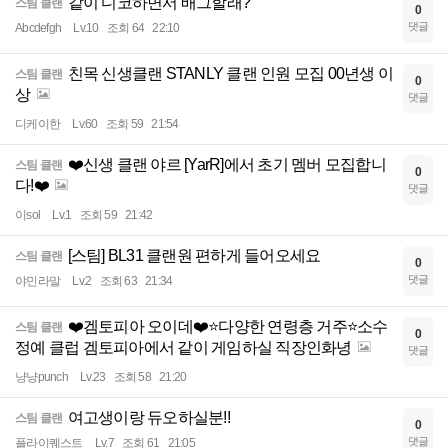
같이 디코하면서 배그할래?
스팀 클랜
0
댓글
Abcdefgh
Lv.10
조회 64
22:10
친목 신생클랜 STANLY 클랜 인원 모집 00년생 이
스팀 클랜
0
상
댓글
디케이한
Lv.60
조회 59
21:54
❤️신생 클랜 야르 [YarR]에서 초기 멤버 모집합니
스팀 클랜
0
다!❤️
댓글
이sol
Lv.1
조회 59
21:42
[스팀] BL31 클랜원 편하게 들어오세요
스팀 클랜
0
댓글
야민라말
Lv.2
조회 63
21:34
❤️겜토피아 오이데❤️⭐️다양한 연령층 거주⭐️소수
스팀 클랜
0
정예 클럽 겜토피아에서 같이 게임하실 직장인화녕
댓글
냥냥punch
Lv.23
조회 58
21:20
여고생이랑 듀오하실분!!
스팀 클랜
0
댓글
플라이퀘스트
Lv.7
조회 61
21:05