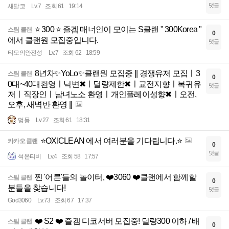
댓글
새달코
Lv.7
조회 61
19:14
⭐ 300 ⭐ 즐겜 매너인이 모이는 S클랜 " 300Korea "
스팀 클랜
0
에서 클랜원 모집중입니다.
댓글
티모의안전성
Lv.7
조회 62
18:59
8년차✨YoLo✨클랜원 모집중 || 경쟁유저 모집ㅣ3
스팀 클랜
0
0대~40대환영ㅣ닉변✖ㅣ딜량제한✖ㅣ교전지향ㅣ복귀유
댓글
저ㅣ직장인ㅣ남녀노소 환영ㅣ개인플레이성향✖ㅣ오전,
오후, 새벽반 환영 ||
멍뮹
Lv.27
조회 61
18:31
⭐OXICLEAN 에서 여러분을 기다립니다.⭐
카카오 클랜
0
댓글
석온티비
Lv.4
조회 58
17:57
찐 '어른'들의 놀이터, ❤️3060 ❤️클랜에서 함께할
스팀 클랜
0
분들을 찾습니다!
댓글
God3060
Lv.73
조회 67
17:37
❤️ S2 ❤️ 즐겜 디코서버 모집중! 딜량300 이하 / 배
스팀 클랜
0