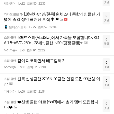
댓글
태양팬더
Lv.32
조회 50
22:36
✨ [16년차/성인/친목] 윈체스터 종합게임클랜 가
카카오 클랜
0
볍게 즐길 성인 클랜원 모집 中 ❤
댓글
윈체스터도사
Lv.75
조회 57
22:34
⭐매드스타(MadStar)에서 가족을 모집합니다. KD
스팀 클랜
0
A 1.5↑/AVG 250↑ , 28세↑, 클랜Lv20 (경쟁클랜)⭐
댓글
아리따움v
Lv.6
조회 64
22:29
같이 디코하면서 배그할래?
스팀 클랜
0
댓글
Abcdefgh
Lv.10
조회 62
22:10
친목 신생클랜 STANLY 클랜 인원 모집 00년생 이
스팀 클랜
0
상
댓글
디케이한
Lv.60
조회 57
21:54
❤️신생 클랜 야르 [YarR]에서 초기 멤버 모집합니
스팀 클랜
0
다!❤️
댓글