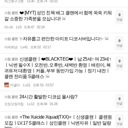
덕그릇구그릇
Lv.30
조회 74
03:10
❤️ [MYT] 성인 친목 배그 클랜에서 함께 쑥쑥 키워
스팀 클랜
0
갈 소중한 가족분을 모십니다!
댓글
리나b
Lv.5
조회 47
02:24
✨자유롭고 편안한 아지트 디코서버입니다✨
스팀 클랜
0
댓글
이세희냥
Lv.41
조회 52
02:17
신생클랜ㅣ❤️BLACKTEG❤️ㅣ남 25세↑ 여 23세↑
스팀 클랜
0
ㅣ닉변 필수Xㅣ오전반, 오후반, 새벽반 환영ㅣ배린이, 복
댓글
귀유저 대환영ㅣ커플, 부부 동반가입 가능ㅣ정기 내전ㅣ
클랜 전리품 S클래스
카넬이
Lv.21
조회 53
01:57
24시간 활발한 디코섭 올사람?
스팀 클랜
0
댓글
오징오징어칩
Lv.12
조회 46
01:28
⭐The Xuicide Xquad(TXX)⭐ㅣ신생클랜ㅣ 클랜원
스팀 클랜
0
모집ㅣLV.17 S클래스ㅣ성인클랜ㅣ닉변자유ㅣ일반 딜량
댓글