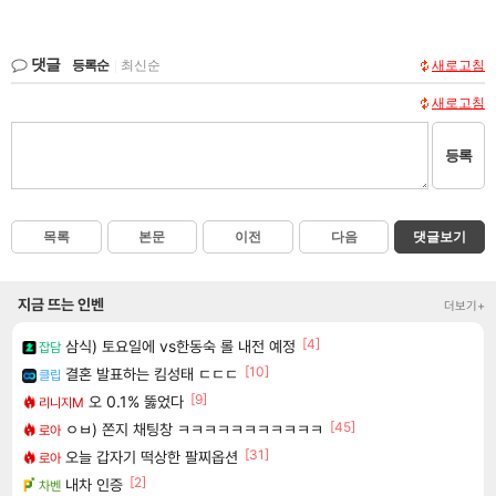
댓글
등록순
|
최신순
새로고침
새로고침
등록
목록
본문
이전
다음
댓글보기
지금 뜨는 인벤
더보기+
[4]
삼식) 토요일에 vs한동숙 롤 내전 예정
잡담
[10]
결혼 발표하는 킴성태 ㄷㄷㄷ
클립
[9]
오 0.1% 뚫었다
리니지M
[45]
ㅇㅂ) 쫀지 채팅창 ㅋㅋㅋㅋㅋㅋㅋㅋㅋㅋㅋ
로아
[31]
오늘 갑자기 떡상한 팔찌옵션
로아
[2]
내차 인증
차벤