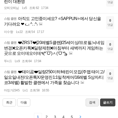
린이 대환영
댓글
모찌모찌님
Lv.5
조회 62
17:34
아직도 고민중이세요? ⭐SAPPUN⭐에서 당신을
스팀 클랜
0
기다려요 ❤︎ ᓚ₍ ^. .^₎
댓글
이수향
Lv.22
조회 54
17:17
❤️ZRST❤️[20레벨S클랜]/25세이상/프로필,닉네임
스팀 클랜
0
변경❌오픈카톡❌딜량제한❌아침부터 새벽까지 게임하는
댓글
곳으로 오이데오이데٩(*´ᗜ`)ㅅ(ˊᗜˋ*)و
뚜시1
Lv.9
조회 64
17:04
❤️태이곰❤️딜량250이하!배린이모집(주맵 태이고/
스팀 클랜
0
일요일내전/오픈톡X/운영진1:1밀착케어/16레벨 S상자/디
댓글
코3레벨) 활발한 클랜에서 가족을 찾습니다
마징가2345
Lv.1
조회 58
16:55
최근
다음
검색
글쓰기
1
2
3
4
5