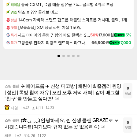
중국 CXMT, D램 매출 점유율 7%…글로벌 4위로 부상
해외겜
명조 X ??? 콜라보 예고
명조
140cm 자바라 스탠드 핸드폰 태블릿 스마트폰 거치대, 블랙, 1개
핫딜
[오늘끝딜] 3M 싱글 라인 치실 150입
핫딜
시드 마이어의 문명 7 힘의 파도 컬렉션 Sid Meier's Civilization VII Tides of Power Collection DLC
50%
17,900원
5%
특가
그랑블루 판타지 리링크 엔드리스 라그나로크 Granblue Fantasy Relink Endless Ragnarok
66,800원
7,000
특가
✈️ 에어드롭 ✈️ 신생 디코방 | 배린이 & 즐겜러 환영
스팀 클랜
0
| 성인 | 톡방 참여 자유 | 오전 오후 저녁 새벽 | 같이 배그할
댓글
"친구"를 만들고 싶다면!
제열
Lv.43
조회 11
14:33
(✿◡‿◡) 안녕하세요, 찐 신생 클랜 GRAZE로 모
스팀 클랜
0
시겠습니다!!! (여기보다 규칙 없는 곳 없음ㄹㅇ)
댓글
쨔루
Lv.2
조회 26
11:22