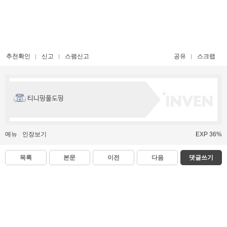
추천확인
신고
스팸신고
공유
스크랩
티니핑풀도핑
메뉴
인장보기
EXP 36%
목록
본문
이전
다음
댓글쓰기