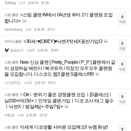
Tofckaig
Lv.7
조회 60
20:39
⭐스팀 클랜 IM에서 04년생 부터 2기 클랜원 모집
스팀 클랜
0
합니다⭐
댓글
Gerrardsung
Lv.2
조회 56
20:17
⭐30세↑♥️[OBEY]♥️닉변X텃세X동반가입O
카카오 클랜
0
댓글
밤슴도치
Lv.26
조회 60
19:49
New 신상 클랜 [ Pretty_People / P_P ] 클랜에서 같
스팀 클랜
0
이 성장하실 배린이 / 복귀유저 / 직장인 모두모두 클랜원
댓글
들 모집합니다. 디스코드 렙3 클랜 S클래스!!!!!!!
니다온라인
Lv.12
조회 62
19:41
✨Ori✨ 분위기 좋은 경쟁클랜 모집ㅣ[S클래스]ㅣ
스팀 클랜
0
남200+/여150+ㅣ인게임 클랜가입ㅣ디코 프사·태그 필수
댓글
ㅣ닉변Xㅣ평일4팀+·주말7팀+
바텀꿍
Lv.8
조회 60
19:19
이세계 디코생활 서버원 모집해요!! 뉴멤 화녕!
스팀 클랜
0