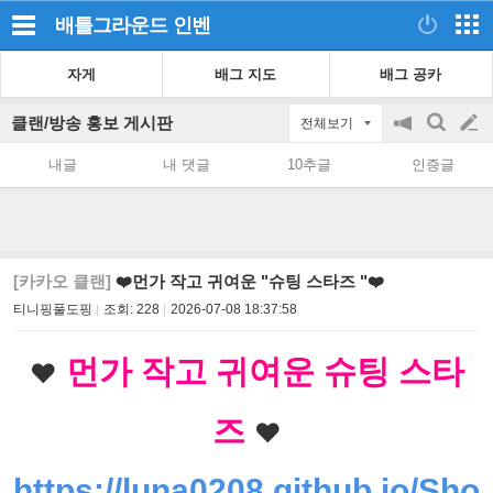
배틀그라운드
인벤
자게
배그 지도
배그 공카
클랜/방송 홍보 게시판
전체보기
공
검
글
지
색
내글
내 댓글
10추글
인증글
on/off
쓰
기
[카카오 클랜]
❤️먼가 작고 귀여운 "슈팅 스타즈 "❤️
티니핑풀도핑
조회:
228
2026-07-08 18:37:58
 먼가 작고 귀여운 슈팅 스타
❤️
즈 
❤️
https://luna0208.github.io/Sho