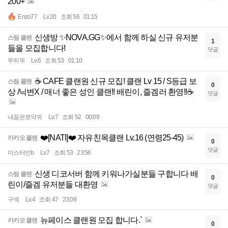
200+
Enzo77
Lv.20
조회 56
01:15
신생방 ✨NOVA.GG✨에서 함께 하실 신규 유저분
스팀 클랜
1
들을 모집합니다!
댓글
뚜히뚜
Lv.6
조회 53
01:10
☕ CAFE 클랜원 신규 모집! 클랜 Lv 15 / S등급 보
스팀 클랜
0
상 /닉변X / 매너 좋은 성인 클랜!! 배린이, 즐겜러 환영!!☕
댓글
내꿈은로악귀
Lv.7
조회 52
00:09
❤️[NATI]❤️ 자유친목클랜 Lv.16 (연령25-45)
카카오 클랜
0
댓글
미스터빈b
Lv.7
조회 53
23:56
신생 디코서버 함께 키워나가실분들 구합니다 배
스팀 클랜
0
린이/즐겜 유저분들 대환영
댓글
구섹
Lv.4
조회 47
23:09
뉴페이스 클랜원 모집 합니다.`
카카오 클랜
0