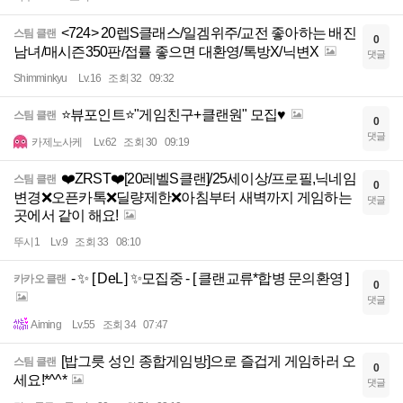
<724> 20렙S클래스/일겜위주/교전 좋아하는 배진
스팀 클랜
0
남녀/매시즌350판/접률 좋으면 대환영/톡방X/닉변X
댓글
Shimminkyu
Lv.16
조회 32
09:32
⭐뷰포인트⭐"게임친구+클랜원" 모집♥️
스팀 클랜
0
댓글
카제노사케
Lv.62
조회 30
09:19
❤️ZRST❤️[20레벨S클랜]/25세이상/프로필,닉네임
스팀 클랜
0
변경❌오픈카톡❌딜량제한❌아침부터 새벽까지 게임하는
댓글
곳에서 같이 해요!
뚜시1
Lv.9
조회 33
08:10
- ✨ [ DeL ] ✨모집중 - [ 클랜교류*합병 문의환영 ]
카카오 클랜
0
댓글
Aiming
Lv.55
조회 34
07:47
[밥그릇 성인 종합게임방]으로 즐겁게 게임하러 오
스팀 클랜
0
세요!*^^*
댓글