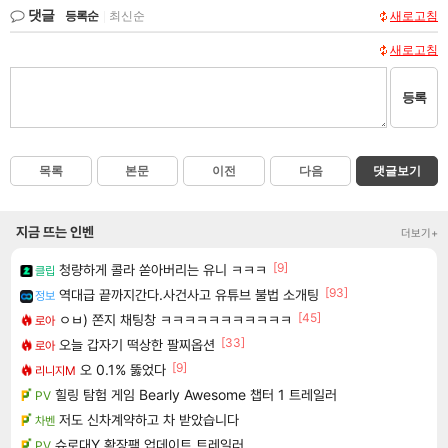
댓글
등록순
|
최신순
새로고침
새로고침
등록
목록
본문
이전
다음
댓글보기
지금 뜨는 인벤
더보기+
[9]
청량하게 콜라 쏟아버리는 유니 ㅋㅋㅋ
클립
[93]
역대급 끝까지간다.사건사고 유튜브 불법 소개팅
정보
[45]
ㅇㅂ) 쫀지 채팅창 ㅋㅋㅋㅋㅋㅋㅋㅋㅋㅋㅋ
로아
[33]
오늘 갑자기 떡상한 팔찌옵션
로아
[9]
오 0.1% 뚫었다
리니지M
힐링 탐험 게임 Bearly Awesome 챕터 1 트레일러
PV
저도 신차계약하고 차 받았습니다
차벤
슈로대Y 확장팩 업데이트 트레일러
PV