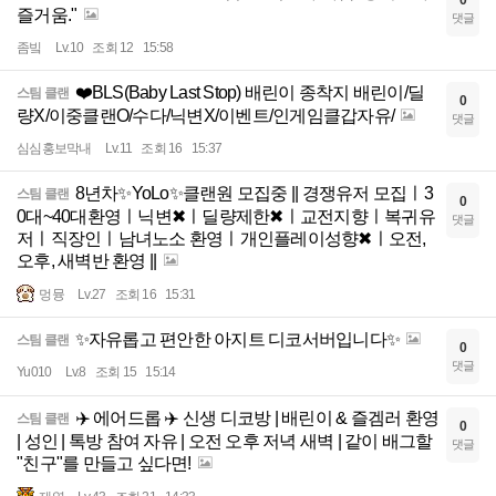
0
즐거움."
댓글
좀빜
Lv.10
조회 12
15:58
❤️BLS(Baby Last Stop) 배린이 종착지 배린이/딜
스팀 클랜
0
량X/이중클랜O/수다/닉변X/이벤트/인게임클갑자유/
댓글
심심홍보막내
Lv.11
조회 16
15:37
8년차✨YoLo✨클랜원 모집중 || 경쟁유저 모집ㅣ3
스팀 클랜
0
0대~40대환영ㅣ닉변✖ㅣ딜량제한✖ㅣ교전지향ㅣ복귀유
댓글
저ㅣ직장인ㅣ남녀노소 환영ㅣ개인플레이성향✖ㅣ오전,
오후, 새벽반 환영 ||
멍뮹
Lv.27
조회 16
15:31
✨자유롭고 편안한 아지트 디코서버입니다✨
스팀 클랜
0
댓글
Yu010
Lv.8
조회 15
15:14
✈️ 에어드롭 ✈️ 신생 디코방 | 배린이 & 즐겜러 환영
스팀 클랜
0
| 성인 | 톡방 참여 자유 | 오전 오후 저녁 새벽 | 같이 배그할
댓글
"친구"를 만들고 싶다면!