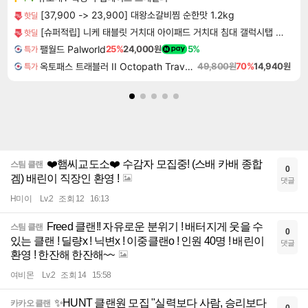
[37,900 -> 23,900] 대왕소갈비찜 순한맛 1.2kg
핫딜
[슈퍼적립] 니케 태블릿 거치대 아이패드 거치대 침대 갤럭시탭 패드 The Comfy
핫딜
팰월드 Palworld
25%
24,000원
5%
특가
옥토패스 트래블러 II Octopath Traveler II
49,800원
70%
14,940원
특가
❤️햄씨교도소❤️ 수감자 모집중! (스배 카배 종합
스팀 클랜
0
겜) 배린이 직장인 환영 !
댓글
H미이
Lv.2
조회 12
16:13
Freed 클랜!! 자유로운 분위기 ! 배터지게 웃을 수
스팀 클랜
0
있는 클랜 ! 딜량x ! 닉변x ! 이중클랜o ! 인원 40명 ! 배린이
댓글
환영 ! 한잔해 한잔해~~
여비몬
Lv.2
조회 14
15:58
✨HUNT 클랜원 모집 "실력보다 사람, 승리보다
카카오 클랜