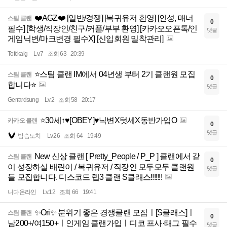
❤️‍AGZ❤️‍ [일반/경쟁] [복귀유저 환영] [인성, 매너
스팀 클랜
0
필수] [학생/직장인/친구/커플/부부 환영] [카카오오픈톡/인
댓글
게임닉변/마크변경 필수X] [신입회원 밀착관리]
Tofckaig
Lv.7
조회 63
20:39
⭐스팀 클랜 IM에서 04년생 부터 2기 클랜원 모집
스팀 클랜
0
합니다⭐
댓글
Gerrardsung
Lv.2
조회 58
20:17
⭐30세↑♥️[OBEY]♥️닉변X텃세X동반가입O
카카오 클랜
0
댓글
밤슴도치
Lv.26
조회 64
19:49
New 신상 클랜 [ Pretty_People / P_P ] 클랜에서 같
스팀 클랜
0
이 성장하실 배린이 / 복귀유저 / 직장인 모두모두 클랜원
댓글
들 모집합니다. 디스코드 렙3 클랜 S클래스!!!!!!!
니다온라인
Lv.12
조회 66
19:41
✨Ori✨ 분위기 좋은 경쟁클랜 모집ㅣ[S클래스]ㅣ
스팀 클랜
0
남200+/여150+ㅣ인게임 클랜가입ㅣ디코 프사·태그 필수
댓글