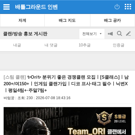
배틀그라운드
인벤
자게
배그 지도
배그 공카
클랜/방송 홍보 게시판
전체보기
공
검
글
지
색
내글
내 댓글
10추글
인증글
on/off
쓰
기
[스팀 클랜]
✨Ori✨ 분위기 좋은 경쟁클랜 모집ㅣ[S클래스]ㅣ남
200+/여150+ㅣ인게임 클랜가입ㅣ디코 프사·태그 필수ㅣ닉변X
ㅣ평일4팀+·주말7팀+
바텀꿍
조회:
230
2026-07-08 18:43:16