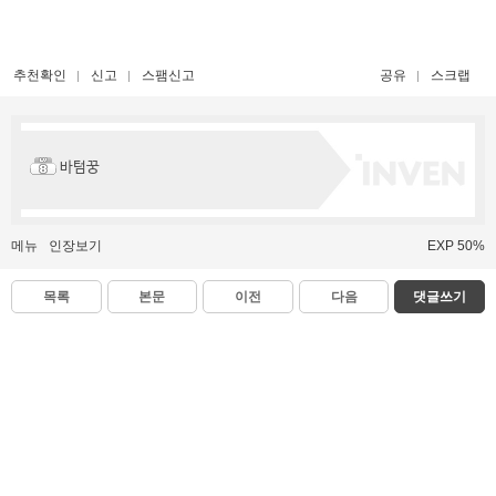
추천확인
신고
스팸신고
공유
스크랩
바텀꿍
메뉴
인장보기
EXP 50%
목록
본문
이전
다음
댓글쓰기