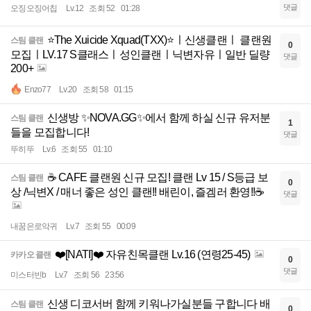
댓글
오징오징어칩
Lv.12
조회 52
01:28
⭐The Xuicide Xquad(TXX)⭐ㅣ신생클랜ㅣ 클랜원
스팀 클랜
0
모집ㅣLV.17 S클래스ㅣ성인클랜ㅣ닉변자유ㅣ일반 딜량
댓글
200+
Enzo77
Lv.20
조회 58
01:15
신생방 ✨NOVA.GG✨에서 함께 하실 신규 유저분
스팀 클랜
1
들을 모집합니다!
댓글
뚜히뚜
Lv.6
조회 55
01:10
☕ CAFE 클랜원 신규 모집! 클랜 Lv 15 / S등급 보
스팀 클랜
0
상 /닉변X / 매너 좋은 성인 클랜!! 배린이, 즐겜러 환영!!☕
댓글
내꿈은로악귀
Lv.7
조회 55
00:09
❤️[NATI]❤️ 자유친목클랜 Lv.16 (연령25-45)
카카오 클랜
0
댓글
미스터빈b
Lv.7
조회 56
23:56
신생 디코서버 함께 키워나가실분들 구합니다 배
스팀 클랜
0