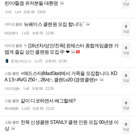
린이/즐겜 유저분들 대환영
댓글
구섹
Lv.4
조회 49
23:09
뉴페이스 클랜원 모집 합니다.`
카카오 클랜
0
댓글
태양팬더
Lv.32
조회 55
22:36
✨ [16년차/성인/친목] 윈체스터 종합게임클랜 가
카카오 클랜
0
볍게 즐길 성인 클랜원 모집 中 ❤
댓글
윈체스터도사
Lv.75
조회 60
22:34
⭐매드스타(MadStar)에서 가족을 모집합니다. KD
스팀 클랜
0
A 1.5↑/AVG 250↑ , 28세↑, 클랜Lv20 (경쟁클랜)⭐
댓글
아리따움v
Lv.6
조회 66
22:29
같이 디코하면서 배그할래?
스팀 클랜
0
댓글
Abcdefgh
Lv.10
조회 64
22:10
친목 신생클랜 STANLY 클랜 인원 모집 00년생 이
스팀 클랜
0
상
댓글