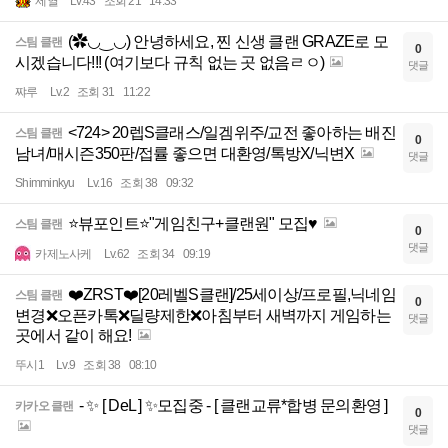
제열
Lv.43
조회 21
14:33
(✿◡‿◡) 안녕하세요, 찐 신생 클랜 GRAZE로 모
스팀 클랜
0
시겠습니다!!! (여기보다 규칙 없는 곳 없음ㄹㅇ)
댓글
쨔루
Lv.2
조회 31
11:22
<724> 20렙S클래스/일겜위주/교전 좋아하는 배진
스팀 클랜
0
남녀/매시즌350판/접률 좋으면 대환영/톡방X/닉변X
댓글
Shimminkyu
Lv.16
조회 38
09:32
⭐뷰포인트⭐"게임친구+클랜원" 모집♥️
스팀 클랜
0
댓글
카제노사케
Lv.62
조회 34
09:19
❤️ZRST❤️[20레벨S클랜]/25세이상/프로필,닉네임
스팀 클랜
0
변경❌오픈카톡❌딜량제한❌아침부터 새벽까지 게임하는
댓글
곳에서 같이 해요!
뚜시1
Lv.9
조회 38
08:10
- ✨ [ DeL ] ✨모집중 - [ 클랜교류*합병 문의환영 ]
카카오 클랜
0
댓글