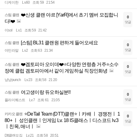
디케이한
Lv.60
조회 59
21:54
❤️신생 클랜 야르 [YarR]에서 초기 멤버 모집합니
스팀 클랜
0
다!❤️
댓글
이sol
Lv.1
조회 59
21:42
[스팀] BL31 클랜원 편하게 들어오세요
스팀 클랜
0
댓글
야민라말
Lv.2
조회 63
21:34
❤️겜토피아 오이데❤️⭐️다양한 연령층 거주⭐️소수
스팀 클랜
0
정예 클럽 겜토피아에서 같이 게임하실 직장인화녕
댓글
냥냥punch
Lv.23
조회 58
21:20
여고생이랑 듀오하실분!!
스팀 클랜
0
댓글
플라이퀘스트
Lv.7
조회 61
21:05
⭐DeTail Team (DTT)클랜⭐ㅣ카배 ㅣ 경쟁전ㅣ 1
카카오 클랜
0
80+ ㅣ 성인클랜ㅣ인게임 Lv. 18 lS클래스ㅣ디스코드 lv.3
댓글
ㅣ친목, 매너ㅣ
Dtt클랜모집
Lv.21
조회 58
20:51