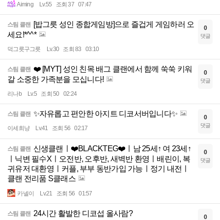
Aiming
Lv.55
조회 37
07:47
[밥그릇 성인 종합게임방]으로 즐겁게 게임하러 오
스팀 클랜
0
세요!*^^*
댓글
덕그릇구그릇
Lv.30
조회 83
03:10
❤️ [MYT] 성인 친목 배그 클랜에서 함께 쑥쑥 키워
스팀 클랜
0
갈 소중한 가족분을 모십니다!
댓글
리나b
Lv.5
조회 50
02:24
✨자유롭고 편안한 아지트 디코서버입니다✨
스팀 클랜
0
댓글
이세희냥
Lv.41
조회 56
02:17
신생클랜ㅣ❤️BLACKTEG❤️ㅣ남 25세↑ 여 23세↑
스팀 클랜
0
ㅣ닉변 필수Xㅣ오전반, 오후반, 새벽반 환영ㅣ배린이, 복
댓글
귀유저 대환영ㅣ커플, 부부 동반가입 가능ㅣ정기 내전ㅣ
클랜 전리품 S클래스
카넬이
Lv.21
조회 56
01:57
24시간 활발한 디코섭 올사람?
스팀 클랜
0