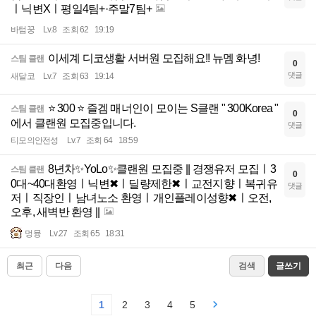
ㅣ닉변Xㅣ평일4팀+·주말7팀+
바텀꿍
Lv.8
조회 62
19:19
이세계 디코생활 서버원 모집해요!! 뉴멤 화녕!
스팀 클랜
0
댓글
새달코
Lv.7
조회 63
19:14
⭐ 300 ⭐ 즐겜 매너인이 모이는 S클랜 " 300Korea "
스팀 클랜
0
에서 클랜원 모집중입니다.
댓글
티모의안전성
Lv.7
조회 64
18:59
8년차✨YoLo✨클랜원 모집중 || 경쟁유저 모집ㅣ3
스팀 클랜
0
0대~40대환영ㅣ닉변✖ㅣ딜량제한✖ㅣ교전지향ㅣ복귀유
댓글
저ㅣ직장인ㅣ남녀노소 환영ㅣ개인플레이성향✖ㅣ오전,
오후, 새벽반 환영 ||
멍뮹
Lv.27
조회 65
18:31
최근
다음
검색
글쓰기
1
2
3
4
5