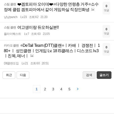
❤️겜토피아 오이데❤️⭐️다양한 연령층 거주⭐️소수
스팀 클랜
0
정예 클럽 겜토피아에서 같이 게임하실 직장인화녕
댓글
냥냥punch
Lv.23
조회 62
21:20
여고생이랑 듀오하실분!!
스팀 클랜
0
댓글
플라이퀘스트
Lv.7
조회 63
21:05
⭐DeTail Team (DTT)클랜⭐ㅣ카배 ㅣ 경쟁전ㅣ 1
카카오 클랜
0
80+ ㅣ 성인클랜ㅣ인게임 Lv. 18 lS클래스ㅣ디스코드 lv.3
댓글
ㅣ친목, 매너ㅣ
Dtt클랜모집
Lv.21
조회 60
20:51
최근
다음
검색
글쓰기
1
2
3
4
5