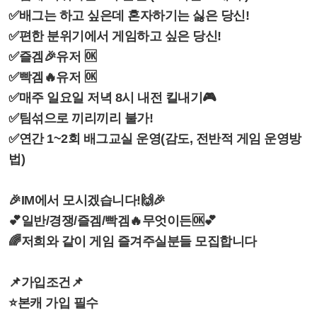
✅배그는 하고 싶은데 혼자하기는 싫은 당신!
✅편한 분위기에서 게임하고 싶은 당신!
✅즐겜🎉유저 🆗
✅빡겜🔥유저 🆗
✅매주 일요일 저녁 8시 내전 킬내기🎮
✅팀섞으로 끼리끼리 불가!
✅연간 1~2회 배그교실 운영(감도, 전반적 게임 운영방
법)
🎉IM에서 모시겠습니다!🙌🎉
💕일반/경쟁/즐겜/빡겜🔥무엇이든🆗💕
🌈저희와 같이 게임 즐겨주실분들 모집합니다
📌가입조건📌
⭐본캐 가입 필수