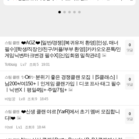
❤️‍AGZ❤️‍ [일반/경쟁] [복귀유저 환영] [인성, 매너
스팀 클랜
0
필수] [학생/직장인/친구/커플/부부 환영] [카카오오픈톡/인
댓글
게임닉변/마크변경 필수X] [신입회원 밀착관리]
Tofckaig
Lv.7
조회 5
19:01
✨Ori✨ 분위기 좋은 경쟁클랜 모집ㅣ[S클래스]ㅣ
스팀 클랜
0
남200+/여150+ㅣ인게임 클랜가입ㅣ디코 프사·태그 필수
댓글
ㅣ닉변Xㅣ평일4팀+·주말7팀+
바텀꿍
Lv.8
조회 9
18:45
❤️신생 클랜 야르 [YarR]에서 초기 멤버 모집합니
스팀 클랜
0
다!❤️
댓글
이sol
Lv.1
조회 8
18:44