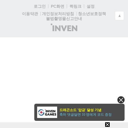
로그인
PC화면
퀵링크
설정
청소년보호정책
이용약관
개인정보처리방침
▲
불법촬영물신고안내
(주)
인
벤
드래곤소드 '압긍' 달성 기념
축하 댓글달면 10 명에게 코드 증정