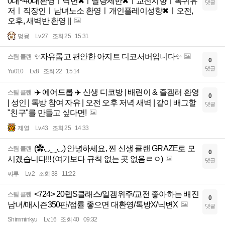
0대~40대환영ㅣ닉변✖ㅣ딜량제한✖ㅣ교전지향ㅣ복귀유
댓글
저ㅣ직장인ㅣ남녀노소 환영ㅣ개인플레이성향✖ㅣ오전,
오후, 새벽반 환영 ||
멍뮹
Lv.27
조회 25
15:31
✨자유롭고 편안한 아지트 디코서버입니다✨
스팀 클랜
0
댓글
Yu010
Lv.8
조회 22
15:14
✈️ 에어드롭 ✈️ 신생 디코방 | 배린이 & 즐겜러 환영
스팀 클랜
0
| 성인 | 톡방 참여 자유 | 오전 오후 저녁 새벽 | 같이 배그할
댓글
"친구"를 만들고 싶다면!
제열
Lv.43
조회 25
14:33
(✿◡‿◡) 안녕하세요, 찐 신생 클랜 GRAZE로 모
스팀 클랜
0
시겠습니다!!! (여기보다 규칙 없는 곳 없음ㄹㅇ)
댓글
쨔루
Lv.2
조회 38
11:22
<724> 20렙S클래스/일겜위주/교전 좋아하는 배진
스팀 클랜
0
남녀/매시즌350판/접률 좋으면 대환영/톡방X/닉변X
댓글
Shimminkyu
Lv.16
조회 40
09:32