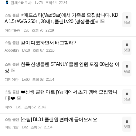
윈체스터도사
Lv.75
조회 64
22:34
⭐매드스타(MadStar)에서 가족을 모집합니다. KD
스팀 클랜
0
A 1.5↑/AVG 250↑ , 28세↑, 클랜Lv20 (경쟁클랜)⭐
댓글
아리따움v
Lv.6
조회 70
22:29
같이 디코하면서 배그할래?
스팀 클랜
0
댓글
Abcdefgh
Lv.10
조회 67
22:10
친목 신생클랜 STANLY 클랜 인원 모집 00년생 이
스팀 클랜
0
상
댓글
디케이한
Lv.60
조회 63
21:54
❤️신생 클랜 야르 [YarR]에서 초기 멤버 모집합니
스팀 클랜
0
다!❤️
댓글
이sol
Lv.1
조회 62
21:42
[스팀] BL31 클랜원 편하게 들어오세요
스팀 클랜
0
댓글
야민라말
Lv.2
조회 67
21:34