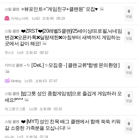
⭐뷰포인트⭐"게임친구+클랜원" 모집♥️
스팀 클랜
0
댓글
카제노사케
Lv.62
조회 40
09:19
❤️ZRST❤️[20레벨S클랜]/25세이상/프로필,닉네임
스팀 클랜
0
변경❌오픈카톡❌딜량제한❌아침부터 새벽까지 게임하는
댓글
곳에서 같이 해요!
뚜시1
Lv.9
조회 42
08:10
- ✨ [ DeL ] ✨모집중 - [ 클랜교류*합병 문의환영 ]
카카오 클랜
0
댓글
Aiming
Lv.55
조회 43
07:47
[밥그릇 성인 종합게임방]으로 즐겁게 게임하러 오
스팀 클랜
0
세요!*^^*
댓글
덕그릇구그릇
Lv.30
조회 89
03:10
❤️ [MYT] 성인 친목 배그 클랜에서 함께 쑥쑥 키워
스팀 클랜
0
갈 소중한 가족분을 모십니다!
댓글
리나b
Lv.5
조회 54
02:24