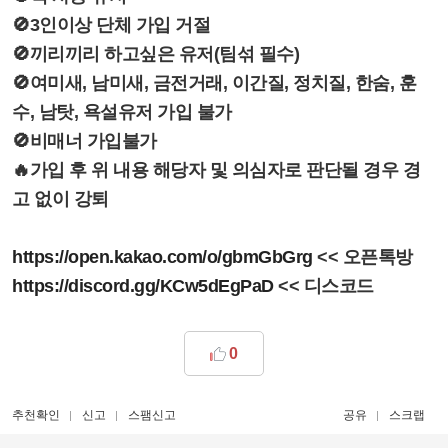
🚫3인이상 단체 가입 거절
🚫끼리끼리 하고싶은 유저(팀섞 필수)
🚫여미새, 남미새, 금전거래, 이간질, 정치질, 한숨, 훈
수, 남탓, 욕설유저 가입 불가
🚫비매너 가입불가
🔥가입 후 위 내용 해당자 및 의심자로 판단될 경우 경
고 없이 강퇴
https://open.kakao.com/o/gbmGbGrg
<< 오픈톡방
https://discord.gg/KCw5dEgPaD
<< 디스코드
0
추천확인
신고
스팸신고
공유
스크랩