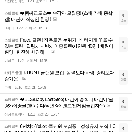
시원한밤바램
Lv.3
조회 21
17:16
❤️햄씨교도소❤️ 수감자 모집중! (스배 카배 종합
스팀 클랜
0
겜) 배린이 직장인 환영 !
댓글
H미이
Lv.2
조회 23
16:13
Freed 클랜!! 자유로운 분위기 ! 배터지게 웃을 수
스팀 클랜
0
있는 클랜 ! 딜량x ! 닉변x ! 이중클랜o ! 인원 40명 ! 배린이
댓글
환영 ! 한잔해 한잔해~~
여비몬
Lv.2
조회 24
15:58
✨HUNT 클랜원 모집 "실력보다 사람, 승리보다
카카오 클랜
0
즐거움."
댓글
좀빜
Lv.10
조회 21
15:58
❤️BLS(Baby Last Stop) 배린이 종착지 배린이/딜
스팀 클랜
0
량X/이중클랜O/수다/닉변X/이벤트/인게임클갑자유/
댓글
심심홍보막내
Lv.11
조회 25
15:37
8년차✨YoLo✨클랜원 모집중 || 경쟁유저 모집ㅣ3
스팀 클랜
0