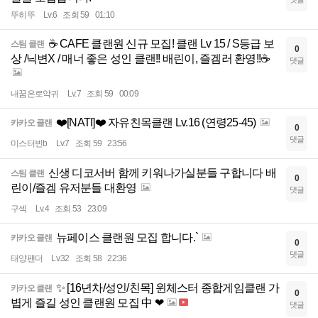
뚜히뚜
Lv.6
조회 59
01:10
☕ CAFE 클랜원 신규 모집! 클랜 Lv 15 / S등급 보
스팀 클랜
0
상 /닉변X / 매너 좋은 성인 클랜!! 배린이, 즐겜러 환영!!☕
댓글
내꿈은로악귀
Lv.7
조회 59
00:09
❤️[NATI]❤️ 자유친목클랜 Lv.16 (연령25-45)
카카오 클랜
0
댓글
미스터빈b
Lv.7
조회 59
23:56
신생 디코서버 함께 키워나가실분들 구합니다 배
스팀 클랜
0
린이/즐겜 유저분들 대환영
댓글
구섹
Lv.4
조회 53
23:09
뉴페이스 클랜원 모집 합니다.`
카카오 클랜
0
댓글
태양팬더
Lv.32
조회 58
22:36
✨ [16년차/성인/친목] 윈체스터 종합게임클랜 가
카카오 클랜
0
볍게 즐길 성인 클랜원 모집 中 ❤
댓글