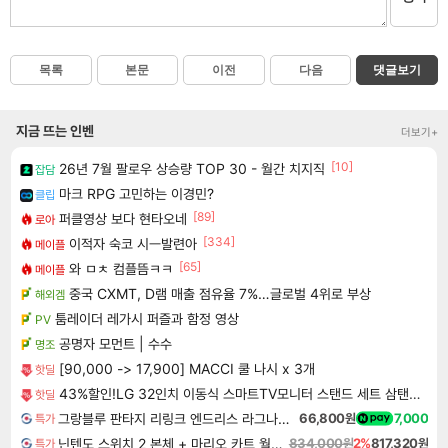
목록
본문
이전
다음
댓글보기
지금 뜨는 인벤
더보기+
[10]
26년 7월 팔로우 상승량 TOP 30 - 월간 치지직
잡담
마크 RPG 고민하는 이경민?
클립
[89]
퍼클영상 보다 현타오네
로아
[334]
이적자 숙코 시ㅡ발련아
메이플
[65]
와 ㅁㅊ 컴플뜸ㅋㅋ
메이플
중국 CXMT, D램 매출 점유율 7%…글로벌 4위로 부상
해외겜
툼레이더 레가시 퍼즐과 함정 영상
PV
공명자 모먼트 | 수수
명조
[90,000 -> 17,900] MACCI 쿨 나시 x 3개
핫딜
43%할인!LG 32인치 이동식 스마트TV모니터 스탠드 세트 삼탠바이미 스탠바이미
핫딜
그랑블루 판타지 리링크 엔드리스 라그나로크 Granblue Fantasy Relink Endless Ragnarok
66,800원
7,000
특가
닌텐도 스위치 2 본체 + 마리오 카트 월드 + 포켓몬 포코피아 번들
834,000원
2%
817,320원
특가