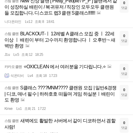
New 신상 클랜 [ Pretty_People / P_P ] 클랜에서 같
스팀 클랜
0
이 성장하실 배린이 / 복귀유저 / 직장인 모두모두 클랜원
댓글
들 모집합니다. 디스코드 렙3 클랜 S클래스!!!!!!!
니다온라인
Lv.12
조회 8
18:41
BLACKOUT-ㅣ 12레벨 A 클래스 모집 중 ㅣ 22세
스팀 클랜
0
이상 ㅣ 배린이 부터 고수까지 환영합니다 ㅣ 오후반 ~ 새
댓글
벽반 환영
J1u
Lv.5
조회 12
18:25
⭐OXICLEAN 에서 여러분을 기다립니다.⭐
카카오 클랜
0
댓글
석온티비
Lv.4
조회 18
17:23
S클래스 ????MNM???? 클랜원 모집 | 일반&경쟁
스팀 클랜
0
| 디코, 매너 필수 | 하하호호 떠들며 게임 하실분ㅣ배린이
댓글
도 환영
Kinve
Lv.1
조회 21
17:22
새벽에도 활발한 서버에서 같이 디코하면서 겜할
스팀 클랜
0
사람!
댓글