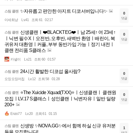
✨자유롭고 편안한 아지트 디코서버입니다✨
스팀 클랜
0
댓글
이세희냥
Lv.41
조회 61
02:17
신생클랜ㅣ❤️BLACKTEG❤️ㅣ남 25세↑ 여 23세↑
스팀 클랜
0
ㅣ닉변 필수Xㅣ오전반, 오후반, 새벽반 환영ㅣ배린이, 복
댓글
귀유저 대환영ㅣ커플, 부부 동반가입 가능ㅣ정기 내전ㅣ
클랜 전리품 S클래스
카넬이
Lv.21
조회 60
01:57
24시간 활발한 디코섭 올사람?
스팀 클랜
0
댓글
오징오징어칩
Lv.12
조회 58
01:28
⭐The Xuicide Xquad(TXX)⭐ㅣ신생클랜ㅣ 클랜원
스팀 클랜
0
모집ㅣLV.17 S클래스ㅣ성인클랜ㅣ닉변자유ㅣ일반 딜량
댓글
200+
Enzo77
Lv.20
조회 61
01:15
신생방 ✨NOVA.GG✨에서 함께 하실 신규 유저분
스팀 클랜
1
들을 모집합니다!
댓글