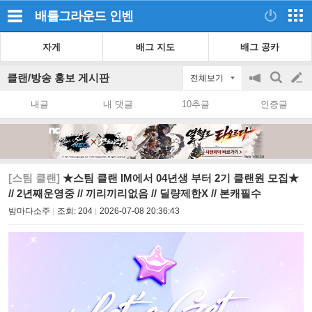
배틀그라운드
인벤
자게
배그 지도
배그 공카
클랜/방송 홍보 게시판
전체보기
공
검
글
지
색
내글
내 댓글
10추글
인증글
on/off
쓰
기
[스팀 클랜]
★스팀 클랜 IM에서 04년생 부터 2기 클랜원 모집★
// 2년째운영중 // 끼리끼리없음 // 딜량제한X // 본캐필수
밤마다소주
조회:
204
2026-07-08 20:36:43