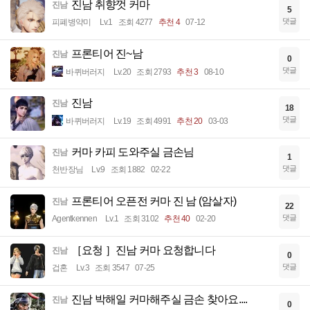
진남 취향껏 커마
진남
5
댓글
피폐병약미
Lv.1
조회 4277
추천 4
07-12
프론티어 진~남
진남
0
댓글
바퀴버러지
Lv.20
조회 2793
추천 3
08-10
진남
진남
18
댓글
바퀴버러지
Lv.19
조회 4991
추천 20
03-03
커마 카피 도와주실 금손님
진남
1
댓글
천반장님
Lv.9
조회 1882
02-22
프론티어 오픈전 커마 진 남 (암살자)
진남
22
댓글
Agentkennen
Lv.1
조회 3102
추천 40
02-20
［요청 ］진남 커마 요청합니다
진남
0
댓글
겁혼
Lv.3
조회 3547
07-25
진남 박해일 커마해주실 금손 찾아요....
진남
0