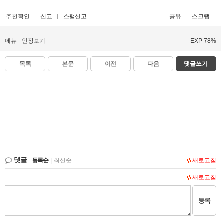
추천확인
신고
스팸신고
공유
스크랩
메뉴
인장보기
EXP 78%
목록
본문
이전
다음
댓글쓰기
댓글
등록순
|
최신순
새로고침
새로고침
등록