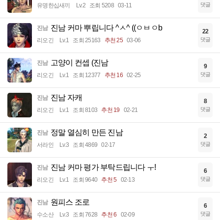
댓글
유명한십새끼
Lv.2
조회 5208
03-11
진남 커마 뿌립니다 ^ㅅ^ ((ㅇㅂㅇb
진남
22
댓글
리오긴
Lv.1
조회 25163
추천 25
03-06
고양이 컨셉 (진남
진남
9
댓글
리오긴
Lv.1
조회 12377
추천 16
02-25
진남 자캐
진남
8
댓글
리오긴
Lv.1
조회 8103
추천 19
02-21
정말 열심히 만든 진남
진남
2
댓글
서라인
Lv.3
조회 4869
02-17
진남 커마 평가 부탁드립니다 ㅜ!
진남
6
댓글
리오긴
Lv.1
조회 9640
추천 5
02-13
원피스 조로
진남
6
댓글
수소산
Lv.3
조회 7628
추천 6
02-09