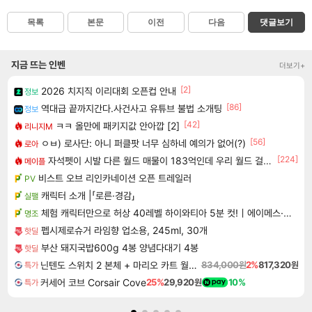
목록
본문
이전
다음
댓글보기
지금 뜨는 인벤
더보기+
[2]
2026 치지직 이리대회 오픈컵 안내
정보
[86]
역대급 끝까지간다.사건사고 유튜브 불법 소개팅
정보
[42]
ㅋㅋ 올만에 패키지값 안아깝 [2]
리니지M
[56]
ㅇㅂ) 로사단: 아니 퍼클팟 너무 심하네 예의가 없어(?)
로아
[224]
자석펫이 시발 다른 월드 매물이 183억인데 우리 월드 걸 207억에 처올리면 관세 내고 183억짜릴 사지 시발놈아 관세 없이 사려고 검색했더니 관세 붙인 가격으로 팔고 있으면 좋다고 사겠냐 개놈새끼야
메이플
비스트 오브 리인카네이션 오픈 트레일러
PV
캐릭터 소개 |「로른·경감」
실팰
체험 캐릭터만으로 허상 40레벨 하이와티아 5분 컷!｜에이메스·린네·모니에 명함
명조
펩시제로슈거 라임향 업소용, 245ml, 30개
핫딜
부산 돼지국밥600g 4봉 양념다대기 4봉
핫딜
닌텐도 스위치 2 본체 + 마리오 카트 월드 + 포켓몬 포코피아 번들
834,000원
2%
817,320원
특가
커세어 코브 Corsair Cove
25%
29,920원
10%
특가