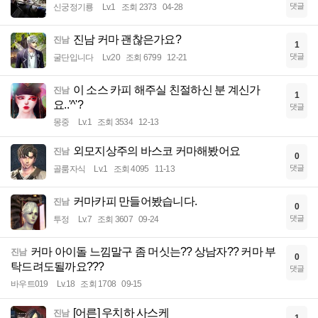
댓글
신궁정기룡
Lv.1
조회 2373
04-28
진남 커마 괜찮은가요?
진남
1
댓글
굴단입니다
Lv.20
조회 6799
12-21
이 소스 카피 해주실 친절하신 분 계신가
진남
1
요..'^'?
댓글
몽중
Lv.1
조회 3534
12-13
외모지상주의 바스코 커마해봤어요
진남
0
댓글
골룸자식
Lv.1
조회 4095
11-13
커마카피 만들어봤습니다.
진남
0
댓글
투정
Lv.7
조회 3607
09-24
커마 아이돌 느낌말구 좀 머싯는?? 상남자?? 커마 부
진남
0
탁드려도될까요???
댓글
바우트019
Lv.18
조회 1708
09-15
[어른] 우치하 사스케
진남