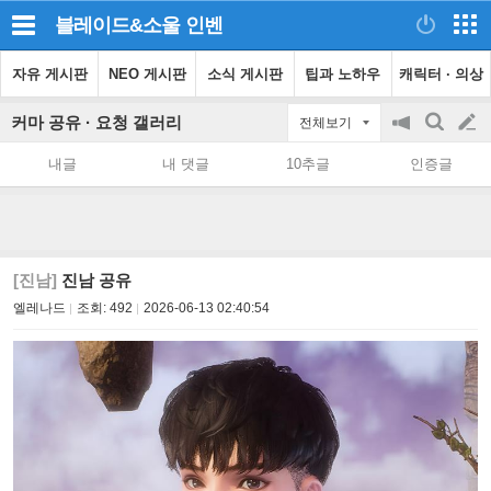
블레이드&소울
인벤
자유 게시판
NEO 게시판
소식 게시판
팁과 노하우
캐릭터 · 의상
커마 공유 · 요청 갤러리
전체보기
공
검
글
지
색
내글
내 댓글
10추글
인증글
on/off
쓰
기
[진남]
진남 공유
엘레나드
조회:
492
2026-06-13 02:40:54