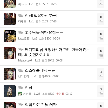
1
댓글
써나나
Lv.1
조회 6587
08-05
진남! 필요하신부운!
진남
0
댓글
다채움
Lv.1
조회 5153
07-26
고수님들 커마 요청ㅠㅠ
진남
0
댓글
kawai123
Lv.6
조회 3300
06-09
앤디헐리님 요청하신거 한번 만들어봤는
진남
0
데....비슷한가? ㅎㅎ;;
댓글
Miyaoyoyo7
Lv.2
조회 3942
06-08
소스찾습니당 ㅠㅠ
진남
3
댓글
앤디헐리
Lv.2
조회 4059
06-04
진남
진남
3
댓글
이선물
Lv.26
조회 8539
추천 5
03-17
직접 만든 진남 커마
진남
0