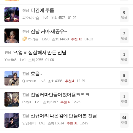
미간에 주름
진남
0
댓글
피오나가슴
Lv.9
조회 4573
01-22
진남 커마 재공유~
진남
7
댓글
하리뇬
Lv.70
조회 14460
추천 12
01-13
으,엏ㅎ 심심해서 만든 진남
진남
1
댓글
Yzm846
Lv.1
조회 2955
01-06
흐음..
진남
5
댓글
Qutessun
Lv.3
조회 4386
추천 4
12-29
진남커마만들어봤어욬ㅋㅋㅋ
진남
1
댓글
Riayul
Lv.1
조회 6197
추천 4
12-25
신규머리 나온김에 만들어본 진남
진남
94
댓글
앙강준띠
Lv.1
조회 15814
추천 31
12-19