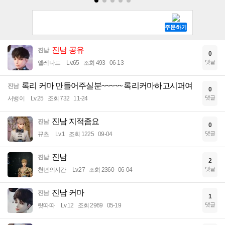
진남 공유
진남
0
댓글
엘레나드
Lv.65
조회 493
06-13
록리 커마 만들어주실분~~~~~ 록리커마하고시퍼여
진남
0
댓글
서뱅이
Lv.25
조회 732
11-24
진남 지적좀요
진남
0
댓글
뀨츠
Lv.1
조회 1225
09-04
진남
진남
2
댓글
천년의시간
Lv.27
조회 2360
06-04
진남 커마
진남
1
댓글
랏따따
Lv.12
조회 2969
05-19