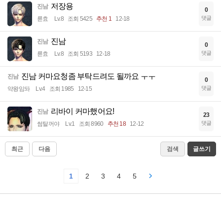
저장용
진남
0
댓글
륜효
Lv.8
조회 5425
추천 1
12-18
진남
진남
0
댓글
륜효
Lv.8
조회 5193
12-18
진남 커마요청좀 부탁드려도 될까요 ㅜㅜ
진남
0
댓글
약왕임돠
Lv.4
조회 1985
12-15
리바이 커마했어요!
진남
23
댓글
썸탈꺼야
Lv.1
조회 8960
추천 18
12-12
최근
다음
검색
글쓰기
1
2
3
4
5