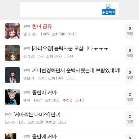
린녀 공유
린여
0
댓글
엘레나드
Lv.65
조회 546
06-13
[카피요청] 능력자분 모십니다 ㅠㅠㅠ
린여
0
댓글
림리녕
Lv.2
조회 1450
11-30
커마변경하면서 순백사줬는데 보람있네여!
린여
0
댓글
맹월야
Lv.10
조회 1924
11-11
롱린이 커마
린여
2
댓글
밴락
Lv.17
조회 2611
추천 2
11-10
[커마깎는 나비쓰] 린녀
린여
2
댓글
됴와앙
Lv.1
조회 1529
추천 2
11-02
올만에 커마
린여
0