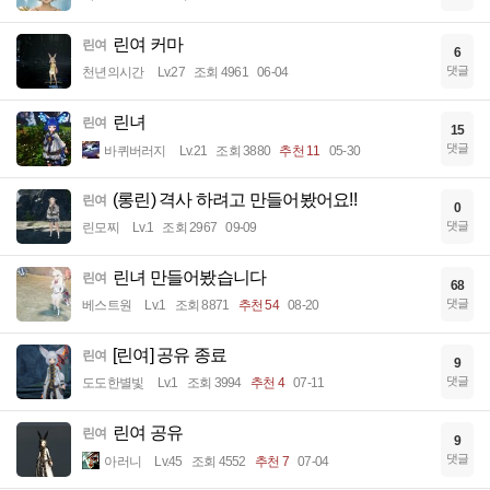
린여 커마
린여
6
댓글
천년의시간
Lv.27
조회 4961
06-04
린녀
린여
15
댓글
바퀴버러지
Lv.21
조회 3880
추천 11
05-30
(롱린) 격사 하려고 만들어봤어요!!
린여
0
댓글
린모찌
Lv.1
조회 2967
09-09
린녀 만들어봤습니다
린여
68
댓글
베스트원
Lv.1
조회 8871
추천 54
08-20
[린여] 공유 종료
린여
9
댓글
도도한별빛
Lv.1
조회 3994
추천 4
07-11
린여 공유
린여
9
댓글
아러니
Lv.45
조회 4552
추천 7
07-04