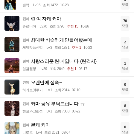
댓글
밴락
Lv.16
조회 1472
10-28
린 여 자캐 커마
린여
70
댓글
슈르니아
Lv.70
조회 3793
추천 15
10-26
최대한 비슷하게 만들어봤는데
린여
2
댓글
세제맛풍선껌
Lv.3
조회 1831
추천 1
10-23
사랑스러운 린녀 입니다. (린격사)
린여
1
댓글
일검월향
Lv.39
조회 2649
추천 1
06-17
오랜만에 접속~
린여
0
댓글
하리보맛쿠키
Lv.1
조회 2314
07-10
커마 공유 부탁드립니다..ㅠ
린여
8
댓글
헨젤과그랬졍
Lv.1
조회 7308
08-22
본캐 커마
린여
0
댓글
냐로호
Lv.4
조회 2621
08-07