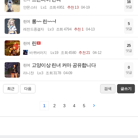
16
댓글
얀몬스터
Lv.1
조회 4951
추천 13
04-19
롱~~ 린~~~!
린여
5
댓글
레전드종결자
Lv.3
조회 4794
추천 1
04-13
린
린여
25
댓글
바퀴버러지
Lv.19
조회 4580
추천 21
04-12
고양이상 린녀 커마 공유합니다
린여
0
댓글
라니챤
Lv.3
조회 3178
04-09
최근
다음
검색
글쓰기
1
2
3
4
5