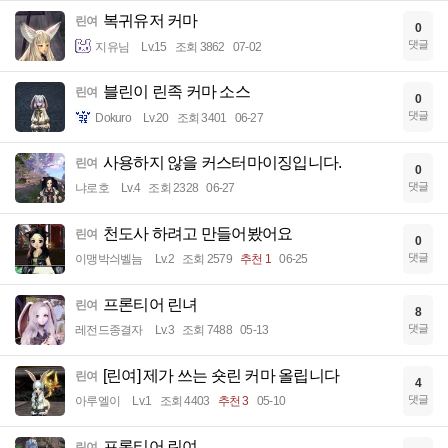
복귀유저 커마
린여
0
댓글
지유님
Lv.15
조회 3862
07-02
블린이 린족 커마 소스
린여
0
댓글
Dokuro
Lv.20
조회 3401
06-27
사용하지 않을 커스터마이징입니다.
린여
0
댓글
냐로호
Lv.4
조회 2328
06-27
천도사 하려고 만들어봤어요
린여
0
댓글
이맹박싀벨늠
Lv.2
조회 2579
추천 1
06-25
프론티어 린녀
린여
8
댓글
레전드종결자
Lv.3
조회 7488
05-13
[린여] 제가 쓰는 숏린 커마 올립니다
린여
4
댓글
아루엘이
Lv.1
조회 4403
추천 3
05-10
프론티어 린여
린여