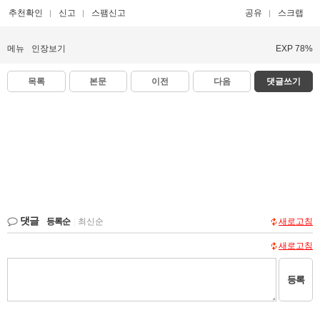
추천확인
신고
스팸신고
공유
스크랩
메뉴
인장보기
EXP 78%
목록
본문
이전
다음
댓글쓰기
댓글
등록순
|
최신순
새로고침
새로고침
등록