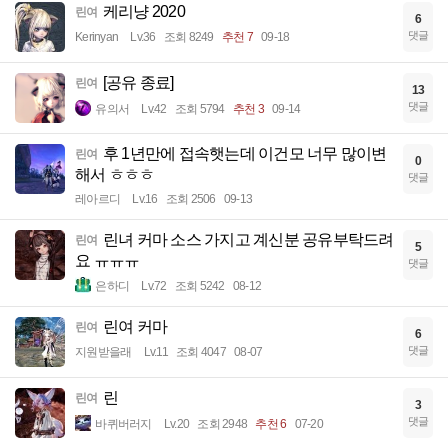
케리냥 2020
린여
6
댓글
Kerinyan
Lv.36
조회 8249
추천 7
09-18
[공유 종료]
린여
13
댓글
유의서
Lv.42
조회 5794
추천 3
09-14
후 1년만에 접속햇는데 이건모 너무 많이변
린여
0
해서 ㅎㅎㅎ
댓글
레아르디
Lv.16
조회 2506
09-13
린녀 커마 소스 가지고 계신분 공유부탁드려
린여
5
요 ㅠㅠㅠ
댓글
은하디
Lv.72
조회 5242
08-12
린여 커마
린여
6
댓글
지원받을래
Lv.11
조회 4047
08-07
린
린여
3
댓글
바퀴버러지
Lv.20
조회 2948
추천 6
07-20