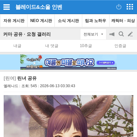
블레이드&소울
인벤
자유 게시판
NEO 게시판
소식 게시판
팁과 노하우
캐릭터 · 의상
커마 공유 · 요청 갤러리
전체보기
공
검
글
지
색
내글
내 댓글
10추글
인증글
on/off
쓰
기
[린여]
린녀 공유
엘레나드
조회:
545
2026-06-13 03:30:43