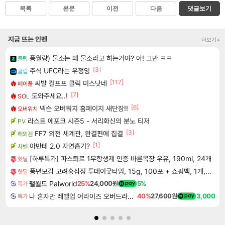
목록
본문
이전
다음
댓글보기
지금 뜨는 인벤
더보기+
풍월량) 물소는 왜 물소라고 하는거야? 아! 그만 ㅋㅋ
클립
[3]
주식 UFC라는 우정잉
클립
[117]
씨발 컬프프 클릭 미스낫네
메이플
[7]
도와주세요..!
SOL
[6]
넥슨 오버워치 홈페이지 새단장!!
오버워치
라스트 에포크 시즌5 - 서리화신의 분노 티저
PV
[3]
FF7 외전 세계관, 완결편에 집결
해외겜
[1]
아반테 2.0 자연흡기?
차벤
[하루특가] 파스퇴르 1무항생제 인증 바른목장 우유, 190ml, 24개
핫딜
풍년보감 고려홍삼정 투데이굿타임, 15g, 100포 + 쇼핑백, 1개, 1세트
핫딜
팰월드 Palworld
25%
24,000원
5%
특가
나 혼자만 레벨업 어라이즈 오버드라이브 Solo Leveling Arise
40%
27,600원
3,000
특가