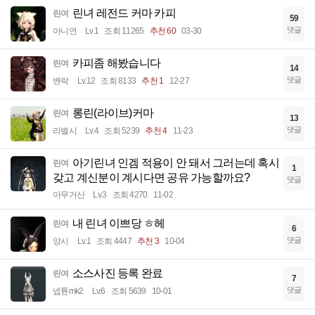
린녀 레전드 커마 카피
린여
59
댓글
아니연
Lv.1
조회 11265
추천 60
03-30
카피좀 해봤습니다
린여
14
댓글
밴락
Lv.12
조회 8133
추천 1
12-27
롱린(라이브)커마
린여
13
댓글
라별시
Lv.4
조회 5239
추천 4
11-23
아기린녀 인겜 적용이 안 돼서 그러는데 혹시
린여
1
갖고 계신분이 계시다면 공유 가능할까요?
댓글
아무거산
Lv.3
조회 4270
11-02
내 린녀 이쁘당 ㅎ헤
린여
6
댓글
양시
Lv.1
조회 4447
추천 3
10-04
소스사진 등록 완료
린여
7
댓글
넵튠mk2
Lv.6
조회 5639
10-01