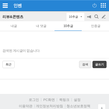
인벤
리뷰&콘텐츠
10추글
공
검
글
지
색
내글
내 댓글
10추글
인증글
on/off
쓰
기
검색된 게시글이 없습니다.
최근
검색
글쓰기
로그인
PC화면
퀵링크
설정
청소년보호정책
이용약관
개인정보처리방침
▲