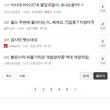
이시대 바이크? & 꽃잎귀걸이.. &나는웅카!
스샷
2
댓글
오리지널추공
Lv.21
조회 986
추천 1
07-20
필드 주변에 돌아다는거...뭐에요..? [집중 ? 지정타?]
질문
2
댓글
블무냥꾼
Lv.11
조회 1086
07-19
검사만 햇는대요
질문
2
댓글
Ezequ1el
Lv.9
조회 1070
07-19
붉은사막 퍼즐기믹은 개씹망작중 역대 개망작임.
잡담
6
댓글
스웨인버프좀
Lv.3
조회 1225
07-19
최근
다음
검색
글쓰기
1
2
3
4
5