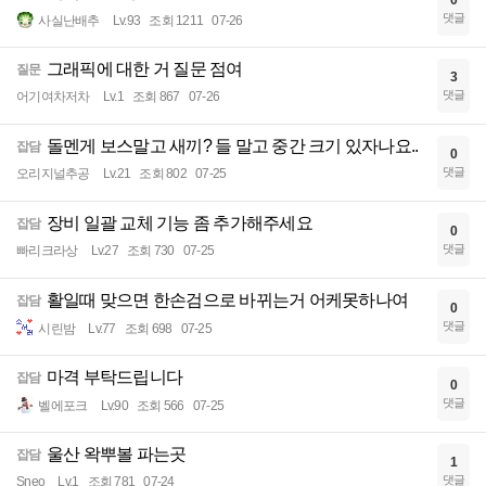
댓글
사실난배추
Lv.93
조회 1211
07-26
그래픽에 대한 거 질문 점여
질문
3
댓글
어기여차저차
Lv.1
조회 867
07-26
돌멘게 보스말고 새끼? 들 말고 중간 크기 있자나요..
잡담
0
댓글
오리지널추공
Lv.21
조회 802
07-25
장비 일괄 교체 기능 좀 추가해주세요
잡담
0
댓글
빠리크라상
Lv.27
조회 730
07-25
활일때 맞으면 한손검으로 바뀌는거 어케못하나여
잡담
0
댓글
시린밤
Lv.77
조회 698
07-25
마격 부탁드립니다
잡담
0
댓글
벨에포크
Lv.90
조회 566
07-25
울산 왁뿌볼 파는곳
잡담
1
댓글
Sneo
Lv.1
조회 781
07-24