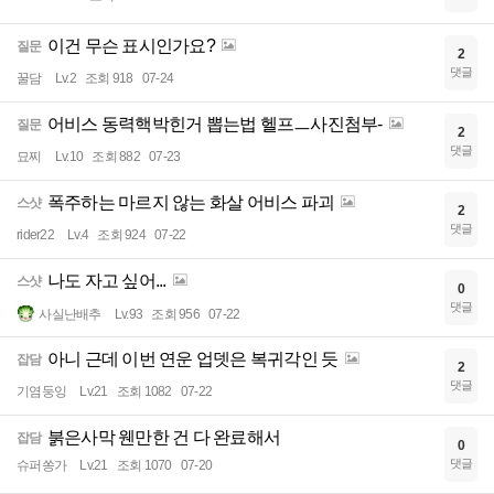
이건 무슨 표시인가요?
질문
2
댓글
꿀담
Lv.2
조회 918
07-24
어비스 동력핵박힌거 뽑는법 헬프ㅡ사진첨부-
질문
2
댓글
묘찌
Lv.10
조회 882
07-23
폭주하는 마르지 않는 화살 어비스 파괴
스샷
2
댓글
rider22
Lv.4
조회 924
07-22
나도 자고 싶어...
스샷
0
댓글
사실난배추
Lv.93
조회 956
07-22
아니 근데 이번 연운 업뎃은 복귀각인 듯
잡담
2
댓글
기염둥잉
Lv.21
조회 1082
07-22
붉은사막 웬만한 건 다 완료해서
잡담
0
댓글
슈퍼쏭가
Lv.21
조회 1070
07-20