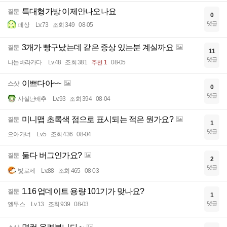
특대형가방 이제안나오나요
질문
0
댓글
페상
Lv.73
조회 349
08-05
3개가 빵구났는데 같은 증상 있는분 계실까요
질문
11
댓글
나는바라카다
Lv.48
조회 381
추천 1
08-05
이쁘다아~~
스샷
0
댓글
사실난배추
Lv.93
조회 394
08-04
미니맵 초록색 점으로 표시되는 적은 뭔가요?
질문
1
댓글
으아가너
Lv.5
조회 436
08-04
둘다 버그인가요?
질문
2
댓글
빛로제
Lv.88
조회 465
08-03
1.16 업데이트 용량 101기가 맞나요?
질문
1
댓글
엘무스
Lv.13
조회 939
08-03