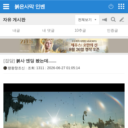
붉은사막
인벤
자유 게시판
전체보기
공
검
글
지
색
내글
내 댓글
10추글
인증글
on/off
쓰
기
[잡담]
붉사 엔딩 봤는데.......
팽왕창조신
조회:
1311
2026-06-27 01:05:14