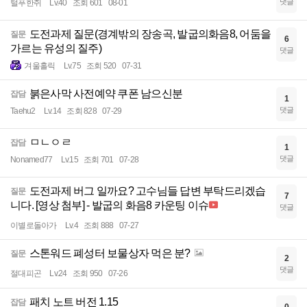
댓글
털푸한쥐
Lv.40
조회 601
08-01
도전과제 질문(경계밖의 장송곡, 발굽의화음8, 어둠을
질문
6
가르는 유성의 질주)
댓글
겨울홀릭
Lv.75
조회 520
07-31
붉은사막 사전예약 쿠폰 남으신분
잡담
1
댓글
Taehu2
Lv.14
조회 828
07-29
ㅁㄴㅇㄹ
잡담
1
댓글
Nonamed77
Lv.15
조회 701
07-28
도전과제 버그 일까요? 고수님들 답변 부탁드리겠습
질문
7
니다. [영상 첨부] - 발굽의 화음8 카운팅 이슈
댓글
이별로돌아가
Lv.4
조회 888
07-27
스톤워드 폐성터 보물상자 먹은 분?
질문
2
댓글
절대피곤
Lv.24
조회 950
07-26
패치 노트 버전 1.15
잡담
0