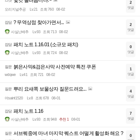
몇컷 올려봅니다.~
스샷
2
댓글
오리지널추공
Lv.21
조회 760
08-02
? 무역상점 찾아가면서...
잡담
2
댓글
사실난배추
Lv.93
조회 713
08-02
패치 노트 1.16.01 (소규모 패치)
잡담
0
댓글
사실난배추
Lv.93
조회 724
08-02
붉은사막&검은사막 사전예약 특전 쿠폰
질문
1
댓글
wdqwe
Lv.41
조회 721
08-02
뿌리 요새쪽 보물상자 질문드려요...
질문
4
댓글
어saint1520
Lv.8
조회 678
08-01
패치 노트 1.16
잡담
7
댓글
사실난배추
Lv.93
조회 948
추천 1
08-01
서브퀘중에 마녀 마지막 퀘스트 어떨게 활성화 해요 ?
질문
0