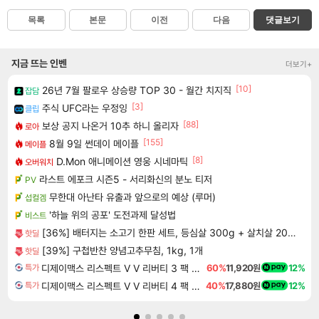
목록
본문
이전
다음
댓글보기
지금 뜨는 인벤
더보기+
[10]
26년 7월 팔로우 상승량 TOP 30 - 월간 치지직
잡담
[3]
주식 UFC라는 우정잉
클립
[88]
보상 공지 나온거 10추 하니 올리자
로아
[155]
8월 9일 썬데이 메이플
메이플
[8]
D.Mon 애니메이션 영웅 시네마틱
오버워치
라스트 에포크 시즌5 - 서리화신의 분노 티저
PV
무한대 아난타 유출과 앞으로의 예상 (루머)
섭컬겜
'하늘 위의 공포' 도전과제 달성법
비스트
[36%] 배터지는 소고기 한판 세트, 등심살 300g + 살치살 200g + 부채살 200g + 갈비살 200g + 우삼겹 300g, 1.2kg, 1세트
핫딜
[39%] 구첩반찬 양념고추무침, 1kg, 1개
핫딜
디제이맥스 리스펙트 V V 리버티 3 팩 DJMAX RESPECT V V Liberty 3 Pack DLC
60%
11,920원
12%
특가
디제이맥스 리스펙트 V V 리버티 4 팩 DJMAX RESPECT V V Liberty 4 Pack DLC
40%
17,880원
12%
특가