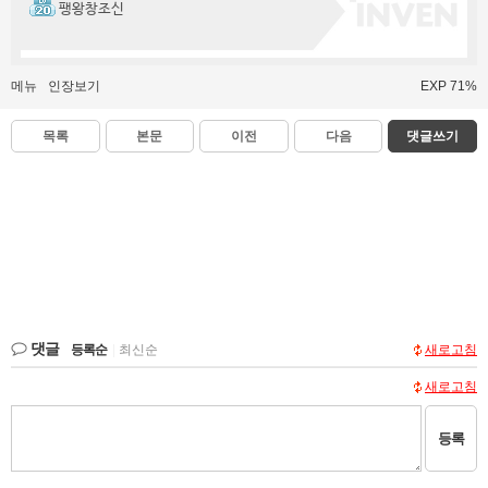
팽왕창조신
메뉴
인장보기
EXP 71%
목록
본문
이전
다음
댓글쓰기
댓글
등록순
|
최신순
새로고침
새로고침
등록