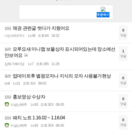
채권 관련글 썻다가 지웠어요
잡담
0
댓글
나는바라카다
Lv.48
조회 84
18:32
모루요새 미니맵 보물상자 표시되어있는데 장소에선
질문
1
안보여요
댓글
심해거북이당
Lv.7
조회 265
11:29
업데이트후 별읭모자나 지식의 모자 사용불가현상
질문
0
댓글
craf
Lv.11
조회 314
08-05
홍보영상 수상자
잡담
0
댓글
사실난배추
Lv.93
조회 303
08-05
패치 노트 1.16.02 ~ 1.16.04
잡담
0
댓글
사실난배추
Lv.93
조회 359
08-05