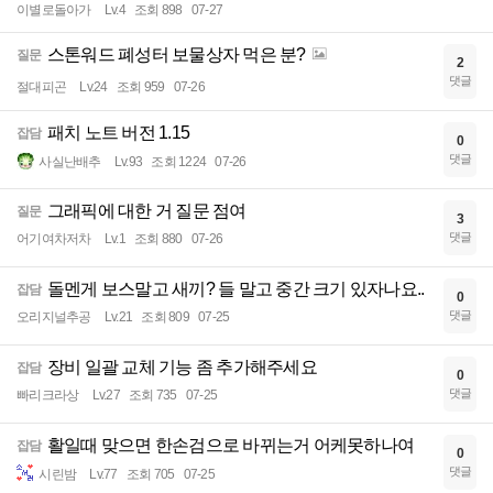
이별로돌아가
Lv.4
조회 898
07-27
스톤워드 폐성터 보물상자 먹은 분?
질문
2
댓글
절대피곤
Lv.24
조회 959
07-26
패치 노트 버전 1.15
잡담
0
댓글
사실난배추
Lv.93
조회 1224
07-26
그래픽에 대한 거 질문 점여
질문
3
댓글
어기여차저차
Lv.1
조회 880
07-26
돌멘게 보스말고 새끼? 들 말고 중간 크기 있자나요..
잡담
0
댓글
오리지널추공
Lv.21
조회 809
07-25
장비 일괄 교체 기능 좀 추가해주세요
잡담
0
댓글
빠리크라상
Lv.27
조회 735
07-25
활일때 맞으면 한손검으로 바뀌는거 어케못하나여
잡담
0
댓글
시린밤
Lv.77
조회 705
07-25