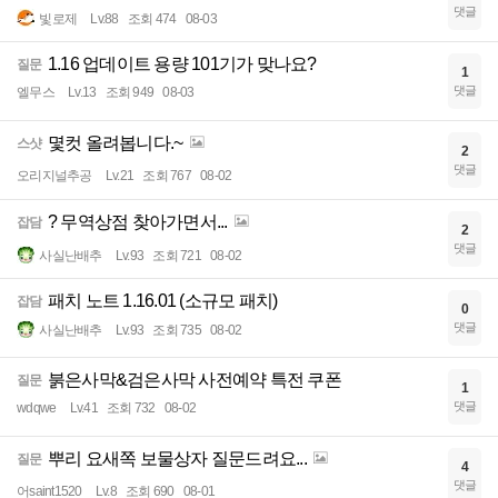
댓글
빛로제
Lv.88
조회 474
08-03
1.16 업데이트 용량 101기가 맞나요?
질문
1
댓글
엘무스
Lv.13
조회 949
08-03
몇컷 올려봅니다.~
스샷
2
댓글
오리지널추공
Lv.21
조회 767
08-02
? 무역상점 찾아가면서...
잡담
2
댓글
사실난배추
Lv.93
조회 721
08-02
패치 노트 1.16.01 (소규모 패치)
잡담
0
댓글
사실난배추
Lv.93
조회 735
08-02
붉은사막&검은사막 사전예약 특전 쿠폰
질문
1
댓글
wdqwe
Lv.41
조회 732
08-02
뿌리 요새쪽 보물상자 질문드려요...
질문
4
댓글
어saint1520
Lv.8
조회 690
08-01