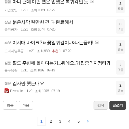
아니 근데 이번 연운 업뎃은 복귀각인 듯
잡담
2
댓글
기염둥잉
Lv.21
조회 1089
07-22
붉은사막 웬만한 건 다 완료해서
잡담
0
댓글
슈퍼쏭가
Lv.21
조회 1074
07-20
이시대 바이크? & 꽃잎귀걸이.. &나는웅카!
스샷
2
댓글
오리지널추공
Lv.21
조회 989
추천 1
07-20
필드 주변에 돌아다는거...뭐에요..? [집중 ? 지정타?]
질문
2
댓글
블무냥꾼
Lv.11
조회 1092
07-19
검사만 햇는대요
질문
2
댓글
Ezequ1el
Lv.9
조회 1075
07-19
최근
다음
검색
글쓰기
1
2
3
4
5