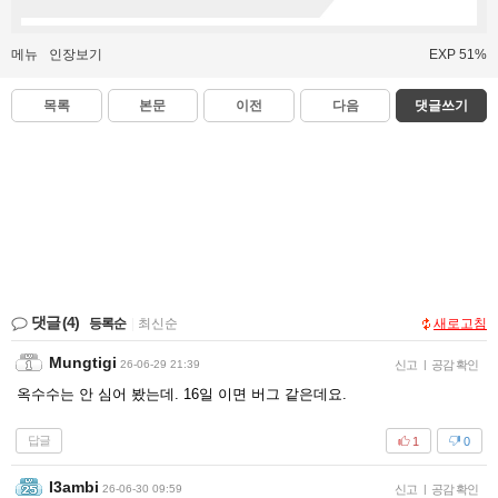
메뉴
인장보기
EXP 51%
목록
본문
이전
다음
댓글쓰기
댓글
(4)
등록순
|
최신순
새로고침
Mungtigi
26-06-29 21:39
신고
|
공감 확인
옥수수는 안 심어 봤는데. 16일 이면 버그 같은데요.
답글
1
0
I3ambi
26-06-30 09:59
신고
|
공감 확인