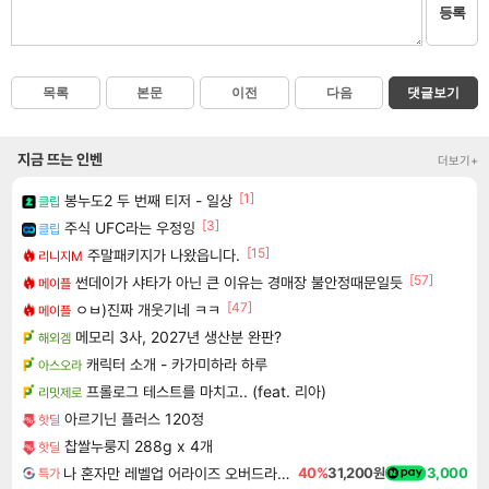
등록
목록
본문
이전
다음
댓글보기
지금 뜨는 인벤
더보기+
[1]
봉누도2 두 번째 티저 - 일상
클립
[3]
주식 UFC라는 우정잉
클립
[15]
주말패키지가 나왔읍니다.
리니지M
[57]
썬데이가 샤타가 아닌 큰 이유는 경매장 불안정때문일듯
메이플
[47]
ㅇㅂ)진짜 개웃기네 ㅋㅋ
메이플
메모리 3사, 2027년 생산분 완판?
해외겜
캐릭터 소개 - 카가미하라 하루
아스오라
프롤로그 테스트를 마치고.. (feat. 리아)
리밋제로
아르기닌 플러스 120정
핫딜
찹쌀누룽지 288g x 4개
핫딜
나 혼자만 레벨업 어라이즈 오버드라이브 디럭스 에디션 Solo Leveling Arise Overdrive Deluxe Edition
40%
31,200원
3,000
특가