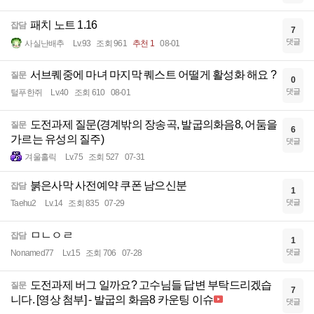
패치 노트 1.16
잡담
7
댓글
사실난배추
Lv.93
조회 961
추천 1
08-01
서브퀘중에 마녀 마지막 퀘스트 어떨게 활성화 해요 ?
질문
0
댓글
털푸한쥐
Lv.40
조회 610
08-01
도전과제 질문(경계밖의 장송곡, 발굽의화음8, 어둠을
질문
6
가르는 유성의 질주)
댓글
겨울홀릭
Lv.75
조회 527
07-31
붉은사막 사전예약 쿠폰 남으신분
잡담
1
댓글
Taehu2
Lv.14
조회 835
07-29
ㅁㄴㅇㄹ
잡담
1
댓글
Nonamed77
Lv.15
조회 706
07-28
도전과제 버그 일까요? 고수님들 답변 부탁드리겠습
질문
7
니다. [영상 첨부] - 발굽의 화음8 카운팅 이슈
댓글