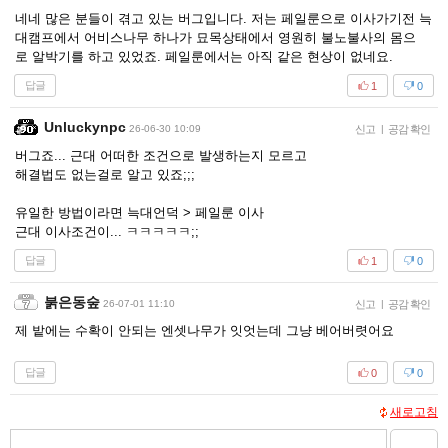
네네 많은 분들이 겪고 있는 버그입니다. 저는 페일룬으로 이사가기전 늑
대캠프에서 어비스나무 하나가 묘목상태에서 영원히 불노불사의 몸으
로 알박기를 하고 있었죠. 페일룬에서는 아직 같은 현상이 없네요.
답글
1
0
Unluckynpc
26-06-30 10:09
신고
|
공감 확인
버그죠... 근대 어떠한 조건으로 발생하는지 모르고
해결법도 없는걸로 알고 있죠;;;
유일한 방법이라면 늑대언덕 > 페일룬 이사
근대 이사조건이... ㅋㅋㅋㅋㅋ;;
답글
1
0
붉은동숲
26-07-01 11:10
신고
|
공감 확인
제 밭에는 수확이 안되는 엔셋나무가 잇엇는데 그냥 베어버렷어요
답글
0
0
새로고침