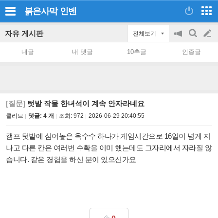
붉은사막
인벤
자유 게시판
전체보기
공
검
글
지
색
내글
내 댓글
10추글
인증글
on/off
쓰
기
[질문]
텃밭 작물 한녀석이 계속 안자라네요
클리브
댓글: 4 개
조회:
972
2026-06-29 20:40:55
캠프 텃밭에 심어놓은 옥수수 하나가 게임시간으로 16일이 넘게 지
나고 다른 칸은 여러번 수확을 이미 했는데도 그자리에서 자라질 않
습니다. 같은 경험을 하신 분이 있으신가요