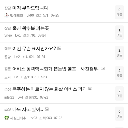
마격 부탁드립니다
잡담
0
댓글
벨에포크
Lv.90
조회 571
07-25
울산 왁뿌볼 파는곳
잡담
1
댓글
Sneo
Lv.1
조회 791
07-24
이건 무슨 표시인가요?
질문
2
댓글
꿀담
Lv.2
조회 924
07-24
어비스 동력핵박힌거 뽑는법 헬프ㅡ사진첨부-
질문
2
댓글
묘찌
Lv.10
조회 886
07-23
폭주하는 마르지 않는 화살 어비스 파괴
스샷
2
댓글
rider22
Lv.4
조회 931
07-22
나도 자고 싶어...
스샷
0
댓글
사실난배추
Lv.93
조회 963
07-22