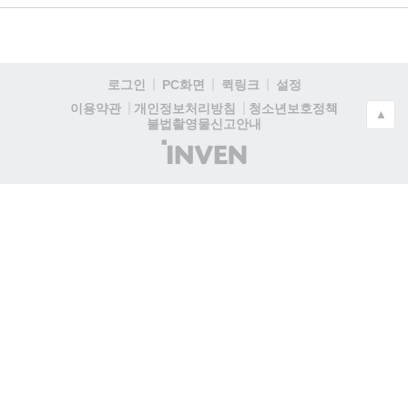
로그인
PC화면
퀵링크
설정
청소년보호정책
이용약관
개인정보처리방침
▲
불법촬영물신고안내
(주)
인
벤