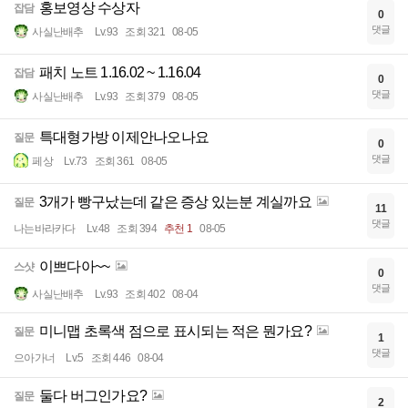
홍보영상 수상자
잡담
0
댓글
사실난배추
Lv.93
조회 321
08-05
패치 노트 1.16.02 ~ 1.16.04
잡담
0
댓글
사실난배추
Lv.93
조회 379
08-05
특대형가방 이제안나오나요
질문
0
댓글
페상
Lv.73
조회 361
08-05
3개가 빵구났는데 같은 증상 있는분 계실까요
질문
11
댓글
나는바라카다
Lv.48
조회 394
추천 1
08-05
이쁘다아~~
스샷
0
댓글
사실난배추
Lv.93
조회 402
08-04
미니맵 초록색 점으로 표시되는 적은 뭔가요?
질문
1
댓글
으아가너
Lv.5
조회 446
08-04
둘다 버그인가요?
질문
2