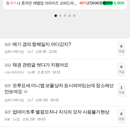
나 혼자만 레벨업 어라이즈 오버드라이브 Solo Leveling Arise
40%
27,600원
3,000
특가
메기 경의 항해일지 어디갔지?
질문
0
댓글
심해거북이당
Lv.7
조회 95
22:48
채권 관련글 썻다가 지웠어요
잡담
0
댓글
나는바라카다
Lv.48
조회 125
18:32
모루요새 미니맵 보물상자 표시되어있는데 장소에선
질문
1
안보여요
댓글
심해거북이당
Lv.7
조회 292
08-06
업데이트후 별읭모자나 지식의 모자 사용불가현상
질문
0
댓글
craf
Lv.11
조회 330
08-05