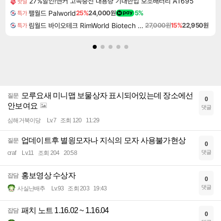
27%할인!앤커 고속충전 대용량 기내반입 보조배터리 A1695
핫딜
팰월드 Palworld
25%
24,000원
5%
특가
림월드 바이오테크 RimWorld Biotech DLC
27,000원
15%
22,950원
특가
모루요새 미니맵 보물상자 표시되어있는데 장소에선
질문
0
안보여요
댓글
심해거북이당
Lv.7
조회 120
11:29
업데이트후 별읭모자나 지식의 모자 사용불가현상
질문
0
댓글
craf
Lv.11
조회 204
20:58
홍보영상 수상자
잡담
0
댓글
사실난배추
Lv.93
조회 203
19:43
패치 노트 1.16.02 ~ 1.16.04
잡담
0