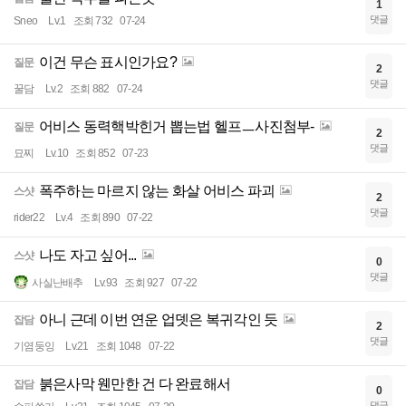
1
댓글
Sneo
Lv.1
조회 732
07-24
이건 무슨 표시인가요?
질문
2
댓글
꿀담
Lv.2
조회 882
07-24
어비스 동력핵박힌거 뽑는법 헬프ㅡ사진첨부-
질문
2
댓글
묘찌
Lv.10
조회 852
07-23
폭주하는 마르지 않는 화살 어비스 파괴
스샷
2
댓글
rider22
Lv.4
조회 890
07-22
나도 자고 싶어...
스샷
0
댓글
사실난배추
Lv.93
조회 927
07-22
아니 근데 이번 연운 업뎃은 복귀각인 듯
잡담
2
댓글
기염둥잉
Lv.21
조회 1048
07-22
붉은사막 웬만한 건 다 완료해서
잡담
0
댓글