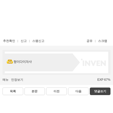
추천확인
신고
스팸신고
공유
스크랩
형이다이자샤
메뉴
인장보기
EXP 67%
목록
본문
이전
다음
댓글쓰기