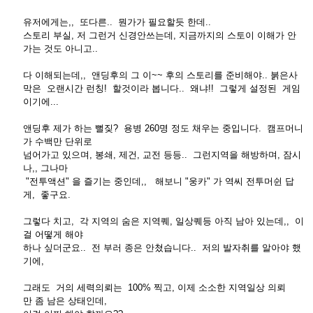
유저에게는,, 또다른.. 뭔가가 필요할듯 한데..
스토리 부실, 저 그런거 신경안쓰는데, 지금까지의 스토이 이해가 안
가는 것도 아니고..
다 이해되는데,, 앤딩후의 그 이~~ 후의 스토리를 준비해야.. 붉은사
막은 오랜시간 런칭! 할것이라 봅니다.. 왜냐!! 그렇게 설정된 게임
이기에...
앤딩후 제가 하는 뻘짖? 용병 260명 정도 채우는 중입니다. 캠프머니
가 수백만 단위로
넘어가고 있으며, 봉쇄, 제건, 교전 등등.. 그런지역을 해방하며, 잠시
나,, 그나마
"전투액션" 을 즐기는 중인데,, 해보니 "웅카" 가 역씨 전투머쉰 답
게, 좋구요.
그렇다 치고, 각 지역의 숨은 지역퀘, 일상퀘등 아직 남아 있는데,, 이
걸 어떻게 해야
하나 싶더군요.. 전 부러 종은 안쳤습니다.. 저의 발자취를 알아야 했
기에,
그래도 거의 세력의뢰는 100% 찍고, 이제 소소한 지역일상 의뢰
만 좀 남은 상태인데,