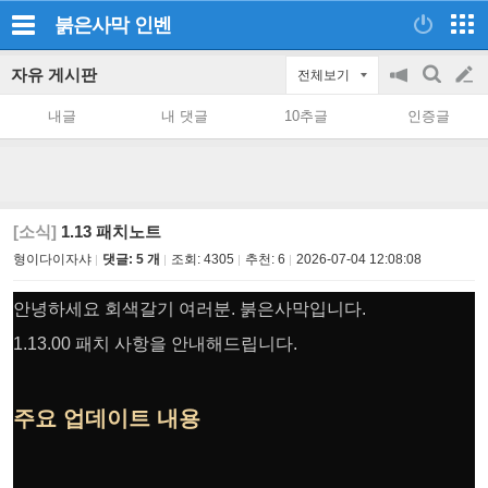
붉은사막
인벤
자유 게시판
전체보기
공
검
글
지
색
내글
내 댓글
10추글
인증글
on/off
쓰
기
[소식]
1.13 패치노트
형이다이자샤
댓글: 5 개
조회:
4305
추천:
6
2026-07-04 12:08:08
안녕하세요 회색갈기 여러분. 붉은사막입니다.
1.13.00 패치 사항을 안내해드립니다.
주요 업데이트 내용