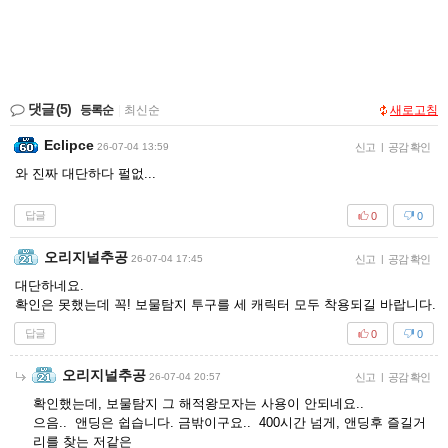
댓글
(5)
등록순
|
최신순
새로고침
Eclipce
26-07-04 13:59
신고
|
공감 확인
와 진짜 대단하다 펄없...
답글
0
0
오리지널추공
26-07-04 17:45
신고
|
공감 확인
대단하네요.
확인은 못했는데 꼭! 보물탐지 투구를 세 캐릭터 모두 착용되길 바랍니다.
답글
0
0
오리지널추공
26-07-04 20:57
신고
|
공감 확인
확인했는데, 보물탐지 그 해적왕모자는 사용이 안되네요..
으음.. 앤딩은 쉽습니다. 금밖이구요.. 400시간 넘게, 앤딩후 즐길거
리를 찾는 저같은