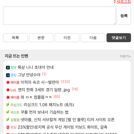
새로고침
등록
목록
본문
이전
다음
댓글보기
지금 뜨는 인벤
더보기+
룩삼 니니 초대석 안내
정보
[1]
그냥 안녕수야
클립
[335]
이적자 숙코 시ㅡ발련아
메이플
[18]
젠지 한화 3세트 경기 딜량..jpg
LoL
[65]
와 ㅁㅊ 컴플뜸ㅋㅋ
메이플
리싱크드 1.06 패치노트 (8/5)
리싱크드
쿠를 먼저 보내서 기습하는 법
비스트
넷마블, 신작 서브컬쳐 게임 [펄 인 블루] 티저 사이트 오픈
섭컬겜
23%할인!로지텍 공식 무선 게이밍 키보드 화이트, 갈축
핫딜