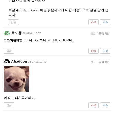
이걸 어찌 해야 할까요??
주말 취끼에, 그나마 하는 붉은사막에 대한 애정? 으로 한글 남겨 봅
니다.
답글
0
0
호도동
26-07-04 18:57
신고
|
공감 확인
mmorpg처럼.. 아니 그거보다 더 패치가 빠르네..
답글
0
0
Abaddon
26-07-21 17:43
신고
|
공감 확인
아직도 패치중이라니..
답글
0
0