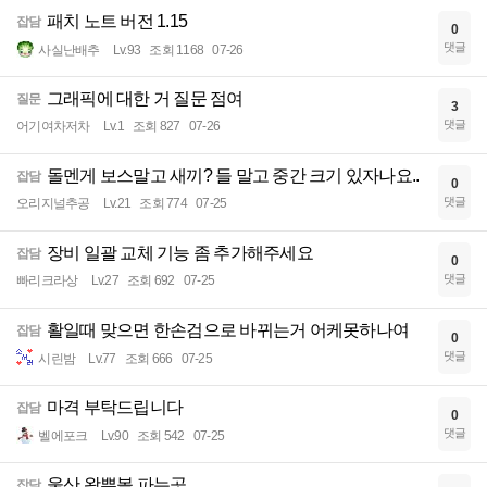
패치 노트 버전 1.15
잡담
0
댓글
사실난배추
Lv.93
조회 1168
07-26
그래픽에 대한 거 질문 점여
질문
3
댓글
어기여차저차
Lv.1
조회 827
07-26
돌멘게 보스말고 새끼? 들 말고 중간 크기 있자나요..
잡담
0
댓글
오리지널추공
Lv.21
조회 774
07-25
장비 일괄 교체 기능 좀 추가해주세요
잡담
0
댓글
빠리크라상
Lv.27
조회 692
07-25
활일때 맞으면 한손검으로 바뀌는거 어케못하나여
잡담
0
댓글
시린밤
Lv.77
조회 666
07-25
마격 부탁드립니다
잡담
0
댓글
벨에포크
Lv.90
조회 542
07-25
울산 왁뿌볼 파는곳
잡담