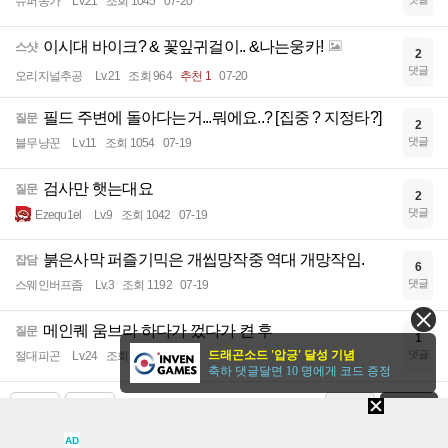
슈퍼쏭가
Lv.21
조회 1045
07-20
이시대 바이크? & 꽃잎귀걸이.. &나는웅카!
스샷
2
댓글
오리지널추공
Lv.21
조회 964
추천 1
07-20
필드 주변에 돌아다는거...뭐에요..? [집중 ? 지정타?]
질문
2
댓글
블무냥꾼
Lv.11
조회 1054
07-19
검사만 햇는대요
질문
2
댓글
Ezequ1el
Lv.9
조회 1042
07-19
붉은사막 퍼즐기믹은 개씹망작중 역대 개망작임.
잡담
6
댓글
스웨인버프좀
Lv.3
조회 1192
07-19
메인퀘 움브라 하다가 껐다가 켠 후
질문
1
드래곤소드 '압긍' 달성 기념
댓글
절대피곤
Lv.24
조회 781
07-19
축하 댓글달면 10 명에게 코드 증정
최근
다음
검색
글쓰기
AD