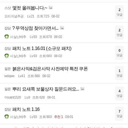
몇컷 올려봅니다.~
스샷
2
댓글
오리지널추공
Lv.21
조회 725
08-02
? 무역상점 찾아가면서...
잡담
2
댓글
사실난배추
Lv.93
조회 678
08-02
패치 노트 1.16.01 (소규모 패치)
잡담
0
댓글
사실난배추
Lv.93
조회 680
08-02
붉은사막&검은사막 사전예약 특전 쿠폰
질문
1
댓글
wdqwe
Lv.41
조회 680
08-02
뿌리 요새쪽 보물상자 질문드려요...
질문
4
댓글
어saint1520
Lv.8
조회 628
08-01
패치 노트 1.16
잡담
7
댓글
사실난배추
Lv.93
조회 900
추천 1
08-01