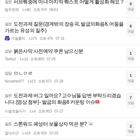
서브퀘중에 마녀 마지막 퀘스트 어떨게 활성화 해요 ?
질문
0
댓글
털푸한쥐
Lv.40
조회 574
08-01
도전과제 질문(경계밖의 장송곡, 발굽의화음8, 어둠을
질문
6
가르는 유성의 질주)
댓글
겨울홀릭
Lv.75
조회 476
07-31
붉은사막 사전예약 쿠폰 남으신분
잡담
1
댓글
Taehu2
Lv.14
조회 800
07-29
ㅁㄴㅇㄹ
잡담
1
댓글
Nonamed77
Lv.15
조회 671
07-28
도전과제 버그 일까요? 고수님들 답변 부탁드리겠습
질문
7
니다. [영상 첨부] - 발굽의 화음8 카운팅 이슈
댓글
이별로돌아가
Lv.4
조회 853
07-27
스톤워드 폐성터 보물상자 먹은 분?
질문
2
댓글
절대피곤
Lv.24
조회 919
07-26