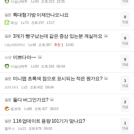
댓글
사실난배추
Lv.93
조회 233
19:35
특대형가방 이제안나오나요
질문
0
댓글
페상
Lv.73
조회 257
13:17
3개가 빵구났는데 같은 증상 있는분 계실까요
질문
9
댓글
나는바라카다
Lv.48
조회 287
추천 1
10:40
이쁘다아~~
스샷
0
댓글
사실난배추
Lv.93
조회 336
08-04
미니맵 초록색 점으로 표시되는 적은 뭔가요?
질문
1
댓글
으아가너
Lv.5
조회 402
08-04
둘다 버그인가요?
질문
2
댓글
빛로제
Lv.88
조회 427
08-03
1.16 업데이트 용량 101기가 맞나요?
질문
1
댓글
엘무스
Lv.13
조회 879
08-03