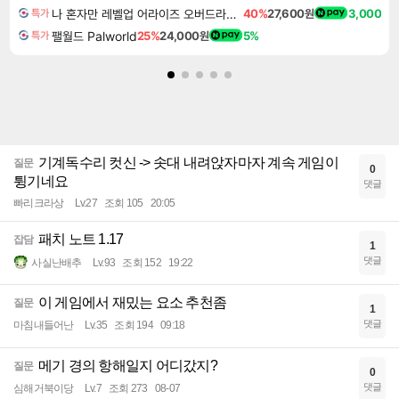
나 혼자만 레벨업 어라이즈 오버드라이브 Solo Leveling Arise
40%
27,600원
3,000
특가
팰월드 Palworld
25%
24,000원
5%
특가
기계독수리 컷신 -> 솟대 내려앉자마자 계속 게임이
질문
0
튕기네요
댓글
빠리크라상
Lv.27
조회 105
20:05
패치 노트 1.17
잡담
1
댓글
사실난배추
Lv.93
조회 152
19:22
이 게임에서 재밌는 요소 추천좀
질문
1
댓글
마침내들어난
Lv.35
조회 194
09:18
메기 경의 항해일지 어디갔지?
질문
0
댓글
심해거북이당
Lv.7
조회 273
08-07