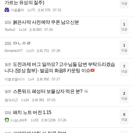
가르는 유성의 질주)
댓글
겨울홀릭
Lv.75
조회 578
07-31
붉은사막 사전예약 쿠폰 남으신분
잡담
1
댓글
Taehu2
Lv.14
조회 885
07-29
ㅁㄴㅇㄹ
잡담
1
댓글
Nonamed77
Lv.15
조회 751
07-28
도전과제 버그 일까요? 고수님들 답변 부탁드리겠습
질문
7
니다. [영상 첨부] - 발굽의 화음8 카운팅 이슈
댓글
이별로돌아가
Lv.4
조회 950
07-27
스톤워드 폐성터 보물상자 먹은 분?
질문
2
댓글
절대피곤
Lv.24
조회 991
07-26
패치 노트 버전 1.15
잡담
0
댓글
사실난배추
Lv.93
조회 1266
07-26