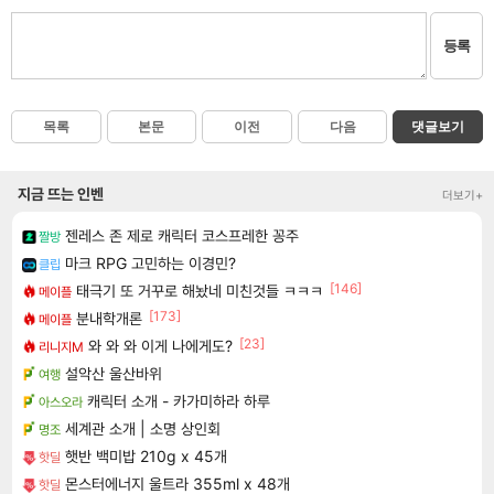
등록
목록
본문
이전
다음
댓글보기
지금 뜨는 인벤
더보기+
젠레스 존 제로 캐릭터 코스프레한 꽁주
짤방
마크 RPG 고민하는 이경민?
클립
[146]
태극기 또 거꾸로 해놨네 미친것들 ㅋㅋㅋ
메이플
[173]
분내학개론
메이플
[23]
와 와 와 이게 나에게도?
리니지M
설악산 울산바위
여행
캐릭터 소개 - 카가미하라 하루
아스오라
세계관 소개 | 소명 상인회
명조
햇반 백미밥 210g x 45개
핫딜
몬스터에너지 울트라 355ml x 48개
핫딜