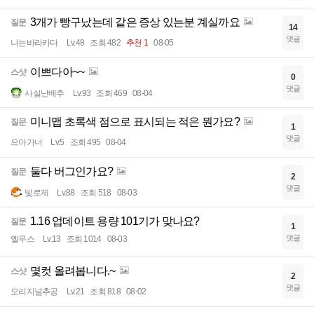
3개가 빵구났는데 같은 증상 있는분 계실까요
질문
14
댓글
나는바라카다
Lv.48
조회 482
추천 1
08-05
이쁘다아~~
스샷
0
댓글
사실난배추
Lv.93
조회 469
08-04
미니맵 초록색 점으로 표시되는 적은 뭔가요?
질문
1
댓글
으아가너
Lv.5
조회 495
08-04
둘다 버그인가요?
질문
2
댓글
빛로제
Lv.88
조회 518
08-03
1.16 업데이트 용량 101기가 맞나요?
질문
1
댓글
엘무스
Lv.13
조회 1014
08-03
몇컷 올려봅니다.~
스샷
2
댓글
오리지널추공
Lv.21
조회 818
08-02