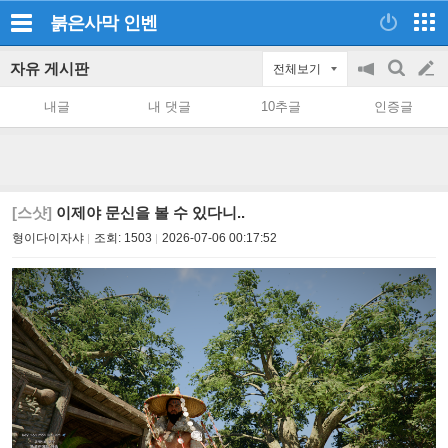
붉은사막
인벤
자유 게시판
전체보기
공
검
글
지
색
내글
내 댓글
10추글
인증글
on/off
쓰
기
[스샷]
이제야 문신을 볼 수 있다니..
형이다이자샤
조회:
1503
2026-07-06 00:17:52