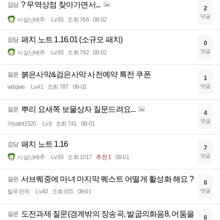
? 무역상점 찾아가면서...
잡담
2
댓글
사실난배추
Lv.93
조회 766
08-02
패치 노트 1.16.01 (소규모 패치)
잡담
0
댓글
사실난배추
Lv.93
조회 792
08-02
붉은사막&검은사막 사전예약 특전 쿠폰
질문
1
댓글
wdqwe
Lv.41
조회 787
08-02
뿌리 요새쪽 보물상자 질문드려요...
질문
4
댓글
어saint1520
Lv.8
조회 741
08-01
패치 노트 1.16
잡담
7
댓글
사실난배추
Lv.93
조회 1017
추천 1
08-01
서브퀘중에 마녀 마지막 퀘스트 어떨게 활성화 해요 ?
질문
0
댓글
털푸한쥐
Lv.40
조회 655
08-01
도전과제 질문(경계밖의 장송곡, 발굽의화음8, 어둠을
질문
6