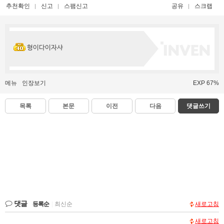
추천확인
신고
스팸신고
공유
스크랩
형이다이자샤
메뉴
인장보기
EXP 67%
목록
본문
이전
다음
댓글쓰기
댓글
등록순
|
최신순
새로고침
새로고침