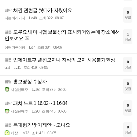
채권 관련글 썻다가 지웠어요
잡담
0
댓글
나는바라카다
Lv.48
조회 322
08-07
모루요새 미니맵 보물상자 표시되어있는데 장소에선
질문
1
안보여요
댓글
심해거북이당
Lv.7
조회 384
08-06
업데이트후 별읭모자나 지식의 모자 사용불가현상
질문
0
댓글
craf
Lv.11
조회 419
08-05
홍보영상 수상자
잡담
0
댓글
사실난배추
Lv.93
조회 379
08-05
패치 노트 1.16.02 ~ 1.16.04
잡담
0
댓글
사실난배추
Lv.93
조회 445
08-05
특대형가방 이제안나오나요
질문
0
댓글
페상
Lv.73
조회 421
08-05