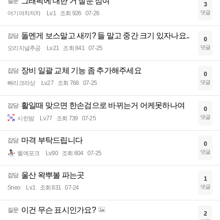
그래픽에 대한 거 질문 점여
질문
3
댓글
어기여차저차
Lv.1
조회 926
07-26
돌멘게 보스말고 새끼? 들 말고 중간 크기 있자나요..
잡담
0
댓글
오리지널추공
Lv.21
조회 841
07-25
장비 일괄 교체 기능 좀 추가해주세요
잡담
0
댓글
빠리크라상
Lv.27
조회 768
07-25
활일때 맞으면 한손검으로 바뀌는거 어케못하나여
잡담
0
댓글
시린밤
Lv.77
조회 739
07-25
마격 부탁드립니다
잡담
0
댓글
벨에포크
Lv.90
조회 604
07-25
울산 왁뿌볼 파는곳
잡담
1
댓글
Sneo
Lv.1
조회 831
07-24
이건 무슨 표시인가요?
질문
2