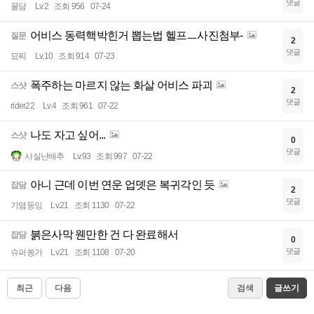
댓글
꿀담
Lv.2
조회 956
07-24
어비스 동력핵박힌거 뽑는법 헬프ㅡ사진첨부-
질문
2
댓글
묘찌
Lv.10
조회 914
07-23
폭주하는 마르지 않는 화살 어비스 파괴
스샷
2
댓글
rider22
Lv.4
조회 961
07-22
나도 자고 싶어...
스샷
0
댓글
사실난배추
Lv.93
조회 997
07-22
아니 근데 이번 연운 업뎃은 복귀각인 듯
잡담
2
댓글
기염둥잉
Lv.21
조회 1130
07-22
붉은사막 웬만한 건 다 완료해서
잡담
0
댓글
슈퍼쏭가
Lv.21
조회 1108
07-20
최근
다음
검색
글쓰기