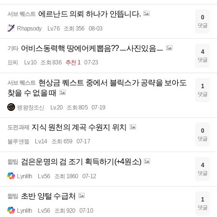
에르난드 의뢰 하나가 안뜹니다.
서브 퀘스트
0
댓글
Rhapsody
Lv.76
조회 356
08-03
어비스동력핵 땅에어케뽑음??ㅡ사진있음ㅡ
기타
4
댓글
묘찌
Lv.10
조회 836
추천 1
07-23
현상금 퀘스트 중에서 블릭스가 공략을 보아도
서브 퀘스트
1
찾을 수 없을 때
댓글
팽왕창조신
Lv.20
조회 805
07-19
지식 원천의 계곡 수원지 위치
도전과제
0
댓글
불루앤젤
Lv.14
조회 659
07-17
검은운명의 검 조기 획득하기(+4원소)
짧팁
4
댓글
Lynlith
Lv.56
조회 1860
07-12
초반 양털 수급처
짧팁
1
댓글
Lynlith
Lv.56
조회 920
07-10