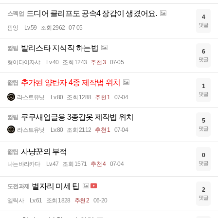
드디어 클리프도 공속4 장갑이 생겼어요.
스펙업
4
댓글
팜잉
Lv.59
조회 2962
07-05
발리스타 지식작 하는법
짧팁
6
댓글
형이다이자샤
Lv.40
조회 1243
추천 3
07-05
추가된 양탄자 4종 제작법 위치
짧팁
1
댓글
라스트유닛
Lv.80
조회 1288
추천 1
07-04
쿠쿠새업글용 3종갑옷 제작법 위치
짧팁
5
댓글
라스트유닛
Lv.80
조회 2112
추천 1
07-04
사냥꾼의 부적
짧팁
0
댓글
나는바라카다
Lv.47
조회 1571
추천 4
07-04
별자리 미세 팁
도전과제
2
댓글
엘릭사
Lv.61
조회 1828
추천 2
06-20