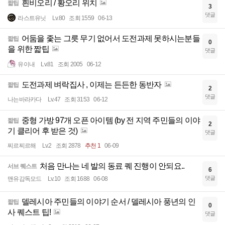
흰비오리 / 황오리 위치
짧팁
3
댓글
라스트유닛
Lv.80
조회 1559
06-13
어둠을 좇는 그릇 무기 없어서 도전과제 못하시는분들
짧팁
0
을 위한 짧팁
댓글
유이내
Lv.81
조회 2005
06-12
도전과제 벼락집사 , 이제는 든든한 동반자
짧팁
2
댓글
나는바라카다
Lv.47
조회 3153
06-12
중형 가방 97개 오픈 아이템 (by 전 지역 주민들의 이야
짧팁
2
기 클리어 후 받은 것)
댓글
찌르찌르해
Lv.2
조회 2878
추천 1
06-09
처음 만나는 네 발의 동료 퀘 진행이 안되요..
서브 퀘스트
6
댓글
맨유감독모드
Lv.10
조회 1688
06-08
델레시아 주민들의 이야기 순서 / 델레시아 풍년의 인
짧팁
0
사 퀘스트 팁!
댓글