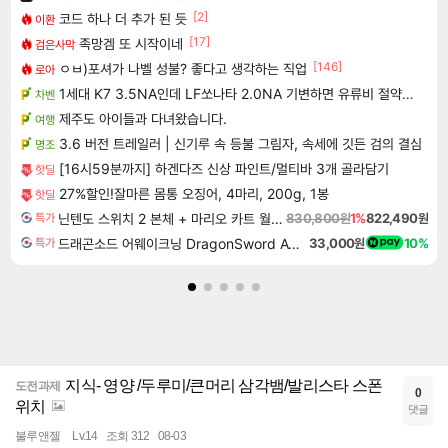
[2]
코드 하나 더 추가 된 듯
이환
[17]
족망겜 또 시작이네
검은사막
[146]
ㅇㅂ)포셔가 나벨 성불? 좋다고 생각하는 직업
로아
1세대 K7 3.5NA인데 LF쏘나타 2.0NA 기변하면 유류비 절약이 얼마나 될까요..?
차벤
제주도 아이들과 다녀왔습니다.
여행
3.6 버전 트레일러 | 신기루 속 등불 그림자, 속세에 깃든 검의 결심
명조
[16시59분까지] 하겐다즈 신상 파인트/멀티바 3개 골라담기
핫딜
27%할인!잘마른 몸통 오징어, 4마리, 200g, 1봉
핫딜
닌텐도 스위치 2 본체 + 마리오 카트 월드 + 슈퍼 마리오 파티 잼버리 닌텐도 스위치 2 에디션 + 잼버리 TV 번들
830,800원
1%
822,490원
특가
드래곤소드 어웨이크닝 DragonSword Awakening
33,000원
10%
특가
지식- 영양 /두루미/큰머리 삼각뱀/발리스타 스폰
도전과제
0
위치
댓글
불루앤젤
Lv.14
조회 312
08-03