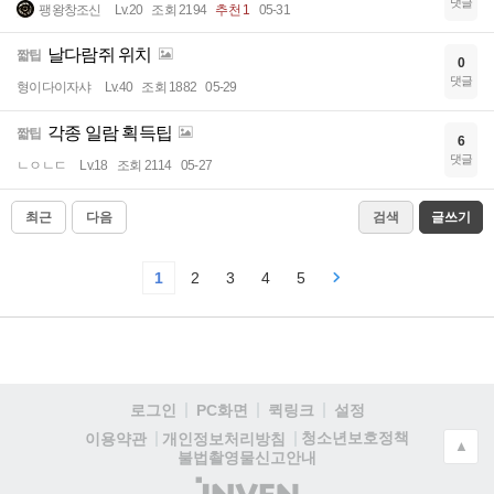
댓글
팽왕창조신
Lv.20
조회 2194
추천 1
05-31
날다람쥐 위치
짧팁
0
댓글
형이다이자샤
Lv.40
조회 1882
05-29
각종 일람 획득팁
짧팁
6
댓글
ㄴㅇㄴㄷ
Lv.18
조회 2114
05-27
최근
다음
검색
글쓰기
1
2
3
4
5
로그인
PC화면
퀵링크
설정
청소년보호정책
이용약관
개인정보처리방침
▲
불법촬영물신고안내
(주)