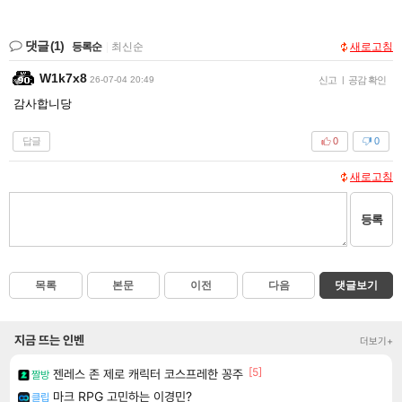
댓글
(1)
등록순
|
최신순
새로고침
W1k7x8
26-07-04 20:49
신고
|
공감 확인
감사합니당
답글
0
0
새로고침
등록
목록
본문
이전
다음
댓글보기
지금 뜨는 인벤
더보기+
[5]
젠레스 존 제로 캐릭터 코스프레한 꽁주
짤방
마크 RPG 고민하는 이경민?
클립