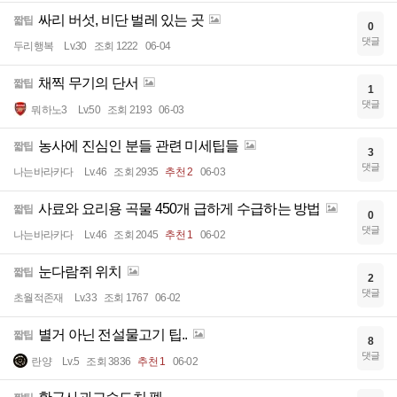
싸리 버섯, 비단 벌레 있는 곳
짧팁
0
댓글
두리행복
Lv.30
조회 1222
06-04
채찍 무기의 단서
짧팁
1
댓글
뭐하노3
Lv.50
조회 2193
06-03
농사에 진심인 분들 관련 미세팁들
짧팁
3
댓글
나는바라카다
Lv.46
조회 2935
추천 2
06-03
사료와 요리용 곡물 450개 급하게 수급하는 방법
짧팁
0
댓글
나는바라카다
Lv.46
조회 2045
추천 1
06-02
눈다람쥐 위치
짧팁
2
댓글
초월적존재
Lv.33
조회 1767
06-02
별거 아닌 전설물고기 팁..
짧팁
8
댓글
란양
Lv.5
조회 3836
추천 1
06-02