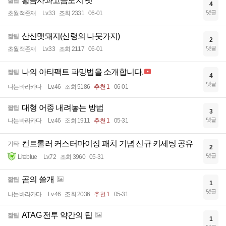
황금사과고슴도치 펫
짧팁
4
댓글
초월적존재
Lv.33
조회 2331
06-01
산신맷돼지(신령의 나뭇가지)
짧팁
2
댓글
초월적존재
Lv.33
조회 2117
06-01
나의 아티팩트 파밍법을 소개합니다.
짧팁
4
댓글
나는바라카다
Lv.46
조회 5186
추천 1
06-01
대형 어종 내려놓는 방법
짧팁
3
댓글
나는바라카다
Lv.46
조회 1911
추천 1
05-31
컨트롤러 커스터마이징 패치 기념 신규 키세팅 공유
기타
2
댓글
Liteblue
Lv.72
조회 3960
05-31
곰의 쓸개
짧팁
1
댓글
나는바라카다
Lv.46
조회 2036
추천 1
05-31
ATAG 전투 약간의 팁
짧팁
1