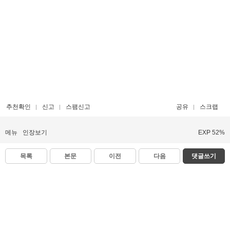
추천확인
신고
스팸신고
공유
스크랩
메뉴
인장보기
EXP 52%
목록
본문
이전
다음
댓글쓰기