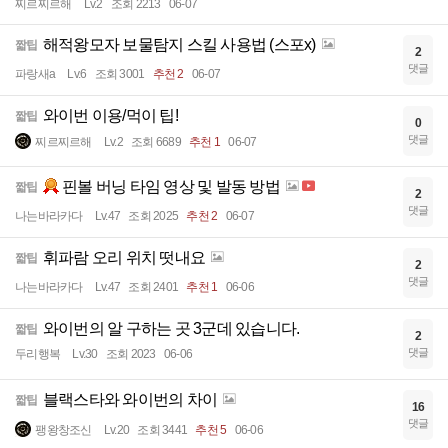
찌르찌르해
Lv.2
조회 2213
06-07
해적왕모자 보물탐지 스킬 사용법 (스포x)
짧팁
2
댓글
파랑새a
Lv.6
조회 3001
추천 2
06-07
와이번 이용/먹이 팁!
짧팁
0
댓글
찌르찌르해
Lv.2
조회 6689
추천 1
06-07
핀볼 버닝 타임 영상 및 발동 방법
짧팁
2
댓글
나는바라카다
Lv.47
조회 2025
추천 2
06-07
휘파람 오리 위치 떳내요
짧팁
2
댓글
나는바라카다
Lv.47
조회 2401
추천 1
06-06
와이번의 알 구하는 곳 3군데 있습니다.
짧팁
2
댓글
두리행복
Lv.30
조회 2023
06-06
블랙스타와 와이번의 차이
짧팁
16
댓글
팽왕창조신
Lv.20
조회 3441
추천 5
06-06