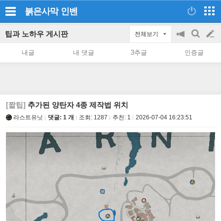
붉은사막
인벤
팁과 노하우 게시판
전체보기
공
검
글
지
색
내글
내 댓글
3추글
인증글
on/off
쓰
기
[짧팁]
추가된 양탄자 4종 제작법 위치
라스트유닛
댓글: 1 개
조회:
1287
추천:
1
2026-07-04 16:23:51