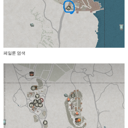
페일룬 염색