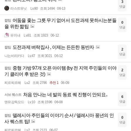
3
댓글
라스트유닛
Lv.80
조회 1484
06-13
어둠을 좇는 그릇 무기 없어서 도전과제 못하시는분들
짧팁
0
을 위한 짧팁
댓글
유이내
Lv.81
조회 1923
06-12
도전과제 벼락집사 , 이제는 든든한 동반자
짧팁
2
댓글
나는바라카다
Lv.47
조회 3021
06-12
중형 가방 97개 오픈 아이템 (by 전 지역 주민들의 이야
짧팁
2
기 클리어 후 받은 것)
댓글
찌르찌르해
Lv.2
조회 2796
추천 1
06-09
처음 만나는 네 발의 동료 퀘 진행이 안되요..
서브 퀘스트
6
댓글
맨유감독모드
Lv.10
조회 1596
06-08
델레시아 주민들의 이야기 순서 / 델레시아 풍년의 인
짧팁
0
사 퀘스트 팁!
댓글
찌르찌르해
Lv.2
조회 2123
06-07