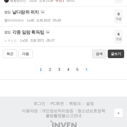
팽왕창조신
Lv.20
조회 2139
추천 1
05-31
날다람쥐 위치
짧팁
0
댓글
형이다이자샤
Lv.40
조회 1822
05-29
각종 일람 획득팁
짧팁
6
댓글
ㄴㅇㄴㄷ
Lv.18
조회 2071
05-27
최근
다음
검색
글쓰기
1
2
3
4
5
로그인
PC화면
퀵링크
설정
청소년보호정책
이용약관
개인정보처리방침
▲
불법촬영물신고안내
(주)