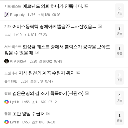
에르난드 의뢰 하나가 안뜹니다.
서브 퀘스트
0
댓글
Rhapsody
Lv.76
조회 188
08-03
어비스동력핵 땅에어케뽑음??ㅡ사진있음ㅡ
기타
3
댓글
묘찌
Lv.10
조회 691
07-23
현상금 퀘스트 중에서 블릭스가 공략을 보아도
서브 퀘스트
1
찾을 수 없을 때
댓글
팽왕창조신
Lv.20
조회 662
07-19
지식 원천의 계곡 수원지 위치
도전과제
0
댓글
불루앤젤
Lv.14
조회 578
07-17
검은운명의 검 조기 획득하기(+4원소)
짧팁
4
댓글
Lynlith
Lv.56
조회 1670
07-12
초반 양털 수급처
짧팁
1
댓글
Lynlith
Lv.56
조회 840
07-10