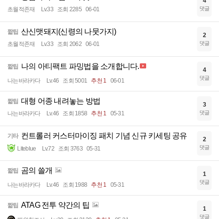
4
댓글
초월적존재
Lv.33
조회 2285
06-01
산신맷돼지(신령의 나뭇가지)
짧팁
2
댓글
초월적존재
Lv.33
조회 2062
06-01
나의 아티팩트 파밍법을 소개합니다.
짧팁
4
댓글
나는바라카다
Lv.46
조회 5001
추천 1
06-01
대형 어종 내려놓는 방법
짧팁
3
댓글
나는바라카다
Lv.46
조회 1858
추천 1
05-31
컨트롤러 커스터마이징 패치 기념 신규 키세팅 공유
기타
2
댓글
Liteblue
Lv.72
조회 3763
05-31
곰의 쓸개
짧팁
1
댓글
나는바라카다
Lv.46
조회 1988
추천 1
05-31
ATAG 전투 약간의 팁
짧팁
1
댓글