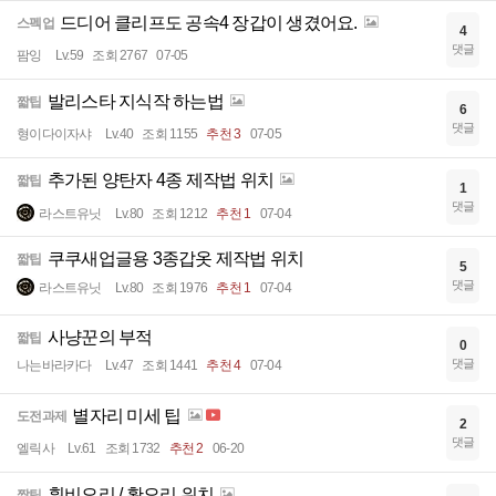
드디어 클리프도 공속4 장갑이 생겼어요.
스펙업
4
댓글
팜잉
Lv.59
조회 2767
07-05
발리스타 지식작 하는법
짧팁
6
댓글
형이다이자샤
Lv.40
조회 1155
추천 3
07-05
추가된 양탄자 4종 제작법 위치
짧팁
1
댓글
라스트유닛
Lv.80
조회 1212
추천 1
07-04
쿠쿠새업글용 3종갑옷 제작법 위치
짧팁
5
댓글
라스트유닛
Lv.80
조회 1976
추천 1
07-04
사냥꾼의 부적
짧팁
0
댓글
나는바라카다
Lv.47
조회 1441
추천 4
07-04
별자리 미세 팁
도전과제
2
댓글
엘릭사
Lv.61
조회 1732
추천 2
06-20
흰비오리 / 황오리 위치
짧팁