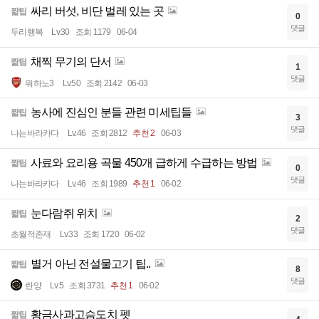
싸리 버섯, 비단 벌레 있는 곳
짧팁
0
댓글
두리행복
Lv.30
조회 1179
06-04
채찍 무기의 단서
짧팁
1
댓글
뭐하노3
Lv.50
조회 2142
06-03
농사에 진심인 분들 관련 미세팁들
짧팁
3
댓글
나는바라카다
Lv.46
조회 2812
추천 2
06-03
사료와 요리용 곡물 450개 급하게 수급하는 방법
짧팁
0
댓글
나는바라카다
Lv.46
조회 1989
추천 1
06-02
눈다람쥐 위치
짧팁
2
댓글
초월적존재
Lv.33
조회 1720
06-02
별거 아닌 전설물고기 팁..
짧팁
8
댓글
란양
Lv.5
조회 3731
추천 1
06-02
황금사과고슴도치 펫
짧팁