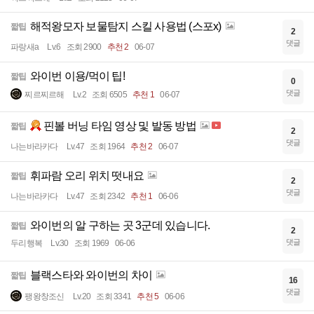
해적왕모자 보물탐지 스킬 사용법 (스포x)
짧팁
2
댓글
파랑새a
Lv.6
조회 2900
추천 2
06-07
와이번 이용/먹이 팁!
짧팁
0
댓글
찌르찌르해
Lv.2
조회 6505
추천 1
06-07
핀볼 버닝 타임 영상 및 발동 방법
짧팁
2
댓글
나는바라카다
Lv.47
조회 1964
추천 2
06-07
휘파람 오리 위치 떳내요
짧팁
2
댓글
나는바라카다
Lv.47
조회 2342
추천 1
06-06
와이번의 알 구하는 곳 3군데 있습니다.
짧팁
2
댓글
두리행복
Lv.30
조회 1969
06-06
블랙스타와 와이번의 차이
짧팁
16
댓글
팽왕창조신
Lv.20
조회 3341
추천 5
06-06