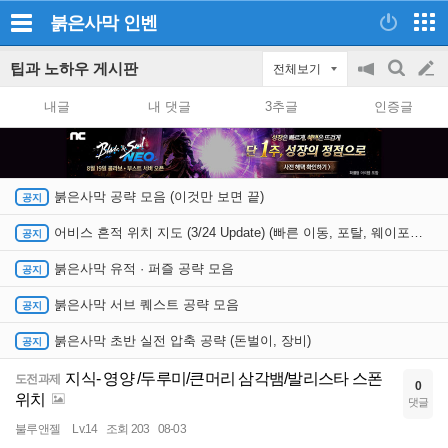
붉은사막
인벤
팁과 노하우 게시판
전체보기
공
검
글
지
색
내글
내 댓글
3추글
인증글
on/off
쓰
기
붉은사막 공략 모음 (이것만 보면 끝)
어비스 흔적 위치 지도 (3/24 Update) (빠른 이동, 포탈, 웨이포인트)
붉은사막 유적 · 퍼즐 공략 모음
붉은사막 서브 퀘스트 공략 모음
붉은사막 초반 실전 압축 공략 (돈벌이, 장비)
지식- 영양 /두루미/큰머리 삼각뱀/발리스타 스폰
도전과제
0
위치
댓글
불루앤젤
Lv.14
조회 203
08-03