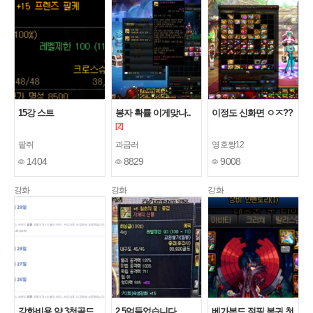
15강 스트
봉자 확률 이게맞나..
이정도 신화면 ㅇㅈ??
[2]
팥쥐
과금러
영호짱12
1404
8829
9008
강화
강화
강화
강화비용 약 3천골드
2.5억들었습니다.
베가본드 점핑 복귀 첫