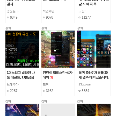
결과
날 자 에픽 득
망전몰라
백년제왕
크림이
6849
9078
11277
강화
강화
강화
1퍼노리고 발라댄 나
던린이 탈리스만 상자
복귀 축하? 재봉틀 30
도 레전드; 13천공잼
대박
개 결과 대박났습니다.
[2]
브래주아
또귀
135power
2287
3162
3854
강화
강화
강화