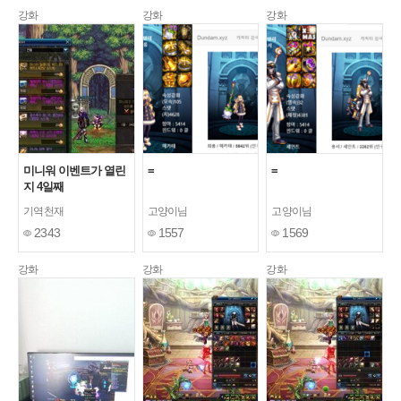
강화
강화
강화
미니워 이벤트가 열린
=
=
지 4일째
기역천재
고양이님
고양이님
2343
1557
1569
강화
강화
강화