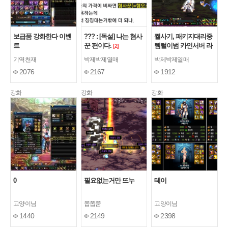
보급품 강화한다 이벤
??? : [독설] 나는 혐사
쩔사기, 패키지대리중
트
꾼 편이다.
템털이범 카인서버 라
[2]
핌아조씨
기역천재
박제박제열매
박제박제열매
2076
2167
1912
강화
강화
강화
0
필요없는거만 뜨누
테이
고양이님
쫍쫍쭘
고양이님
1440
2149
2398