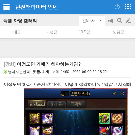
던전앤파이터
인벤
득템 자랑 갤러리
전체보기
공
검
글
지
색
내글
내 댓글
10추글
인증글
on/off
쓰
기
[강화]
이정도면 키메라 해야하는거임?
별이지는언덕
댓글: 1 개
조회:
1460
2025-06-09 21:18:22
이정도면 하라고 준거 같긴한데 어떻게 생각하나요? 맘잡고 시작해