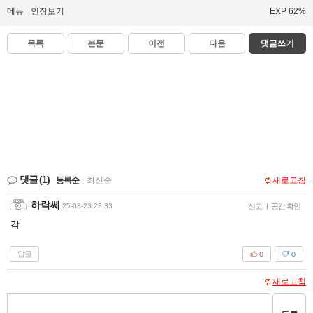
메뉴
인장보기
EXP 62%
목록
본문
이전
다음
댓글쓰기
댓글
(1)
등록순
|
최신순
새로고침
하락쎄
25-08-23 23:33
신고
|
공감 확인
각
답글
0
0
새로고침