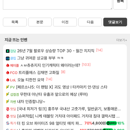
등록
목록
본문
이전
다음
댓글보기
지금 뜨는 인벤
더보기+
[14]
26년 7월 팔로우 상승량 TOP 30 - 월간 치지직
잡담
그냥 귀여운 상교용 부부 ㅋㅋ
클립
[103]
ㅅㅂ츄츄지지 인기캐릭터 왜이러는데?
메이플
[8]
트리플에스 김채연 고화질
FCO
[14]
오늘 티한전 요약
LoL
[페르소나5: 더 팬텀 X] 괴도 영상 l 타카마키 안·댄싱 스타
PV
무한대 아난타 유출과 앞으로의 예상 (루머)
섭컬겜
내차 인증합니당~
차벤
[국내 최저가 링크] 홍주부 국내산 고춧가루, 일반굵기, 보통매운맛, 1kg, 1개
핫딜
[슈퍼적립[ 니케 태블릿 거치대 아이패드 거치대 침대 갤럭시탭 패드 The Comfy
핫딜
더 킹 오브 파이터즈 98 얼티밋 매치 파이널 에디션 THE KING OF FIGHTERS 98 ULTIMATE MATCH FINAL EDITION
70%
4,800원
10%
특가