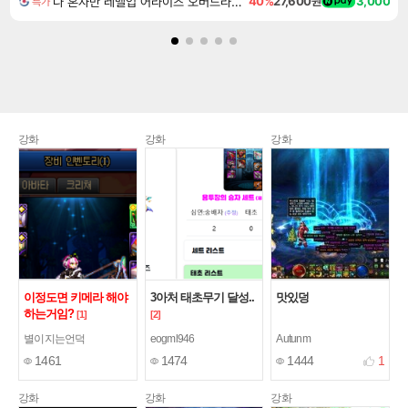
나 혼자만 레벨업 어라이즈 오버드라이브 Solo Leveling Arise
40%
27,600원
3,000
특가
강화
강화
강화
이정도면 키메라 해야
3아처 태초무기 달성..
맛있덩
하는거임?
[1]
[2]
별이지는언덕
eogml946
Autunm
1461
1474
1444
1
강화
강화
강화