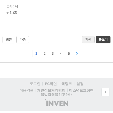
고양이님
1105
최근
다음
검색
글쓰기
1
2
3
4
5
로그인
PC화면
퀵링크
설정
청소년보호정책
이용약관
개인정보처리방침
▲
불법촬영물신고안내
(주)
인
벤