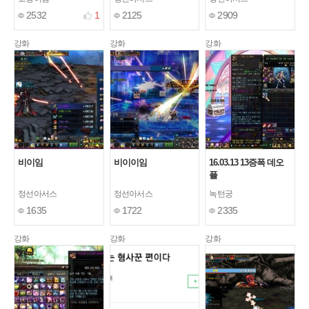
2532
1
2125
2909
강화
강화
강화
비이임
비이이임
16.03.13 13증폭 데오
플
정선아서스
정선아서스
녹턴궁
1635
1722
2335
강화
강화
강화