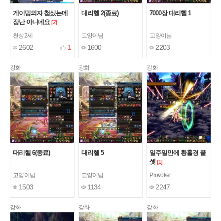
게이밍의자 첨샀는데
대리헬 2(종료)
7000장 대리헬 1
장난 아니네요
[2]
천상2세
고양이님
고양이님
2602
1
1600
2203
강화
강화
강화
대리헬 6(종료)
대리헬 5
일주일만에 황홀경 풀
셋
[1]
고양이님
고양이님
Provoker
1503
1134
2247
강화
강화
강화