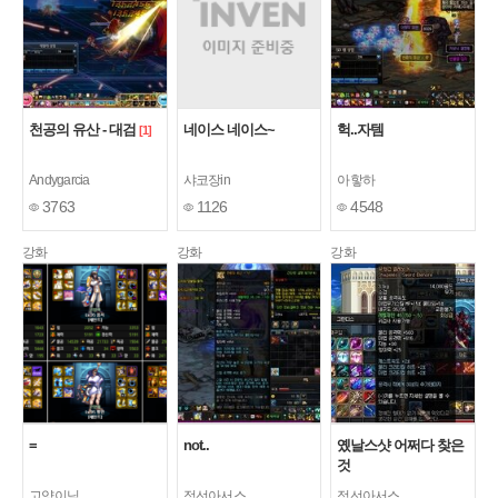
천공의 유산 - 대검
네이스 네이스~
헉..자템
[1]
Andygarcia
샤코장in
아핳하
3763
1126
4548
강화
강화
강화
=
not..
옜날스샷 어쩌다 찾은
것
고양이님
정선아서스
정선아서스