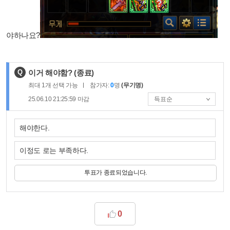
야하나요?
제
Q
이거 해야함?
(종료)
목
최대
1
개 선택 가능
참가자:
0
명
(무기명)
:
25.06.10 21:25:59
마감
해야한다.
이정도 로는 부족하다.
투표가 종료되었습니다.
0