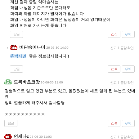
계산 결과 종말 악마술사는
화염 내성몹 기준으로만 본다해도
화깎과 화염 데미지가 별차이가 없습니다
화염 내성몹이 아니면 화깎은 딜상승이 거의 없기때문에
화염 피해로 가시는게 좋습니다
답글
1
0
비단숭어나미
26-06-30 14:00
신고
|
공감 확인
@박사넨
좋은 정보감사합니다:)
답글
0
0
드록바쵸코맛
26-06-30 11:00
신고
|
공감 확인
경험적으로 알고 있던 부분도 있고, 몰랐었는데 새로 알게 된 부분도 있네
요.
정리 깔끔하게 해주셔서 감사함당
ㅊㅊㅊㅊㅊㅊㅊㅊㅊㅊ
답글
0
0
언제나z
26-06-30 11:03
신고
|
공감 확인