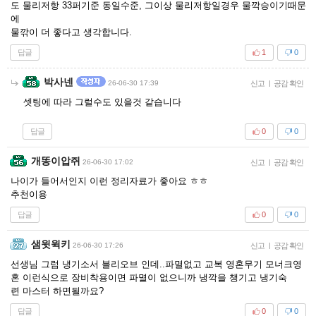
도 물리저항 33퍼기준 동일수준, 그이상 물리저항일경우 물깍승이기때문
에
물깎이 더 좋다고 생각합니다.
답글
1
0
박사넨
26-06-30 17:39
신고
|
공감 확인
셋팅에 따라 그럴수도 있을것 같습니다
답글
0
0
개똥이압쥐
26-06-30 17:02
신고
|
공감 확인
나이가 들어서인지 이런 정리자료가 좋아요 ㅎㅎ
추천이용
답글
0
0
샘윗윅키
26-06-30 17:26
신고
|
공감 확인
선생님 그럼 냉기소서 블리오브 인데..파멸없고 교복 영혼무기 모너크영
혼 이런식으로 장비착용이면 파멸이 없으니까 냉깍을 챙기고 냉기숙
련 마스터 하면될까요?
답글
0
0