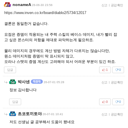
nonameA
26-06-30 23:56
신고
|
공감 확인
https://www.inven.co.kr/board/diablo2/5734/12017
결론은 동일한거 같습니다.
요점은 증뎀이 적용되는 내 주력 스킬의 베이스 데미지, 내가 빨리 잡
고 싶은 몬스터의 저항을 제대로 파악하는게 필요하죠.
물리 데미지의 경우에도 계산 방법 자체가 다르지는 않습니다만,
원소 데미지처럼 증뎀이 딱 표시되지 않고,
오라나 스탯의 증뎀 계산도 고려해야 되서 어려운 부분이 있긴 하죠.
답글
1
0
박사넨
26-07-01 05:28
신고
|
공감 확인
정보 감사합니다
답글
0
0
초코토끼토야
26-07-01 10:41
신고
|
공감 확인
저도 선생님 글 공부해서 도움이 됐네요