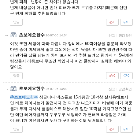
번개 피해 , 번깎이 큰 차이가 없습니다
번개 내성몹이 아니면 번개 피해가 크게 우위를 가지기때문에 신탄
은 번개 피해를 추천드렸습니다
답글
0
0
초보에요한수
26-07-06 14:04
신고
|
공감 확인
이것 또한 세팅에 따라 다릅니다 장비에서 60깍이상을 충분히 확보했
다면 증이 미세하게 좋고 그외에는 깍이 낫습니다 또한 방인원수에 따
라 면역몹 잡몹 남는거 차이 보시면 깍 추천 드려요 한가지 더 5단계전
령잡을시 라증보다 무조건 깍입니다 이건 풀방까지 실체험 해봐야 와
닿아요
답글
0
0
초보에요한수
26-07-06 14:09
신고
|
공감 확인
@초보에요한수
싱글이나 맥스롤로 15라증참 10깍참 실사용해보시
면 바로 차이나는거 알겁니다 전 파괴참 나오자마자 비쌀때 머가 더좋
을까 두개 다사서 풀방테스트 해봤네요 일단 10깍참 가지고있으면 신
탄 에탄 레어자벨까지 두루두루 세팅하기가 편해요 라증참은 가격
이 싸니까 여유되시면 두개다 구비하는것도 낫배드입니다
답글
0
0