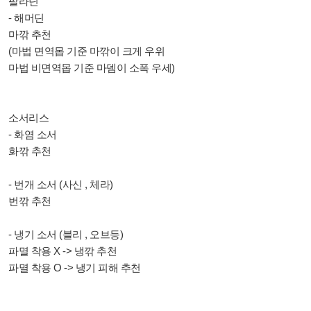
팔라딘
- 해머딘
마깎 추천
(마법 면역몹 기준 마깎이 크게 우위
마법 비면역몹 기준 마뎀이 소폭 우세)
소서리스
- 화염 소서
화깎 추천
- 번개 소서 (사신 , 체라)
번깎 추천
- 냉기 소서 (블리 , 오브등)
파멸 착용 X -> 냉깎 추천
파멸 착용 O -> 냉기 피해 추천