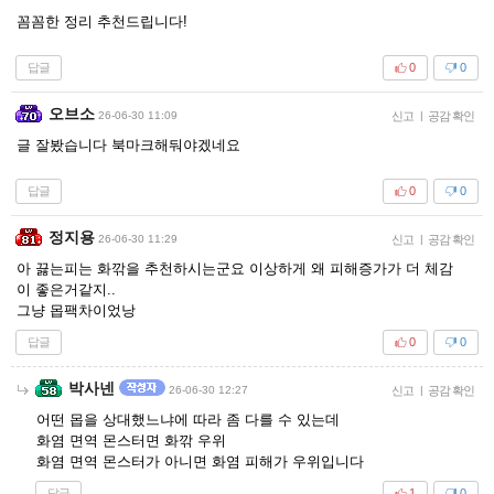
꼼꼼한 정리 추천드립니다!
답글
0
0
오브소
26-06-30 11:09
신고
|
공감 확인
글 잘봤습니다 북마크해둬야겠네요
답글
0
0
정지용
26-06-30 11:29
신고
|
공감 확인
아 끓는피는 화깎을 추천하시는군요 이상하게 왜 피해증가가 더 체감
이 좋은거같지..
그냥 몹팩차이었낭
답글
0
0
박사넨
26-06-30 12:27
신고
|
공감 확인
어떤 몹을 상대했느냐에 따라 좀 다를 수 있는데
화염 면역 몬스터면 화깎 우위
화염 면역 몬스터가 아니면 화염 피해가 우위입니다
답글
1
0