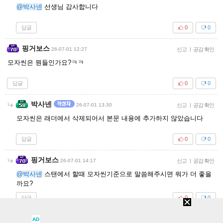
@박사넨
선생님 감사합니다
답글
0
0
핑거보스
26-07-01 12:27
신고
|
공감 확인
모자씬은 뭔들인가요?ㅋㅋ
답글
0
0
박사넨
26-07-01 13:30
신고
|
공감 확인
모자씬은 래더에서 삭제되어서 본문 내용에 추가하지 않았습니다
답글
0
0
핑거보스
26-07-01 14:17
신고
|
공감 확인
@박사넨
스탠에서 할때 모자씬기준으로 말씀해주시면 뭐가 더 좋을
까요?
답글
0
0
박사넨
AD
26-07-01 15:25
신고
|
공감 확인