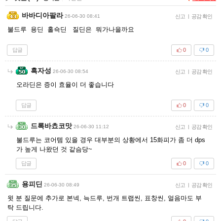
바바디아팔라
26-06-30 08:41
신고
|
공감 확인
불드루 용딘 홀쇽딘 질딘은 뭐가나을까요
답글
0
0
흑자성
26-06-30 08:54
신고
|
공감 확인
오라딘은 증이 효율이 더 좋습니다
답글
0
0
드록바쵸코맛
26-06-30 11:12
신고
|
공감 확인
불드루는 코어템 있을 경우 대부분의 상황에서 15화피가 좀 더 dps
가 높게 나왔던 것 같슴당~
답글
0
0
용피딘
26-06-30 08:49
신고
|
공감 확인
윗 분 질문에 추가로 본넥, 늑드루, 번개 트랩씬, 표창씬, 얼음마도 부
탁 드립니다.