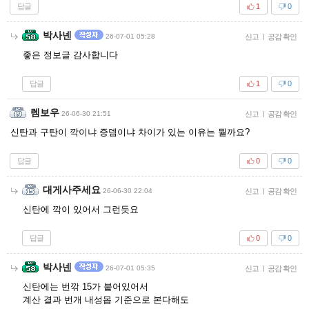
답글
1
0
박사넨
26-07-01 05:28
신고
|
공감 확인
좋은 정보글 감사합니다
답글
1
0
렘보우
26-06-30 21:51
신고
|
공감 확인
신탄과 구탄이 깍이냐 증뎀이냐 차이가 있는 이유는 뭘까요?
답글
0
0
대게사주세요
26-06-30 22:04
신고
|
공감 확인
신탄에 깍이 있어서 그런듯요
답글
0
0
박사넨
26-07-01 05:35
신고
|
공감 확인
신탄에는 번깎 15가 붙어있어서
계산 결과 번개 내성몹 기준으로 본다해도