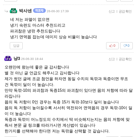
박사넨
26-06-30 17:39
신고
|
공감 확인
네 저는 파멸이 없으면
냉기 숙련도 마스터 추천드리고
파괴참은 냉깎 추천드립니다
냉기 면역몹 잡는데 데미지 상승 비율이 높습니다
답글
0
0
냥3
26-06-30 18:44
신고
|
공감 확인
오랜만에 왔는데 좋은 글 감사합니다
별 것 아닌 글 언급도 해주시고 감사합니다
제가 썼던 글에 조금 첨언을 하자면 동일 수치의 독깎과 독증이면 무조
건 독깎이 딜이 더 높습니다.
만약 독깎-10의 파괴참과 독증15의 파괴참이 있다면 몹의 저항에 따라 달
라집니다
몹의 독 저항이 0인 경우는 독증 15가 독깎-10보다 딜이 높습니다
몹의 독 저항이 높아질수록 서서히 역전되어 면역몹의 경우 독깎-10이 딜
이 더 높습니다
독증과 독깎이 어느정도의 수치에서 딱 비슷해지는지는 몹의 저항에 맞
춰서 본문 글 링크를 따라가시면 계산법이 있습니다
한가지를 선택해야 한다면 저는 독깎을 선택할 것 같습니다.