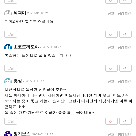
0
0
늬긔미
26-07-01 10:21
신고
|
공감 확인
디아2 하면 할수록 어렵네요
답글
0
0
초코토끼토야
26-07-01 10:44
신고
|
공감 확인
복습하는 느낌으로 잘 읽었습니다 ㅎㅎ
답글
0
0
홋성
26-07-01 11:24
신고
|
공감 확인
보편적으로 깔끔한 정리글에 추천~
사실 하나하나 따지면서 사냥하면 어느사냥터에선 깍이 좋고, 어느 사냥
터에서는 증이 좋고 하는게 있지만.. 그런거 따지면서 사냥하기엔 너무 피
곤하죠 호호..
깍,증에 대한 계산으로 이해가 쏙쏙 되는 글이네요~
답글
0
0
핑거보스
26-07-01 12:22
신고
|
공감 확인