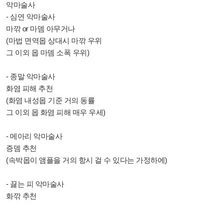
악마술사
- 심연 악마술사
마깎 or 마뎀 아무거나
(마법 면역몹 상대시 마깎 우위
그 이외 몹 마뎀 소폭 우위
)
- 종말 악마술사
화염 피해 추천
(화염 내성몹 기준 거의 동률
그 이외 몹 화염 피해 매우 우세)
- 메아리 악마술사
증뎀 추천
(속박몹이 앰플을 거의 항시 걸 수 있다는 가정하에)
- 끓는 피 악마술사
화깎 추천