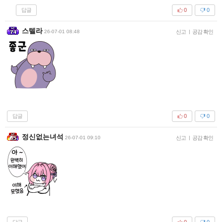
답글
0
0
스텔라
26-07-01 08:48
신고
|
공감 확인
답글
0
0
정신없는녀석
26-07-01 09:10
신고
|
공감 확인
답글