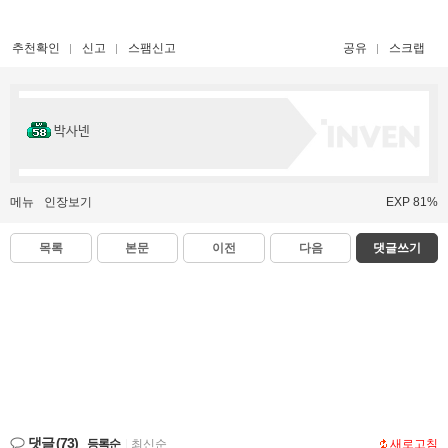
추천확인
신고
스팸신고
공유
스크랩
박사넨
메뉴
인장보기
EXP 81%
목록
본문
이전
다음
댓글쓰기
댓글
(73)
등록순
|
최신순
새로고침