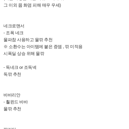
그 이외 몹 화염 피해 매우 우세)
네크로맨서
- 조폭 네크
물파참 사용하고 물깎 추천
※ 소환수는 아이템에 붙은 증뎀 , 깎 미적용
시폭딜 상승 위해 물깎
- 독네크 or 조독넥
독깎 추천
바바리안
- 훨윈드 바바
물깎 추천