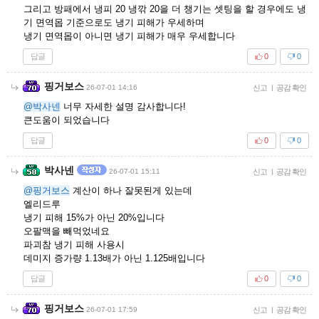
그리고 방패에서 냉피 20 냉깎 20을 더 챙기는 셋팅을 할 경우에도 냉
기 면역몹 기준으로도 냉기 피해가 우세하며
냉기 면역몹이 아니면 냉기 피해가 매우 우세합니다
답글
0
0
핑거보스
26-07-01 14:16
신고
|
공감 확인
@박사넨
너무 자세한 설명 감사합니다!
큰도움이 되었습니다
답글
0
0
박사넨
26-07-01 15:11
신고
|
공감 확인
@핑거보스
계산이 하나 잘못된게 있는데
엘리드루
냉기 피해 15%가 아닌 20%입니다
오팔맥을 빼먹었네요
파괴참 냉기 피해 사용시
데미지 증가량 1.13배가 아닌 1.125배입니다
답글
0
0
핑거보스
26-07-01 17:59
신고
|
공감 확인