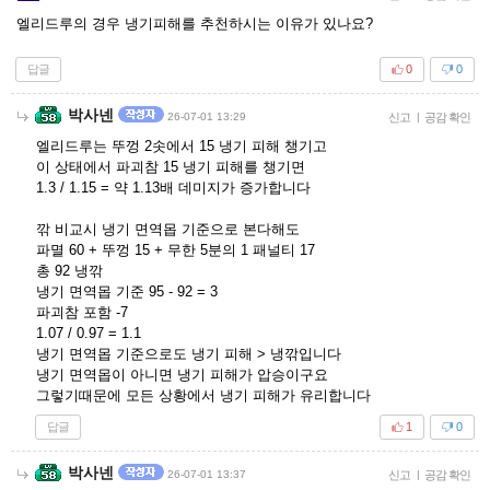
엘리드루의 경우 냉기피해를 추천하시는 이유가 있나요?
답글
0
0
박사넨
26-07-01 13:29
신고
|
공감 확인
엘리드루는 뚜껑 2솟에서 15 냉기 피해 챙기고
이 상태에서 파괴참 15 냉기 피해를 챙기면
1.3 / 1.15 = 약 1.13배 데미지가 증가합니다
깎 비교시 냉기 면역몹 기준으로 본다해도
파멸 60 + 뚜껑 15 + 무한 5분의 1 패널티 17
총 92 냉깎
냉기 면역몹 기준 95 - 92 = 3
파괴참 포함 -7
1.07 / 0.97 = 1.1
냉기 면역몹 기준으로도 냉기 피해 > 냉깎입니다
냉기 면역몹이 아니면 냉기 피해가 압승이구요
그렇기때문에 모든 상황에서 냉기 피해가 유리합니다
답글
1
0
박사넨
26-07-01 13:37
신고
|
공감 확인