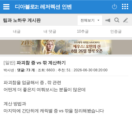
디아블로2: 레저렉션
인벤
팁과 노하우 게시판
전체보기
공
검
글
지
색
내글
내 댓글
10추글
인증글
on/off
쓰
기
[일반]
파괴참 증 vs 깎 계산하기
박사넨
댓글: 73 개
조회:
6603
추천:
51
2026-06-30 08:20:00
파괴참을 업글해서 증 , 깎 관련
어떤게 더 좋은지 여쭤보시는 분들이 많은데
계산 방법과
마지막에
간단하게 캐릭별 증 vs 깎을 정리해봤습니다