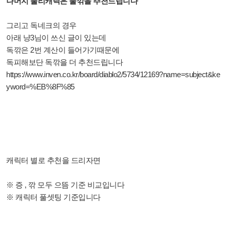
나머지 물리캐릭은 물깎을 추천드립니다
그리고 독네크의 경우
아래 냥3님이 쓰신 글이 있는데
독깎은 2번 계산이 들어가기때문에
독피해보단 독깎을 더 추천드립니다
https://www.inven.co.kr/board/diablo2/5734/12169?name=subject&ke
yword=%EB%8F%85
캐릭터 별로 추천을 드리자면
※ 증 , 깎 모두 으뜸 기준 비교입니다
※ 캐릭터 풀셋팅 기준입니다