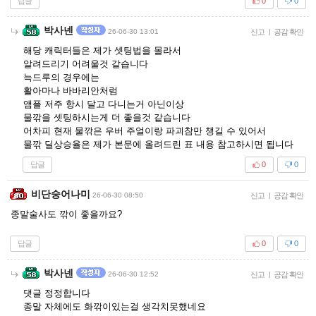
답글
0
0
박사넨
26-06-30 13:01
신고
|
공감 확인
해당 캐릭터들은 제가 셋팅법을 몰라서
알려드리기 어려울것 같습니다
늑드루의 경우에는
활아마나 바바리안처럼
앰플 저주 항시 달고 다니는거 아닌이상
물깎을 셋팅하시는게 더 좋을것 같습니다
어차피 현재 물깎은 우버 주얼이랑 파괴참만 챙길 수 있어서
물깎 딜상승율은 제가 본문에 올려드린 표 내용 참고하시면 됩니다
답글
0
0
비단숭어나미
26-06-30 08:50
신고
|
공감 확인
종말술사도 깎이 좋을까요?
답글
0
0
박사넨
26-06-30 12:52
신고
|
공감 확인
댓글 정정합니다
종말 자체에도 화깎이있는걸 생각치못했네요