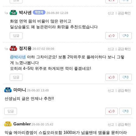
박사넨
26-06-30 12:28
신고
|
공감 확인
화염 면역 몹의 비율이 많은 편이고
딜상승율도 꽤 높은편이라 화깎을 추천드렸습니다
답글
0
0
정지용
26-07-02 09:06
신고
|
공감 확인
@박사넨
아하 그차이군요! 보통 2막위주로 플레이하다 보니 그렇
게 느꼈나봅니다
오히려 4~5막 위주로 하게되면 깍이 좋겠네요!
답글
0
0
마마니
26-06-30 13:48
신고
|
공감 확인
선생님의 글은 언제나 추천!!
답글
0
0
Gambler
26-06-30 15:42
신고
|
공감 확인
악술 메아리증뎀이 스킬오라포함 1600퍼가 넘을텐데 앰플을 묻히더라