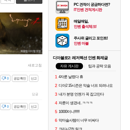
PC 견적이 궁금하다면?
IT인벤 견적게시판
매일매일,
인벤 출석체크!
주사위 굴리고 포인트!
인벤 마블
디아블로2: 레저렉션 인벤 화제글
새로고침
자유 게시판
팁과 공략 모음
1
4자룬 날렸다 휴
감
0
공감 확인
신고
2
디아2 15시즌은 악술 너프 되려나요
3
내가 분명 언젠가 꼭 잡고만다
답글
4
자룬이 생겼네..ㅋㅋㅋ
감
0
공감 확인
신고
5
10000이니!!!!!!
6
악마술사템이 너무 비싸다
7
크리시2천 링크