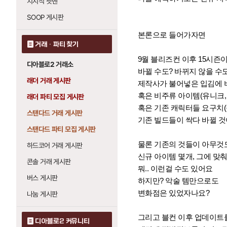
치지직 팟벤
SOOP 게시판
본론으로 들어가자면
거래 · 파티 찾기
9월 블리즈컨 이후 15시즌
디아블로2 거래소
바뀔 수도? 바뀌지 않을 수도
래더 거래 게시판
제작사가 불어넣은 입김에 
혹은 비주류 아이템(유니크,
래더 파티 모집 게시판
혹은 기존 캐릭터들 요구치(
스탠다드 거래 게시판
기존 빌드들이 싹다 바뀔 것
스탠다드 파티 모집 게시판
물론 기존의 것들이 아무것
하드코어 거래 게시판
신규 아이템 몇개, 그에 맞
콘솔 거래 게시판
뭐.. 이런걸 수도 있어요
버스 게시판
하지만? 악술 템만으로도
변화점은 있었자나요?
나눔 게시판
그리고 블컨 이후 업데이트를
디아블로2 커뮤니티