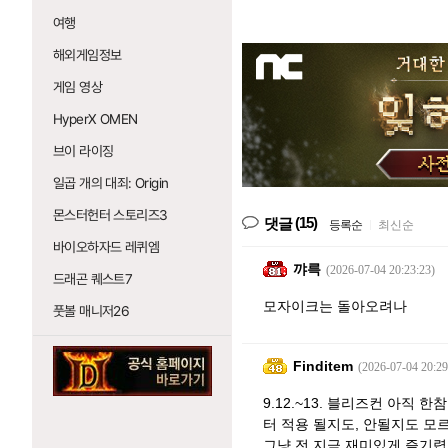
여행
해외게임정보
게임 영상
HyperX OMEN
브이 라이징
일곱 개의 대죄: Origin
몬스터헌터 스토리즈3
(15)
댓글
등록순
|
최신순
바이오하자드 레퀴엠
꺄륵
(2026-07-04 20:23:23)
드래곤 퀘스트7
모자이크는 돌아오려나
풋볼 매니저26
Finditem
(2026-07-04 20:29
9.12.~13. 블리즈컨 아직 
터 적용 될지도, 안될지도 모
그냥 전 지금 재미있게 즐기