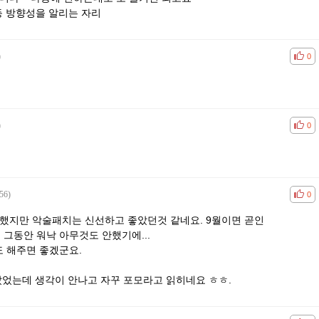
등 방향성을 알리는 자리
)
공감
비공
0
)
공감
비공
0
56)
공감
비공
0
 했지만 악술패치는 신선하고 좋았던것 같네요. 9월이면 곧인
 그동안 워낙 아무것도 안했기에...
 해주면 좋겠군요.
았었는데 생각이 안나고 자꾸 포모라고 읽히네요 ㅎㅎ.