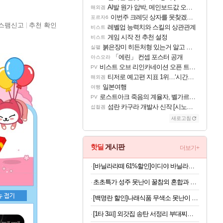
AI발 원가 압박, 메인보드값 오르나
해외겜
이번주 크레딧 상자를 못찾겠어요
포르자6
스팸신고
추천 확인
레벨업 능력치와 스킬의 상관관계
비스트
게임 시작 전 추천 설정
비스트
붉은장미 히든처형 있는거 알고 있었음?
실팰
「에린」 컨셉 포스터 공개
아스오라
비스트 오브 리인카네이션 오픈 트레일러
PV
티저로 예고편 지표 1위…‘시간의 오카리나’
해외겜
일본여행
여행
로스트아크 죽음의 계율자, 벨가르딘 티저
PV
섬란 카구라 개발사 신작 [시노비 넥서스] 연내 출시 예정
섭컬겜
새로고침
핫딜
게시판
더보기+
[바닐라라떼 61%할인]이디야 바닐라라떼, 500ml, 12개
초초특가 성주 못난이 꿀참외 혼합과 외 대과 1+1
[백명란 할인]나래식품 무색소 못난이 백명란젓 파지, 300g, 1개
[1타 3피] 외갓집 송탄 서정리 부대찌개 550, 550g, 3개 + 오뚜기 라면사리, 110g, 1개, 1세트