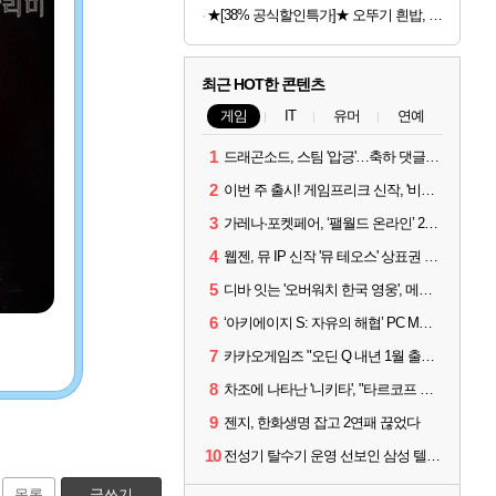
★[38% 공식할인특가]★ 오뚜기 흰밥, 210g, 24개
최근 HOT한 콘텐츠
게임
IT
유머
연예
1
드래곤소드, 스팀 '압긍'…축하 댓글 달고 게임 코드 받자!
2
이번 주 출시! 게임프리크 신작, '비스트 오브 리인카네이션'
3
가레나·포켓페어, ‘팰월드 온라인’ 2026년 출시 예고
4
웹젠, 뮤 IP 신작 '뮤 테오스' 상표권 출원
5
디바 잇는 '오버워치 한국 영웅', 메카 파일럿 디몬 나온다
6
‘아키에이지 S: 자유의 해협’ PC MMORPG로 개발한다
7
카카오게임즈 "오딘 Q 내년 1월 출시, 연기는 없다"
8
차조에 나타난 '니키타', "타르코프 PvE 프레스티지 연내 출시 목표"
9
젠지, 한화생명 잡고 2연패 끊었다
10
전성기 탈수기 운영 선보인 삼성 텔레콤, 3:0 완승
목록
글쓰기