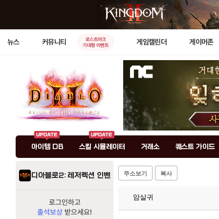
로스트아크
뉴스
커뮤니티
게임캘린더
게이머존
기대평 이벤트
아이템 DB
스킬 시뮬레이터
거래소
퀘스트 가이드
주소보기
복사
디아블로2: 레저렉션 인벤
암살귀
로그인하고
출석보상
받으세요!