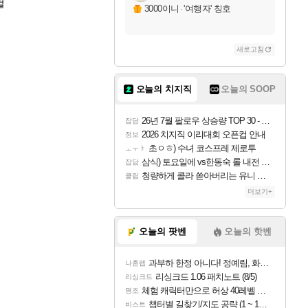
걸
3000이니
·
'여행자' 칭호
새로고침
오늘의 치지직
오늘의 SOOP
26년 7월 팔로우 상승량 TOP 30 - 월간 치지직
잡담
2026 치지직 이리대회 오픈컵 안내
정보
초ㅇㅎ) 수녀 코스프레 제로투
ㅗㅜㅑ
삼식) 토요일에 vs한동숙 롤 내전 예정
잡담
청량하게 콜라 쏟아버리는 유니 ㅋㅋㅋ
클립
더보기+
오늘의 팟벤
오늘의 핫벤
과부하 한정 아니다! 정예림, 화속성 서포터 세대 교체
나혼렙
리싱크드 1.06 패치노트 (8/5)
리싱크드
체험 캐릭터만으로 허상 40레벨 하이와티아 5분 컷!｜에이메스·린네·모니에 명함
명조
챕터별 길찾기/지도 공략 (1 ~ 12장)
비스트