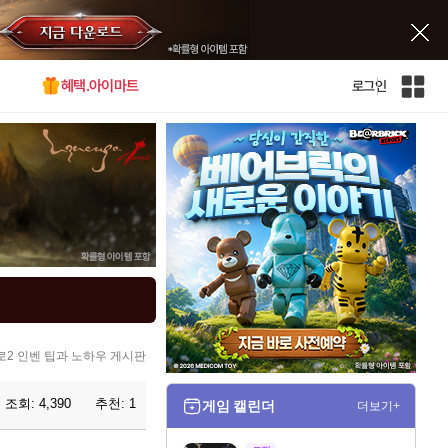
혜택.아이마트
로그인
인
벤
전
체
사
이
트
맵
2 인벤 팁과 노하우 게시판
조회:
4,390
추천:
1
게임 캘린더
더보기+