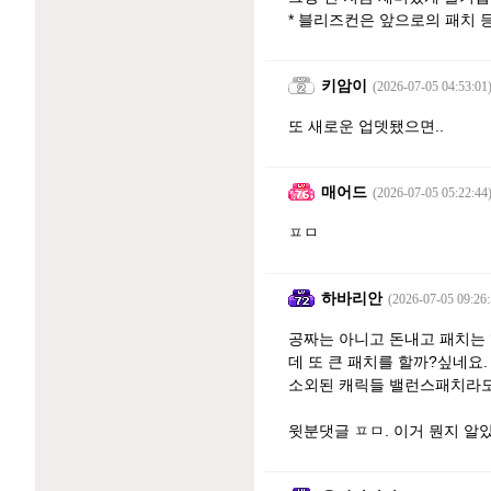
* 블리즈컨은 앞으로의 패치 
키암이
(2026-07-05 04:53:01
또 새로운 업뎃됐으면..
매어드
(2026-07-05 05:22:44
ㅍㅁ
하바리안
(2026-07-05 09:26:
공짜는 아니고 돈내고 패치는
데 또 큰 패치를 할까?싶네요.
소외된 캐릭들 밸런스패치라도
윗분댓글 ㅍㅁ. 이거 뭔지 알