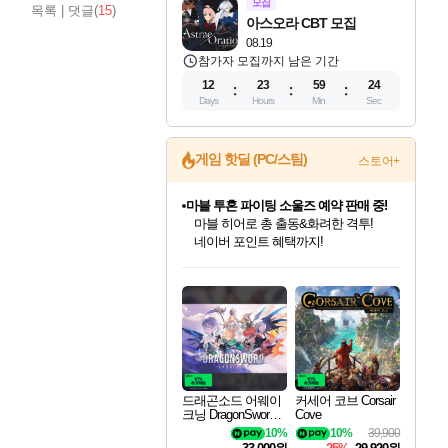
모집
목록
|
댓글(
15
)
아스오라 CBT 모집
08.19
참가자 모집까지 남은 기간
12
23
59
22
Days
Hours
Min
Sec
게임 핫딜 (PC/스팀)
스토어+
캡콤 프렌차이즈 할인 진행 중!
몬헌, 바하 등 인기 IP를
할인가에 만나보세요!
드래곤소드: 어웨이크닝 입점!
문명 7 특별 할인!
귀무자: 검의 길 예약 판매 중!
비스트 오브 리인카네이션 정식 출시!
커세어 코브 출시 기념 할인!
더 렐릭 퍼스트 가디언 정식 출시
베데스다 40주년 기념 할인 중!
마블 투혼 파이팅 소울즈 예약 판매 중!
캡콤 일부 상품 상시 할인
스타워즈 은하계 레이서
로블록스 기프트 카드 공식 입점
스팀으로 만나는 드래곤소드!
조선&고려 DLC 출시 예정
10% 할인과
게임프릭 신작 IP
해적'섬'을 발전시키자!
설화x하드코어 액션!
베데스다의 명작들을
마블 히어로 총 출동&화려한 격투!
몬헌 와일즈 & 드래곤즈 도그마2
인벤게임즈에서 10% 추가 적립
Robux를 가장 안전하고
네이버혜택과 함께 만나보세요!
50%할인&추가 적립까지!
이니&베니 혜택까지!
네이버 혜택가와 함께 예약하세요!
할인&네이버혜택으로 만나보세요!
네이버페이 혜택과 만나보세요!
40주년 프로모션으로 만나보세요!
네이버 포인트 혜택까지!
일부 에디션 상시 할인!
혜택으로 예약 판매 중
편안하게 충전하세요
드래곤소드 어웨이
커세어 코브 Corsair
크닝 DragonSword A
Cove
wakening
10%
10%
39,900