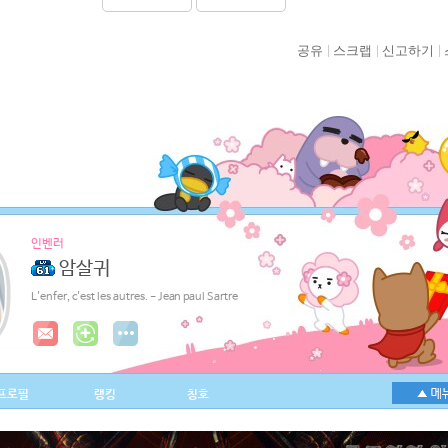
공유
스크랩
신고하기
인벤러
암살귀
L'enfer, c'est les autres. - Jean paul Sartre
프로필
랭킹
칭호