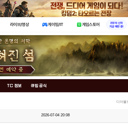
X
귀무자 신작
라이브/영상
게이밍/IT
게임스토어
지금 예판 중!
TC 정보
큐빙 공식
디아블로
2026-07-04 20:08