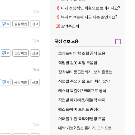
8
이게 정상적인 회원으로 보이시나요?
답글
9
복귀 하려는데 지금 시즌 말인가요?
감
0
공감 확인
신고
10
살려주십셔
답글
핵심 정보 모음
-
호라드림의 함 조합 공식 모음
감
0
공감 확인
신고
직업별 갑옷 외형 모음집
답글
장착부터 등급업까지, 보석 활용법
직업별 주요 기술 트리 핵심 요약
감
0
공감 확인
신고
캐스터 목걸이? 크래프트 공식
직업별 패캐/패힛/패블럭 수치
퀘스트/웨이 포인트 총정리
거래를 위한 축약어/별명 모음
답글
대박 가능? 옵션 돌리기, 크래프트