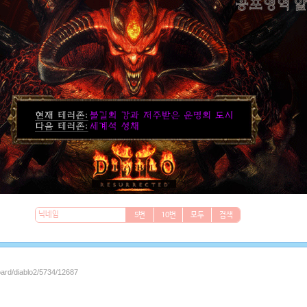
5번
10번
모두
검색
oard/diablo2/5734/12687