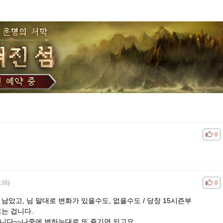
공감
비공
0
:16)
공감
비공
0
한참 남았고, 님 말대로 변화가 있을수도, 없을수도 / 당장 15시즌부
르는 겁니다.
렵니다~~나중에 변하는대로 또 즐기면 되고요