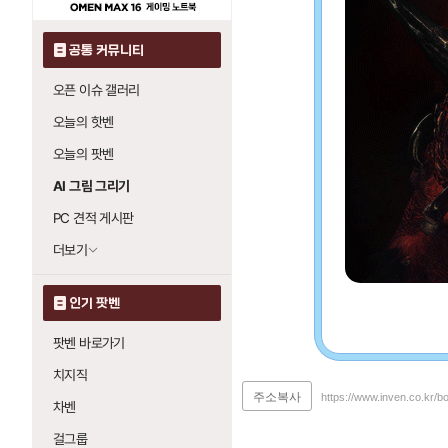
공통 커뮤니티
오픈 이슈 갤러리
오늘의 핫벤
오늘의 팟벤
AI 그림 그리기
PC 견적 게시판
더보기
인기 팟벤
팟벤 바로가기
치지직
주소복사
https://www.inven.co.kr/b
차벤
걸그룹