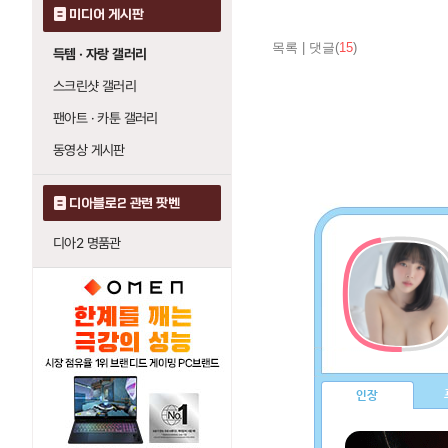
미디어 게시판
목록
|
댓글(
15
)
득템 · 자랑 갤러리
스크린샷 갤러리
팬아트 · 카툰 갤러리
동영상 게시판
디아블로2 관련 팟벤
디아2 명품관
인장