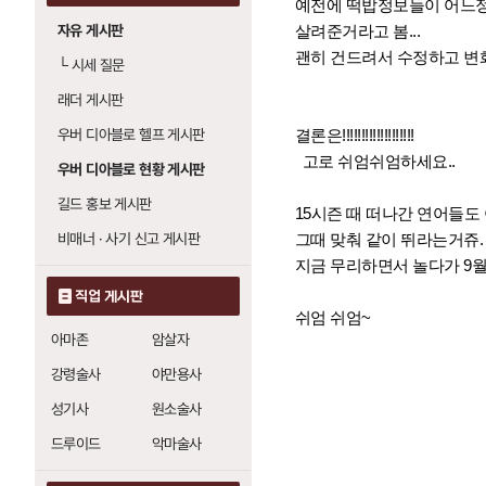
예전에 떡밥정보들이 어느정도
자유 게시판
살려준거라고 봄...
괜히 건드려서 수정하고 변화
└
시세 질문
래더 게시판
우버 디아블로 헬프 게시판
결론은!!!!!!!!!!!!!!!!!!!
고로 쉬엄쉬엄하세요..
우버 디아블로 현황 게시판
길드 홍보 게시판
15시즌 때 떠나간 연어들도
비매너 · 사기 신고 게시판
그때 맞춰 같이 뛰라는거쥬.
지금 무리하면서 놀다가 9
직업 게시판
쉬엄 쉬엄~
아마존
암살자
강령술사
야만용사
성기사
원소술사
드루이드
악마술사