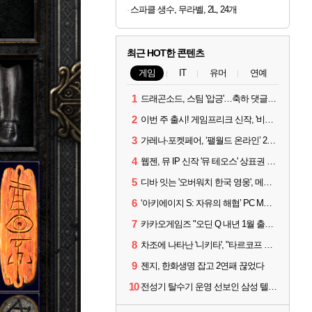
스파클 생수, 무라벨, 2L, 24개
최근 HOT한 콘텐츠
게임
IT
유머
연예
1
드래곤소드, 스팀 '압긍'…축하 댓글 달고 게임 코드 받자!
2
이번 주 출시! 게임프리크 신작, '비스트 오브 리인카네이션'
3
가레나·포켓페어, ‘팰월드 온라인’ 2026년 출시 예고
4
웹젠, 뮤 IP 신작 '뮤 테오스' 상표권 출원
5
디바 잇는 '오버워치 한국 영웅', 메카 파일럿 디몬 나온다
6
‘아키에이지 S: 자유의 해협’ PC MMORPG로 개발한다
7
카카오게임즈 "오딘 Q 내년 1월 출시, 연기는 없다"
8
차조에 나타난 '니키타', "타르코프 PvE 프레스티지 연내 출시 목표"
9
젠지, 한화생명 잡고 2연패 끊었다
10
전성기 탈수기 운영 선보인 삼성 텔레콤, 3:0 완승