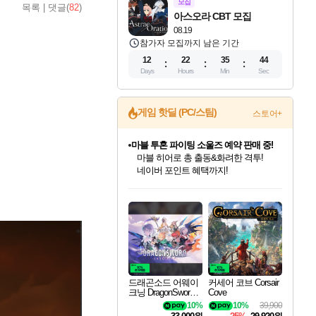
모집
목록
|
댓글(
82
)
아스오라 CBT 모집
08.19
참가자 모집까지 남은 기간
12
22
35
42
Days
Hours
Min
Sec
게임 핫딜 (PC/스팀)
스토어+
마블 투혼 파이팅 소울즈 예약 판매 중!
마블 히어로 총 출동&화려한 격투!
네이버 포인트 혜택까지!
드래곤소드: 어웨이크닝 입점!
문명 7 특별 할인!
귀무자: 검의 길 예약 판매 중!
비스트 오브 리인카네이션 정식 출시!
커세어 코브 출시 기념 할인!
더 렐릭 퍼스트 가디언 정식 출시
베데스다 40주년 기념 할인 중!
캡콤 프렌차이즈 할인 진행 중!
캡콤 일부 상품 상시 할인
스타워즈 은하계 레이서
로블록스 기프트 카드 공식 입점
스팀으로 만나는 드래곤소드!
조선&고려 DLC 출시 예정
10% 할인과
게임프릭 신작 IP
해적'섬'을 발전시키자!
설화x하드코어 액션!
베데스다의 명작들을
몬헌, 바하 등 인기 IP를
몬헌 와일즈 & 드래곤즈 도그마2
인벤게임즈에서 10% 추가 적립
Robux를 가장 안전하고
네이버혜택과 함께 만나보세요!
50%할인&추가 적립까지!
이니&베니 혜택까지!
네이버 혜택가와 함께 예약하세요!
할인&네이버혜택으로 만나보세요!
네이버페이 혜택과 만나보세요!
40주년 프로모션으로 만나보세요!
할인가에 만나보세요!
일부 에디션 상시 할인!
혜택으로 예약 판매 중
편안하게 충전하세요
드래곤소드 어웨이
커세어 코브 Corsair
크닝 DragonSword A
Cove
wakening
10%
10%
39,900