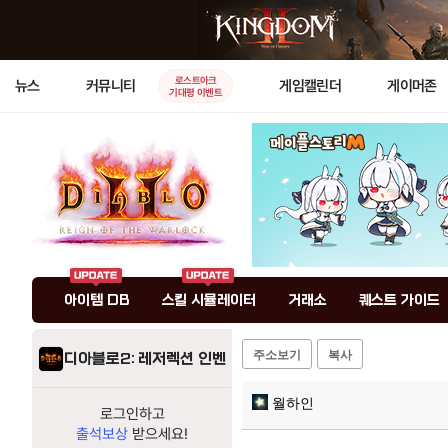
로스트아크
뉴스
커뮤니티
게임캘린더
게이머존
기대평 이벤트
아이템 DB
스킬 시뮬레이터
거래소
퀘스트 가이드
주소보기
복사
디아블로2: 레저렉션 인벤
월하인
로그인하고
출석보상
받으세요!