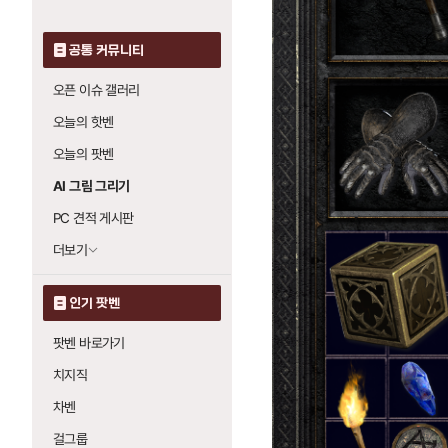
공통 커뮤니티
오픈 이슈 갤러리
오늘의 핫벤
오늘의 팟벤
AI 그림 그리기
PC 견적 게시판
더보기
인기 팟벤
팟벤 바로가기
치지직
차벤
걸그룹