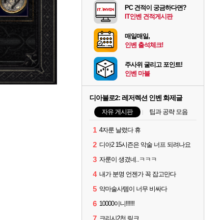
PC 견적이 궁금하다면?
IT인벤 견적게시판
매일매일,
인벤 출석체크!
주사위 굴리고 포인트!
인벤 마블
디아블로2: 레저렉션 인벤 화제글
자유 게시판
팁과 공략 모음
1
4자룬 날렸다 휴
2
디아2 15시즌은 악술 너프 되려나요
3
자룬이 생겼네..ㅋㅋㅋ
4
내가 분명 언젠가 꼭 잡고만다
5
악마술사템이 너무 비싸다
6
10000이니!!!!!!
7
크리시2천 링크