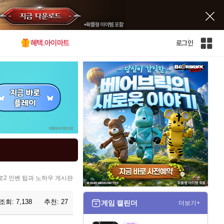
혜택.아이마트
로그인
인
벤
전
체
사
이
트
맵
2 인벤 팁과 노하우 게시판
조회:
7,138
추천:
27
게임 캘린더
더보기+