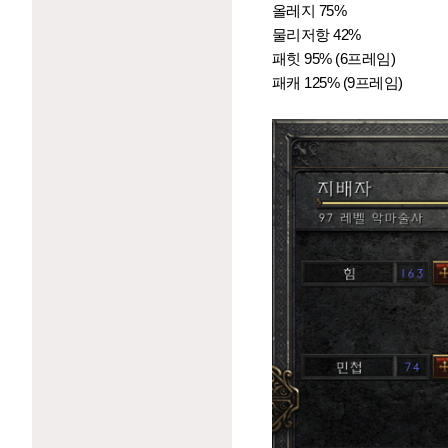
올레지 75%
물리저항 42%
패힛 95% (6프레임)
패캐 125% (9프레임)