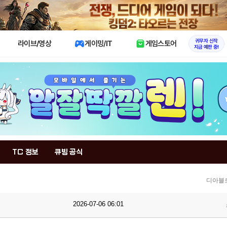
X
귀무자 신작
라이브/영상
게이밍/IT
게임스토어
지금 예판 중!
TC 정보
큐빙 공식
디아블로
2026-07-06 06:01