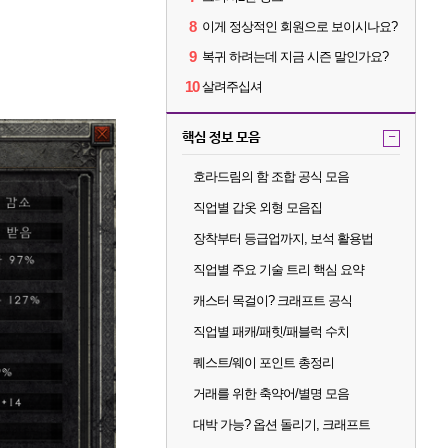
8
이게 정상적인 회원으로 보이시나요?
9
복귀 하려는데 지금 시즌 말인가요?
10
살려주십셔
핵심 정보 모음
-
호라드림의 함 조합 공식 모음
직업별 갑옷 외형 모음집
장착부터 등급업까지, 보석 활용법
직업별 주요 기술 트리 핵심 요약
캐스터 목걸이? 크래프트 공식
직업별 패캐/패힛/패블럭 수치
퀘스트/웨이 포인트 총정리
거래를 위한 축약어/별명 모음
대박 가능? 옵션 돌리기, 크래프트