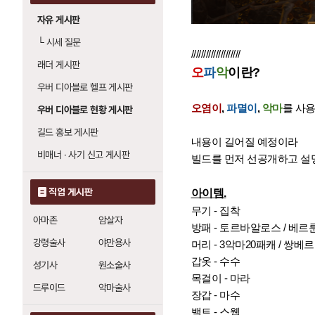
자유 게시판
└
시세 질문
////////////////////
래더 게시판
오
파
악
이란?
우버 디아블로 헬프 게시판
오염이
,
파멸이
,
악마
를 사
우버 디아블로 현황 게시판
길드 홍보 게시판
내용이 길어질 예정이라
비매너 · 사기 신고 게시판
빌드를 먼저 선공개하고 설
직업 게시판
아이템.
무기 - 집착
아마존
암살자
방패 - 토르바알로스 / 베르
강령술사
야만용사
머리 - 3악마20패캐 / 쌍베
갑옷 - 수수
성기사
원소술사
목걸이 - 마라
드루이드
악마술사
장갑 - 마수
밸트 - 스웹