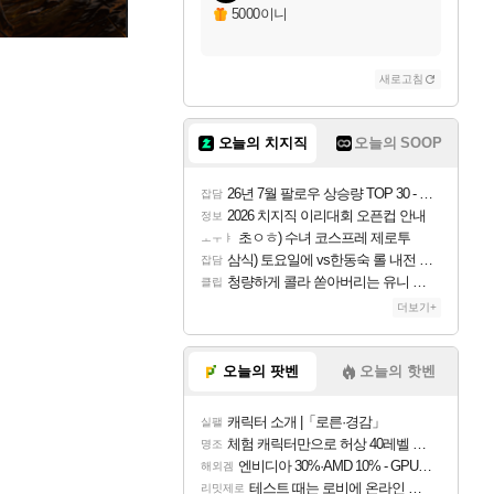
5000이니
새로고침
오늘의 치지직
오늘의 SOOP
26년 7월 팔로우 상승량 TOP 30 - 월간 치지직
잡담
2026 치지직 이리대회 오픈컵 안내
정보
초ㅇㅎ) 수녀 코스프레 제로투
ㅗㅜㅑ
삼식) 토요일에 vs한동숙 롤 내전 예정
잡담
청량하게 콜라 쏟아버리는 유니 ㅋㅋㅋ
클립
더보기+
오늘의 팟벤
오늘의 핫벤
캐릭터 소개 |「로른·경감」
실팰
체험 캐릭터만으로 허상 40레벨 하이와티아 5분 컷!｜에이메스·린네·모니에 명함
명조
엔비디아 30%·AMD 10% - GPU 공급가 인상 보도
해외겜
테스트 때는 로비에 온라인 기능이 있는데
리밋제로