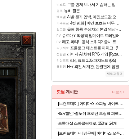
쿠를 먼저 보내서 기습하는 법
비스트
뉴비 질문
명조
AI발 원가 압박, 메인보드값 오르나
해외겜
4컷 만화 | 야간 보초는 너무 힘들어
아주프로
올해 청룡 수상자의 본업 영상 - 스테이씨 윤
걸그룹
슈로대Y 확장팩 업데이트 트레일러
PV
레고 파티! - 공식 스위치2 출시 트레일러
PV
프롤로그 테스트를 마치고.. (feat. 리아)
리밋제로
라이자 AI 채팅 RPG 게임 [RyzaChat: AI] 공개
섭컬겜
리싱크드 1.06 패치노트 (8/5)
리싱크드
FF7 외전 세계관, 완결편에 집결
해외겜
새로고침
핫딜
게시판
더보기+
[브랜드데이] 아디다스 스피닝 바이크 C-21x 실내 자전거 스핀 헬스 사이클 유산소 운동기구 홈트
45%할인>랩노쉬 프로틴 드링크 퍼펙트 솔티드카라멜, 350ml, 24개
초록매실 스파클링제로, 350ml, 24개
[브랜드데이+네맴무배] 아디다스 오픈백 트레이닝 헬스 장갑 통기성 더블스트랩 운동 턱걸이 풀업 웨이트 크로스핏