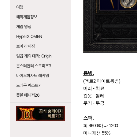
여행
해외게임정보
게임 영상
HyperX OMEN
브이 라이징
일곱 개의 대죄: Origin
몬스터헌터 스토리즈3
용병.
바이오하자드 레퀴엠
(액트2 마이트용병)
드래곤 퀘스트7
머리 - 치료
풋볼 매니저26
갑옷 - 찔레
무기 - 무공
스팩.
피 4600/마나 1200
마나재생 55%