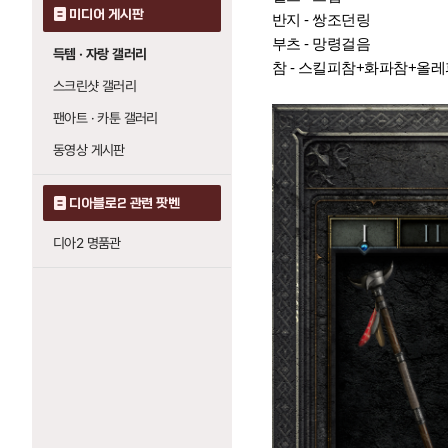
미디어 게시판
반지 - 쌍조던링
부츠 - 망령걸음
득템 · 자랑 갤러리
참 - 스킬피참+화파참+올
스크린샷 갤러리
팬아트 · 카툰 갤러리
동영상 게시판
디아블로2 관련 팟벤
디아2 명품관