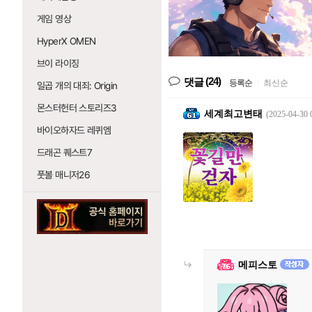
게임 영상
HyperX OMEN
브이 라이징
(24)
댓글
등록순
|
최신순
일곱 개의 대죄: Origin
몬스터헌터 스토리즈3
세계최고변태
(2025-04-30 
바이오하자드 레퀴엠
드래곤 퀘스트7
풋볼 매니저26
메피스토