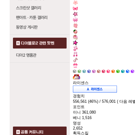
스크린샷 갤러리
팬아트 · 카툰 갤러리
동영상 게시판
디아블로2 관련 팟벤
디아2 명품관
라이센스
경험치
556,561
(46%)
/ 576,001
( 다음 레벨
포인트
이니
361,080
베니
1,516
명성
2,652
공통 커뮤니티
획득스킬