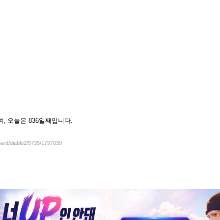
셨으며, 오늘은 836일째입니다.
oard/diablo2/5735/1797039