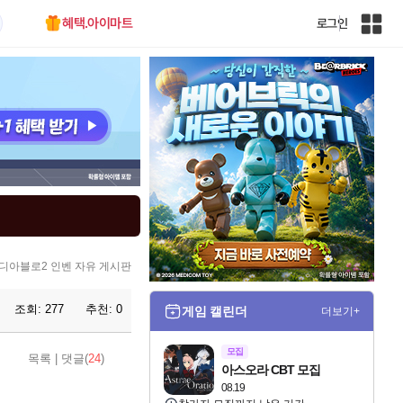
혜택.아이마트
로그인
인
벤
전
체
사
이
트
맵
디아블로2 인벤 자유 게시판
조회:
277
추천:
0
게임 캘린더
더보기+
모집
목록
|
댓글(
24
)
아스오라 CBT 모집
08.19