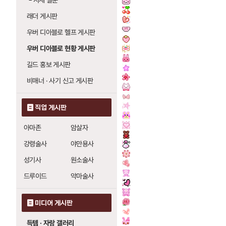
└
시세 질문
래더 게시판
우버 디아블로 헬프 게시판
우버 디아블로 현황 게시판
길드 홍보 게시판
비매너 · 사기 신고 게시판
직업 게시판
아마존
암살자
강령술사
야만용사
성기사
원소술사
드루이드
악마술사
미디어 게시판
득템 · 자랑 갤러리