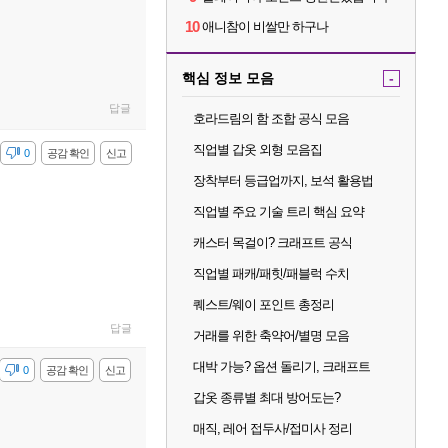
10
애니참이 비쌀만 하구나
핵심 정보 모음
-
답글
호라드림의 함 조합 공식 모음
직업별 갑옷 외형 모음집
감
0
공감 확인
신고
장착부터 등급업까지, 보석 활용법
직업별 주요 기술 트리 핵심 요약
캐스터 목걸이? 크래프트 공식
직업별 패캐/패힛/패블럭 수치
퀘스트/웨이 포인트 총정리
답글
거래를 위한 축약어/별명 모음
대박 가능? 옵션 돌리기, 크래프트
감
0
공감 확인
신고
갑옷 종류별 최대 방어도는?
매직, 레어 접두사/접미사 정리