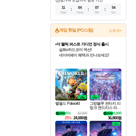
참가자 모집까지 남은 기간
11
04
07
53
Days
Hours
Min
Sec
게임 핫딜 (PC/스팀)
스토어+
더 렐릭 퍼스트 가디언 정식 출시
설화x하드코어 액션!
네이버페이 혜택과 만나보세요!
인벤게임즈 8월 특별 할인!
드래곤소드: 어웨이크닝 입점!
문명 7 특별 할인!
마블 투혼 파이팅 소울즈 정식출시!
귀무자: 검의 길 예약 판매 중!
비스트 오브 리인카네이션 정식 출시!
커세어 코브 출시 기념 할인!
베데스다 40주년 기념 할인 중!
캡콤 프렌차이즈 할인 진행 중!
캡콤 일부 상품 상시 할인
스타워즈 은하계 레이서
로블록스 기프트 카드 공식 입점
인기 퍼블리셔 모음!
스팀으로 만나는 드래곤소드!
조선&고려 DLC 출시 예정
마블 히어로 총 출동&화려한 격투!
10% 할인과
게임프릭 신작 IP
해적'섬'을 발전시키자!
베데스다의 명작들을
몬헌, 바하 등 인기 IP를
몬헌 와일즈 & 드래곤즈 도그마2
인벤게임즈에서 10% 추가 적립
Robux를 가장 안전하고
최대 90% 할인가를 만나보세요!
네이버혜택과 함께 만나보세요!
50%할인&추가 적립까지!
네이버 포인트 혜택까지!
이니&베니 혜택까지!
네이버 혜택가와 함께 예약하세요!
할인&네이버혜택으로 만나보세요!
40주년 프로모션으로 만나보세요!
할인가에 만나보세요!
일부 에디션 상시 할인!
혜택으로 예약 판매 중
편안하게 충전하세요
팰월드 Palworld
그랑블루 판타지 리
링크 엔드리스 라그
나로크 업그레이드
5%
32,000
5,000
킷 Granblue Fantasy
25%
24,000원
36,800원
Relink Endless Ragn
arok Upgrade Kit DL
C