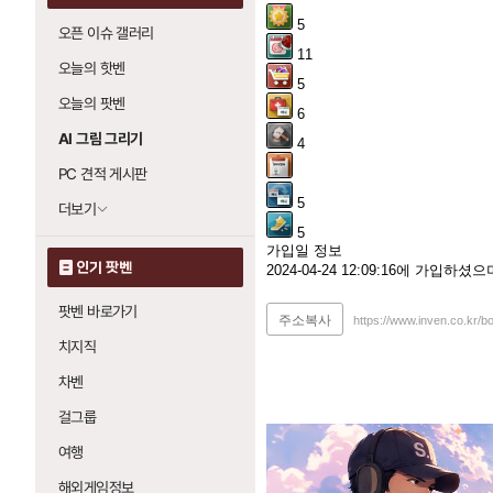
5
오픈 이슈 갤러리
11
오늘의 핫벤
5
오늘의 팟벤
6
AI 그림 그리기
4
PC 견적 게시판
5
더보기
5
가입일 정보
인기 팟벤
2024-04-24 12:09:16에 가입하
팟벤 바로가기
주소복사
https://www.inven.co.kr/b
치지직
차벤
걸그룹
여행
해외게임정보