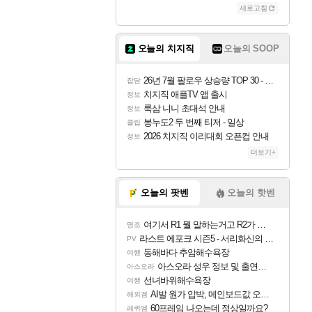
새로고침
오늘의 치지직
오늘의 SOOP
26년 7월 팔로우 상승량 TOP 30 - 월간 치지직
잡담
치지직 애플TV 앱 출시
정보
룩삼 니니 초대석 안내
정보
봉누도2 두 번째 티저 - 일상
클립
2026 치지직 이리대회 오픈컵 안내
정보
더보기+
오늘의 팟벤
오늘의 핫벤
여기서 R1 뭘 말하는거고 R2가 뭘말하는걸까요?
명조
라스트 에포크 시즌5 - 서리화신의 분노 티저
PV
동해바다 추암해수욕장
여행
아스오라 성우 정보 및 출연작 모음
아스오라
선녀바위해수욕장
여행
AI발 원가 압박, 메인보드값 오르나
해외겜
60프레임 나오는데 정상일까요?
레퀴엠