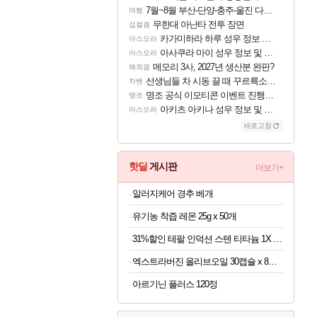
7월~8월 부산-단양-충주-울진 다녀왔어요~
여행
무한대 아난타 전투 장면
섭컬겜
카가미하라 하루 성우 정보 및 주요 필모
아스오라
아사쿠라 마이 성우 정보 및 주요 필모
아스오라
메모리 3사, 2027년 생산분 완판?
해외겜
선생님들 차 시동 끌 때 꾸르륵소리나는데
차벤
명조 공식 이모티콘 이벤트 진행해봤습니다! 참여부터 추첨까지????
명조
아키츠 아키나 성우 정보 및 주요 필모
아스오라
새로고침
핫딜
게시판
더보기+
알러지케어 경추 베개
유기농 착즙 레몬 25g x 50개
31%할인 테팔 인덕션 스텐 티타늄 1X 디네토 프라이팬 28CM
엑스트라버진 올리브오일 30캡슐 x 8박스
아르기닌 플러스 120정