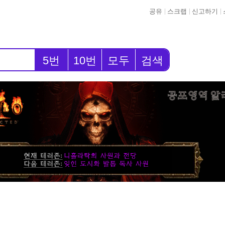
공유
스크랩
신고하기
5번
10번
모두
검색