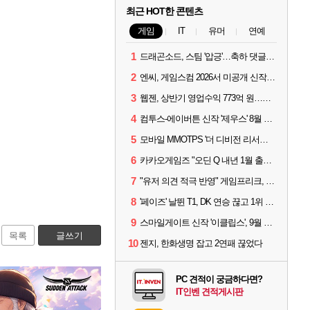
최근 HOT한 콘텐츠
게임
IT
유머
연예
1
드래곤소드, 스팀 '압긍'…축하 댓글 달고 게임 코드 받자!
2
엔씨, 게임스컴 2026서 미공개 신작 최초 공개
3
웹젠, 상반기 영업수익 773억 원…순이익 89% 증가
4
컴투스-에이버튼 신작 '제우스' 8월 26일 출시…"모두를 위한 경쟁"
5
모바일 MMOTPS '더 디비전 리서전스', 6일 스팀에도 출시
6
카카오게임즈 "오딘 Q 내년 1월 출시, 연기는 없다"
7
"유저 의견 적극 반영" 게임프리크, 비스트 오브 리인카네이션 개선 나선다
8
'페이즈' 날뛴 T1, DK 연승 끊고 1위 지켜
9
스마일게이트 신작 '이클립스', 9월 10일 정식 출시
목록
글쓰기
10
젠지, 한화생명 잡고 2연패 끊었다
PC 견적이 궁금하다면?
IT인벤 견적게시판