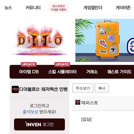
로스트아크
뉴스
커뮤니티
게임캘린더
게이머존
기대평 이벤트
아이템 DB
스킬 시뮬레이터
거래소
퀘스트 가이드
주소보기
복사
디아블로2: 레저렉션 인벤
메피스토
로그인하고
출석보상
받으세요!
[잡담]
로그인