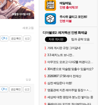
매일매일,
인벤 출석체크!
주사위 굴리고 포인트!
인벤 마블
새로고침
디아블로2: 레저렉션 인벤 화제글
감
0
공감 확인
신고
자유 게시판
팁과 공략 모음
1
거래 게시판 규정 그지같네
2
3.3 패치노트 보니깐...
3
아무것도 모르고 디아2를 하겠다고요???
4
30자룬으로 악술탬 맞출수 있을까요?
5
20260807 17:58 래더 전재산
답글
6
삼전 배당준다 야효!
감
0
공감 확인
신고
7
명품관에 지존 레어주얼 등장ㅇㅅㅇ...
8
세상에 대한 원망과 분노만 쌓이는 중
9
플레이디아 포인트 정산받았습니다