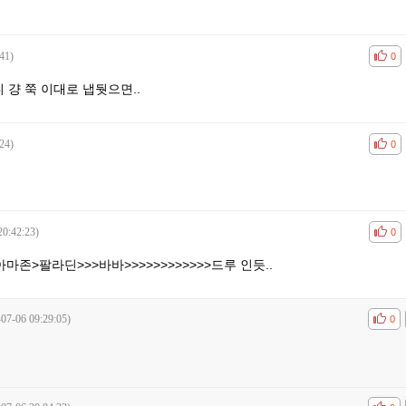
41)
공감
비공
0
걍 쭉 이대로 냅둿으면..
24)
공감
비공
0
20:42:23)
공감
비공
0
마존>팔라딘>>>바바>>>>>>>>>>>>드루 인듯..
-07-06 09:29:05)
공감
비공
0