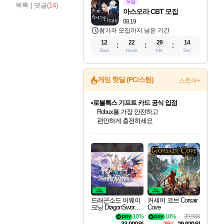
모집
목록
|
댓글(
14
)
아스오라 CBT 모집
08.19
참가자 모집까지 남은 기간
12
22
29
13
Days
Hours
Min
Sec
게임 핫딜 (PC/스팀)
스토어+
로블록스 기프트 카드 공식 입점
Robux를 가장 안전하고
편안하게 충전하세요
드래곤소드: 어웨이크닝 입점!
문명 7 특별 할인!
귀무자: 검의 길 예약 판매 중!
비스트 오브 리인카네이션 정식 출시!
커세어 코브 출시 기념 할인!
더 렐릭 퍼스트 가디언 정식 출시
베데스다 40주년 기념 할인 중!
마블 투혼 파이팅 소울즈 예약 판매 중!
캡콤 프렌차이즈 할인 진행 중!
캡콤 일부 상품 상시 할인
스타워즈 은하계 레이서
스팀으로 만나는 드래곤소드!
조선&고려 DLC 출시 예정
10% 할인과
게임프릭 신작 IP
해적'섬'을 발전시키자!
설화x하드코어 액션!
베데스다의 명작들을
마블 히어로 총 출동&화려한 격투!
몬헌, 바하 등 인기 IP를
몬헌 와일즈 & 드래곤즈 도그마2
인벤게임즈에서 10% 추가 적립
네이버혜택과 함께 만나보세요!
50%할인&추가 적립까지!
이니&베니 혜택까지!
네이버 혜택가와 함께 예약하세요!
할인&네이버혜택으로 만나보세요!
네이버페이 혜택과 만나보세요!
40주년 프로모션으로 만나보세요!
네이버 포인트 혜택까지!
할인가에 만나보세요!
일부 에디션 상시 할인!
혜택으로 예약 판매 중
드래곤소드 어웨이
커세어 코브 Corsair
크닝 DragonSword A
Cove
wakening
10%
10%
39,900