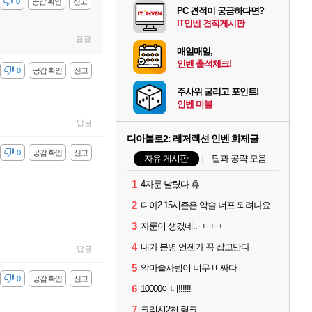
감
0
공감 확인
신고
PC 견적이 궁금하다면?
IT인벤 견적게시판
답글
매일매일,
인벤 출석체크!
감
0
공감 확인
신고
주사위 굴리고 포인트!
인벤 마블
답글
디아블로2: 레저렉션 인벤 화제글
감
0
공감 확인
신고
자유 게시판
팁과 공략 모음
1
4자룬 날렸다 휴
2
디아2 15시즌은 악술 너프 되려나요
3
자룬이 생겼네..ㅋㅋㅋ
4
내가 분명 언젠가 꼭 잡고만다
답글
5
악마술사템이 너무 비싸다
감
0
공감 확인
신고
6
10000이니!!!!!!
7
크리시2천 링크