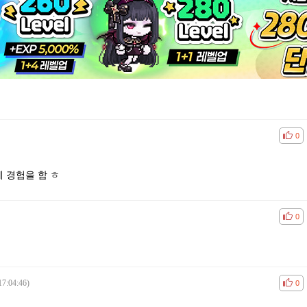
공감
비공
0
 경험을 함 ㅎ
공감
비공
0
17:04:46)
공감
비공
0