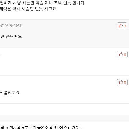
편하게 사냥 하는건 악술 이나 조넥 인듯 합니다.
케릭은 역시 해슴딘 인듯 하고요
-07-06 20:05:51)
공감
비공
0
이면 슴딘쵝오
)
공감
비공
0
공감
비공
0
 키울려고요