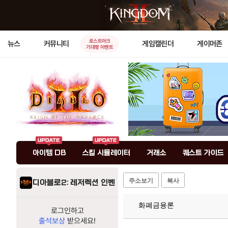
로스트아크
뉴스
커뮤니티
게임캘린더
게이머존
기대평 이벤트
아이템 DB
스킬 시뮬레이터
거래소
퀘스트 가이드
주소보기
복사
디아블로2: 레저렉션 인벤
화폐금융론
로그인하고
출석보상
받으세요!