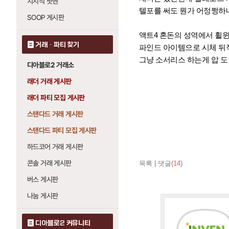
치지직 팟벤
텔포를 써도 뭔가 어정쩡하
SOOP 게시판
액트4 혼돈의 성역에서 휠
거래 · 파티 찾기
파인드 아이템으로 시체 뒤
그냥 소서리스 하는게 압 도
디아블로2 거래소
래더 거래 게시판
래더 파티 모집 게시판
스탠다드 거래 게시판
스탠다드 파티 모집 게시판
하드코어 거래 게시판
콘솔 거래 게시판
목록
|
댓글(
14
)
버스 게시판
나눔 게시판
디아블로2 커뮤니티