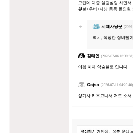
그런데 대충 설렁설렁 하면서 
휏불+우버+사냥 등등 올인원 
시체사냥꾼
(2026
역시, 적당한 장비빨
김태연
(2026-07-06 16:39:38
이겜 이제 악술블로 입니다
Gojso
(2026-07-11 04:29:46)
성기사 키우고나서 저도 소서