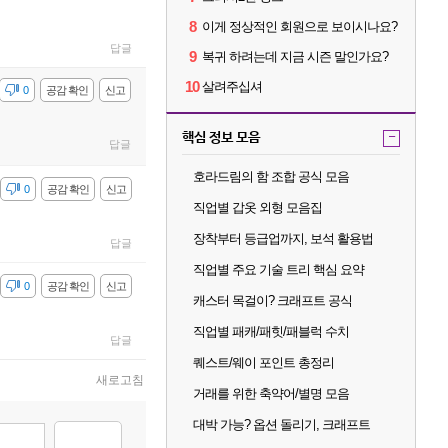
8
이게 정상적인 회원으로 보이시나요?
답글
9
복귀 하려는데 지금 시즌 말인가요?
10
살려주십셔
감
0
공감 확인
신고
핵심 정보 모음
-
답글
호라드림의 함 조합 공식 모음
감
0
공감 확인
신고
직업별 갑옷 외형 모음집
장착부터 등급업까지, 보석 활용법
답글
직업별 주요 기술 트리 핵심 요약
감
0
공감 확인
신고
캐스터 목걸이? 크래프트 공식
직업별 패캐/패힛/패블럭 수치
답글
퀘스트/웨이 포인트 총정리
새로고침
거래를 위한 축약어/별명 모음
대박 가능? 옵션 돌리기, 크래프트