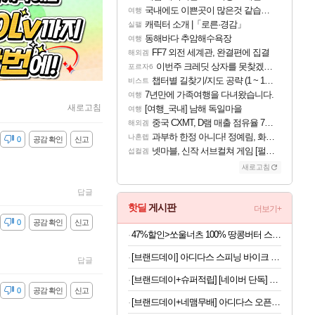
국내에도 이쁜곳이 많은것 같습니다
여행
캐릭터 소개 |「로른·경감」
실팰
동해바다 추암해수욕장
여행
FF7 외전 세계관, 완결편에 집결
해외겜
이번주 크레딧 상자를 못찾겠어요
포르자6
챕터별 길찾기/지도 공략 (1 ~ 12장)
비스트
7년만에 가족여행을 다녀왔습니다.
여행
새로고침
[여행_국내] 남해 독일마을
여행
중국 CXMT, D램 매출 점유율 7%…글로벌 4위로 부상
해외겜
과부하 한정 아니다! 정예림, 화속성 서포터 세대 교체
나혼렙
감
0
공감 확인
신고
넷마블, 신작 서브컬쳐 게임 [펄 인 블루] 티저 사이트 오픈
섭컬겜
새로고침
답글
핫딜
게시판
더보기+
감
0
공감 확인
신고
47%할인>쏘울너츠 100% 땅콩버터 스무스, 500g, 2개
[브랜드데이] 아디다스 스피닝 바이크 C-21x 실내 자전거 스핀 헬스 사이클 유산소 운동기구 홈트
답글
[브랜드데이+슈퍼적립] [네이버 단독] 셀렉스 프로핏 버라이어티팩(총 8입)
감
0
공감 확인
신고
[브랜드데이+네맴무배] 아디다스 오픈백 트레이닝 헬스 장갑 통기성 더블스트랩 운동 턱걸이 풀업 웨이트 크로스핏