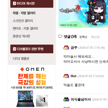
미디어 게시판
득템 · 자랑 갤러리
스크린샷 갤러리
팬아트 · 카툰 갤러리
동영상 게시판
(14)
댓글
등록순
|
최신순
금주
(2026-07-05 17:01:46)
디아블로2 관련 팟벤
악마술사 해보세요...
디아2 명품관
악마꼬셔서 사냥하시면 신세계
Hot
(2026-07-05 17:03:05)
악술도 좋은데
의식을넘어서
(2026-07-05 