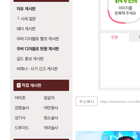
자유 게시판
└
시세 질문
래더 게시판
인장
우버 디아블로 헬프 게시판
우버 디아블로 현황 게시판
길드 홍보 게시판
비매너 · 사기 신고 게시판
직업 게시판
아마존
암살자
주소복사
https://www.inven.co.kr/b
강령술사
야만용사
성기사
원소술사
드루이드
악마술사