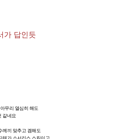
서가 답인듯
 아무리 열심히 해도
것 같네요
수께끼 맞추고 겜해도
자체가 소서리스 스킬이고