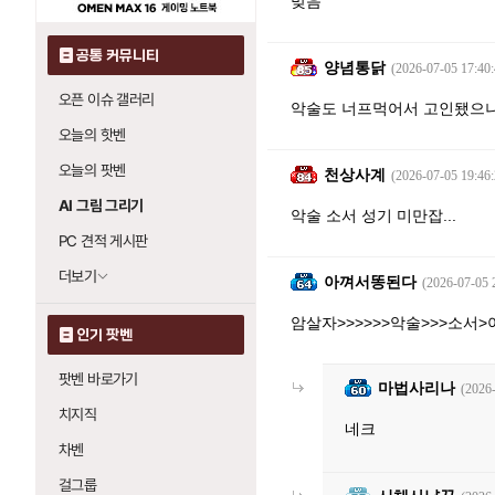
맞음
공통 커뮤니티
양념통닭
(2026-07-05 17:40:
오픈 이슈 갤러리
악술도 너프먹어서 고인됐으니 
오늘의 핫벤
오늘의 팟벤
천상사계
(2026-07-05 19:46:
AI 그림 그리기
악술 소서 성기 미만잡...
PC 견적 게시판
더보기
아껴서똥된다
(2026-07-05 
암살자>>>>>>악술>>>소서>아
인기 팟벤
팟벤 바로가기
마법사리나
(2026
치지직
네크
차벤
걸그룹