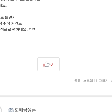
네요.
윈드 돌면서
젹 쥐젹 거려도
 적르로 편하네요..ㅋㅋ
0
공유
스크랩
신고하기
화폐금융론