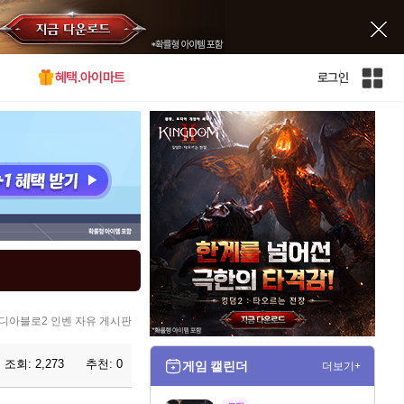
혜택.아이마트
로그인
인
벤
전
체
사
이
트
맵
디아블로2 인벤 자유 게시판
조회:
2,273
추천:
0
게임 캘린더
더보기+