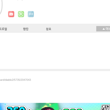
프로필
랭킹
칭호
oard/diablo2/5735/2047043