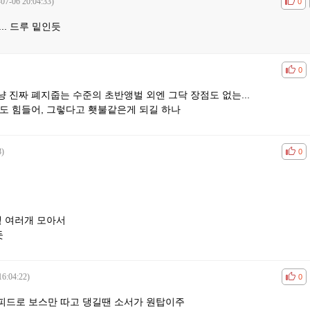
-07-06 20:04:33)
공감
비공
0
.. 드루 밑인듯
공감
비공
0
 진짜 폐지줍는 수준의 초반앵벌 외엔 그닥 장점도 없는...
도 힘들어, 그렇다고 횃불같은게 되길 하나
8)
공감
비공
0
능
셑 여러개 모아서
듯
16:04:22)
공감
비공
0
피드로 보스만 따고 댕길땐 소서가 원탑이주