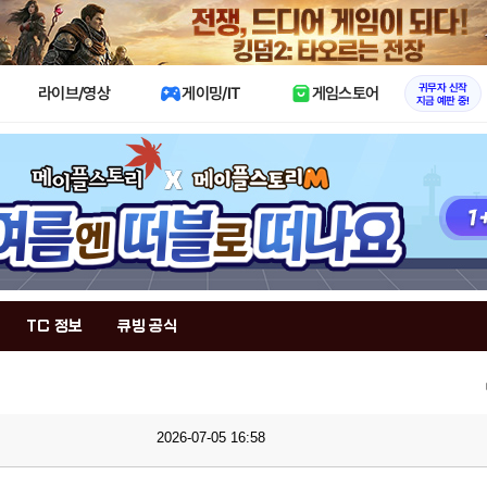
X
귀무자 신작
라이브/영상
게이밍/IT
게임스토어
지금 예판 중!
TC 정보
큐빙 공식
2026-07-05 16:58