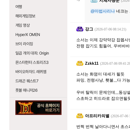
시체사냥꾼
(2026
여행
@마법사리나
네크는 .
해외게임정보
게임 영상
강그
(2026-07-06 08:14:21)
HyperX OMEN
소서는 이제 강약약강 잡몹사냥
브이 라이징
전령 잡기도 힘들어, 우버바바
일곱 개의 대죄: Origin
몬스터헌터 스토리즈3
Zzkk11
(2026-07-06 09:41:2
바이오하자드 레퀴엠
소서는 화염이 대세가 될듯
파밍, 전령사냥, 횃불,,,다 가
드래곤 퀘스트7
풋볼 매니저26
우버 탈릭이 문제인데,,,동상
스초하고 히드라로 잡으면될
아프리카의별
(2026-07-06 
번쩍 번쩍 날아다니면서 초스