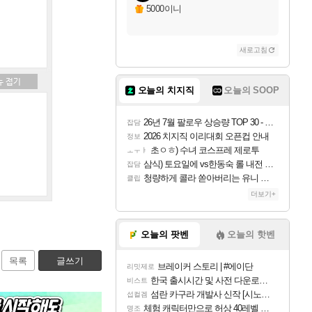
5000이니
새로고침
오늘의 치지직
오늘의 SOOP
26년 7월 팔로우 상승량 TOP 30 - 월간 치지직
잡담
2026 치지직 이리대회 오픈컵 안내
정보
초ㅇㅎ) 수녀 코스프레 제로투
ㅗㅜㅑ
삼식) 토요일에 vs한동숙 롤 내전 예정
잡담
청량하게 콜라 쏟아버리는 유니 ㅋㅋㅋ
클립
더보기+
오늘의 팟벤
오늘의 핫벤
목록
글쓰기
브레이커 스토리 | #에이단
리밋제로
한국 출시시간 및 사전 다운로드 진행 - 비스트 오브 리인카네이션
비스트
섬란 카구라 개발사 신작 [시노비 넥서스] 연내 출시 예정
섭컬겜
체험 캐릭터만으로 허상 40레벨 하이와티아 5분 컷!｜에이메스·린네·모니에 명함
명조