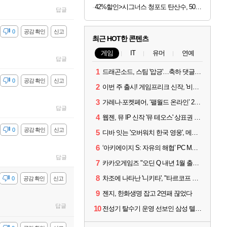
42%할인>시그너스 청포도 탄산수, 500ml, 20개
답글
감
0
공감 확인
신고
최근 HOT한 콘텐츠
게임
IT
유머
연예
답글
1
드래곤소드, 스팀 '압긍'…축하 댓글 달고 게임 코드 받자!
감
0
공감 확인
신고
2
이번 주 출시! 게임프리크 신작, '비스트 오브 리인카네이션'
3
가레나·포켓페어, ‘팰월드 온라인’ 2026년 출시 예고
답글
4
웹젠, 뮤 IP 신작 '뮤 테오스' 상표권 출원
감
0
공감 확인
신고
5
디바 잇는 '오버워치 한국 영웅', 메카 파일럿 디몬 나온다
6
‘아키에이지 S: 자유의 해협’ PC MMORPG로 개발한다
답글
7
카카오게임즈 "오딘 Q 내년 1월 출시, 연기는 없다"
8
차조에 나타난 '니키타', "타르코프 PvE 프레스티지 연내 출시 목표"
감
0
공감 확인
신고
9
젠지, 한화생명 잡고 2연패 끊었다
답글
10
전성기 탈수기 운영 선보인 삼성 텔레콤, 3:0 완승