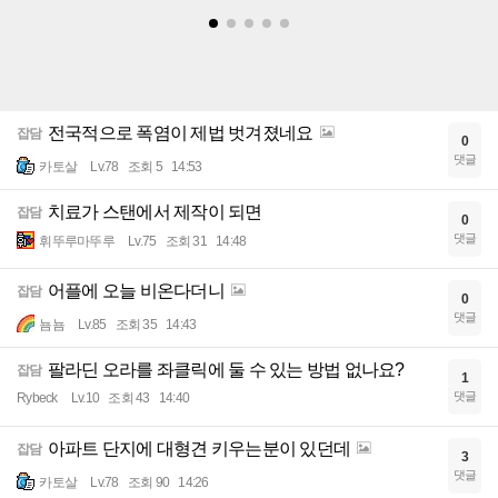
전국적으로 폭염이 제법 벗겨졌네요
잡담
0
댓글
카토살
Lv.78
조회 5
14:53
치료가 스탠에서 제작이 되면
잡담
0
댓글
휘뚜루마뚜루
Lv.75
조회 31
14:48
어플에 오늘 비온다더니
잡담
0
댓글
뇸뇸
Lv.85
조회 35
14:43
팔라딘 오라를 좌클릭에 둘 수 있는 방법 없나요?
잡담
1
댓글
Rybeck
Lv.10
조회 43
14:40
아파트 단지에 대형견 키우는분이 있던데
잡담
3
댓글
카토살
Lv.78
조회 90
14:26