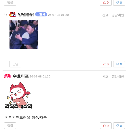
답글
0
0
양념통닭
26-07-08 01:20
신고
|
공감 확인
답글
0
0
수호터프
26-07-08 01:20
신고
|
공감 확인
ㅊㅋㅊㅋ드려요 와40자룬
답글
0
0