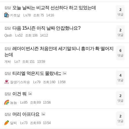
오늘 날씨는 비교적 선선하다 하고 있었는데
잡담
2
댓글
카토살
Lv.78
조회 75
14:16
다음 15시즌 아직 날짜 안잡혔나요?
잡담
2
댓글
Qash
Lv.52
조회 106
14:12
레더이번시즌 처음인데 세기말되니 흥미가 확 떨어지
잡담
6
는데
댓글
게싸
Lv.7
조회 151
13:59
티리엘 먹은지도 몰랐네;;;
잡담
4
댓글
잘생기스죄송
Lv.79
조회 160
13:58
이건 뭐
잡담
2
댓글
뇸뇸
Lv.85
조회 89
13:56
머리 아프다요
잡담
2
댓글
달찌
Lv.73
조회 69
13:54