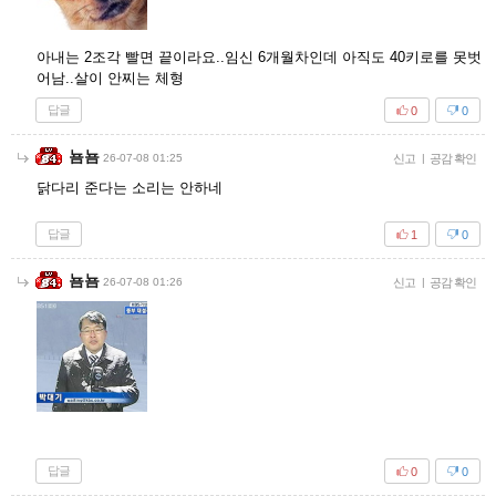
아내는 2조각 빨면 끝이라요..임신 6개월차인데 아직도 40키로를 못벗
어남..살이 안찌는 체형
답글
0
0
뇸뇸
26-07-08 01:25
신고
|
공감 확인
닭다리 준다는 소리는 안하네
답글
1
0
뇸뇸
26-07-08 01:26
신고
|
공감 확인
답글
0
0