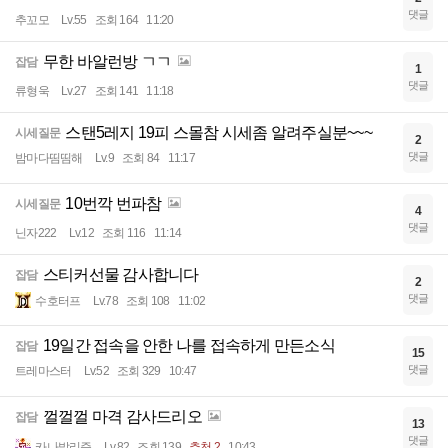
댓글
추꼬모
Lv.55
조회 164
11:20
무한 바알런방 ㄱㄱ
잡담
1
댓글
류형욱
Lv.27
조회 141
11:18
스탠5레지 19피 스몰참 시세좀 알려주실분~~~
시세질문
2
댓글
밤마다띰띰해
Lv.9
조회 84
11:17
10번깍 번파참
시세질문
4
댓글
닌자222
Lv.12
조회 116
11:14
스티커선물 감사합니다
잡담
2
댓글
수호터프
Lv.78
조회 108
11:02
19일간 접속을 안한 나를 접속하게 만든소식
잡담
15
댓글
트레마스터
Lv.52
조회 329
10:47
껄껄껄 마격 감사드리오
잡담
13
댓글
카나발리즘
Lv.82
조회 139
추천 2
10:43