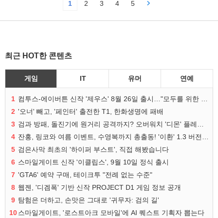
1
2
3
4
5
최근 HOT한 콘텐츠
게임
IT
유머
연예
1
컴투스-에이버튼 신작 '제우스' 8월 26일 출시…"모두를 위한 경쟁"
2
'오너' 빼고, '페인터' 출전한 T1, 한화생명에 패배
3
검과 방패, 돌진기에 원거리 공격까지? 오버워치 '디몬' 플레이 영상
4
잔홍, 링코와 여름 이벤트, 수영복까지 총출동! '이환' 1.3 버전 방송 정리
5
검은사막 최초의 '하이퍼 부스트', 직접 해봤습니다
6
스마일게이트 신작 '이클립스', 9월 10일 정식 출시
7
'GTA6' 예약 구매, 테이크투 "전례 없는 수준"
8
웹젠, '디겜폭' 기반 신작 PROJECT D1 게임 정보 공개
9
탐험은 더하고, 손맛은 그대로 '귀무자: 검의 길'
10
스마일게이트, '로스트아크 모바일'에 AI 퀘스트 기획자 뽑는다