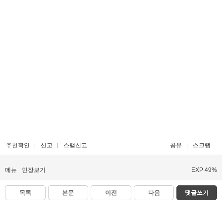
추천확인
신고
스팸신고
공유
스크랩
메뉴
인장보기
EXP 49%
목록
본문
이전
다음
댓글쓰기