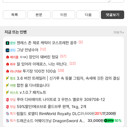
목록
본문
이전
다음
댓글보기
지금 뜨는 인벤
더보기+
[5]
젠레스 존 제로 캐릭터 코스프레한 꽁주
짤방
[12]
그냥 안녕수야
클립
[57]
ㅇㅂ) 장인이 돼버린 청묘
메이플
[22]
잘 있어라 아제로스. 나는 떠난다.
와우
[29]
투기장 100전 100승
리니지M
3.6 버전 트레일러 | 신기루 속 등불 그림자, 속세에 깃든 검의 결심
명조
합천 을 다녀왔습니다
여행
v.1.0.7 패치노트
비스트
푸마 디비에이트 나이트로 3 우먼스 옐로우 309708-12
핫딜
59%할인!에쏘브로 콜드브루 원액, 1kg, 2개
핫딜
림월드 로열티 RimWorld Royalty DLC
21,500원
20%
17,200원
특가
드래곤소드 어웨이크닝 DragonSword Awakening
33,000원
10%
특가