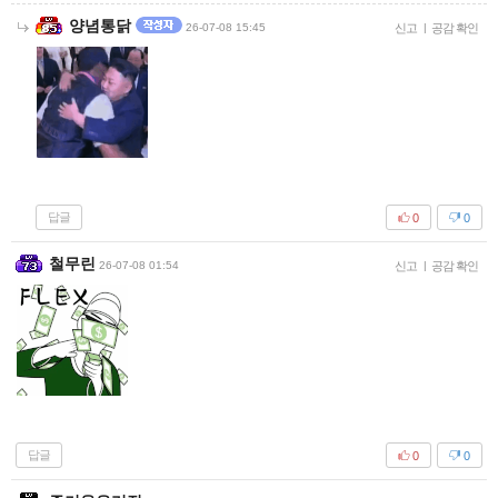
양념통닭
26-07-08 15:45
신고
|
공감 확인
답글
0
0
철무린
26-07-08 01:54
신고
|
공감 확인
답글
0
0