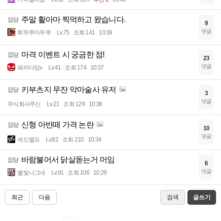
주말 활아마 찍먹하고 왔습니다.
잡담
9
댓글
휘뚜루마뚜루
Lv.75
조회 141
10:39
마격 이벤트 시 궁금한 점!
잡담
23
댓글
패러다임v
Lv.41
조회 174
10:37
키부츠지 무잔 악마술사 유저
잡담
3
댓글
주식회사주신
Lv.21
조회 129
10:36
신형 아반떼 가격 논란
잡담
10
댓글
세드엘프
Lv.82
조회 210
10:34
바람불어서 닭살돋는거 머임
잡담
6
댓글
별빛나그네
Lv.91
조회 106
10:29
최근
다음
검색
글쓰기