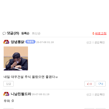
댓글
(25)
등록순
|
최신순
새로고침
양념통닭
26-07-08 01:18
신고
|
공감 확인
내일 대우건설 주식 올랐으면 좋겠다ㅠ
답글
0
0
니남친쩔드라
26-07-08 01:19
신고
|
공감 확인
우와 :0