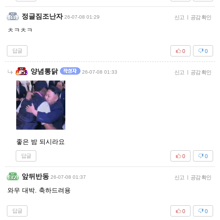
정글짐조난자
26-07-08 01:29
신고
|
공감 확인
ㅊㅋㅊㅋ
답글
0
0
양념통닭
26-07-08 01:33
신고
|
공감 확인
좋은 밤 되시라요
답글
0
0
앞뒤반동
26-07-08 01:37
신고
|
공감 확인
와우 대박. 축하드려용
답글
0
0