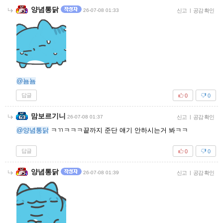
양념통닭
26-07-08 01:33
신고
|
공감 확인
@뇸뇸
답글
0
0
맘보르기니
26-07-08 01:37
신고
|
공감 확인
@양념통닭
ㅋㄲㅋㅋㅋ끝까지 준단 얘기 안하시는거 봐ㅋㅋ
답글
0
0
양념통닭
26-07-08 01:39
신고
|
공감 확인