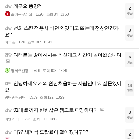
개긋으 똥망겜
잡담
2
댓글
즐거운우리집
Lv.95
조회 84
13:50
선희 스킨 적용시 버전 안맞다고 뜨는데 정상인건가
잡담
3
요?
댓글
커피꽃
Lv.8
조회 107
13:42
여러분들 좋아하시는 최신개그 시간이 돌아왔습니다
잡담
6
댓글
영화추천횽
Lv.56
조회 103
13:39
안녕하세요 거의 완전처음하는 사람인데요 질문있어
잡담
14
요
댓글
띵띵땅땅땅띵
Lv.39
조회 122
13:29
91레벨 까지 변변찮은 템으로 파밍하다가
잡담
3
댓글
비엔케이
Lv.23
조회 190
13:12
머?? 세계석 드랍율이 떨어졌다구??
잡담
2