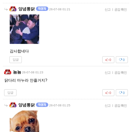
양념통닭
26-07-08 01:21
신고
|
공감 확인
감사합네다
답글
0
0
뇸뇸
26-07-08 01:23
신고
|
공감 확인
닭다리 마누라 안줄거지?
답글
0
0
양념통닭
26-07-08 01:25
신고
|
공감 확인