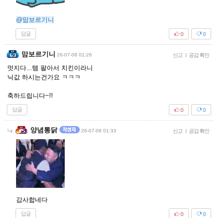
@맘보르기니
답글
0
0
맘보르기니
26-07-08 01:26
신고
|
공감 확인
멋지다...템 팔아서 치킨이라니
닉값 하시는건가요 ㅋㅋㅋ
축하드립니다~!!
답글
0
0
양념통닭
26-07-08 01:33
신고
|
공감 확인
감사합네다
답글
0
0