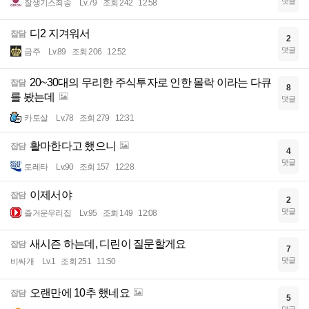
댓글
잘생기스죄송
Lv.79
조회 242
12:58
디2 지겨워서
잡담
2
댓글
금주
Lv.89
조회 206
12:52
20~30대의 무리한 주식투자로 인한 몰락 이라는 다큐
잡담
8
를 봤는데
댓글
카토살
Lv.78
조회 279
12:31
활마한다고 했으니
잡담
4
댓글
토레타
Lv.90
조회 157
12:28
이제서야
잡담
2
댓글
즐거운우리집
Lv.95
조회 149
12:08
새시즌 하는데, 디린이 질문할게요
잡담
7
댓글
비싸개
Lv.1
조회 251
11:50
오랜만에 10추 했네요
잡담
5