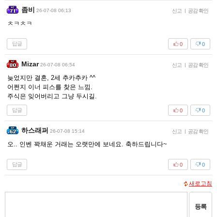
좀비
26-07-08 06:13
신고
|
공감 확인
ㅊㅋㅊㅋ
답글
0
0
Mizar
26-07-08 06:54
신고
|
공감 확인
늦었지만 결혼, 2세 추카추카 ^^
어쩐지 이너 피스를 찾은 느낌.
주식은 잊어버리고 그냥 두시길.
답글
0
0
하스래퍼
26-07-08 15:14
신고
|
공감 확인
오.. 인벤 꽉채운 거래는 오랫만에 보네요. 축하드립니다~
답글
0
0
새로고침
등록