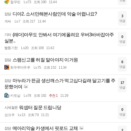
댓글
철무린
Lv.73
조회 190
11:44
디아2. 소서만해본사람인데 악술 어렵나요?
잡담
3
댓글
게싸
Lv.7
조회 217
11:44
(래더)아무도 안봐서 여기에올려요 우버3바바잡아주
기타
0
실분..
댓글
빨통기한
Lv.20
조회 109
11:42
스팸신고를 허질 말아야지 이거원
잡담
6
댓글
휘뚜루마뚜루
Lv.75
조회 152
11:34
마누라가 뜬금 생선깨스가 먹고십다길래 달고기를 주
잡담
17
문했어여
댓글
카토살
Lv.78
조회 192
추천 1
11:29
워셉터 질문 드립니당
시세질문
0
댓글
성크쿠
Lv.13
조회 79
11:21
메아리악술 카생에서 핏로드 교체
잡담
2