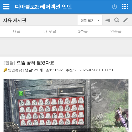
디아블로2: 레저렉션
인벤
자유 게시판
전체보기
공
검
글
지
색
내글
내 댓글
3추글
인증글
on/off
쓰
기
[잡담]
으뜸 공허 팔았다요
양념통닭
댓글: 25 개
조회:
1592
추천:
2
2026-07-08 01:17:51