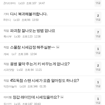
댓글
Z카리쑤마
Lv.10
조회 107
14:47
다시 복귀해볼까합니다.
기타
2
댓글
R우디
Lv.10
조회 96
13:50
파괴참 잘나오는 방볍 없나요
직업
7
댓글
특사부
Lv.30
조회 123
12:36
스몰참 시세감정 해주실분~~
직업
1
댓글
게싸
Lv.7
조회 106
12:04
용병 물약 주는거 키 바꾸는게 없나요?
직업
2
댓글
사과맛탕
Lv.32
조회 84
11:21
451독참 스탠 시세가 요즘 얼마정도 하나요?
직업
1
댓글
익찬아놀자
Lv.18
조회 346
01:35
장갑 래더인데 시세있을까요?
아이템
1
댓글
두산인
Lv.15
조회 187
00:43