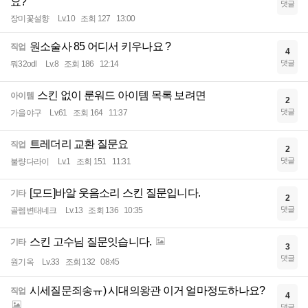
요?
댓글
장미꽃설향
Lv.10
조회 127
13:00
원소술사 85 어디서 키우나요 ?
직업
4
댓글
뭐32odl
Lv.8
조회 186
12:14
스킨 없이 룬워드 아이템 목록 보려면
아이템
2
댓글
가을야구
Lv.61
조회 164
11:37
트레더리 교환 질문요
직업
2
댓글
불량다라이
Lv.1
조회 151
11:31
[모드]바알 웃음소리 스킨 질문입니다.
기타
2
댓글
골렘변태네크
Lv.13
조회 136
10:35
스킨 고수님 질문잇습니다.
기타
3
댓글
원기옥
Lv.33
조회 132
08:45
시세질문죄송ㅠ) 시대의왕관 이거 얼마정도하나요?
직업
4
댓글