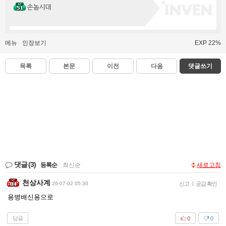
손놈시대
메뉴
인장보기
EXP 22%
목록
본문
이전
다음
댓글쓰기
댓글
(3)
등록순
|
최신순
새로고침
천상사계
26-07-02 05:30
신고
|
공감 확인
용병배신용으로
답글
0
0