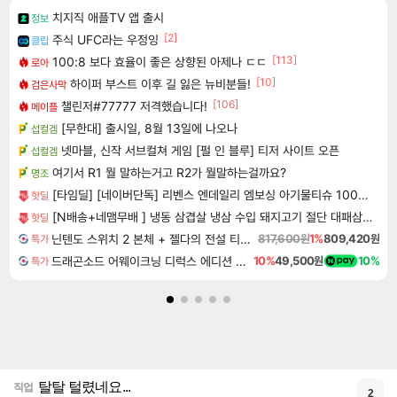
치지직 애플TV 앱 출시
정보
[2]
주식 UFC라는 우정잉
클립
[113]
100:8 보다 효율이 좋은 상향된 아제나 ㄷㄷ
로아
[10]
하이퍼 부스트 이후 길 잃은 뉴비분들!
검은사막
[106]
챌린저#77777 저격했습니다!
메이플
[무한대] 출시일, 8월 13일에 나오나
섭컬겜
넷마블, 신작 서브컬쳐 게임 [펄 인 블루] 티저 사이트 오픈
섭컬겜
여기서 R1 뭘 말하는거고 R2가 뭘말하는걸까요?
명조
[타임딜] [네이버단독] 리벤스 엔데일리 엠보싱 아기물티슈 100매, 10개
핫딜
[N배송+네맴무배 ] 냉동 삼겹살 냉삼 수입 돼지고기 절단 대패삼겹살
핫딜
닌텐도 스위치 2 본체 + 젤다의 전설 티어스 오브 더 킹덤 닌텐도 스위치 2 에디션 + 젤다의 전설 브레스 오브 더 와일드 닌텐도 스위치 2 에디션 번들
817,600원
1%
809,420원
특가
드래곤소드 어웨이크닝 디럭스 에디션 DragonSword Awakening Deluxe Edition
10%
49,500원
10%
특가
탈탈 털렸네요...
직업
2