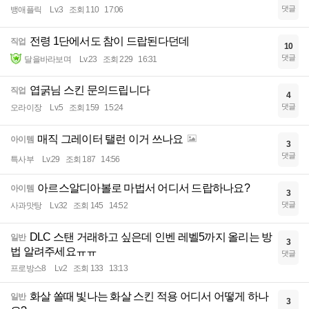
댓글
뱅애플릭
Lv.3
조회 110
17:06
전령 1단에서도 참이 드랍된다던데
직업
10
댓글
달을바라보며
Lv.23
조회 229
16:31
엽굵님 스킨 문의드립니다
직업
4
댓글
오라이장
Lv.5
조회 159
15:24
매직 그레이터 탤런 이거 쓰나요
아이템
3
댓글
특사부
Lv.29
조회 187
14:56
아르스알디아볼로 마법서 어디서 드랍하나요?
아이템
3
댓글
사과맛탕
Lv.32
조회 145
14:52
DLC 스탠 거래하고 싶은데 인벤 레벨5까지 올리는 방
일반
3
법 알려주세요ㅠㅠ
댓글
프로방스8
Lv.2
조회 133
13:13
화살 쏠때 빛나는 화살 스킨 적용 어디서 어떻게 하나
일반
3