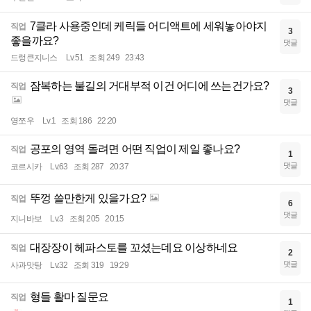
7클라 사용중인데 케릭들 어디액트에 세워놓아야지
직업
3
좋을까요?
댓글
드렁큰지니스
Lv.51
조회 249
23:43
잠복하는 불길의 거대부적 이건 어디에 쓰는건가요?
직업
3
댓글
영쪼우
Lv.1
조회 186
22:20
공포의 영역 돌려면 어떤 직업이 제일 좋나요?
직업
1
댓글
코르시카
Lv.63
조회 287
20:37
뚜껑 쓸만한게 있을가요?
직업
6
댓글
지니바보
Lv.3
조회 205
20:15
대장장이 헤파스토를 꼬셨는데요 이상하네요
직업
2
댓글
사과맛탕
Lv.32
조회 319
19:29
형들 활마 질문요
직업
1