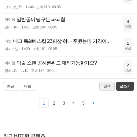
그때그넘79
Lv.46
조회 210
08-05
일반몹이 떨구는 파괴참
아이템
4
댓글
엘리디바
Lv.27
조회 294
08-05
네크 독&뼈 스킬 23피참 하나 주웠는데 가격이..
직업
1
댓글
폐지스님
Lv.20
조회 161
08-05
악술 스탠 공허룬워드 제작가능한가요?
아이템
2
댓글
정화니1
Lv.15
조회 187
08-05
최근
다음
검색
글쓰기
1
2
3
4
5
최근 HOT한 콘텐츠