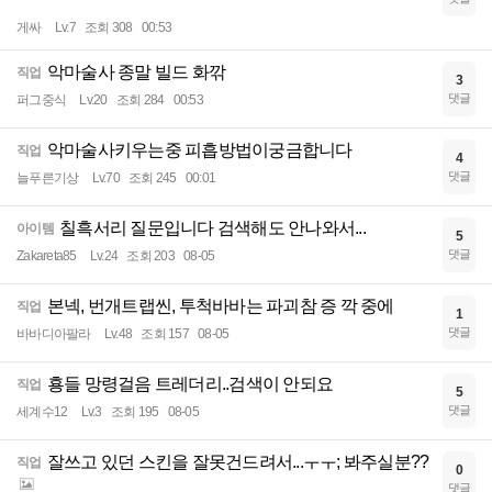
게싸
Lv.7
조회 308
00:53
악마술사 종말 빌드 화깎
직업
3
댓글
퍼그중식
Lv.20
조회 284
00:53
악마술사키우는중 피흡방법이궁금합니다
직업
4
댓글
늘푸른기상
Lv.70
조회 245
00:01
칠흑서리 질문입니다 검색해도 안나와서...
아이템
5
댓글
Zakareta85
Lv.24
조회 203
08-05
본넥, 번개트랩씬, 투척바바는 파괴참 증 깍 중에
직업
1
댓글
바바디아팔라
Lv.48
조회 157
08-05
횽들 망령걸음 트레더리..검색이 안되요
직업
5
댓글
세계수12
Lv.3
조회 195
08-05
잘쓰고 있던 스킨을 잘못건드려서...ㅜㅜ; 봐주실분??
직업
0
댓글