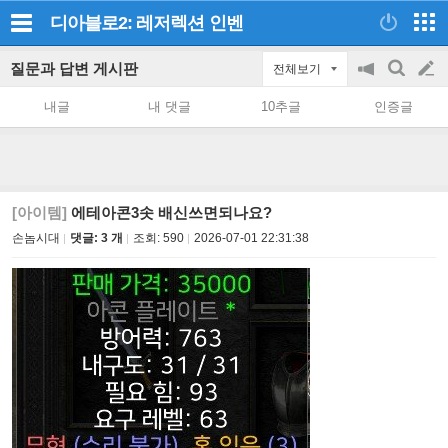
디아블로2: 레저렉션
인벤
질문과 답변 게시판
전체보기
공
검
글
지
색
내글
내 댓글
10추글
인증글
on/off
쓰
기
[아이템]
에테아콘3솟 배신쓰면되나요?
손놈시대
댓글: 3 개
조회:
590
2026-07-01 22:31:38