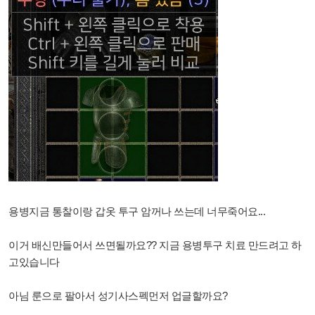
용병지금 통찰이랑 갑옷 투구 암꺼나 쓰는데 너무죽어요...
이거 배신만들어서 쓰면될까요?? 지금 용병투구 치료 만드려고 하
고있습니다
아님 룬으로 팔아서 성기사스펙먼저 업글할까요?