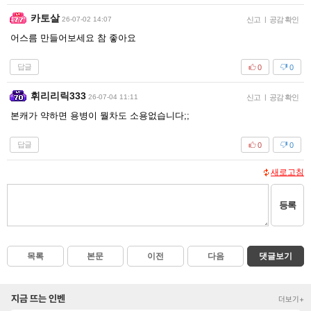
카토살
26-07-02 14:07
신고
|
공감 확인
어스름 만들어보세요 참 좋아요
답글
0
0
휘리리릭333
26-07-04 11:11
신고
|
공감 확인
본캐가 약하면 용병이 뭘차도 소용없습니다;;
답글
0
0
새로고침
등록
목록
본문
이전
다음
댓글보기
지금 뜨는 인벤
더보기+