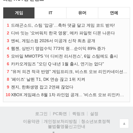
게임
IT
유머
연예
1
드래곤소드, 스팀 '압긍'…축하 댓글 달고 게임 코드 받자!
2
디바 잇는 '오버워치 한국 영웅', 메카 파일럿 디몬 나온다
3
엔씨, 게임스컴 2026서 미공개 신작 최초 공개
4
웹젠, 상반기 영업수익 773억 원…순이익 89% 증가
5
모바일 MMOTPS '더 디비전 리서전스', 6일 스팀에도 출시
6
카카오게임즈 "오딘 Q 내년 1월 출시, 연기는 없다"
7
"유저 의견 적극 반영" 게임프리크, 비스트 오브 리인카네이션 개선 나선다
8
'페이즈' 날뛴 T1, DK 연승 끊고 1위 지켜
9
젠지, 한화생명 잡고 2연패 끊었다
10
XBOX 게임패스 8월 1차 라인업 공개... '비스트 오브 리인카네이션' 즉시 합류
로그인
PC화면
퀵링크
설정
청소년보호정책
이용약관
개인정보처리방침
▲
불법촬영물신고안내