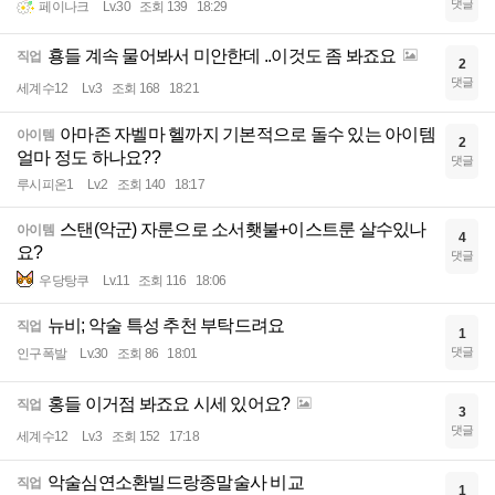
댓글
페이나크
Lv.30
조회 139
18:29
횽들 계속 물어봐서 미안한데 ..이것도 좀 봐죠요
직업
2
댓글
세계수12
Lv.3
조회 168
18:21
아마존 자벨마 헬까지 기본적으로 돌수 있는 아이템
아이템
2
얼마 정도 하나요??
댓글
루시피온1
Lv.2
조회 140
18:17
스탠(악군) 자룬으로 소서횃불+이스트룬 살수있나
아이템
4
요?
댓글
우당탕쿠
Lv.11
조회 116
18:06
뉴비; 악술 특성 추천 부탁드려요
직업
1
댓글
인구폭발
Lv.30
조회 86
18:01
홍들 이거점 봐죠요 시세 있어요?
직업
3
댓글
세계수12
Lv.3
조회 152
17:18
악술심연소환빌드랑종말술사 비교
직업
1