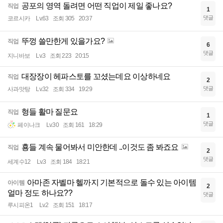
공포의 영역 돌려면 어떤 직업이 제일 좋나요?
직업
1
댓글
코르시카
Lv.63
조회 305
20:37
뚜껑 쓸만한게 있을가요?
직업
6
댓글
지니바보
Lv.3
조회 223
20:15
대장장이 헤파스토를 꼬셨는데요 이상하네요
직업
2
댓글
사과맛탕
Lv.32
조회 334
19:29
형들 활마 질문요
직업
1
댓글
페이나크
Lv.30
조회 161
18:29
횽들 계속 물어봐서 미안한데 ..이것도 좀 봐죠요
직업
2
댓글
세계수12
Lv.3
조회 184
18:21
아마존 자벨마 헬까지 기본적으로 돌수 있는 아이템
아이템
2
얼마 정도 하나요??
댓글
루시피온1
Lv.2
조회 151
18:17