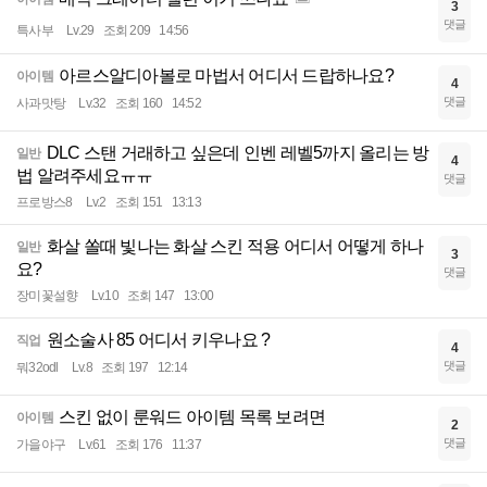
3
댓글
특사부
Lv.29
조회 209
14:56
아르스알디아볼로 마법서 어디서 드랍하나요?
아이템
4
댓글
사과맛탕
Lv.32
조회 160
14:52
DLC 스탠 거래하고 싶은데 인벤 레벨5까지 올리는 방
일반
4
법 알려주세요ㅠㅠ
댓글
프로방스8
Lv.2
조회 151
13:13
화살 쏠때 빛나는 화살 스킨 적용 어디서 어떻게 하나
일반
3
요?
댓글
장미꽃설향
Lv.10
조회 147
13:00
원소술사 85 어디서 키우나요 ?
직업
4
댓글
뭐32odl
Lv.8
조회 197
12:14
스킨 없이 룬워드 아이템 목록 보려면
아이템
2
댓글
가을야구
Lv.61
조회 176
11:37