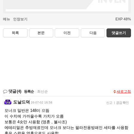
메뉴
인장보기
EXP 48%
목록
본문
이전
다음
댓글쓰기
댓글
(4)
등록순
|
최신순
새로고침
도날드덕
26-07-02 16:58
신고
|
공감 확인
모너크 일반은 148이 으뜸
이 수치에 가까울수록 가치가 오름
보통은 4솟만 사용함 (영혼 , 불사조)
에테리얼은 추방재료인데 모너크 보다는 팔라전용방패인 세타를 사용함
혹은 스왑용 영혼으로도 사용함