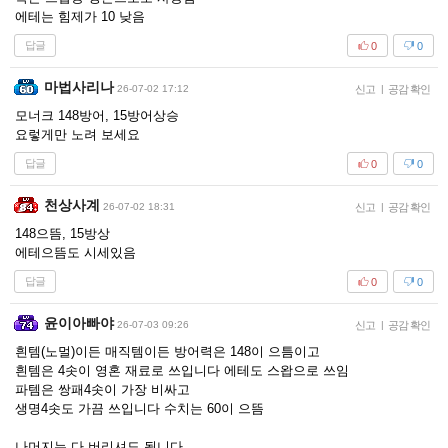
에테는 힘제가 10 낮음
답글
0
0
마법사리나
26-07-02 17:12
신고
|
공감 확인
모너크 148방어, 15방어상승
요렇게만 노려 보세요
답글
0
0
천상사계
26-07-02 18:31
신고
|
공감 확인
148으뜸, 15방상
에테으뜸도 시세있음
답글
0
0
윤이아빠야
26-07-03 09:26
신고
|
공감 확인
흰템(노멀)이든 매직템이든 방어력은 148이 으틈이고
흰템은 4솟이 영혼 재료로 쓰입니다 에테도 스왑으로 쓰임
파템은 쌍패4솟이 가장 비싸고
생명4솟도 가끔 쓰입니다 수치는 60이 으뜸
나머지는 다 버리셔도 됩니다