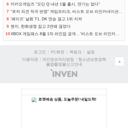
6
카카오게임즈 "오딘 Q 내년 1월 출시, 연기는 없다"
7
"유저 의견 적극 반영" 게임프리크, 비스트 오브 리인카네이션 개선 나선다
8
'페이즈' 날뛴 T1, DK 연승 끊고 1위 지켜
9
젠지, 한화생명 잡고 2연패 끊었다
10
XBOX 게임패스 8월 1차 라인업 공개... '비스트 오브 리인카네이션' 즉시 합류
로그인
PC화면
퀵링크
설정
청소년보호정책
이용약관
개인정보처리방침
▲
불법촬영물신고안내
(주)
인
벤