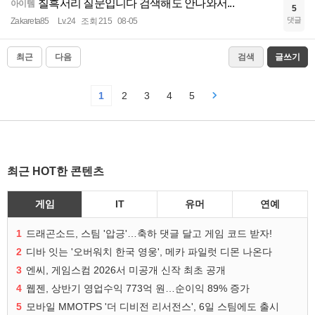
칠흑서리 질문입니다 검색해도 안나와서...
아이템
5
댓글
Zakareta85
Lv.24
조회 215
08-05
최근
다음
검색
글쓰기
1
2
3
4
5
최근 HOT한 콘텐츠
게임
IT
유머
연예
1
드래곤소드, 스팀 '압긍'…축하 댓글 달고 게임 코드 받자!
2
디바 잇는 '오버워치 한국 영웅', 메카 파일럿 디몬 나온다
3
엔씨, 게임스컴 2026서 미공개 신작 최초 공개
4
웹젠, 상반기 영업수익 773억 원…순이익 89% 증가
5
모바일 MMOTPS '더 디비전 리서전스', 6일 스팀에도 출시