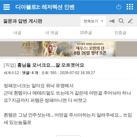
디아블로2: 레저렉션
인벤
질문과 답변 게시판
전체보기
공
검
글
지
색
내글
내 댓글
10추글
인증글
on/off
쓰
기
[직업]
횽님들 모너크요....잘 모르겟어요
세계수12
댓글: 4 개
조회:
591
2026-07-02 16:39:27
쌍패모너크는 알아요 워낙 유명해서
근데 흰템이나 에테리얼도 쓰는데거 같은데 어떤걸 주어놔야 하나
요? 지금까지 파템은 쌍패아니면 다 버렷고
흰템은 그냥 안주섯는데... 어떤걸 주서야하는지 알려주세요... 쓰임
새 있는놈들로