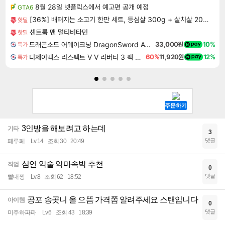
8월 28일 넷플릭스에서 예고편 공개 예정
GTA6
[36%] 배터지는 소고기 한판 세트, 등심살 300g + 살치살 200g + 부채살 200g + 갈비살 200g + 우삼겹 300g, 1.2kg, 1세트
핫딜
센트룸 맨 멀티비타민
핫딜
드래곤소드 어웨이크닝 DragonSword Awakening
33,000원
10%
특가
디제이맥스 리스펙트 V V 리버티 3 팩 DJMAX RESPECT V V Liberty 3 Pack DLC
60%
11,920원
12%
특가
3인방을 해보려고 하는데
기타
3
댓글
페루페
Lv.14
조회 30
20:49
심연 악술 악마속박 추천
직업
0
댓글
빨대짱
Lv.8
조회 62
18:52
공포 송곳니 올 으뜸 가격쫌 알려주세요 스탠입니다
아이템
0
댓글
미주하파파
Lv.6
조회 43
18:39