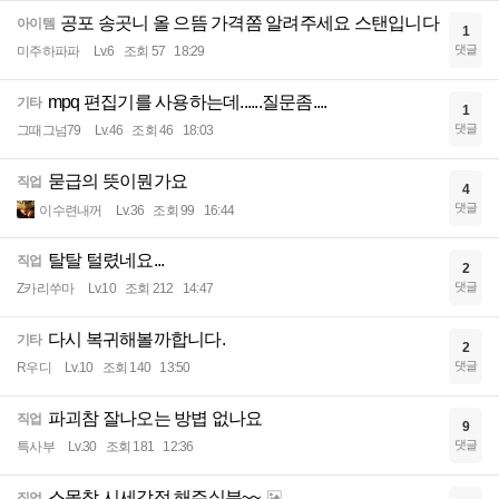
공포 송곳니 올 으뜸 가격쫌 알려주세요 스탠입니다
아이템
1
댓글
미주하파파
Lv.6
조회 57
18:29
mpq 편집기를 사용하는데......질문좀....
기타
1
댓글
그때그넘79
Lv.46
조회 46
18:03
묻급의 뜻이뭔가요
직업
4
댓글
이수련내꺼
Lv.36
조회 99
16:44
탈탈 털렸네요...
직업
2
댓글
Z카리쑤마
Lv.10
조회 212
14:47
다시 복귀해볼까합니다.
기타
2
댓글
R우디
Lv.10
조회 140
13:50
파괴참 잘나오는 방볍 없나요
직업
9
댓글
특사부
Lv.30
조회 181
12:36
스몰참 시세감정 해주실분~~
직업