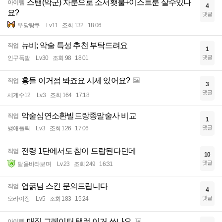
스탠(악군) 자룬으로 소서횃불+이스트룬 살수있나
아이템
4
요?
댓글
우당탕쿠
Lv.11
조회 132
18:06
뉴비; 악술 특성 추천 부탁드려요
직업
1
댓글
인구폭발
Lv.30
조회 98
18:01
홍들 이거점 봐죠요 시세 있어요?
직업
3
댓글
세계수12
Lv.3
조회 164
17:18
악술심연소환빌드랑종말술사 비교
직업
1
댓글
뱅애플릭
Lv.3
조회 126
17:06
전령 1단에서도 참이 드랍된다던데
직업
10
댓글
달을바라보며
Lv.23
조회 249
16:31
엽굵님 스킨 문의드립니다
직업
4
댓글
오라이장
Lv.5
조회 183
15:24
매직 그레이터 탤런 이거 쓰나요
아이템