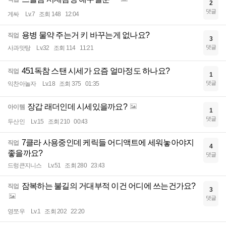
2
댓글
게싸
Lv.7
조회 148
12:04
용병 물약 주는거 키 바꾸는게 없나요?
직업
3
댓글
사과맛탕
Lv.32
조회 114
11:21
451독참 스탠 시세가 요즘 얼마정도 하나요?
직업
1
댓글
익찬아놀자
Lv.18
조회 375
01:35
장갑 래더인데 시세있을까요?
아이템
1
댓글
두산인
Lv.15
조회 210
00:43
7클라 사용중인데 케릭들 어디액트에 세워놓아야지
직업
4
좋을까요?
댓글
드렁큰지니스
Lv.51
조회 280
23:43
잠복하는 불길의 거대부적 이건 어디에 쓰는건가요?
직업
3
댓글
영쪼우
Lv.1
조회 202
22:20