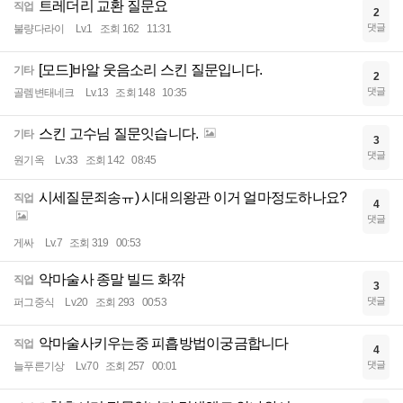
트레더리 교환 질문요
직업
2
댓글
불량다라이
Lv.1
조회 162
11:31
[모드]바알 웃음소리 스킨 질문입니다.
기타
2
댓글
골렘변태네크
Lv.13
조회 148
10:35
스킨 고수님 질문잇습니다.
기타
3
댓글
원기옥
Lv.33
조회 142
08:45
시세질문죄송ㅠ) 시대의왕관 이거 얼마정도하나요?
직업
4
댓글
게싸
Lv.7
조회 319
00:53
악마술사 종말 빌드 화깎
직업
3
댓글
퍼그중식
Lv.20
조회 293
00:53
악마술사키우는중 피흡방법이궁금합니다
직업
4
댓글
늘푸른기상
Lv.70
조회 257
00:01