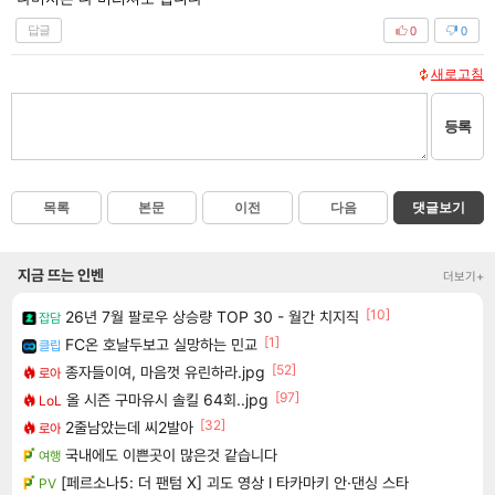
답글
0
0
새로고침
등록
목록
본문
이전
다음
댓글보기
지금 뜨는 인벤
더보기+
[10]
26년 7월 팔로우 상승량 TOP 30 - 월간 치지직
잡담
[1]
FC온 호날두보고 실망하는 민교
클립
[52]
종자들이여, 마음껏 유린하라.jpg
로아
[97]
올 시즌 구마유시 솔킬 64회..jpg
LoL
[32]
2줄남았는데 씨2발아
로아
국내에도 이쁜곳이 많은것 같습니다
여행
[페르소나5: 더 팬텀 X] 괴도 영상 l 타카마키 안·댄싱 스타
PV