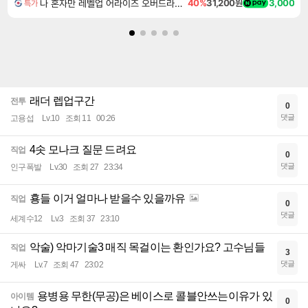
나 혼자만 레벨업 어라이즈 오버드라이브 디럭스 에디션 Solo Leveling Arise Overdrive Deluxe Edition
40%
31,200원
3,000
특가
래더 렙업구간
전투
0
댓글
고용섭
Lv.10
조회 11
00:26
4솟 모나크 질문 드려요
직업
0
댓글
인구폭발
Lv.30
조회 27
23:34
횽들 이거 얼마나 받을수 있을까유
직업
0
댓글
세계수12
Lv.3
조회 37
23:10
악술) 악마기술3 매직 목걸이는 환인가요? 고수님들
직업
3
댓글
게싸
Lv.7
조회 47
23:02
용병용 무한(무공)은 베이스로 콜블안쓰는이유가 있
아이템
0