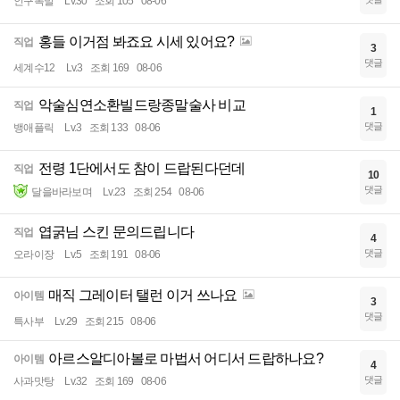
인구폭발
Lv.30
조회 105
08-06
홍들 이거점 봐죠요 시세 있어요?
직업
3
댓글
세계수12
Lv.3
조회 169
08-06
악술심연소환빌드랑종말술사 비교
직업
1
댓글
뱅애플릭
Lv.3
조회 133
08-06
전령 1단에서도 참이 드랍된다던데
직업
10
댓글
달을바라보며
Lv.23
조회 254
08-06
엽굵님 스킨 문의드립니다
직업
4
댓글
오라이장
Lv.5
조회 191
08-06
매직 그레이터 탤런 이거 쓰나요
아이템
3
댓글
특사부
Lv.29
조회 215
08-06
아르스알디아볼로 마법서 어디서 드랍하나요?
아이템
4
댓글
사과맛탕
Lv.32
조회 169
08-06