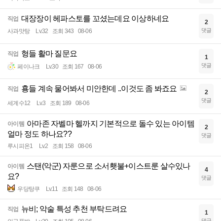
대장장이 헤파스토를 꼬셨는데요 이상하네요
직업
2
댓글
사과맛탕
Lv.32
조회 343
08-06
형들 활마 질문요
직업
1
댓글
페이나크
Lv.30
조회 167
08-06
횽들 계속 물어봐서 미안한데 ..이것도 좀 봐죠요
직업
2
댓글
세계수12
Lv.3
조회 189
08-06
아마존 자벨마 헬까지 기본적으로 돌수 있는 아이템
아이템
2
얼마 정도 하나요??
댓글
루시피온1
Lv.2
조회 158
08-06
스탠(악군) 자룬으로 소서횃불+이스트룬 살수있나
아이템
4
요?
댓글
우당탕쿠
Lv.11
조회 148
08-06
뉴비; 악술 특성 추천 부탁드려요
직업
1
댓글