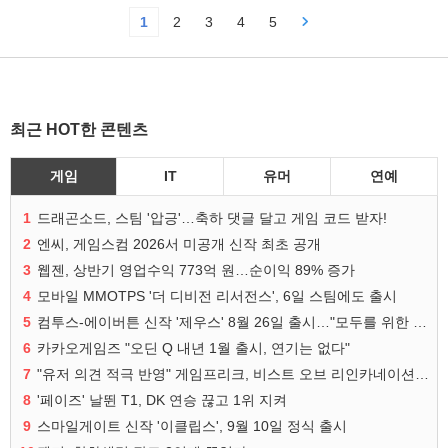
1
2
3
4
5
최근 HOT한 콘텐츠
게임
IT
유머
연예
1
드래곤소드, 스팀 '압긍'…축하 댓글 달고 게임 코드 받자!
2
엔씨, 게임스컴 2026서 미공개 신작 최초 공개
3
웹젠, 상반기 영업수익 773억 원…순이익 89% 증가
4
모바일 MMOTPS '더 디비전 리서전스', 6일 스팀에도 출시
5
컴투스-에이버튼 신작 '제우스' 8월 26일 출시…"모두를 위한 경쟁"
6
카카오게임즈 "오딘 Q 내년 1월 출시, 연기는 없다"
7
"유저 의견 적극 반영" 게임프리크, 비스트 오브 리인카네이션 개선 나선다
8
'페이즈' 날뛴 T1, DK 연승 끊고 1위 지켜
9
스마일게이트 신작 '이클립스', 9월 10일 정식 출시