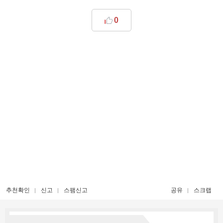
0
추천확인
신고
스팸신고
공유
스크랩