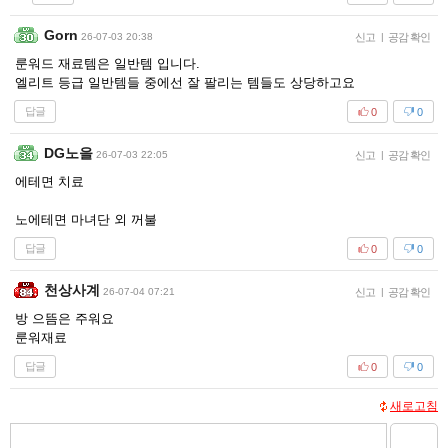
Gorn
26-07-03 20:38
신고
|
공감 확인
룬워드 재료템은 일반템 입니다.
엘리트 등급 일반템들 중에선 잘 팔리는 템들도 상당하고요
답글
0
0
DG노을
26-07-03 22:05
신고
|
공감 확인
에테면 치료
노에테면 마녀단 외 꺼불
답글
0
0
천상사계
26-07-04 07:21
신고
|
공감 확인
방 으뜸은 주워요
룬워재료
답글
0
0
새로고침