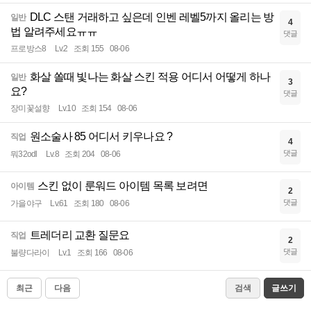
DLC 스탠 거래하고 싶은데 인벤 레벨5까지 올리는 방
일반
4
법 알려주세요ㅠㅠ
댓글
프로방스8
Lv.2
조회 155
08-06
화살 쏠때 빛나는 화살 스킨 적용 어디서 어떻게 하나
일반
3
요?
댓글
장미꽃설향
Lv.10
조회 154
08-06
원소술사 85 어디서 키우나요 ?
직업
4
댓글
뭐32odl
Lv.8
조회 204
08-06
스킨 없이 룬워드 아이템 목록 보려면
아이템
2
댓글
가을야구
Lv.61
조회 180
08-06
트레더리 교환 질문요
직업
2
댓글
불량다라이
Lv.1
조회 166
08-06
최근
다음
검색
글쓰기