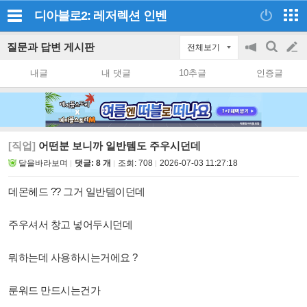
디아블로2: 레저렉션
인벤
질문과 답변 게시판
전체보기
공
검
글
지
색
내글
내 댓글
10추글
인증글
on/off
쓰
기
[직업]
어떤분 보니까 일반템도 주우시던데
달을바라보며
댓글: 8 개
조회:
708
2026-07-03 11:27:18
데몬헤드 ?? 그거 일반템이던데
주우셔서 창고 넣어두시던데
뭐하는데 사용하시는거에요 ?
룬워드 만드시는건가