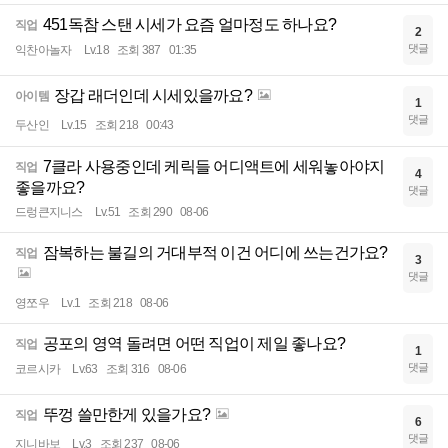
451독참 스탠 시세가 요즘 얼마정도 하나요?
직업
2
댓글
익찬아놀자
Lv.18
조회 387
01:35
장갑 래더인데 시세있을까요?
아이템
1
댓글
두산인
Lv.15
조회 218
00:43
7클라 사용중인데 케릭들 어디액트에 세워놓아야지
직업
4
좋을까요?
댓글
드렁큰지니스
Lv.51
조회 290
08-06
잠복하는 불길의 거대부적 이건 어디에 쓰는건가요?
직업
3
댓글
영쪼우
Lv.1
조회 218
08-06
공포의 영역 돌려면 어떤 직업이 제일 좋나요?
직업
1
댓글
코르시카
Lv.63
조회 316
08-06
뚜껑 쓸만한게 있을가요?
직업
6
댓글
지니바보
Lv.3
조회 237
08-06