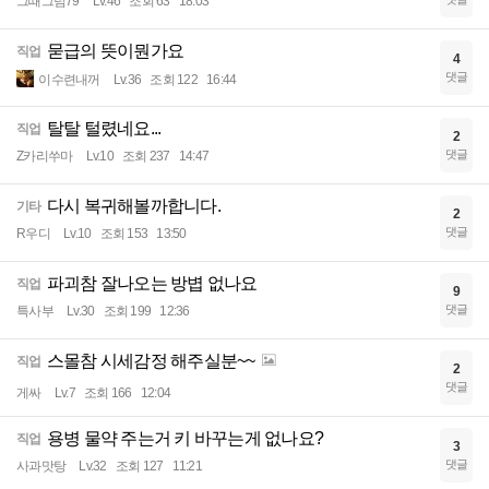
그때그넘79
Lv.46
조회 63
18:03
묻급의 뜻이뭔가요
직업
4
댓글
이수련내꺼
Lv.36
조회 122
16:44
탈탈 털렸네요...
직업
2
댓글
Z카리쑤마
Lv.10
조회 237
14:47
다시 복귀해볼까합니다.
기타
2
댓글
R우디
Lv.10
조회 153
13:50
파괴참 잘나오는 방볍 없나요
직업
9
댓글
특사부
Lv.30
조회 199
12:36
스몰참 시세감정 해주실분~~
직업
2
댓글
게싸
Lv.7
조회 166
12:04
용병 물약 주는거 키 바꾸는게 없나요?
직업
3
댓글
사과맛탕
Lv.32
조회 127
11:21