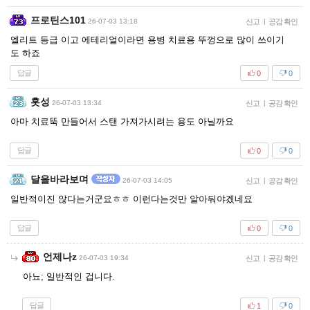
프로틴스101
26-07-03 13:18
신고
|
공감 확인
엘리트 등급 이고 에테리얼이라면 용병 치료용 뚜껑으로 많이 쓰이기
도 하죠
답글
0
0
홋성
26-07-03 13:34
신고
|
공감 확인
아마 치료뚝 만들어서 스탠 가져가시려는 용도 아닐까요
답글
0
0
달을바라보며
26-07-03 14:05
신고
|
공감 확인
일반적이진 않다는거군요ㅎㅎ 이런다는것만 알아둬야겠네요
답글
0
0
언제나z
26-07-03 19:34
신고
|
공감 확인
아뇨; 일반적인 겁니다.
답글
1
0