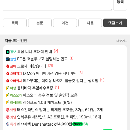
등록
목록
본문
이전
다음
댓글보기
지금 뜨는 인벤
더보기+
[2]
룩삼 니니 초대석 안내
정보
[1]
FC온 호날두보고 실망하는 민교
클립
[79]
크로체 따왔습니다
로아
[8]
D.Mon 애니메이션 영웅 시네마틱
오버워치
[9]
메가부대는 더이상 나오기 힘들것 같다는 생각임
오버워치
[1]
동해바다 추암해수욕장
여행
아스오라 성우 정보 및 출연작 모음
아스오라
리싱크드 1.06 패치노트 (8/5)
리싱크드
배스킨라빈스 엄마는 외계인 초코볼, 32g, 6개입, 2개
핫딜
연세우유 세브란스 A2 프로틴, 커피맛, 190ml, 16개
핫딜
덴샤어택 Denshattack
24,990원
5%
특가