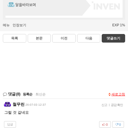
달을바라보며
메뉴
인장보기
EXP 1%
목록
본문
이전
다음
댓글쓰기
댓글
(8)
등록순
|
최신순
새로고침
철무린
26-07-03 12:37
신고
|
공감 확인
그럴 것 같네요
답글
0
0