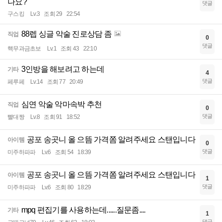
나요?
댓글
구스킹
Lv.3
조회 29
22:54
88렙 싱글 악술 진로상담 좀
직업
0
댓글
핵무과금초보
Lv.1
조회 43
22:10
3인방을 해보려고 하는데
기타
4
댓글
페루페
Lv.14
조회 77
20:49
심연 악술 악마속박 추천
직업
0
댓글
빨대짱
Lv.8
조회 91
18:52
공포 송곳니 올 으뜸 가격쫌 알려주세요 스탠입니다
아이템
0
댓글
미주하파파
Lv.6
조회 54
18:39
공포 송곳니 올 으뜸 가격쫌 알려주세요 스탠입니다
아이템
1
댓글
미주하파파
Lv.6
조회 80
18:29
mpq 편집기를 사용하는데......질문좀....
기타
1
댓글