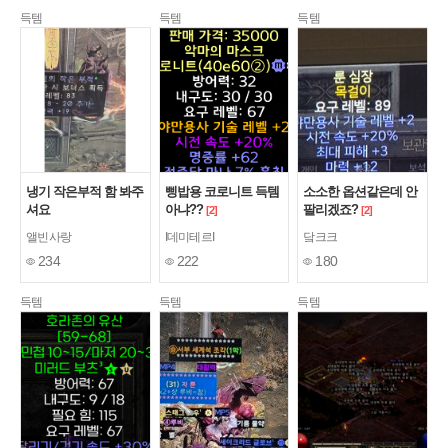
득템
득템
득템
냉기 작은부적 함 봐주
삥밥용 코로니트 득템
소소한 옵션같은데 안
셔요
아냐??
팔리겠죠?
[2]
[2]
앨빈사랑
I데미테르I
닼크크
234
222
180
득템
득템
득템