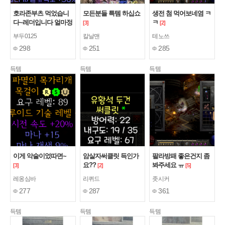
호라존부츠 먹었습니
모든분들 특템 하십쇼
생전 첨 먹어보네염 ㅋ
다~레더입니다 얼마정
ㅋ
[3]
[2]
도 할까요?
[7]
부두0125
칼날맨
테노쓰
298
251
285
득템
득템
득템
이게 악술이었따면~
암살자써클릿 득인가
팔라방패 좋은건지 좀
요??
봐주세요 ㅠ
[3]
[2]
[5]
레옹심바
리퀴드
좃시커
277
287
361
득템
득템
득템