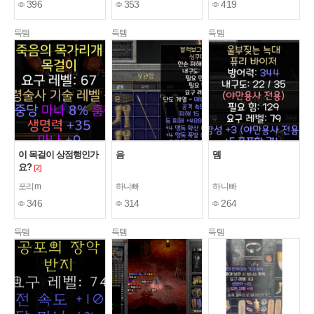
396
353
419
득템
득템
득템
이 목걸이 상점행인가
음
뎀
요?
[2]
포리m
하니빠
하니빠
346
314
264
득템
득템
득템