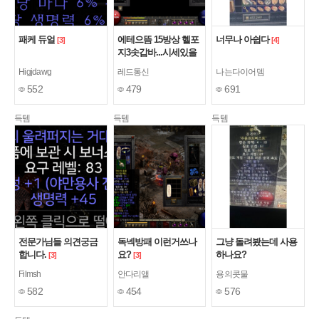
패케 듀얼
에테으뜸 15방상 헬포
너무나 아쉽다
[3]
[4]
지3솟갑바...시세있을
까요?
[3]
Higjdawg
레드통신
나는다이어뎀
552
479
691
득템
득템
득템
전문가님들 의견궁금
독넥방패 이런거쓰나
그냥 돌려봤는데 사용
합니다.
요?
하나요?
[3]
[3]
Filmsh
안다리앨
용의콧물
582
454
576