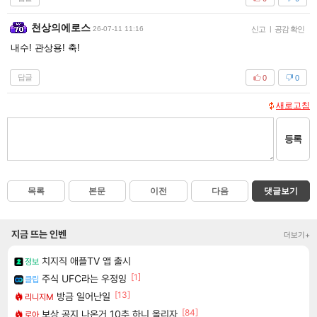
천상의에로스
26-07-11 11:16
신고
|
공감 확인
내수! 관상용! 축!
답글
0
0
새로고침
등록
목록
본문
이전
다음
댓글보기
지금 뜨는 인벤
더보기+
치지직 애플TV 앱 출시
정보
[1]
주식 UFC라는 우정잉
클립
[13]
방금 일어난일
리니지M
[84]
보상 공지 나온거 10추 하니 올리자
로아