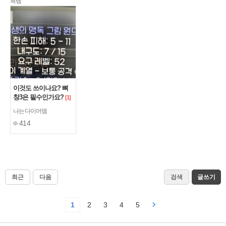
득템
이것도 쓰이나요? 뼈
창3은 필수인가요?
[1]
나는다이어뎀
414
최근
다음
검색
글쓰기
1
2
3
4
5