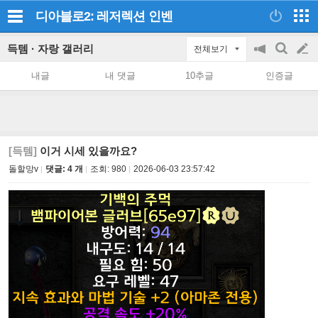
디아블로2: 레저렉션
인벤
득템 · 자랑 갤러리
전체보기
공
검
글
지
색
내글
내 댓글
10추글
인증글
on/off
쓰
기
[득템]
이거 시세 있을까요?
돌할망v
댓글: 4 개
조회:
980
2026-06-03 23:57:42