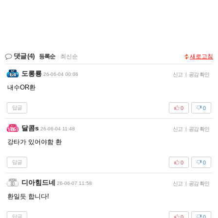
댓글
(4)
등록순
|
최신순
새로고침
도롱룡
26-06-04 00:06
신고
|
공감 확인
내수OR환
답글
0
0
달콤s
26-06-04 11:48
신고
|
공감 확인
강타가 있어야함 환
답글
0
0
디아힘드네
26-06-07 11:58
신고
|
공감 확인
환일듯 합니다!
답글
0
0