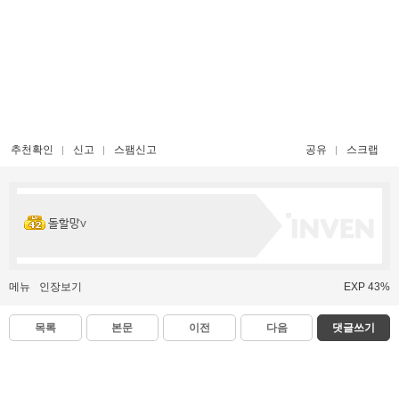
추천확인
신고
스팸신고
공유
스크랩
돌할망v
메뉴
인장보기
EXP 43%
목록
본문
이전
다음
댓글쓰기