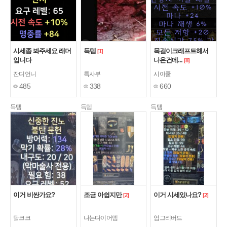
시세좀 봐주세요 래더
득템
목걸이크래프트해서
[1]
입니다
나온건데...
[8]
잔디언니
특사부
시아쿨
485
338
660
득템
득템
득템
이거 비싼가요?
조금 아쉽지만
이거 시세있나요?
[2]
[2]
닼크크
나는다이어뎀
엄그리버드