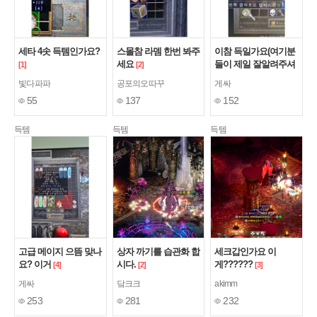
세타 4솟 득템인가요?
스몰참 라뎀 한번 봐주
이참 득일가요(여기분
세요
들이 제일 잘알려주셔
[1]
[2]
서ㅠ) 참은어렵네요
[5]
빛다파파
공포의오따꾸
게싸
55
137
152
득템
득템
득템
고급 메이지 으뜸 맞나
상자 까기를 습관화 합
세크갑인가요 이
요? 이거
시다.
게??????
[4]
[2]
[3]
게싸
닼크크
akimm
253
281
232