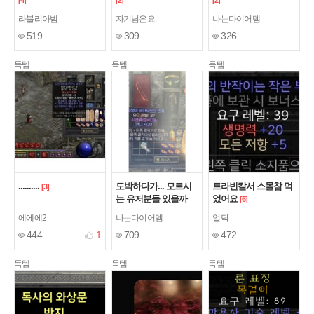
[4]
[2]
[2]
라블리아범
자기님은요
나는다이어뎀
519
309
326
득템
득템
득템
..........
도박하다가... 모르시
트라빈칼서 스몰참 먹
[3]
는 유저분들 있을까
었어요
[6]
봐..
[1]
에에에2
나는다이어뎀
얼닥
444
1
709
472
득템
득템
득템