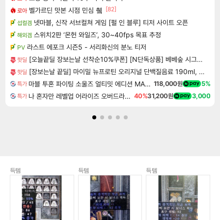
[82]
벨가르딘 맛본 시점 민심 췤
로아
넷마블, 신작 서브컬쳐 게임 [펄 인 블루] 티저 사이트 오픈
섭컬겜
스위치2판 ‘몬헌 와일즈’, 30~40fps 목표 추정
해외겜
라스트 에포크 시즌5 - 서리화신의 분노 티저
PV
[오늘끝딜 장보는날 선착순10%쿠폰] [N단독상품] 베베숲 시그니처 블랙 헤리티지 66매 캡 20팩 / 85평량 빅사이즈 프리미엄 비건 신생아 아기물티슈
핫딜
[장보는날 끝딜] 마이밀 뉴프로틴 오리지널 단백질음료 190ml, 30개 [원산지:상세설명에 표시]
핫딜
마블 투혼 파이팅 소울즈 얼티밋 에디션 MARVEL Tokon Fighting Souls Ultimate Edition
118,000원
5%
특가
나 혼자만 레벨업 어라이즈 오버드라이브 디럭스 에디션 Solo Leveling Arise Overdrive Deluxe Edition
40%
31,200원
3,000
특가
득템
득템
득템