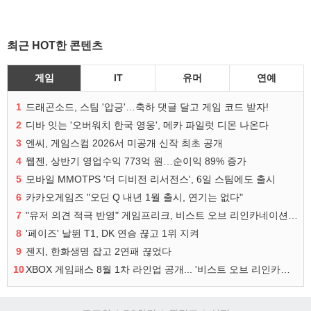
최근 HOT한 콘텐츠
게임
IT
유머
연예
1
드래곤소드, 스팀 '압긍'…축하 댓글 달고 게임 코드 받자!
2
디바 잇는 '오버워치 한국 영웅', 메카 파일럿 디몬 나온다
3
엔씨, 게임스컴 2026서 미공개 신작 최초 공개
4
웹젠, 상반기 영업수익 773억 원…순이익 89% 증가
5
모바일 MMOTPS '더 디비전 리서전스', 6일 스팀에도 출시
6
카카오게임즈 "오딘 Q 내년 1월 출시, 연기는 없다"
7
"유저 의견 적극 반영" 게임프리크, 비스트 오브 리인카네이션 개선 나선다
8
'페이즈' 날뛴 T1, DK 연승 끊고 1위 지켜
9
젠지, 한화생명 잡고 2연패 끊었다
10
XBOX 게임패스 8월 1차 라인업 공개... '비스트 오브 리인카네이션' 즉시 합류