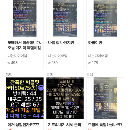
도배해서 죄송합니다.
나름 잘 나왔지만
하필이면
오늘 마지막 득템이길
ㅎㅎ
나는다이어뎀
나는다이어뎀
나는다이어뎀
493
289
278
득템
득템
득템
이거 상점인가요???
기드의내기 시세 문의
주말에 득템하셨나요?