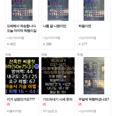
도배해서 죄송합니다.
나름 잘 나왔지만
하필이면
오늘 마지막 득템이길
ㅎㅎ
나는다이어뎀
나는다이어뎀
나는다이어뎀
492
288
277
득템
득템
득템
이거 상점인가요???
기드의내기 시세 문의
주말에 득템하셨나요?
[4]
[2]
[2]
라블리아범
자기님은요
나는다이어뎀