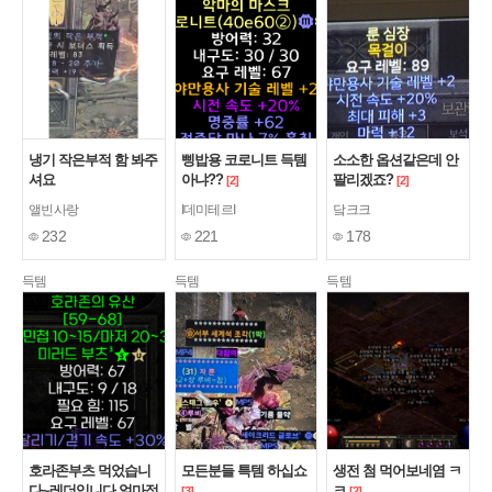
냉기 작은부적 함 봐주
삥밥용 코로니트 득템
소소한 옵션같은데 안
셔요
아냐??
팔리겠죠?
[2]
[2]
앨빈사랑
I데미테르I
닼크크
232
221
178
득템
득템
득템
호라존부츠 먹었습니
모든분들 특템 하십쇼
생전 첨 먹어보네염 ㅋ
다~레더입니다 얼마정
ㅋ
[3]
[2]