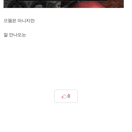
으뜸은 아니지만
잘 안나오는
0