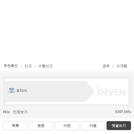
추천확인
신고
스팸신고
공유
스크랩
포리m
메뉴
인장보기
EXP 24%
목록
본문
이전
다음
댓글쓰기