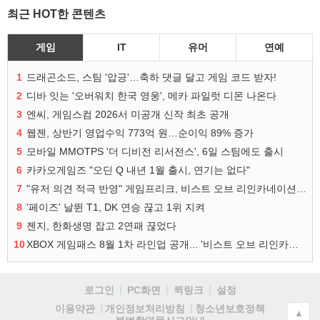
최근 HOT한 콘텐츠
게임
IT
유머
연예
1
드래곤소드, 스팀 '압긍'…축하 댓글 달고 게임 코드 받자!
2
디바 잇는 '오버워치 한국 영웅', 메카 파일럿 디몬 나온다
3
엔씨, 게임스컴 2026서 미공개 신작 최초 공개
4
웹젠, 상반기 영업수익 773억 원…순이익 89% 증가
5
모바일 MMOTPS '더 디비전 리서전스', 6일 스팀에도 출시
6
카카오게임즈 "오딘 Q 내년 1월 출시, 연기는 없다"
7
"유저 의견 적극 반영" 게임프리크, 비스트 오브 리인카네이션 개선 나선다
8
'페이즈' 날뛴 T1, DK 연승 끊고 1위 지켜
9
젠지, 한화생명 잡고 2연패 끊었다
10
XBOX 게임패스 8월 1차 라인업 공개... '비스트 오브 리인카네이션' 즉시 합류
로그인
PC화면
퀵링크
설정
청소년보호정책
이용약관
개인정보처리방침
▲