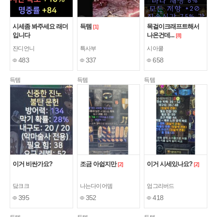
시세좀 봐주세요 래더
득템
목걸이크래프트해서
[1]
입니다
나온건데...
[8]
잔디언니
특사부
시아쿨
483
337
658
득템
득템
득템
이거 비싼가요?
조금 아쉽지만
이거 시세있나요?
[2]
[2]
닼크크
나는다이어뎀
엄그리버드
395
352
418