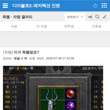
디아블로2: 레저렉션
인벤
득템 · 자랑 갤러리
전체보기
공
검
글
지
색
내글
내 댓글
10추글
인증글
on/off
쓰
기
[득템]
이거 득템맞죠?
포리m
댓글: 2 개
조회:
1010
2026-07-08 17:42:58