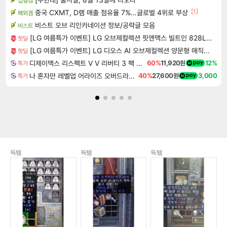
섭컬겜
[1]
중국 CXMT, D램 매출 점유율 7%…글로벌 4위로 부상
해외겜
비스트 오브 리인카네이션 정보/공략글 모음
비스트
[LG 여름특가 이벤트] LG 오브제컬렉션 핏앤맥스 빌트인 828L 에센셜 화이트
핫딜
[LG 여름특가 이벤트] LG 디오스 AI 오브제컬렉션 양문형 매직스페이스 2도어 냉장고
핫딜
디제이맥스 리스펙트 V V 리버티 3 팩 DJMAX RESPECT V V Liberty 3 Pack DLC
60%
11,920원
12%
특가
나 혼자만 레벨업 어라이즈 오버드라이브 Solo Leveling Arise
40%
27,600원
3,000
특가
득템
득템
득템