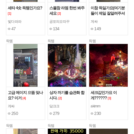
세타 4솟 득템인가요?
스몰참 라뎀 한번 봐주
이참 득일가요(여기분
세요
들이 제일 잘알려주셔
[1]
[2]
서ㅠ) 참은어렵네요
[5]
빛다파파
공포의오따꾸
게싸
47
134
149
득템
득템
득템
고급 메이지 으뜸 맞나
상자 까기를 습관화 합
세크갑인가요 이
요? 이거
시다.
게??????
[4]
[2]
[3]
게싸
닼크크
akimm
250
279
230
득템
득템
득템