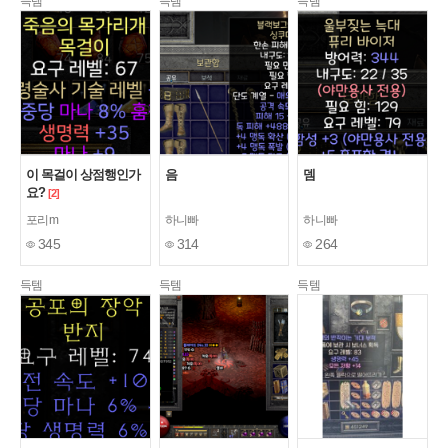
득템
득템
득템
이 목걸이 상점행인가
음
뎀
요?
[2]
포리m
하니빠
하니빠
345
314
264
득템
득템
득템