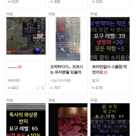
518
308
325
득템
득템
득템
..........
도박하다가... 모르시
트라빈칼서 스몰참 먹
[3]
는 유저분들 있을까
었어요
[6]
봐..
[1]
에에에2
나는다이어뎀
얼닥
442
1
707
470
득템
득템
득템