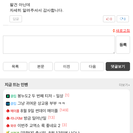
팔건 아닌데
자세히 알려주셔서 감사합니다.
답글
0
0
새로고침
등록
목록
본문
이전
다음
댓글보기
지금 뜨는 인벤
더보기+
[1]
봉누도2 두 번째 티저 - 일상
클립
그냥 귀여운 상교용 부부 ㅋㅋ
클립
[149]
8월 9일 썬데이 메이플
메이플
[13]
방금 일어난일
리니지M
[3]
이번주 교역소 룩 좋네요 2
와우
[무한대] 출시일, 8월 13일에 나오나