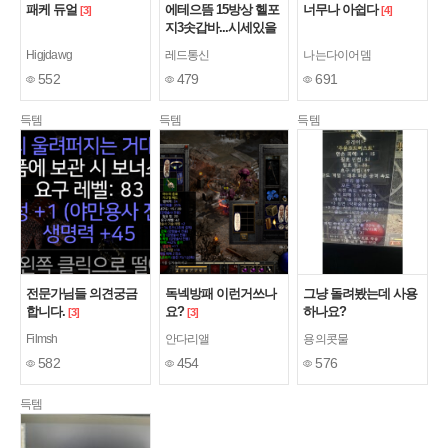
패케 듀얼
에테으뜸 15방상 헬포
너무나 아쉽다
[3]
[4]
지3솟갑바...시세있을
까요?
[3]
Higjdawg
레드통신
나는다이어뎀
552
479
691
득템
득템
득템
전문가님들 의견궁금
독넥방패 이런거쓰나
그냥 돌려봤는데 사용
합니다.
요?
하나요?
[3]
[3]
Filmsh
안다리앨
용의콧물
582
454
576
득템