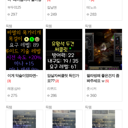
도 할까요?
[7]
부두0125
칼날맨
테노쓰
297
249
283
득템
득템
득템
이게 악술이었따면~
암살자써클릿 득인가
팔라방패 좋은건지 좀
요??
봐주세요 ㅠ
[3]
[2]
[5]
레옹심바
리퀴드
좃시커
275
286
360
득템
득템
득템