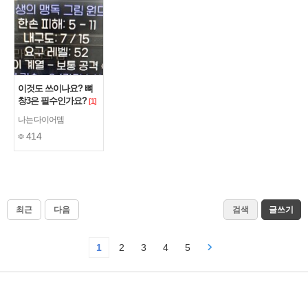
이것도 쓰이나요? 뼈
창3은 필수인가요?
[1]
나는다이어뎀
414
최근
다음
검색
글쓰기
1
2
3
4
5