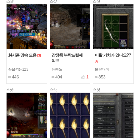
스샷
스샷
스샷
14시즌 망송 모음
감정좀 부탁드릴께
이활 가치가 있나요??
[3]
여!!!!
[4]
꽃을꺽는123
듀뽕쓰
붉은대즤
446
404
1
853
스샷
스샷
스샷