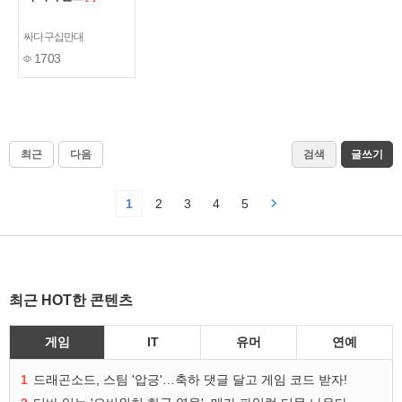
싸다구십만대
1703
최근
다음
검색
글쓰기
1
2
3
4
5
최근 HOT한 콘텐츠
게임
IT
유머
연예
1
드래곤소드, 스팀 '압긍'…축하 댓글 달고 게임 코드 받자!