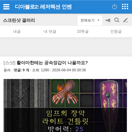
디아블로2: 레저렉션
인벤
스크린샷 갤러리
전체보기
공
검
글
지
색
내글
내 댓글
10추글
인증글
on/off
쓰
기
[스샷]
활아마한테는 공속장갑이 나을까요?
용려
댓글: 9 개
조회:
1280
2026-06-04 00:30:36