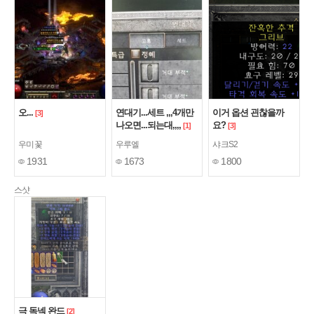
오...
연대기...세트 ,,,4개만
이거 옵션 괸찮을까
[3]
나오면...되는대,,,,
요?
[1]
[3]
우미꽃
우루엘
샤크S2
1931
1673
1800
스샷
극 독넥 완드
[2]