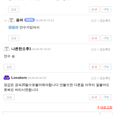
답글
0
0
용려
26-06-05 15:22
신고
|
공감 확인
@용려
안수가있어서
답글
0
0
나른한오후1
26-06-05 16:02
신고
|
공감 확인
안수 승
답글
0
0
Locators
26-06-06 00:20
신고
|
공감 확인
장갑은 공속20필수로붙어줘야합니다 안붙으면 다른옵 아무리 잘붙어도
못쎠요 버리시면됩니다
답글
0
0
새로고침