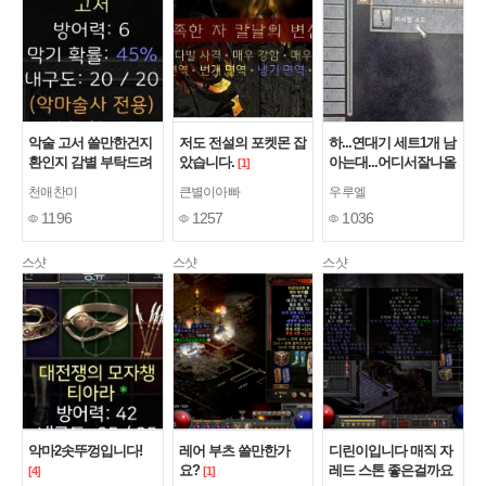
악술 고서 쓸만한건지
저도 전설의 포켓몬 잡
하...연대기 세트1개 남
환인지 감별 부탁드려
았습니다.
아는대...어디서잘나올
[1]
요
까요??
[7]
[1]
천애찬미
큰별이아빠
우루엘
1196
1257
1036
스샷
스샷
스샷
악마2솟뚜껑입니다!
레어 부츠 쓸만한가
디린이입니다 매직 자
요?
레드 스톤 좋은걸까요
[4]
[1]