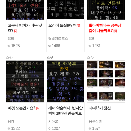
고문서 방어가 너무 낮
오징어 드실분?ㅋ
활아마한테는 공속장
[5]
죠?
갑이 나을까요?
[2]
[9]
용려
달빛윈드포스
용려
1525
1466
1281
스샷
스샷
스샷
이것 쓰는건가요?
래더 악술하다..반지압
래더13기 정산
[4]
박에 10개만 만들어보
자했는데
[3]
용려
시아쿨
응큼삼촌
1322
1207
1574