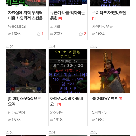
자료실에 자작 부캐릭
누군가 나를 억까하는
수치라도 재밌었으면
터용 사양최적 스킨을
듯한
[6]
[1]
업데이트 했습니
유튭cassd2r
고이랄
사이다맛우유
다.2026년 5월 날짜에
1686
1
2037
2
1634
요.
[2]
스샷
스샷
스샷
[디아1] 스샷 5장으로
아마존...정말 아쉽네
룩 어때요? ㅋㅋ
[3]
요약
요...
[3]
님아잡탬점
와신상담
S케이건5
1578
1918
1682
스샷
스샷
스샷