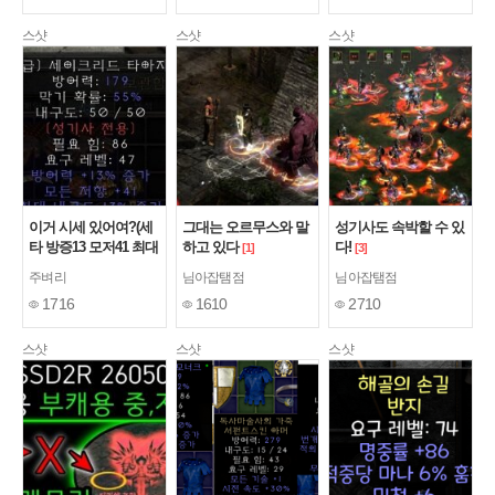
스샷
스샷
스샷
이거 시세 있어여?(세
그대는 오르무스와 말
성기사도 속박할 수 있
타 방증13 모저41 최대
하고 있다
다!
[1]
[3]
내구13 )
[1]
주벼리
님아잡탬점
님아잡탬점
1716
1610
2710
스샷
스샷
스샷