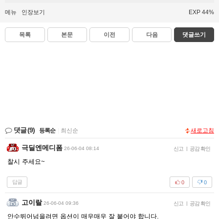
메뉴
인장보기
EXP 44%
목록
본문
이전
다음
댓글쓰기
댓글
(9)
등록순
|
최신순
새로고침
극딜엔메디폼
26-06-04 08:14
신고
|
공감 확인
찰시 주세요~
답글
0
0
고이랄
26-06-04 09:36
신고
|
공감 확인
안수뛰어넘을려면 옵션이 매우매우 잘 붙어야 합니다.