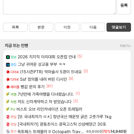
등록
목록
본문
이전
다음
댓글보기
지금 뜨는 인벤
더보기+
[5]
2026 치지직 이리대회 오픈컵 안내
정보
그냥 귀여운 상교용 부부 ㅋㅋ
클립
[5]
(15시즌PTR) 악마술사 5경이 뜨네요
디아4
[6]
Ssf 정의를 내려 버린 디시인
디아4
[81]
빵값 문의 후기
메이플
[1]
7년만에 가족여행을 다녀왔습니다.
여행
[3]
저도 신차계약하고 차 받았습니다
차벤
비스트 오브 리인카네이션 오픈 트레일러
PV
[또 국내최저가 ㅁㅊ] 청년국산 매운맛 굵은 고춧가루 1kg
핫딜
[국내최저가] 광동초이스 광옥고스틱 산삼배양근 30포
핫딜
옥토패스 트래블러 II Octopath Traveler II
49,800원
70%
14,940원
특가