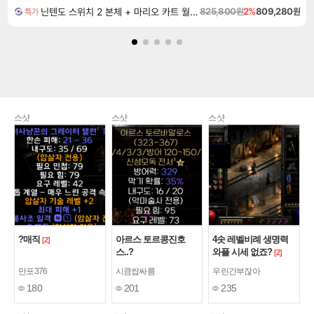
닌텐도 스위치 2 본체 + 마리오 카트 월드 + 포켓몬스터 레전드 ZA 닌텐도 스위치 2 에디션 번들
825,800원
2%
809,280원
특가
스샷
스샷
스샷
?매직
아르스 토르콩진호
4솟 레벨비례 생명력
[2]
스..?
와플 시세 없죠?
[2]
만포376
시큼쌉싸름
우린간부잖아
180
201
235