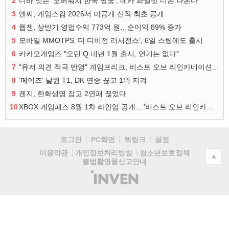
2
디바 잇는 '오버워치 한국 영웅', 메카 파일럿 디몬 나온다
3
엔씨, 게임스컴 2026서 미공개 신작 최초 공개
4
웹젠, 상반기 영업수익 773억 원…순이익 89% 증가
5
모바일 MMOTPS '더 디비전 리서전스', 6일 스팀에도 출시
6
카카오게임즈 "오딘 Q 내년 1월 출시, 연기는 없다"
7
"유저 의견 적극 반영" 게임프리크, 비스트 오브 리인카네이션 개선 나선다
8
'페이즈' 날뛴 T1, DK 연승 끊고 1위 지켜
9
젠지, 한화생명 잡고 2연패 끊었다
10
XBOX 게임패스 8월 1차 라인업 공개... '비스트 오브 리인카네이션' 즉시 합류
로그인
PC화면
퀵링크
설정
청소년보호정책
이용약관
개인정보처리방침
▲
불법촬영물신고안내
(주)
인
벤