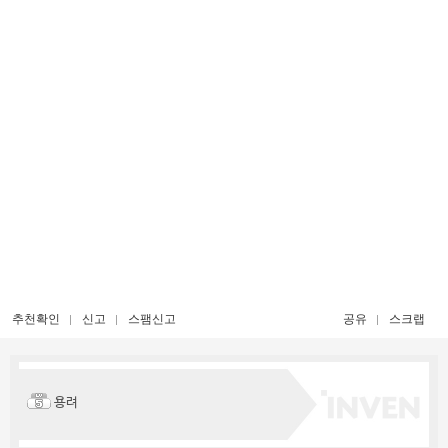
추천확인
신고
스팸신고
공유
스크랩
용려