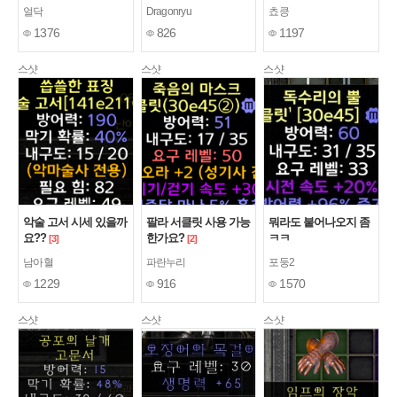
[1]
얼닥
Dragonryu
쵸킁
1376
826
1197
스샷
스샷
스샷
악술 고서 시세 있을까
팔라 서클릿 사용 가능
뭐라도 붙어나오지 좀
요??
한가요?
ㅋㅋ
[3]
[2]
남아혈
파란누리
포둥2
1229
916
1570
스샷
스샷
스샷