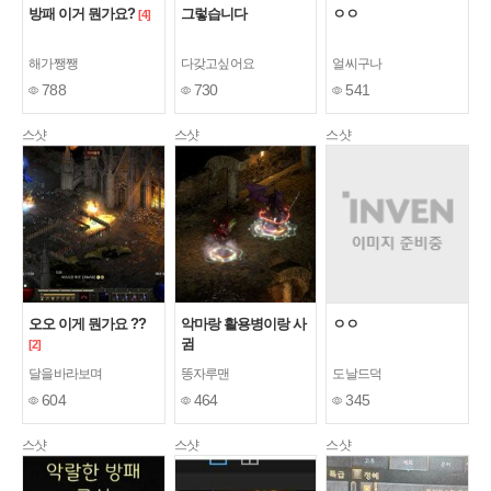
방패 이거 뭔가요?
그렇습니다
ㅇㅇ
[4]
해가쨍쨍
다갖고싶어요
얼씨구나
788
730
541
스샷
스샷
스샷
오오 이게 뭔가요 ??
악마랑 활용병이랑 사
ㅇㅇ
귐
[2]
달을바라보며
똥자루맨
도날드덕
604
464
345
스샷
스샷
스샷