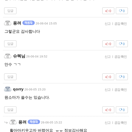
답글
0
0
용려
26-06-04 15:05
신고
|
공감 확인
그렇군요 감사합니다
답글
0
0
슈렉님
26-06-04 19:52
신고
|
공감 확인
안수 ㄱㄱ
답글
0
0
qorry
26-06-05 15:20
신고
|
공감 확인
원소마가 쓸수는 있습니다.
답글
0
0
용려
26-06-05 15:22
신고
|
공감 확인
활아마키우고자 버렸어요 ㅠㅠ 정보감사해요