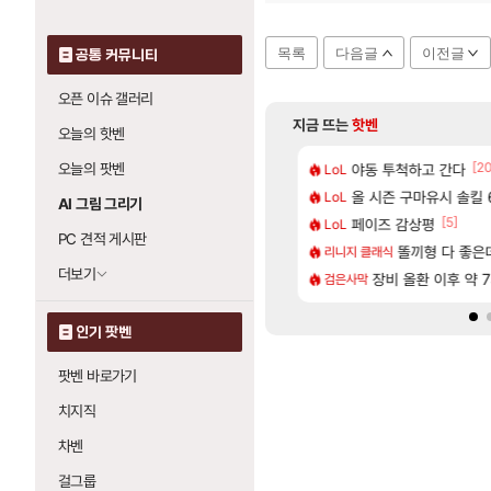
목록
다음글
이전글
공통 커뮤니티
오픈 이슈 갤러리
지금 뜨는
핫벤
오늘의 핫벤
[88]
[2
오늘의 팟벤
 나온거 10추 하니 올리자
도 이쁜곳이 많은것 같습니다
야동 투척하고 간다
아사쿠라 마이 성
LoL
아스오라
[106]
77777 저격했습니다!
크드 1.06 패치노트 (8/5)
올 시즌 구마유시 솔킬 6
아스오라 성우 정
LoL
아스오라
AI 그림 그리기
[77]
[1]
[5]
따왔습니다
CXMT, D램 매출 점유율 7%…글로벌 4위로 부상
페이즈 감상평
아키츠 아키나 성
LoL
아스오라
PC 견적 게시판
[239]
구로 쓰는 인방 하꼬 스트리머 박제합니다.
발 원가 압박, 메인보드값 오르나
모든 성소 위치 공략 
똘끼형 다 좋은데 해외작
리니지 클래식
비스트
더보기
[20]
한 삼색화채 찐1등 떳냐 ㅅㅅㅅ
 3사, 2027년 생산분 완판?
스누피냥님
장비 올환 이후 약 
검은사막
명조
인기 팟벤
팟벤 바로가기
치지직
차벤
걸그룹