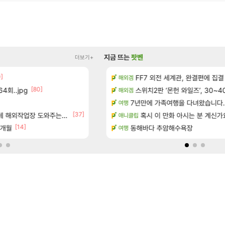
지금 뜨는
팟벤
더보기+
0]
[14]
우 정보 및 주요 필모
방금 일어난일
FF7 외전 세계관, 완결편에 집결
리니지M
해외겜
[80]
4회..jpg
보 및 출연작 모음
D.Mon 애니메이션 영웅 시네마
스위치2판 ‘몬헌 와일즈’, 30~4
오버워치
해외겜
우 정보 및 주요 필모
7년만에 가족여행을 다녀왔습니다.
하이퍼 부스트 이후 길 잃은 뉴비
검은사막
여행
[37]
[155]
(40개) - 귀환한 영혼 도전과제
업장 도와주는 짓은 좀 아니지않냐?
8월 9일 썬데이 메이플
혹시 이 만화 아시는 분 계신가
메이플
애니클립
[14]
[1]
7개월
페이즈 영애짤 찾았다
동해바다 추암해수욕장
LoL
여행