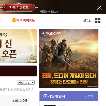
혜택.아이마트
로그인
인
벤
전
체
사
이
트
맵
블로2 인벤 스크린샷 갤러리
게임 캘린더
더보기+
조회:
1,048