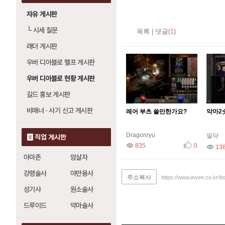
자유 게시판
└
시세 질문
목록
|
댓글(
1
)
래더 게시판
우버 디아블로 헬프 게시판
우버 디아블로 현황 게시판
길드 홍보 게시판
비매너 · 사기 신고 게시판
레어 부츠 쓸만한가요?
악마2
Dragonryu
얼닥
직업 게시판
조회
835
추천
0
조회
13
아마존
암살자
강령술사
야만용사
주소복사
https://www.inven.co.kr/b
성기사
원소술사
드루이드
악마술사