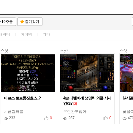
10추글
즐겨찾기
캐릭터
아이템
기타
스샷
스샷
스샷
아르스 토르콩진호스..?
4솟 레벨비례 생명력 와플 시세
14시
없죠?
[2]
시큼쌉싸름
우린간부잖아
꽃을꺽
233
0
267
0
47