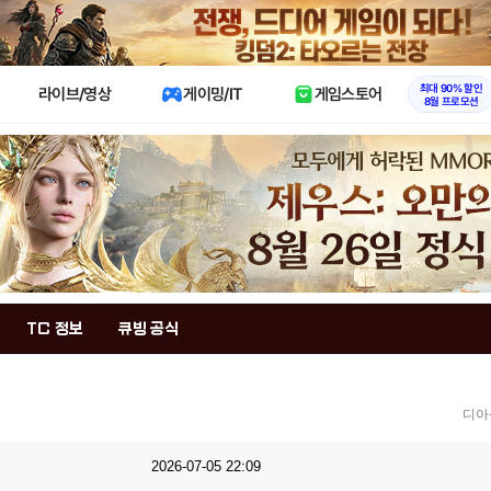
X
최대 90% 할인
라이브/영상
게이밍/IT
게임스토어
8월 프로모션
TC 정보
큐빙 공식
디아
2026-07-05 22:09