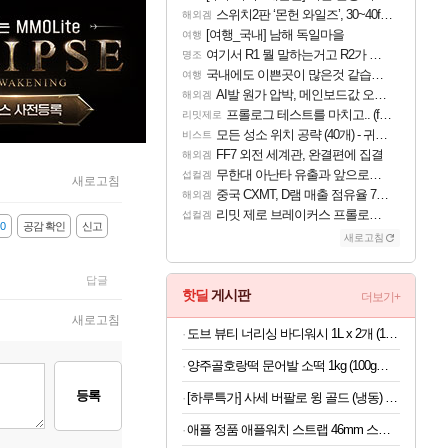
스위치2판 ‘몬헌 와일즈’, 30~40fps 목표 추정
해외겜
[여행_국내] 남해 독일마을
여행
여기서 R1 뭘 말하는거고 R2가 뭘말하는걸까요?
명조
국내에도 이쁜곳이 많은것 같습니다
여행
AI발 원가 압박, 메인보드값 오르나
해외겜
프롤로그 테스트를 마치고.. (feat. 리아)
리밋제로
모든 성소 위치 공략 (40개) - 귀환한 영혼 도전과제
비스트
FF7 외전 세계관, 완결편에 집결
해외겜
무한대 아난타 유출과 앞으로의 예상 (루머)
섭컬겜
새로고침
중국 CXMT, D램 매출 점유율 7%…글로벌 4위로 부상
해외겜
리밋 제로 브레이커스 프롤로그 테스트 후기 영상 업로드
섭컬겜
0
공감 확인
신고
새로고침
답글
핫딜
게시판
더보기+
새로고침
도브 뷰티 너리싱 바디워시 1L x 2개 (1개당 6,800원)
양주골호랑떡 문어발 소떡 1kg (100g당 1,340원)
등록
[하루특가] 사세 버팔로 윙 골드 (냉동) 1kg
애플 정품 애플워치 스트랩 46mm 스포츠 밴드, M/L, 앵커 블루