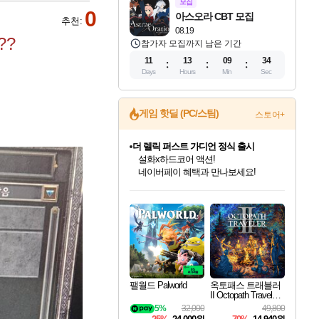
모집
0
아스오라 CBT 모집
추천:
08.19
??
참가자 모집까지 남은 기간
11
13
09
33
Days
Hours
Min
Sec
게임 핫딜 (PC/스팀)
스토어+
베데스다 40주년 기념 할인 중!
베데스다의 명작들을
40주년 프로모션으로 만나보세요!
인벤게임즈 8월 특별 할인!
드래곤소드: 어웨이크닝 입점!
문명 7 특별 할인!
마블 투혼 파이팅 소울즈 정식출시!
귀무자: 검의 길 예약 판매 중!
비스트 오브 리인카네이션 정식 출시!
커세어 코브 출시 기념 할인!
더 렐릭 퍼스트 가디언 정식 출시
캡콤 프렌차이즈 할인 진행 중!
캡콤 일부 상품 상시 할인
스타워즈 은하계 레이서
로블록스 기프트 카드 공식 입점
인기 퍼블리셔 모음!
스팀으로 만나는 드래곤소드!
조선&고려 DLC 출시 예정
마블 히어로 총 출동&화려한 격투!
10% 할인과
게임프릭 신작 IP
해적'섬'을 발전시키자!
설화x하드코어 액션!
몬헌, 바하 등 인기 IP를
몬헌 와일즈 & 드래곤즈 도그마2
인벤게임즈에서 10% 추가 적립
Robux를 가장 안전하고
최대 90% 할인가를 만나보세요!
네이버혜택과 함께 만나보세요!
50%할인&추가 적립까지!
네이버 포인트 혜택까지!
이니&베니 혜택까지!
네이버 혜택가와 함께 예약하세요!
할인&네이버혜택으로 만나보세요!
네이버페이 혜택과 만나보세요!
할인가에 만나보세요!
일부 에디션 상시 할인!
혜택으로 예약 판매 중
편안하게 충전하세요
팰월드 Palworld
옥토패스 트래블러
II Octopath Traveler I
I
5%
32,000
49,800