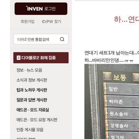
로그인
하...
회원가입
ID/PW 찾기
연대기 세트1개 남아는대..
디아블로2 화제 집중
하...바바리안인댕.....ㅠㅠ
정보 · 뉴스 모음
소식과 정보 게시판
팁과 노하우 게시판
질문과 답변 게시판
애드온 · 모드 자료실
애드온 · 모드 요청 게시판
인증 게시물 모음