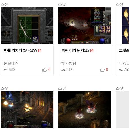
스샷
스샷
스샷
이활 가치가 있나요??
방패 이거 뭔가요?
그렇
[4]
[4]
붉은대즤
해가쨍쨍
다갖
880
0
812
0
75
스샷
스샷
스샷