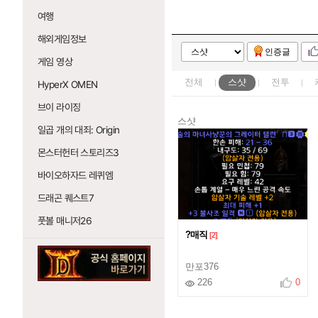
여행
해외게임정보
인증글
게임 영상
전체
스샷
전투
HyperX OMEN
브이 라이징
스샷
일곱 개의 대죄: Origin
몬스터헌터 스토리즈3
바이오하자드 레퀴엠
드래곤 퀘스트7
풋볼 매니저26
?매직
[2]
만포376
226
0