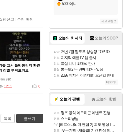
5000이니
스팸신고
추천 확인
새로고침
오늘의 치지직
오늘의 SOOP
26년 7월 팔로우 상승량 TOP 30 - 월간 치지직
잡담
치지직 애플TV 앱 출시
정보
룩삼 니니 초대석 안내
정보
악술 고서 쓸만한건지 환인
봉누도2 두 번째 티저 - 일상
클립
지 감별 부탁드려요
2026 치지직 이리대회 오픈컵 안내
정보
천애찬미
더보기+
1211
추천
0
오늘의 팟벤
오늘의 핫벤
명조 공식 이모티콘 이벤트 진행해봤습니다! 참여부터 추첨까지????
명조
목록
글쓰기
스누피냥님
명조
[페르소나5: 더 팬텀 X] 괴도 영상 l 타카마키 안·댄싱 스타
PV
[무무기획 · 새출발] 기간 한정 의뢰 이벤트
명조