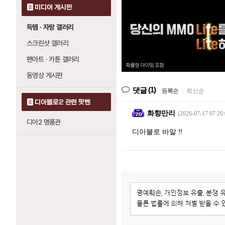
미디어 게시판
득템 · 자랑 갤러리
스크린샷 갤러리
팬아트 · 카툰 갤러리
동영상 게시판
(1)
댓글
등록순
|
최신순
디아블로2 관련 팟벤
화향만리
(2026-07-17 07:20:
디아2 명품관
디아블로 바알 !!