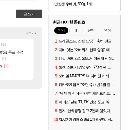
연양갱 우베맛, 500g, 1개
글쓰기
최근 HOT한 콘텐츠
게임
IT
유머
연예
더보기+
1
드래곤소드, 스팀 '압긍'…축하 댓글 달고 게임 코드 받자!
[3]
[88]
보상 공지 나온거 10추 하니 올리자
국내에도 이쁜곳이 많은것 같습니다
로아
여행
2
디바 잇는 '오버워치 한국 영웅', 메카 파일럿 디몬 나온다
[7]
[106]
틱
0fps 목표 추정
챌린저#77777 저격했습니다!
리싱크드 1.06 패치노트 (8/5)
메이플
리싱크드
3
엔씨, 게임스컴 2026서 미공개 신작 최초 공개
[1]
[12]
[77]
분들!
크로체 따왔습니다
중국 CXMT, D램 매출 점유율 7%…글로벌 4위로 부상
로아
해외겜
[3]
[2
요
고양이를 도구로 쓰는 인방 하꼬 스트리머 박제합니다.
AI발 원가 압박, 메인보드값 오르나
로아
해외겜
4
웹젠, 상반기 영업수익 773억 원…순이익 89% 증가
[20]
진짜 귀한 삼색화채 찐1등 떳냐 ㅅㅅㅅ
메모리 3사, 2027년 생산분 완판?
FCO
해외겜
5
모바일 MMOTPS '더 디비전 리서전스', 6일 스팀에도 출시
6
카카오게임즈 "오딘 Q 내년 1월 출시, 연기는 없다"
7
"유저 의견 적극 반영" 게임프리크, 비스트 오브 리인카네이션 개선 나선다
8
'페이즈' 날뛴 T1, DK 연승 끊고 1위 지켜
9
젠지, 한화생명 잡고 2연패 끊었다
10
XBOX 게임패스 8월 1차 라인업 공개... '비스트 오브 리인카네이션' 즉시 합류