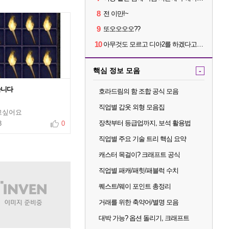
8
전 이만!~
9
또오오오오??
10
아무것도 모르고 디아2를 하겠다고요???
핵심 정보 모음
-
습니다
호라드림의 함 조합 공식 모음
직업별 갑옷 외형 모음집
고싶어요
장착부터 등급업까지, 보석 활용법
3
0
직업별 주요 기술 트리 핵심 요약
캐스터 목걸이? 크래프트 공식
직업별 패캐/패힛/패블럭 수치
퀘스트/웨이 포인트 총정리
거래를 위한 축약어/별명 모음
대박 가능? 옵션 돌리기, 크래프트