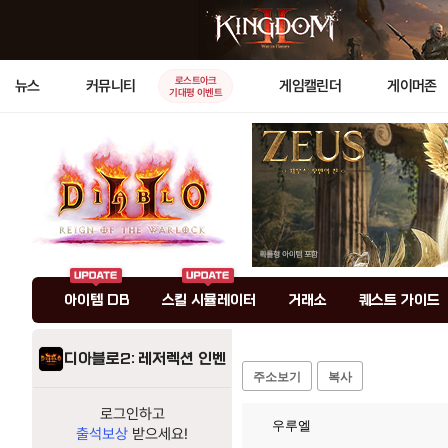
로스트아크
뉴스
커뮤니티
게임캘린더
게이머존
기대평 이벤트
아이템 DB
스킬 시뮬레이터
거래소
퀘스트 가이드
디아블로2: 레저렉션 인벤
주소보기
복사
로그인하고
우루엘
출석보상
받으세요!