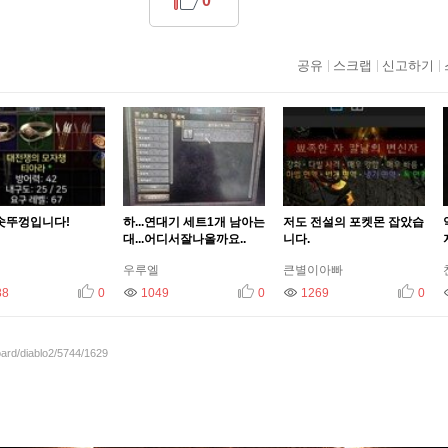
0
공유
스크랩
신고하기
솟뚜껑입니다!
하...연대기 세트1개 남아는
저도 전설의 포켓몬 잡았습
대...어디서잘나올까요..
니다.
우루엘
큰별이아빠
88
추천
조회
0
1049
추천
조회
0
1269
추천
조회
0
oard/diablo2/5744/1629