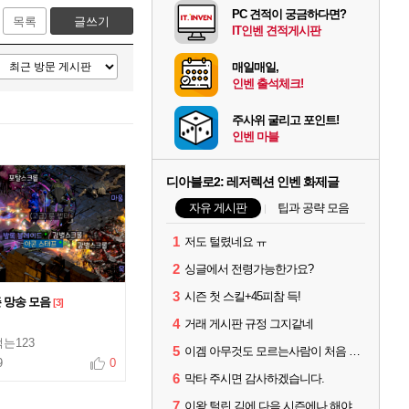
PC 견적이 궁금하다면?
목록
글쓰기
IT인벤 견적게시판
매일매일,
인벤 출석체크!
주사위 굴리고 포인트!
인벤 마블
디아블로2: 레저렉션 인벤 화제글
자유 게시판
팁과 공략 모음
1
저도 털렸네요 ㅠ
2
싱글에서 전령가능한가요?
3
시즌 첫 스킬+45피참 득!
즌 망송 모음
[3]
4
거래 게시판 규정 그지같네
는123
5
이겜 아무것도 모르는사람이 처음 시작하기 괜찮나요?
9
0
6
막타 주시면 감사하겠습니다.
7
이왕 털린 김에 다음 시즌에나 해야겠네요