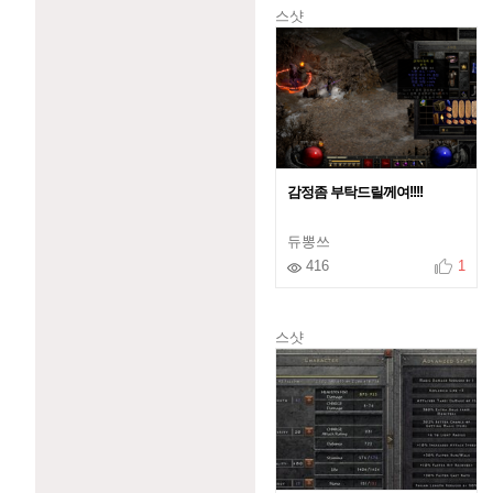
스샷
감정좀 부탁드릴께여!!!!
듀뽕쓰
416
1
스샷