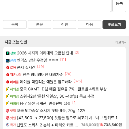
등록
목록
본문
이전
다음
댓글보기
지금 뜨는 인벤
더보기+
[3]
2026 치지직 이리대회 오픈컵 안내
정보
[11]
엔믹스 만난 우정잉 ㅋㅋㅋ
클립
[49]
쫀지 실시간
로아
[70]
전분 얌비얌버전 내림차순
검은사막
[625]
메이플 렉걸리는 애들은 참고해라
메이플
중국 CXMT, D램 매출 점유율 7%…글로벌 4위로 부상
해외겜
스위치2판 ‘몬헌 와일즈’, 30~40fps 목표 추정
해외겜
[2]
FF7 외전 세계관, 완결편에 집결
해외겜
오쿡 닭가슴살 소시지 핫바 6종, 70g, 12개
핫딜
[42,600 -> 27,500] 맛집을 집으로 쇠고기 샤브샤브 밀키트 1.2kg
핫딜
닌텐도 스위치 2 본체 + 마리오 카트 월드
746,000원
1%
738,540원
특가