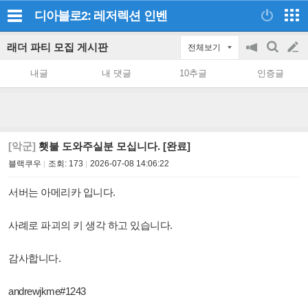
디아블로2: 레저렉션
인벤
래더 파티 모집 게시판
전체보기
공
검
글
지
색
내글
내 댓글
10추글
인증글
on/off
쓰
기
[악군]
횃불 도와주실분 모십니다. [완료]
블랙쿠우
조회:
173
2026-07-08 14:06:22
서버는 아메리카 입니다.
사례로 파괴의 키 생각 하고 있습니다.
감사합니다.
andrewjkme#1243