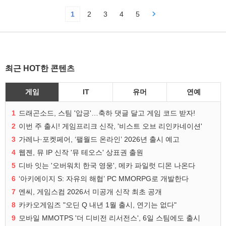
1
2
3
4
5
최근 HOT한 콘텐츠
게임
IT
유머
연예
1
드래곤소드, 스팀 '압긍'…축하 댓글 달고 게임 코드 받자!
2
이번 주 출시! 게임프리크 신작, '비스트 오브 리인카네이션'
3
가레나·포켓페어, ‘팰월드 온라인’ 2026년 출시 예고
4
웹젠, 뮤 IP 신작 '뮤 테오스' 상표권 출원
5
디바 잇는 '오버워치 한국 영웅', 메카 파일럿 디몬 나온다
6
‘아키에이지 S: 자유의 해협’ PC MMORPG로 개발한다
7
엔씨, 게임스컴 2026서 미공개 신작 최초 공개
8
카카오게임즈 "오딘 Q 내년 1월 출시, 연기는 없다"
9
모바일 MMOTPS '더 디비전 리서전스', 6일 스팀에도 출시