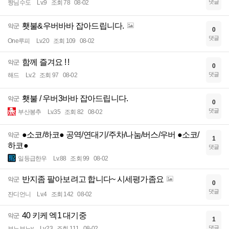
댓글
짱님수도
Lv.9
조회 78
08-02
횃불&우버바바 잡아드립니다.
악군
0
댓글
One루피
Lv.20
조회 109
08-02
함께 즐겨요 ! !
악군
0
댓글
해드
Lv.2
조회 97
08-02
횃불 / 우버3바바 잡아드립니다.
악군
0
댓글
부산봉추
Lv.35
조회 82
08-02
●소코/하코● 공역/연대기/주차/나눔/버스/우버 ●소코/
악군
1
하코●
댓글
일등급한우
Lv.88
조회 99
08-02
반지좀 팔아보려고 합니다~ 시세평가좀요
악군
0
댓글
잔디언니
Lv.4
조회 142
08-02
40 키케 엑1 대기중
악군
1
댓글
보노보노v
Lv.23
조회 111
08-02