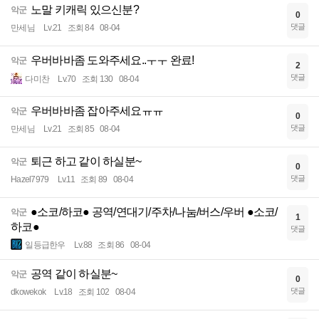
노말 키캐릭 있으신분?
악군
0
댓글
만세님
Lv.21
조회 84
08-04
우버바바좀 도와주세요..ㅜㅜ 완료!
악군
2
댓글
다미찬
Lv.70
조회 130
08-04
우버바바좀 잡아주세요ㅠㅠ
악군
0
댓글
만세님
Lv.21
조회 85
08-04
퇴근 하고 같이 하실분~
악군
0
댓글
Hazel7979
Lv.11
조회 89
08-04
●소코/하코● 공역/연대기/주차/나눔/버스/우버 ●소코/
악군
1
하코●
댓글
일등급한우
Lv.88
조회 86
08-04
공역 같이 하실분~
악군
0
댓글
dkowekok
Lv.18
조회 102
08-04