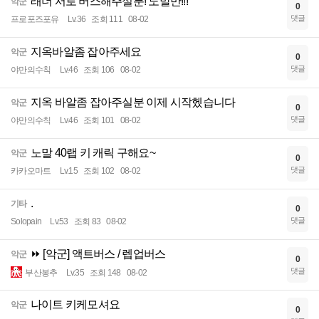
래더 서로 버스해주실분! 노말만!!!
악군
0
댓글
프로포즈포유
Lv.36
조회 111
08-02
지옥바알좀 잡아주세요
악군
0
댓글
야만의수칙
Lv.46
조회 106
08-02
지옥 바알좀 잡아주실분 이제 시작헸습니다
악군
0
댓글
야만의수칙
Lv.46
조회 101
08-02
노말 40랩 키 캐릭 구해요~
악군
0
댓글
카카오마트
Lv.15
조회 102
08-02
.
기타
0
댓글
Solopain
Lv.53
조회 83
08-02
⏩ [악군] 액트버스 / 렙업버스
악군
0
댓글
부산봉추
Lv.35
조회 148
08-02
나이트 키케모셔요
악군
0