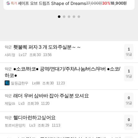
셰이프 오브 드림즈 Shape of Dreams
27,000원
30%
18,900원
특가
횃불퀘 퍼자３개 도와주실분～～
악군
1
댓글
샤리정
Lv.17
조회 30
13:56
●소코/하코● 공역/연대기/주차/나눔/버스/우버 ●소코/
악군
1
하코●
댓글
일등급한우
Lv.88
조회 30
11:23
래더 우버 삼바바 잡아 주실분 모셔요
악군
0
댓글
제일cs
Lv.3
조회 39
11:20
헬디아런하고싶어요
악군
0
댓글
토르비온망치
Lv.3
조회 29
11:13