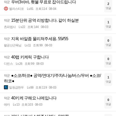
우버3바바, 횃불 무료로 잡아드립니다
악군
2
댓글
엘라스티코
Lv.81
조회 114
08-04
15분단위 공역 리방합니다. 같이 하실분
악군
1
댓글
쵸파법사
Lv.22
조회 144
08-03
지옥 바알좀 물리쳐주세용. 55//55
악군
0
댓글
팔공산근육님
Lv.11
조회 99
08-03
40랩 키케릭 구합니다
악군
0
댓글
디린스
Lv.26
조회 99
08-03
●소코/하코● 공역/연대기/주차/나눔/버스/우버 ●소코/
악군
1
하코●
댓글
일등급한우
Lv.88
조회 119
08-03
40키케 구해요 나메입니다
악군
0
댓글
애캬
Lv.13
조회 103
08-03