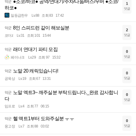
●소코/하코● 공역/연대기/주차/나눔/버스/우버 ●소코/
악군
1
하코●
댓글
일등급한우
Lv.88
조회 83
17:42
8인 스피드런 같이 해보실분
악군
2
댓글
코더z
Lv.31
조회 101
15:44
래더 연대기 파티 모집
악군
0
댓글
페이나크
Lv.29
조회 97
15:32
노말 20 캐릭있습니다!
악군
0
댓글
공욱상
Lv.19
조회 67
13:31
노말 엑트3~ 깨주실분 부탁드립니다._완료 감사합니
악군
0
다
댓글
임프로
Lv.4
조회 77
06:15
헬 액트1부터 도와주실분 ㅜㅜ
악군
0
댓글
웅고장
Lv.7
조회 88
03:02