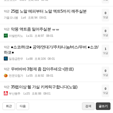
25렙 노말 메피부터 노말 엑트5까지 깨주실분
악군
0
댓글
가을오나봄
Lv.4
조회 94
08-01
악몽 액트좀 밀어주실분 ㅠㅠ
악군
0
댓글
아발란치노
Lv.31
조회 97
08-01
●소코/하코● 공역/연대기/주차/나눔/버스/우버 ●소코/
악군
1
하코●
댓글
일등급한우
Lv.88
조회 106
08-01
우버바바 3형제 좀 잡아주세요~(완료)
악군
0
댓글
전문모헙가
Lv.55
조회 92
08-01
35렙이상 헬 가실 키케릭구합니다(노멀)
악군
0
댓글
부산봉추
Lv.35
조회 88
08-01
최근
다음
검색
글쓰기