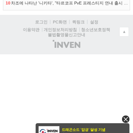
10
차조에 나타난 '니키타', "타르코프 PvE 프레스티지 연내 출시 목표"
로그인
PC화면
퀵링크
설정
청소년보호정책
이용약관
개인정보처리방침
▲
불법촬영물신고안내
(주)
인
벤
드래곤소드 '압긍' 달성 기념