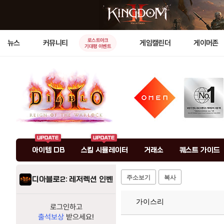
로스트아크
뉴스
커뮤니티
게임캘린더
게이머존
기대평 이벤트
아이템 DB
스킬 시뮬레이터
거래소
퀘스트 가이드
주소보기
복사
디아블로2: 레저렉션 인벤
가이스리
로그인하고
출석보상
받으세요!