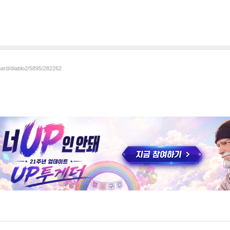
oard/diablo2/5895/282262