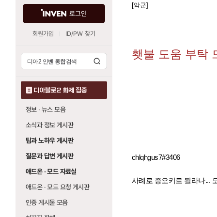
[악군]
로그인
회원가입
ID/PW 찾기
횃불 도움 부탁 
디아블로2 화제 집중
정보 · 뉴스 모음
소식과 정보 게시판
팁과 노하우 게시판
질문과 답변 게시판
chlqhgus7#3406
애드온 · 모드 자료실
사례로 증오키로 될라나...
애드온 · 모드 요청 게시판
인증 게시물 모음