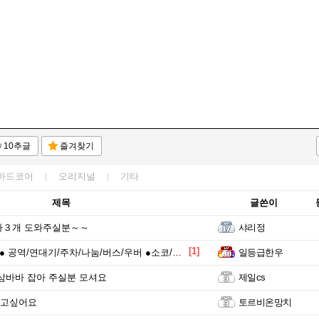
10추글
즐겨찾기
하드코어
오리지널
기타
제목
글쓴이
자３개 도와주실분～～
샤리정
[1]
 공역/연대기/주차/나눔/버스/우버 ●소코/하코●
일등급한우
삼바바 잡아 주실분 모셔요
제일cs
고싶어요
토르비온망치