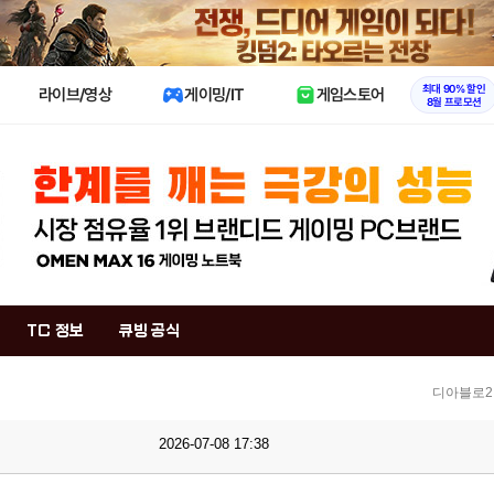
X
최대 90% 할인
라이브/영상
게이밍/IT
게임스토어
8월 프로모션
TC 정보
큐빙 공식
디아블로2
2026-07-08 17:38