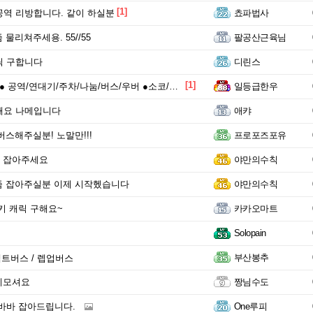
[1]
공역 리방합니다. 같이 하실분
쵸파법사
물리쳐주세용. 55//55
팔공산근육님
릭 구합니다
디린스
[1]
 공역/연대기/주차/나눔/버스/우버 ●소코/하코●
일등급한우
해요 나메입니다
애캬
버스해주실분! 노말만!!!
프로포즈포유
 잡아주세요
야만의수칙
좀 잡아주실분 이제 시작헸습니다
야만의수칙
 키 캐릭 구해요~
카카오마트
Solopain
부산봉추
액트버스 / 렙업버스
케모셔요
짱님수도
바바 잡아드립니다.
One루피