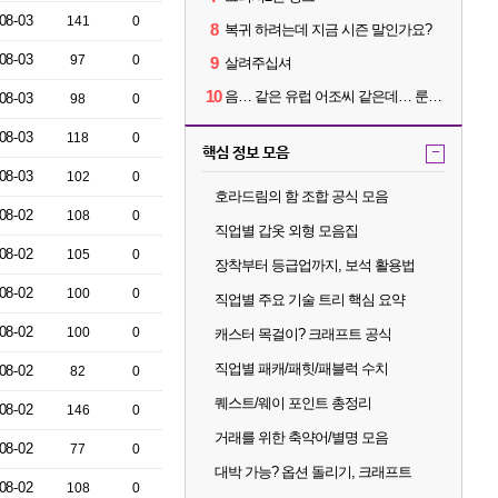
08-03
141
0
8
복귀 하려는데 지금 시즌 말인가요?
08-03
97
0
9
살려주십셔
10
음… 같은 유럽 어조씨 같은데… 룬을 이상하게 파는데 리뷰가 다 5별이네요?
08-03
98
0
08-03
118
0
핵심 정보 모음
-
08-03
102
0
호라드림의 함 조합 공식 모음
08-02
108
0
직업별 갑옷 외형 모음집
08-02
105
0
장착부터 등급업까지, 보석 활용법
08-02
100
0
직업별 주요 기술 트리 핵심 요약
08-02
100
0
캐스터 목걸이? 크래프트 공식
직업별 패캐/패힛/패블럭 수치
08-02
82
0
퀘스트/웨이 포인트 총정리
08-02
146
0
거래를 위한 축약어/별명 모음
08-02
77
0
대박 가능? 옵션 돌리기, 크래프트
08-02
108
0