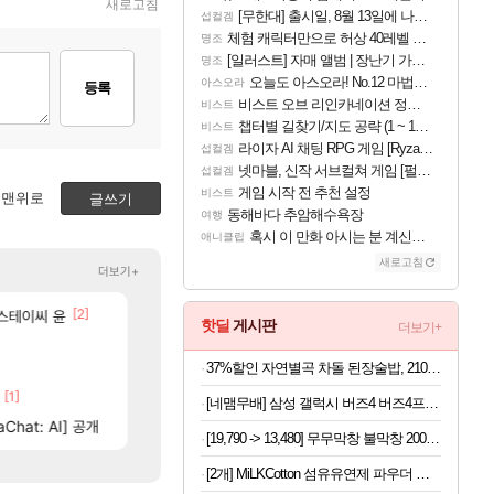
새로고침
[무한대] 출시일, 8월 13일에 나오나
섭컬겜
체험 캐릭터만으로 허상 40레벨 하이와티아 5분 컷!｜에이메스·린네·모니에 명함
명조
[일러스트] 자매 앨범 | 장난기 가득한 오후의 공원 (리메이크판)
명조
오늘도 아스오라! No.12 마법사 클랜: 신주쿠구
아스오라
등록
비스트 오브 리인카네이션 정보/공략글 모음
비스트
챕터별 길찾기/지도 공략 (1 ~ 12장)
비스트
라이자 AI 채팅 RPG 게임 [RyzaChat: AI] 공개
섭컬겜
넷마블, 신작 서브컬쳐 게임 [펄 인 블루] 티저 사이트 오픈
섭컬겜
게임 시작 전 추천 설정
비스트
맨위로
글쓰기
동해바다 추암해수욕장
여행
혹시 이 만화 아시는 분 계신가요
애니클립
새로고침
더보기+
[45]
[2]
[33]
ㅋㅋㅋ
 스테이씨 윤
오늘 갑자기 떡상한 팔찌옵션
섬란 카구라 개발사 신작 [시노비 넥서스] 연내 출시 
로아
섭컬겜
핫딜
게시판
더보기+
615]
[9]
오 0.1% 뚫었다
넷마블, 신작 서브컬쳐 게임 [펄 인 블루] 티저 사이트 
리니지M
섭컬겜
37%할인 자연별곡 차돌 된장술밥, 210g, 2개 +황태 콩나물 해장국밥, 210g, 2개 + 소고기 미역국밥, 210g, 2개
[64]
에마삼 6억컷ㅋㅋㅋ
4컷 만화 | 야간 보초는 너무 힘들어
메이플
아주프로
[1]
[25]
[
해보십셔ㅁㅊ
[벨가르딘] 나이트메어 클리어 TOP10 알려드립니다.
챕터별 길찾기/지도 공략 (1 ~ 12장)
로아
비스트
[네맴무배] 삼성 갤럭시 버즈4 버즈4프로 케이스 레트로 픽셀 숲(크림)
[74]
[64]
 축하 Ai짤
Chat: AI] 공개
와 ㅁㅊ 컴플뜸ㅋㅋ
테스트 때는 로비에 온라인 기능이 있는데
메이플
리밋제로
[19,790 -> 13,480] 무무막창 불막창 200g x 4개
[2개] MiLKCotton 섬유유연제 파우더 코튼 파우더향 본품 3.06L x 2개