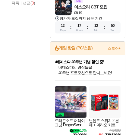
모집
목록
|
댓글(
0
)
아스오라 CBT 모집
08.19
참가자 모집까지 남은 기간
12
17
12
49
Days
Hours
Min
Sec
베데스다 40주년 기념 할인 중!
게임 핫딜 (PC/스팀)
스토어+
베데스다의 명작들을
40주년 프로모션으로 만나보세요!
마블 투혼 파이팅 소울즈 예약 판매 중!
마블 히어로 총 출동&화려한 격투!
네이버 포인트 혜택까지!
인벤게임즈 8월 특별 할인!
드래곤소드: 어웨이크닝 입점!
문명 7 특별 할인!
귀무자: 검의 길 예약 판매 중!
비스트 오브 리인카네이션 정식 출시!
커세어 코브 출시 기념 할인!
더 렐릭 퍼스트 가디언 정식 출시
캡콤 프렌차이즈 할인 진행 중!
캡콤 일부 상품 상시 할인
스타워즈 은하계 레이서
로블록스 기프트 카드 공식 입점
인기 퍼블리셔 모음!
스팀으로 만나는 드래곤소드!
조선&고려 DLC 출시 예정
10% 할인과
게임프릭 신작 IP
해적'섬'을 발전시키자!
설화x하드코어 액션!
몬헌, 바하 등 인기 IP를
몬헌 와일즈 & 드래곤즈 도그마2
인벤게임즈에서 10% 추가 적립
Robux를 가장 안전하고
최대 90% 할인가를 만나보세요!
네이버혜택과 함께 만나보세요!
50%할인&추가 적립까지!
이니&베니 혜택까지!
네이버 혜택가와 함께 예약하세요!
할인&네이버혜택으로 만나보세요!
네이버페이 혜택과 만나보세요!
할인가에 만나보세요!
일부 에디션 상시 할인!
혜택으로 예약 판매 중
편안하게 충전하세요
드래곤소드 어웨이
닌텐도 스위치 2 본
크닝 DragonSword A
체 + 마리오 카트 월
wakening
드
10%
746,000