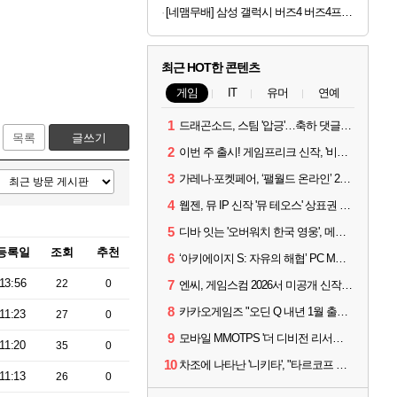
[네맴무배] 삼성 갤럭시 버즈4 버즈4프로 케이스 패브릭 커버
최근 HOT한 콘텐츠
게임
IT
유머
연예
1
드래곤소드, 스팀 '압긍'…축하 댓글 달고 게임 코드 받자!
목록
글쓰기
2
이번 주 출시! 게임프리크 신작, '비스트 오브 리인카네이션'
3
가레나·포켓페어, ‘팰월드 온라인’ 2026년 출시 예고
4
웹젠, 뮤 IP 신작 '뮤 테오스' 상표권 출원
5
디바 잇는 '오버워치 한국 영웅', 메카 파일럿 디몬 나온다
등록일
조회
추천
6
‘아키에이지 S: 자유의 해협’ PC MMORPG로 개발한다
13:56
22
0
7
엔씨, 게임스컴 2026서 미공개 신작 최초 공개
8
카카오게임즈 "오딘 Q 내년 1월 출시, 연기는 없다"
11:23
27
0
9
모바일 MMOTPS '더 디비전 리서전스', 6일 스팀에도 출시
11:20
35
0
10
차조에 나타난 '니키타', "타르코프 PvE 프레스티지 연내 출시 목표"
11:13
26
0