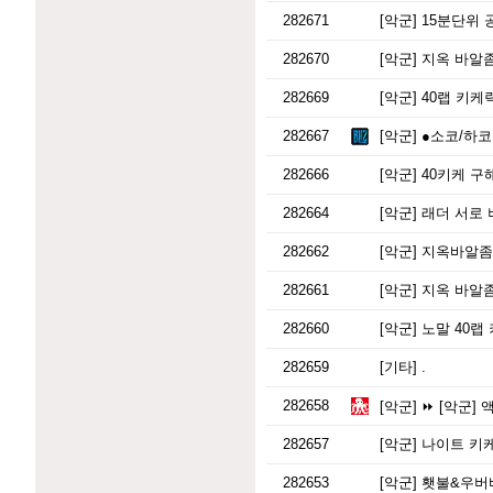
282671
[악군]
15분단위 
282670
[악군]
지옥 바알좀 
282669
[악군]
40랩 키케
282667
[악군]
●소코/하코●
282666
[악군]
40키케 구
282664
[악군]
래더 서로 
282662
[악군]
지옥바알좀
282661
[악군]
지옥 바알
282660
[악군]
노말 40랩
282659
[기타]
.
282658
[악군]
⏩ [악군] 
282657
[악군]
나이트 키
282653
[악군]
횃불&우버