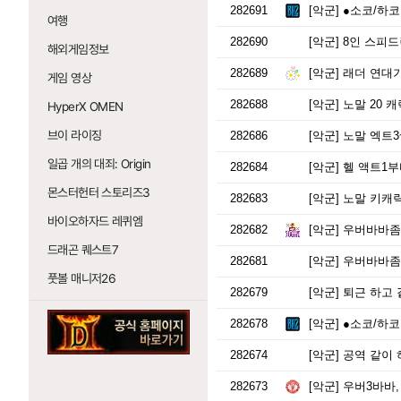
282691
[악군]
●소코/하코●
여행
282690
[악군]
8인 스피드
해외게임정보
282689
[악군]
래더 연대기
게임 영상
282688
[악군]
노말 20 
HyperX OMEN
브이 라이징
282686
[악군]
노말 엑트3
일곱 개의 대죄: Origin
282684
[악군]
헬 액트1부
몬스터헌터 스토리즈3
282683
[악군]
노말 키캐릭
바이오하자드 레퀴엠
282682
[악군]
우버바바좀 
드래곤 퀘스트7
282681
[악군]
우버바바좀
풋볼 매니저26
282679
[악군]
퇴근 하고 
282678
[악군]
●소코/하코●
282674
[악군]
공역 같이 
282673
[악군]
우버3바바,