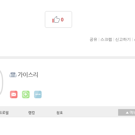
0
공유
스크랩
신고하기
가이스리
프로필
랭킹
칭호