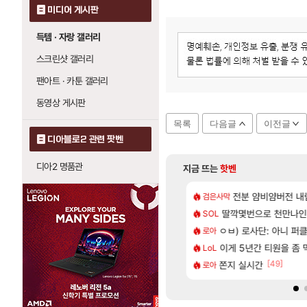
미디어 게시판
득템 · 자랑 갤러리
스크린샷 갤러리
팬아트 · 카툰 갤러리
동영상 게시판
목록
다음글
이전글
디아블로2 관련 팟벤
디아2 명품관
지금 뜨는
핫벤
[33]
기 떡상한 팔찌옵션
카구라 개발사 신작 [시노비 넥서스] 연내 출시 예정
비스트 오브 리인카네
전분 얌비얌버전 내
검은사막
PV
[9]
.1% 뚫었다
, 신작 서브컬쳐 게임 [펄 인 블루] 티저 사이트 오픈
딸깍몇번으로 천만나
「에린」 컨셉 포스
SOL
아스오라
[64]
 6억컷ㅋㅋㅋ
컷 만화 | 야간 보초는 너무 힘들어
ㅇㅂ) 로사단: 아니 퍼클팟 
7년만에 가족여행을
로아
여행
[37]
 나이트메어 클리어 TOP10 알려드립니다.
 길찾기/지도 공략 (1 ~ 12장)
이게 5년간 티원을 좀
쿠를 먼저 보내서 
LoL
비스트
[64]
[49]
 컴플뜸ㅋㅋ
스트 때는 로비에 온라인 기능이 있는데
쫀지 실시간
리싱크드 1.06 패
로아
리싱크드