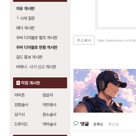
자유 게시판
└
시세 질문
래더 게시판
우버 디아블로 헬프 게시판
주소복사
https://www.inven.co.kr/b
우버 디아블로 현황 게시판
길드 홍보 게시판
비매너 · 사기 신고 게시판
직업 게시판
아마존
암살자
강령술사
야만용사
성기사
원소술사
댓글
드루이드
악마술사
등록순
|
최신순