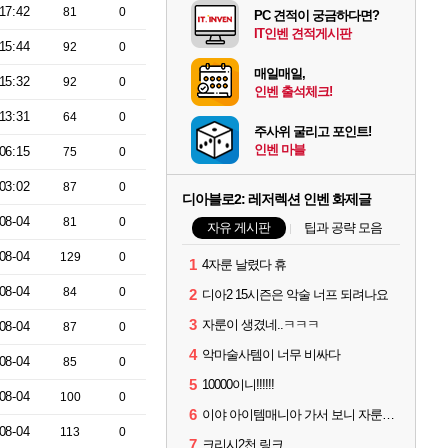
17:42
81
0
PC 견적이 궁금하다면?
IT인벤 견적게시판
15:44
92
0
매일매일,
15:32
92
0
인벤 출석체크!
13:31
64
0
주사위 굴리고 포인트!
인벤 마블
06:15
75
0
03:02
87
0
디아블로2: 레저렉션 인벤 화제글
08-04
81
0
자유 게시판
팁과 공략 모음
08-04
129
0
1
4자룬 날렸다 휴
08-04
84
0
2
디아2 15시즌은 악술 너프 되려나요
3
자룬이 생겼네..ㅋㅋㅋ
08-04
87
0
4
악마술사템이 너무 비싸다
08-04
85
0
5
10000이니!!!!!!
08-04
100
0
6
이야 아이템매니아 가서 보니 자룬이 뭐 3~4000원 하네요?
08-04
113
0
7
크리시2천 링크