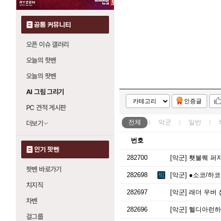
공통 커뮤니티
오픈 이슈 갤러리
오늘의 핫벤
오늘의 팟벤
AI 그림 그리기
인증글
PC 견적 게시판
전체
악군
일반
더보기
번호
인기 팟벤
282700
[악군]
횃불퀘 퍼
팟벤 바로가기
282698
[악군]
●소코/하코●
치지직
282697
[악군]
래더 우버 
차벤
282696
[악군]
헬디아런하
걸그룹