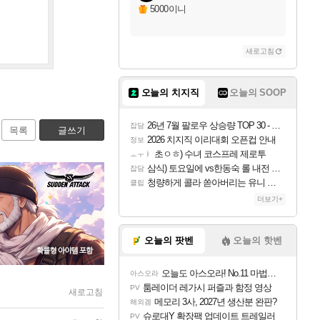
5000이니
새로고침
오늘의 치지직
오늘의 SOOP
26년 7월 팔로우 상승량 TOP 30 - 월간 치지직
잡담
목록
글쓰기
2026 치지직 이리대회 오픈컵 안내
정보
초ㅇㅎ) 수녀 코스프레 제로투
ㅗㅜㅑ
삼식) 토요일에 vs한동숙 롤 내전 예정
잡담
청량하게 콜라 쏟아버리는 유니 ㅋㅋㅋ
클립
더보기+
오늘의 팟벤
오늘의 핫벤
오늘도 아스오라! No.11 마법사 클랜: 츄오구
아스오라
툼레이더 레가시 퍼즐과 함정 영상
PV
새로고침
메모리 3사, 2027년 생산분 완판?
해외겜
슈로대Y 확장팩 업데이트 트레일러
PV