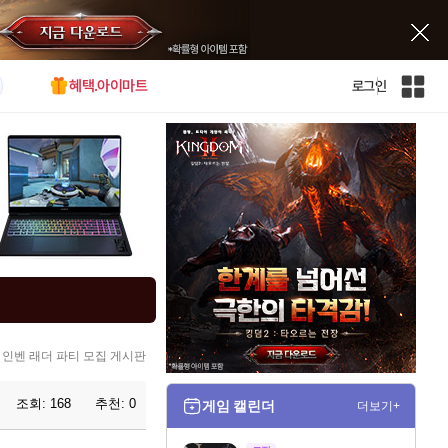
혜택.아이마트
로그인
인
벤
전
체
사
이
트
맵
 인벤 래더 파티 모집 게시판
조회:
168
추천:
0
게임 캘린더
더보기+