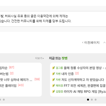
이전페이지
지금 뜨는
팟벤
더보기+
[67]
이션 오픈 트레일러
림차순
ㅇㅂ) 쫀지 채팅창 ㅋㅋㅋㅋㅋㅋㅋㅋ
올해 청룡 수상자의 본업 영상 -
로아
걸그룹
[2]
[2]
[
인버는법
터 공개
메이플 렉걸리는 애들은 참고해라
내차 인증
메이플
차벤
[1]
[59]
[244]
너무 심하네 예의가 없어(?)
 다녀왔습니다.
“ 경기도 사실상 부도. ”
저도 신차계약하고 차 받았습니다
메이플
차벤
[43]
 먹은 플레이임
기습하는 법
와ㅅㅂ 현질 금액 1억이 넘네요..다들 꼭 
FF7 외전 세계관, 완결편에 집결
FCO
해외겜
치노트 (8/5)
[벨가르딘 The FIRST] 운영 후기 + 1~3위 공대
라이자 AI 채팅 RPG 게임 [Ryza
로아
섭컬겜