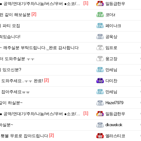
[1]
 공역/연대기/주차/나눔/버스/우버 ●소코/하코●
일등급한우
[2]
런 같이 해보실분
코더z
 파티 모집
페이나크
캐릭있습니다!
공욱상
~ 깨주실분 부탁드립니다._완료 감사합니다
임프로
터 도와주실분 ㅜㅜ
웅고장
 있으신분?
만세님
[2]
도와주세요..ㅜㅜ 완료!
다미찬
 잡아주세요ㅠㅠ
만세님
같이 하실분~
Hazel7979
[1]
 공역/연대기/주차/나눔/버스/우버 ●소코/하코●
일등급한우
하실분~
dkowekok
[2]
 횃불 무료로 잡아드립니다
엘라스티코