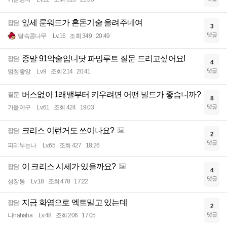
잎세 룬워드가 혼돈기술 올려주네여
잡담
3
댓글
달속콩나무
Lv.16
조회 349
20:49
종말 91악술입니닷 파밍루트 질문 드리고싶어요!
잡담
4
댓글
엄청좋앙
Lv.9
조회 214
20:41
버스없이 1래밸부터 키우려면 어떤 빌드가 좋습니까?
질문
8
댓글
가을야구
Lv.61
조회 424
19:03
크리스 이런거도 쓰이나요?
잡담
2
댓글
피리부는나
Lv.65
조회 427
18:26
이 크리스 시세가 있을까요?
잡담
4
댓글
성장통
Lv.18
조회 478
17:22
지금 화염으로 엑트밀고 있는데
잡담
2
댓글
나hahaha
Lv.48
조회 206
17:05