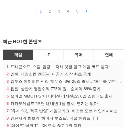
1
2
3
4
5
최근 HOT한 콘텐츠
게임
IT
유머
연예
1
드래곤소드, 스팀 '압긍'…축하 댓글 달고 게임 코드 받자!
2
엔씨, 게임스컴 2026서 미공개 신작 최초 공개
3
컴투스-에이버튼 신작 '제우스' 8월 26일 출시…"모두를 위한 경쟁"
4
웹젠, 상반기 영업수익 773억 원…순이익 89% 증가
5
모바일 MMOTPS '더 디비전 리서전스', 6일 스팀에도 출시
6
카카오게임즈 "오딘 Q 내년 1월 출시, 연기는 없다"
7
"유저 의견 적극 반영" 게임프리크, 비스트 오브 리인카네이션 개선 나선다
8
검은사막 최초의 '하이퍼 부스트', 직접 해봤습니다
9
'페이즈' 날뛴 T1, DK 연승 끊고 1위 지켜