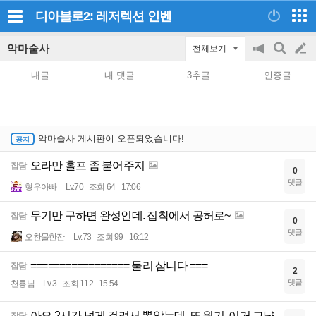
디아블로2: 레저렉션
인벤
악마술사
전체보기
공
검
글
지
색
내글
내 댓글
3추글
인증글
on/off
쓰
기
악마술사 게시판이 오픈되었습니다!
오라만 홀프 좀 붙어주지
잡담
0
댓글
형우아빠
Lv.70
조회 64
17:06
무기만 구하면 완성인데. 집착에서 공허로~
잡담
0
댓글
오찬물한잔
Lv.73
조회 99
16:12
================= 둘리 삼니다 ===
잡담
2
댓글
천룡님
Lv.3
조회 112
15:54
아오 2시간 넘게 걸려서 뽑았는데. 또 원기. 이거 그냥