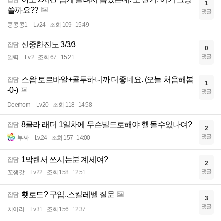
잡담
1
쓸까요??
댓글
콩콩콩1
Lv.24
조회 109
15:49
신중한진노 3/3/3
잡담
0
댓글
일력
Lv.2
조회 67
15:21
스왑 토르바알+콜투하니까 더좋네요. (오늘 처음해봄
잡담
1
-0-)
댓글
Deerhorn
Lv.20
조회 118
14:58
8클라 래더 1일차에 무슨빌드로해야 헬 돌수있나여?
잡담
2
댓글
부싸
Lv.24
조회 157
14:00
1막랜서 쓰시는분 계세여?
잡담
2
댓글
꼬챙갓
Lv.22
조회 158
12:51
횃로드? 구입..스킬레벨 질문
잡담
3
댓글
치이러
Lv.31
조회 156
12:37