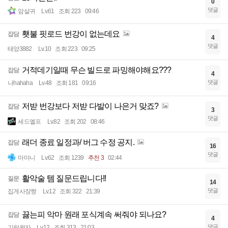
0
댓글
암살귀
Lv.61
조회 223
09:46
횃불 핏로드 번강이 없는데요
잡담
4
댓글
태양3882
Lv.10
조회 223
09:25
거적데기일때 무슨 빌드로 파밍해야해요???
잡담
4
댓글
나hahaha
Lv.48
조회 181
09:16
저받 번강보다 저받 다발이 나은거 맞죠?
잡담
3
댓글
세드엘프
Lv.82
조회 202
08:46
래더 종료 일정과/ 버그 수정 공지.
잡담
16
댓글
마마니
Lv.62
조회 1239
추천 3
02:44
활악술 템 질문드립니다!!
질문
14
댓글
집게사장짱
Lv.12
조회 322
21:39
끓는피 악마 원래 포식계속 써줘야 되나요?
잡담
4
댓글
기람왕자
Lv.12
조회 313
21:03