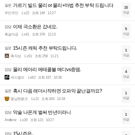
가르기 빌드 물리 or 물리+마법 추천 부탁 드립니다
질문
15
댓글
무민무민
Lv.22
조회 146
12:27
이제 극소환은 갔네요.
잡담
5
댓글
흑설마공
Lv.41
조회 378
12:15
15시즌 캐릭 추천 부탁드립니다.
질문
1
댓글
흑자성
Lv.51
조회 259
11:21
물리 메아리 에테콜불 메디vs증뎀.
잡담
4
댓글
세드엘프
Lv.82
조회 187
10:36
혹시 다음 래더시작하면 오파악 끝난걸까요?
질문
1
댓글
꽃남한옭크
Lv.21
조회 260
10:34
악술 나온게 벌써 반년이라니
잡담
1
댓글
Arottenz
Lv.29
조회 123
10:27
15시즌은..
잡담