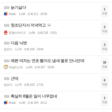
늙기싫다
잡담
1
댓글
Music
Lv.94
조회 211
20:55
창조단지서 저녁먹고
잡담
2
댓글
폰팔이라이즈
Lv.94
조회 226
19:51
다음 닉변
잡담
3
댓글
씹포티
Lv.70
조회 204
19:44
예쁜 여자는 연초 빨아도 냄새 별로 안나던데
잡담
10
댓글
애널리스트
Lv.93
조회 267
18:00
근데
잡담
6
댓글
씹포티
Lv.70
조회 203
17:32
확실히 8월은 일이 너무없네
잡담
1
댓글
Music
Lv.94
조회 195
16:11