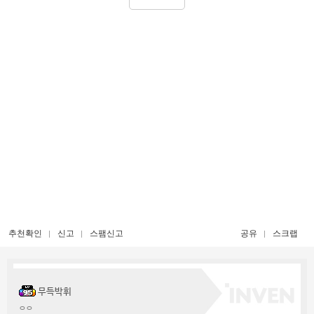
추천확인
신고
스팸신고
공유
스크랩
무득박휘
ㅇㅇ