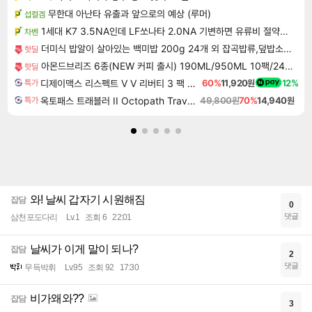
무한대 아난타 유출과 앞으로의 예상 (루머)
섭컬겜
1세대 K7 3.5NA인데 LF쏘나타 2.0NA 기변하면 유류비 절약이 얼마나 될까요..?
차벤
더미식 밥알이 살아있는 백미밥 200g 24개 외 잡곡밥류,덮밥소스7종 외
핫딜
아몬드브리즈 6종(NEW 커피 출시) 190ML/950ML 10팩/24팩/48팩 중 택 1
핫딜
디제이맥스 리스펙트 V V 리버티 3 팩 DJMAX RESPECT V V Liberty 3 Pack DLC
60%
11,920원
12%
특가
옥토패스 트래블러 II Octopath Traveler II
49,800원
70%
14,940원
특가
와! 날씨 갑자기 시원해짐
잡담
0
댓글
삼천포도다리
Lv.1
조회 6
22:01
날씨가 이게 말이 되나?
잡담
2
댓글
무득박휘
Lv.95
조회 92
17:30
비가왜와??
잡담
3