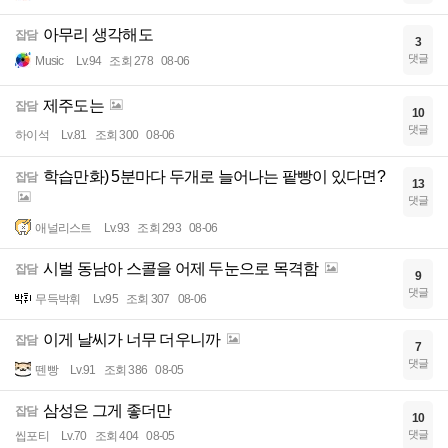
아무리 생각해도
잡담
3
댓글
Music
Lv.94
조회 278
08-06
제주도는
잡담
10
댓글
하이석
Lv.81
조회 300
08-06
학습만화) 5분마다 두개로 늘어나는 팥빵이 있다면?
잡담
13
댓글
애널리스트
Lv.93
조회 293
08-06
시벌 동남아 스콜을 어제 두눈으로 목격함
잡담
9
댓글
무득박휘
Lv.95
조회 307
08-06
이게 날씨가 너무 더우니까
잡담
7
댓글
뗀빵
Lv.91
조회 386
08-05
삼성은 그게 좋더만
잡담
10
댓글
씹포티
Lv.70
조회 404
08-05