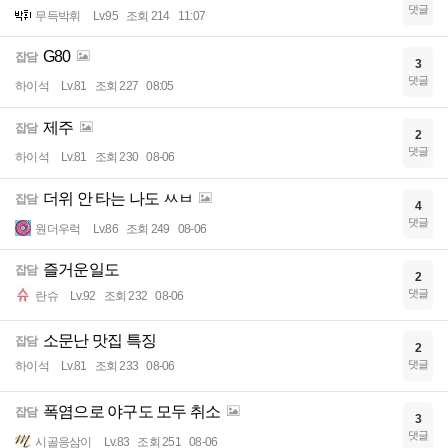
댓글
무득박휘
Lv.95
조회 214
11:07
G80
잡담
3
댓글
하이석
Lv.81
조회 227
08:05
제주
잡담
2
댓글
하이석
Lv.81
조회 230
08-06
더위 안 타는 나도 ㅆㅂ
잡담
4
댓글
원더우럭
Lv.86
조회 249
08-06
즐거운일도
잡담
2
댓글
란슈
Lv.92
조회 232
08-06
소문난 맛집 특징
잡담
2
댓글
하이석
Lv.81
조회 233
08-06
폭염으로 야구도 모두 취소
잡담
3
댓글
시골응삼이
Lv.83
조회 251
08-06