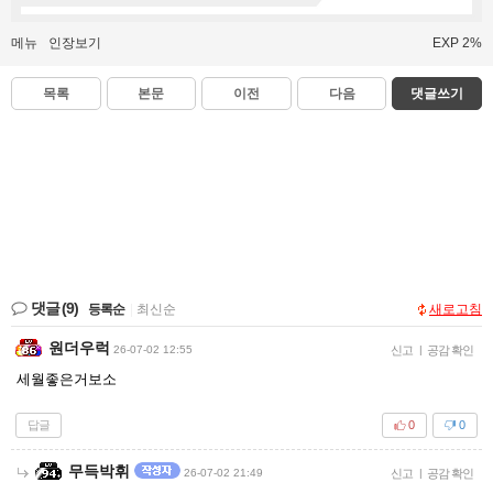
메뉴
인장보기
EXP 2%
목록
본문
이전
다음
댓글쓰기
댓글
(9)
등록순
|
최신순
새로고침
원더우럭
26-07-02 12:55
신고
|
공감 확인
세월좋은거보소
답글
0
0
무득박휘
26-07-02 21:49
신고
|
공감 확인