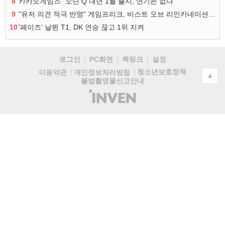
8
카카오게임즈 "오딘 Q 내년 1월 출시, 연기는 없다"
9
"유저 의견 적극 반영" 게임프리크, 비스트 오브 리인카네이션 개선 나선다
10
'페이즈' 날뛴 T1, DK 연승 끊고 1위 지켜
로그인
PC화면
퀵링크
설정
청소년보호정책
이용약관
개인정보처리방침
▲
불법촬영물신고안내
(주)
인
벤