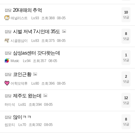
20대때의 추억
잡담
10
댓글
애널리스트
Lv.93
조회 388
08-05
시벌 저녁 7시인데 35도
잡담
8
댓글
시골응삼이
Lv.83
조회 375
08-05
삼성as센터 갓다왓는데
잡담
1
댓글
Music
Lv.94
조회 357
08-05
코인근황
잡담
2
댓글
어학오덕후
Lv.80
조회 396
08-05
제주도 왔는데
잡담
12
댓글
하이석
Lv.81
조회 394
08-05
않이ㅋㅋ
잡담
8
댓글
씹포티
Lv.70
조회 392
08-05