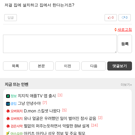
저걸 집에 설치하고 집에서 한다는거죠?
답글
0
0
새로고침
등록
목록
본문
이전
다음
댓글보기
지금 뜨는 인벤
더보기+
[3]
치지직 애플TV 앱 출시
정보
[7]
그냥 안녕수야
클립
[5]
D.mon 스킬셋 나왔다
오버워치
[2]
유나 얼굴은 우려했던 일이 벌어진 참사 같음
오버워치
[24]
펄없의 퍼주는듯하면서 악랄한 BM 설계
검은사막
아키츠 아키나 성우 정보 및 주요 필모
아스오라