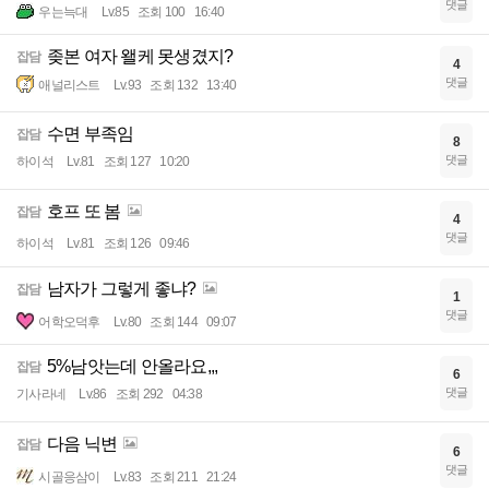
댓글
우는늑대
Lv.85
조회 100
16:40
좆본 여자 왤케 못생겼지?
잡담
4
댓글
애널리스트
Lv.93
조회 132
13:40
수면 부족임
잡담
8
댓글
하이석
Lv.81
조회 127
10:20
호프 또 봄
잡담
4
댓글
하이석
Lv.81
조회 126
09:46
남자가 그렇게 좋냐?
잡담
1
댓글
어학오덕후
Lv.80
조회 144
09:07
5%남앗는데 안올라요,,,
잡담
6
댓글
기사라네
Lv.86
조회 292
04:38
다음 닉변
잡담
6
댓글
시골응삼이
Lv.83
조회 211
21:24