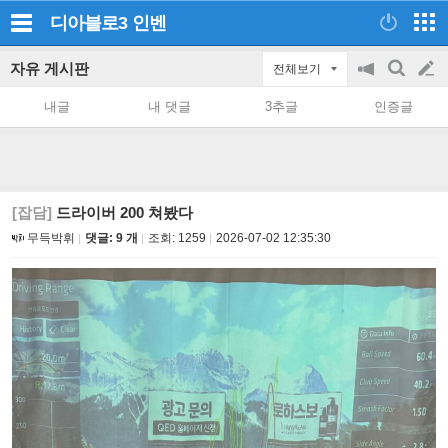
디아블로3
인벤
자유 게시판
전체보기
공
검
글
지
색
내글
내 댓글
3추글
인증글
on/off
쓰
기
[잡담]
드라이버 200 쳐봤다
무득박휘
댓글: 9 개
조회:
1259
2026-07-02 12:35:30