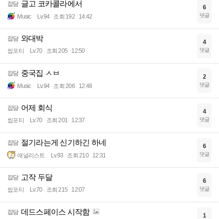
글고 코카콜라에서
잡담
6
댓글
Music
Lv.94
조회 192
14:42
와대박
잡담
4
댓글
씹포티
Lv.70
조회 205
12:50
중국집 ㅅㅂ
잡담
2
댓글
Music
Lv.94
조회 206
12:48
어제 회식
잡담
4
댓글
씹포티
Lv.70
조회 201
12:37
절기라는게 신기하긴 하네
잡담
6
댓글
애널리스트
Lv.93
조회 210
12:31
고작 두달
잡담
6
댓글
씹포티
Lv.70
조회 215
12:07
데드스페이스 시작함
잡담
1