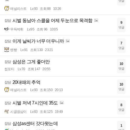
댓글
애널리스트
Lv.93
조회 88
10:26
시벌 동남아 스콜을 어제 두눈으로 목격함
잡담
9
댓글
무득박휘
Lv.95
조회 96
10:05
이게 날씨가 너무 더우니까
잡담
7
댓글
뗀빵
Lv.91
조회 130
23:21
삼성은 그게 좋더만
잡담
10
댓글
씹포티
Lv.70
조회 147
20:55
20대때의 추억
잡담
10
댓글
애널리스트
Lv.93
조회 150
20:13
시벌 저녁 7시인데 35도
잡담
8
댓글
시골응삼이
Lv.83
조회 125
19:49
삼성as센터 갓다왓는데
잡담
1