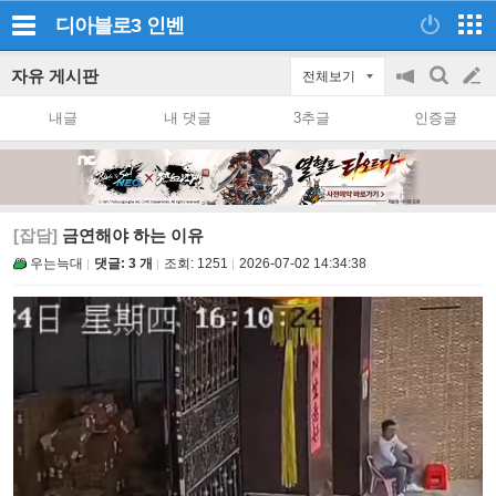
디아블로3
인벤
자유 게시판
전체보기
공
검
글
지
색
내글
내 댓글
3추글
인증글
on/off
쓰
기
[잡담]
금연해야 하는 이유
우는늑대
댓글: 3 개
조회:
1251
2026-07-02 14:34:38