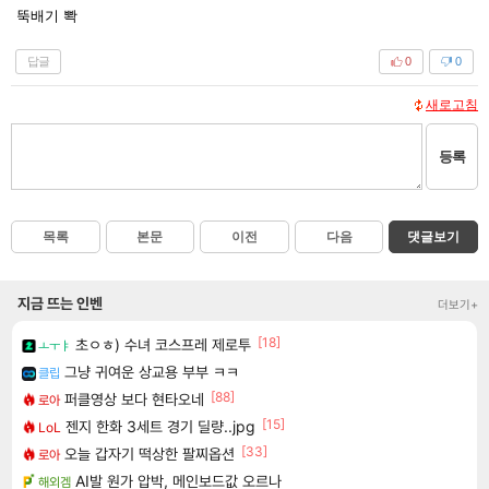
뚝배기 뽝
답글
0
0
새로고침
등록
목록
본문
이전
다음
댓글보기
지금 뜨는 인벤
더보기+
[18]
초ㅇㅎ) 수녀 코스프레 제로투
ㅗㅜㅑ
그냥 귀여운 상교용 부부 ㅋㅋ
클립
[88]
퍼클영상 보다 현타오네
로아
[15]
젠지 한화 3세트 경기 딜량..jpg
LoL
[33]
오늘 갑자기 떡상한 팔찌옵션
로아
AI발 원가 압박, 메인보드값 오르나
해외겜