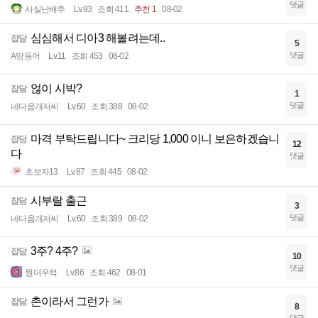
댓글
사실난배추
Lv.93
조회 411
추천 1
08-02
심심해서 디아3 해볼려는데..
잡담
5
댓글
A망둥어
Lv.11
조회 453
08-02
얺이 시박?
잡담
1
댓글
네다음개저씨
Lv.60
조회 388
08-02
마격 부탁드립니다~ 크리당 1,000 이니 보은하겠습니
잡담
12
다
댓글
초보자13
Lv.87
조회 445
08-02
시부랄 출근
잡담
3
댓글
네다음개저씨
Lv.60
조회 389
08-02
3주? 4주?
잡담
10
댓글
원더우럭
Lv.86
조회 462
08-01
촌이라서 그런가
잡담
8
댓글