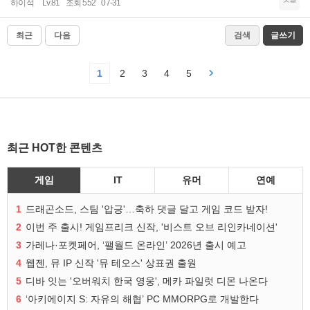
하이석
Lv.81
조회 552
07-31
최근
다음
검색
글쓰기
1
2
3
4
5
최근 HOT한 콘텐츠
게임
IT
유머
연예
1
드래곤소드, 스팀 '압긍'…축하 댓글 달고 게임 코드 받자!
2
이번 주 출시! 게임프리크 신작, '비스트 오브 리인카네이션'
3
가레나·포켓페어, ‘팰월드 온라인’ 2026년 출시 예고
4
웹젠, 뮤 IP 신작 '뮤 테오스' 상표권 출원
5
디바 잇는 '오버워치 한국 영웅', 메카 파일럿 디몬 나온다
6
‘아키에이지 S: 자유의 해협’ PC MMORPG로 개발한다