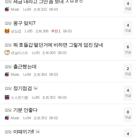
세금 내라고 그만 좀 보내 ㅅㅂㄹㅇ
잡담
4
댓글
Music
Lv.94
조회 332
08-03
몽구 맞지?
잡담
4
댓글
냉심검
Lv.95
조회 306
추천 1
08-03
뭐 호들갑 떨던거에 비하면 그렇게 덥진 않네
잡담
6
댓글
애널리스트
Lv.93
조회 300
08-03
출근했는데
잡담
2
댓글
Music
Lv.94
조회 304
08-03
정기점검
잡담
4
댓글
소소한기쁨
Lv.85
조회 302
08-03
기분 안좋다
잡담
0
댓글
Music
Lv.94
조회 353
08-02
이때끼가!!
잡담
4