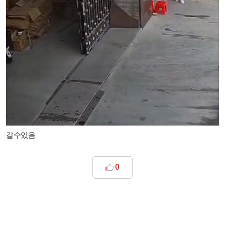
갈수있음​
0