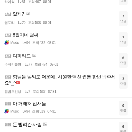
하이석
Lv.81
조회 497
08-01
알제?
잡담
7
댓글
씹포티
Lv.70
조회 508
08-01
8월이네 벌써
잡담
1
댓글
Music
Lv.94
조회 432
08-01
디파티드
잡담
6
댓글
수취인불명
Lv.77
조회 474
08-01
형님들 날씨도 더운데.. 시원한 액션 웹툰 한번 봐주세
잡담
3
요^_^
댓글
집밥호선생
Lv.7
조회 537
07-31
아 거래처 십새들
잡담
0
댓글
Music
Lv.94
조회 519
07-31
돈 빌려간 사람
잡담
6
댓글