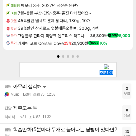
메모리 3사, 2027년 생산분 완판?
해외겜
7월~8월 부산-단양-충주-울진 다녀왔어요~
여행
45%할인 웰쉐프 훈제 닭다리, 180g, 10개
핫딜
39%할인 산지로드 숯불매콤오돌뼈, 300g, 4팩
핫딜
그랑블루 판타지 리링크 엔드리스 라그나로크 업그레이드 킷 Granblue Fantasy Relink Endless Ragnarok Upgrade Kit DLC
36,800원
5,000
특가
커세어 코브 Corsair Cove
25%
29,920원
10%
특가
아무리 생각해도
잡담
3
댓글
Music
Lv.94
조회 75
12:53
제주도는
잡담
8
댓글
하이석
Lv.81
조회 82
11:32
학습만화) 5분마다 두개로 늘어나는 팥빵이 있다면?
잡담
13