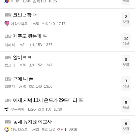
댓글
Music
Lv.94
조회 111
18:25
코인근황
잡담
2
댓글
어학오덕후
Lv.80
조회 140
17:17
제주도 왔는데
잡담
12
댓글
하이석
Lv.81
조회 153
13:57
않이ㅋㅋ
잡담
8
댓글
씹포티
Lv.70
조회 152
13:47
근데 내 폰
잡담
3
댓글
씹포티
Lv.70
조회 146
13:06
어제 저녁 11시 온도가 29도더라
잡담
8
댓글
무득박휘
Lv.95
조회 150
10:30
동네 유치원 여교사
잡담
9
댓글
애널리스트
Lv.93
조회 173
추천 1
09:16