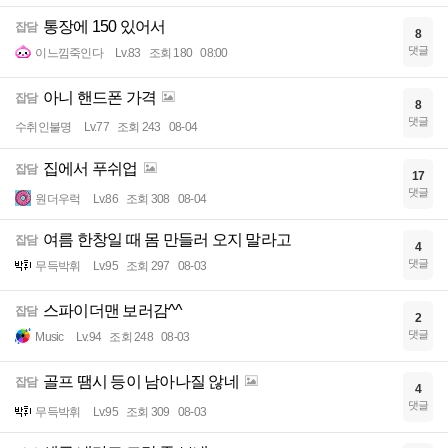
통장에 150 있어서
잡담
8
댓글
이느낌죽인다
Lv.83
조회 180
08:00
아니 핸드폰 가격
잡담
8
댓글
수취인불명
Lv.77
조회 243
08-04
집에서 푸쉬업
잡담
17
댓글
원더우럭
Lv.86
조회 308
08-04
여름 한창일 때 몸 만들러 오지 말라고
잡담
4
댓글
무득박휘
Lv.95
조회 297
08-03
스파이더맨 보러감^^
잡담
2
댓글
Music
Lv.94
조회 248
08-03
골프 땜시 등이 남아나질 않네
잡담
4
댓글
무득박휘
Lv.95
조회 309
08-03