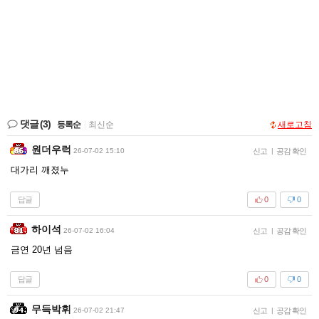
댓글
(3)
등록순
|
최신순
새로고침
원더우럭
26-07-02 15:10
신고
|
공감 확인
대가리 깨졌누
답글
0
0
하이석
26-07-02 16:04
신고
|
공감 확인
금연 20년 넘음
답글
0
0
무득박휘
26-07-02 21:47
신고
|
공감 확인