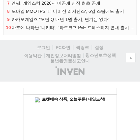
7
엔씨, 게임스컴 2026서 미공개 신작 최초 공개
8
모바일 MMOTPS '더 디비전 리서전스', 6일 스팀에도 출시
9
카카오게임즈 "오딘 Q 내년 1월 출시, 연기는 없다"
10
차조에 나타난 '니키타', "타르코프 PvE 프레스티지 연내 출시 목표"
로그인
PC화면
퀵링크
설정
청소년보호정책
이용약관
개인정보처리방침
▲
불법촬영물신고안내
(주)
인
벤