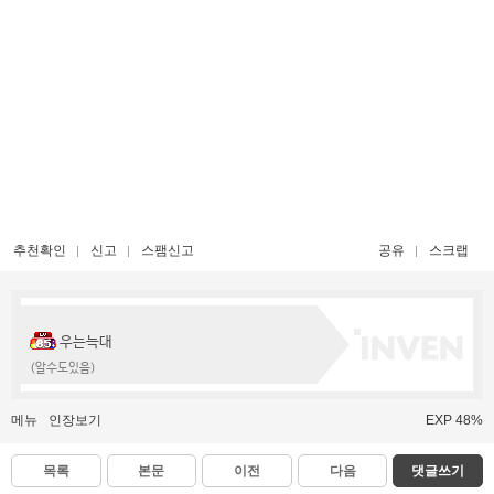
추천확인
신고
스팸신고
공유
스크랩
우는늑대
(알수도있음)
메뉴
인장보기
EXP 48%
목록
본문
이전
다음
댓글쓰기