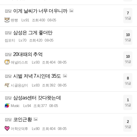
이게 날씨가 너무 더우니까
잡담
7
댓글
뗀빵
Lv.91
조회 400
08-05
삼성은 그게 좋더만
잡담
10
댓글
씹포티
Lv.70
조회 420
08-05
20대때의 추억
잡담
10
댓글
애널리스트
Lv.93
조회 404
08-05
시벌 저녁 7시인데 35도
잡담
8
댓글
시골응삼이
Lv.83
조회 392
08-05
삼성as센터 갓다왓는데
잡담
1
댓글
Music
Lv.94
조회 377
08-05
코인근황
잡담
2
댓글
어학오덕후
Lv.80
조회 404
08-05