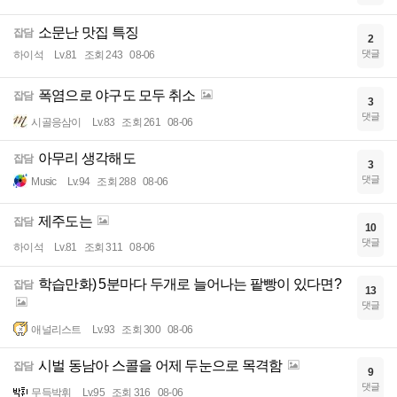
소문난 맛집 특징
잡담
2
댓글
하이석
Lv.81
조회 243
08-06
폭염으로 야구도 모두 취소
잡담
3
댓글
시골응삼이
Lv.83
조회 261
08-06
아무리 생각해도
잡담
3
댓글
Music
Lv.94
조회 288
08-06
제주도는
잡담
10
댓글
하이석
Lv.81
조회 311
08-06
학습만화) 5분마다 두개로 늘어나는 팥빵이 있다면?
잡담
13
댓글
애널리스트
Lv.93
조회 300
08-06
시벌 동남아 스콜을 어제 두눈으로 목격함
잡담
9
댓글
무득박휘
Lv.95
조회 316
08-06