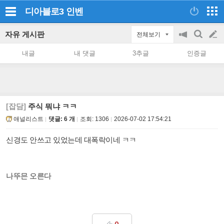
디아블로3
인벤
자유 게시판
전체보기
공
검
글
지
색
내글
내 댓글
3추글
인증글
on/off
쓰
기
[잡담]
주식 뭐냐 ㅋㅋ
애널리스트
댓글: 6 개
조회:
1306
2026-07-02 17:54:21
신경도 안쓰고 있었는데 대폭락이네 ㅋㅋ
나뚜믄 오른다