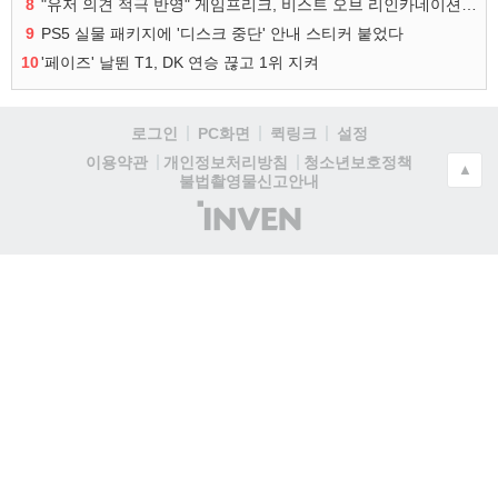
8
"유저 의견 적극 반영" 게임프리크, 비스트 오브 리인카네이션 개선 나선다
9
PS5 실물 패키지에 '디스크 중단' 안내 스티커 붙었다
10
'페이즈' 날뛴 T1, DK 연승 끊고 1위 지켜
로그인
PC화면
퀵링크
설정
청소년보호정책
이용약관
개인정보처리방침
▲
불법촬영물신고안내
(주)
인
벤