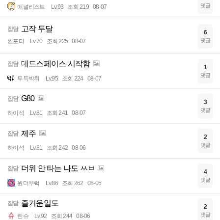
댓글
애널리스트
Lv.93
조회 219
08-07
고작 두달
잡담
6
댓글
씹포티
Lv.70
조회 225
08-07
데드스페이스 시작함
잡담
1
댓글
무득박휘
Lv.95
조회 224
08-07
G80
잡담
3
댓글
하이석
Lv.81
조회 241
08-07
제주
잡담
2
댓글
하이석
Lv.81
조회 242
08-06
더위 안 타는 나도 ㅆㅂ
잡담
4
댓글
원더우럭
Lv.86
조회 262
08-06
즐거운일도
잡담
2
댓글
란슈
Lv.92
조회 244
08-06