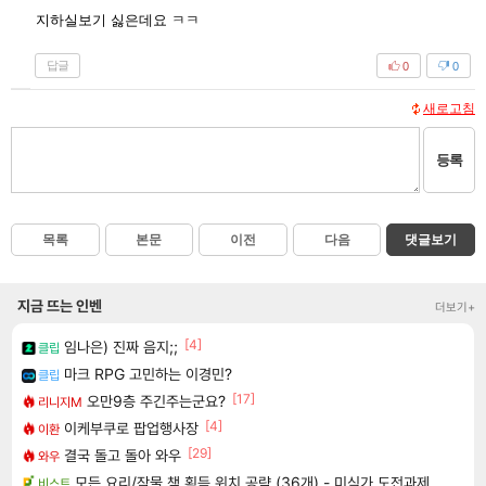
지하실보기 싫은데요 ㅋㅋ
답글
0
0
새로고침
등록
목록
본문
이전
다음
댓글보기
지금 뜨는 인벤
더보기+
[4]
임나은) 진짜 음지;;
클립
마크 RPG 고민하는 이경민?
클립
[17]
오만9층 주긴주는군요?
리니지M
[4]
이케부쿠로 팝업행사장
이환
[29]
결국 돌고 돌아 와우
와우
모든 요리/작물 책 획득 위치 공략 (36개) - 미식가 도전과제
비스트