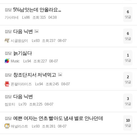
5%남앗는데 안올라요,,,
잡담
6
댓글
기사라네
Lv.86
조회 315
04:38
다음 닉변
잡담
6
댓글
시골응삼이
Lv.83
조회 237
08-07
늙기싫다
잡담
1
댓글
Music
Lv.94
조회 227
08-07
창조단지서 저녁먹고
잡담
2
댓글
폰팔이라이즈
Lv.94
조회 245
08-07
다음 닉변
잡담
3
댓글
씹포티
Lv.70
조회 225
08-07
예쁜 여자는 연초 빨아도 냄새 별로 안나던데
잡담
10
댓글
애널리스트
Lv.93
조회 281
08-07