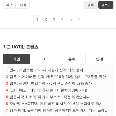
최근
다음
검색
글쓰기
1
2
3
4
5
최근 HOT한 콘텐츠
게임
IT
유머
연예
1
엔씨, 게임스컴 2026서 미공개 신작 최초 공개
2
컴투스-에이버튼 신작 '제우스' 8월 26일 출시…"모두를 위한 경쟁"
3
웹젠, 상반기 영업수익 773억 원…순이익 89% 증가
4
'오너' 빼고, '페인터' 출전한 T1, 한화생명에 패배
5
검은사막 최초의 '하이퍼 부스트', 직접 해봤습니다
6
모바일 MMOTPS '더 디비전 리서전스', 6일 스팀에도 출시
7
검과 방패, 돌진기에 원거리 공격까지? 오버워치 '디몬' 플레이 영상