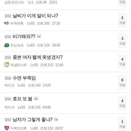
댓글
삼천포도다리
Lv.1
조회 46
22:01
날씨가 이게 말이 되나?
잡담
2
댓글
무득박휘
Lv.95
조회 105
17:30
비가왜와??
잡담
3
댓글
우는늑대
Lv.85
조회 124
16:40
좆본 여자 왤케 못생겼지?
잡담
4
댓글
애널리스트
Lv.93
조회 153
13:40
수면 부족임
잡담
8
댓글
하이석
Lv.81
조회 140
10:20
호프 또 봄
잡담
4
댓글
하이석
Lv.81
조회 145
09:46
남자가 그렇게 좋냐?
잡담
1
댓글
어학오덕후
Lv.80
조회 158
09:07