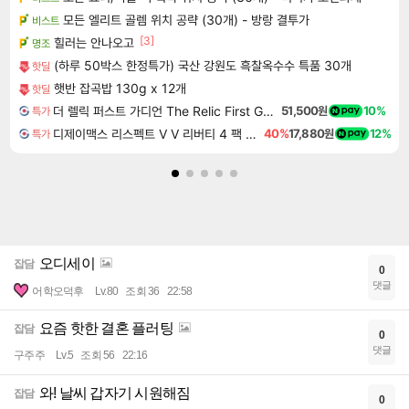
모든 엘리트 골렘 위치 공략 (30개) - 방랑 결투가
비스트
[3]
힐러는 안나오고
명조
(하루 50박스 한정특가) 국산 강원도 흑찰옥수수 특품 30개
핫딜
햇반 잡곡밥 130g x 12개
핫딜
더 렐릭 퍼스트 가디언 The Relic First Guardian
51,500원
10%
특가
디제이맥스 리스펙트 V V 리버티 4 팩 DJMAX RESPECT V V Liberty 4 Pack DLC
40%
17,880원
12%
특가
오디세이
잡담
0
댓글
어학오덕후
Lv.80
조회 36
22:58
요즘 핫한 결혼 플러팅
잡담
0
댓글
구주주
Lv.5
조회 56
22:16
와! 날씨 갑자기 시원해짐
잡담
0