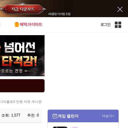
혜택.아이마트
로그인
인
벤
전
체
사
이
트
맵
디아블로3 인벤 자유 게시판
조회:
1,577
추천:
0
게임 캘린더
더보기+