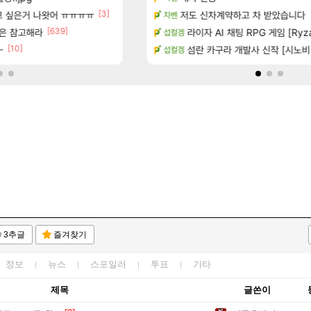
[3]
[46]
 싶은거 나왓어 ㅠㅠㅠㅠ
기습하는 법
완갑 정보 초스피드 효율 요약
저도 신차계약하고 차 받았습니다
로아
차벤
[639]
[90]
은 참고해라
일즈’, 30~40fps 목표 추정
퍼클영상 보다 현타오네
라이자 AI 채팅 RPG 게임 [Ryza
로아
섭컬겜
[10]
ㅡ
치노트 (8/5)
벨가 1관 잡히는거 먼가 좀 몬가몬가네
섬란 카구라 개발사 신작 [시노비 넥서
로아
섭컬겜
3추글
즐겨찾기
정보
뉴스
스포일러
투표
기타
제목
글쓴이