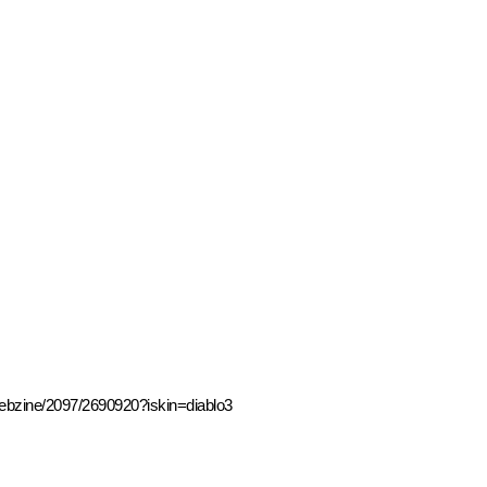
webzine/2097/2690920?iskin=diablo3