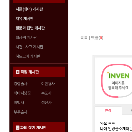
시즌(래더) 게시판
자유 게시판
질문과 답변 게시판
확장팩 게시판
목록
|
댓글(
6
)
사건 · 사고 게시판
하드코어 게시판
직업 게시판
강령술사
야만용사
악마사냥꾼
수도사
마법사
성전사
인장
부두술사
와요 ㅋㅋ
파티 찾기 게시판
나애 인쟝을소게하는