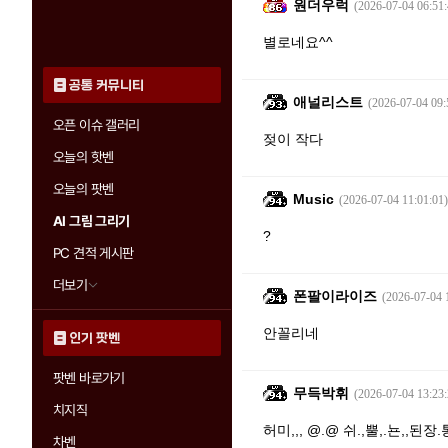
원더우럭
(2026-07-04 06:51:
별로네요^^
공통 커뮤니티
애널리스트
(2026-07-04 09:
오픈 이슈 갤러리
젖이 작다
오늘의 핫벤
오늘의 팟벤
Music
(2026-07-04 11:01:01)
AI 그림 그리기
?
PC 견적 게시판
더보기
폰팔이라이즈
(2026-07-04 
안꼴리네
인기 팟벤
팟벤 바로가기
무득박휘
(2026-07-04 13:23:
치지직
허미,,, @.@ 쉬.,뿔,.뇬,,된장.
차벤