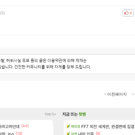
22)
공감
비공
0
이전페이지
지금 뜨는
팟벤
더보기+
[44]
[1]
[65]
 하려고하던데
 다녀왔습니다.
와 ㅁㅊ 컴플뜸ㅋㅋ
FF7 외전 세계관, 완결편에 집결
메이플
해외겜
[18]
[8]
[334]
량..jpg
터 공개
이적자 숙코 시ㅡ발련아
내차 인증
메이플
차벤