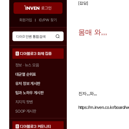
[잡담]
로그인
회원가입
ID/PW 찾기
몸매 와,,,
디아블로3 화제 집중
정보 · 뉴스 모음
대균열 순위표
유저 정보 게시판
팁과 노하우 게시판
진자,,,와,,,
치지직 팟벤
https://m.inven.co.kr/board/
SOOP 게시판
디아블로3 커뮤니티