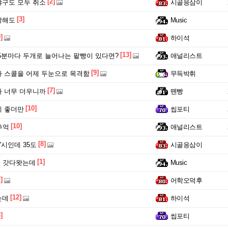
[2]
구도 모두 취소
시골응삼이
[3]
각해도
Music
]
하이석
[13]
5분마다 두개로 늘어나는 팥빵이 있다면?
애널리스트
[9]
 스콜을 어제 두눈으로 목격함
무득박휘
[7]
 너무 더우니까
뗀빵
[10]
게 좋더만
씹포티
[10]
추억
애널리스트
[8]
7시인데 35도
시골응삼이
[1]
터 갓다왓는데
Music
]
어학오덕후
[12]
는데
하이석
]
씹포티