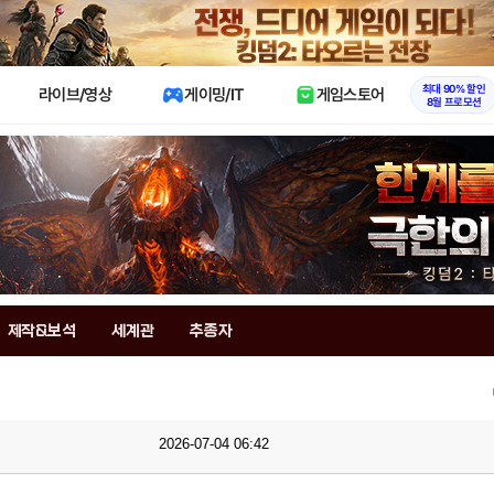
X
최대 90% 할인
라이브/영상
게이밍/IT
게임스토어
8월 프로모션
제작&보석
세계관
추종자
2026-07-04 06:42