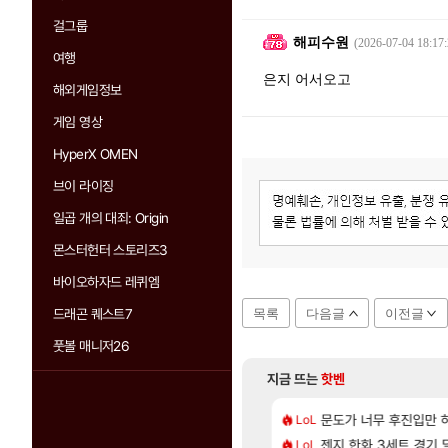
걸그룹
해피수원
(2026-07-04 18:17:
여행
은지 어서오고
해외게임정보
게임 영상
HyperX OMEN
브이 라이징
일곱 개의 대죄: Origin
몬스터헌터 스토리즈3
바이오하자드 레퀴엠
드래곤 퀘스트7
목록
다음글
이전글
풋볼 매니저26
지금 뜨는
핫벤
[115]
체 뭐하는 짓이냐?
, 신작 서브컬쳐 게임 [펄 인 블루] 티저 사이트 오픈
문도가 너무 후진입만
7년만에 가족여행을
LoL
여행
[44]
 함부로 가지 마라..
컷 만화 | 야간 보초는 너무 힘들어
젠지 한화 3세트 경기 딜
「에린」 컨셉 포스
LoL
아스오라