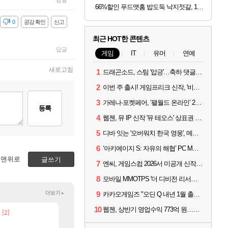
답글
66%할인 푸드앳홈 밥도둑 낙지젓갈, 1kg, 1개
감
0
공감 확인
신고
최근 HOT한 콘텐츠
답글
게임
IT
유머
연예
새로고침
1
드래곤소드, 스팀 '압긍'…축하 댓글 달고 게임 코드 받자!
2
이번 주 출시! 게임프리크 신작, '비스트 오브 리인카네이션'
3
가레나·포켓페어, ‘팰월드 온라인’ 2026년 출시 예고
등록
4
웹젠, 뮤 IP 신작 '뮤 테오스' 상표권 출원
5
디바 잇는 '오버워치 한국 영웅', 메카 파일럿 디몬 나온다
6
‘아키에이지 S: 자유의 해협’ PC MMORPG로 개발한다
맨위로
글쓰기
7
엔씨, 게임스컴 2026서 미공개 신작 최초 공개
8
모바일 MMOTPS '더 디비전 리서전스', 6일 스팀에도 출시
더보기+
9
카카오게임즈 "오딘 Q 내년 1월 출시, 연기는 없다"
10
웹젠, 상반기 영업수익 773억 원…순이익 89% 증가
[2]
[115]
이건 대체 뭐하는 짓이냐?
넷마블, 신작 서브컬쳐 게임 [펄 인 블루] 티저 사이트 
메이플
섭컬겜
[44]
너넨 대난 함부로 가지 마라..
4컷 만화 | 야간 보초는 너무 힘들어
로아
아주프로