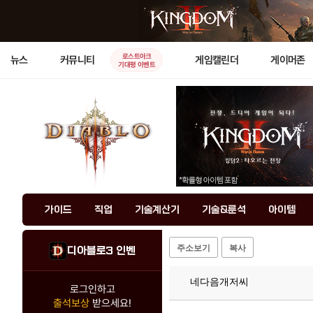
로스트아크
뉴스
커뮤니티
게임캘린더
게이머존
기대평 이벤트
가이드
직업
기술계산기
기술&룬석
아이템
주소보기
복사
디아블로3 인벤
네다음개저씨
로그인하고
출석보상
받으세요!