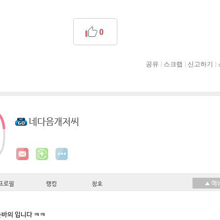
0
공유
스크랩
신고하기
네다음개저씨
프로필
랭킹
칭호
바의 입니다 ㅋㅋ