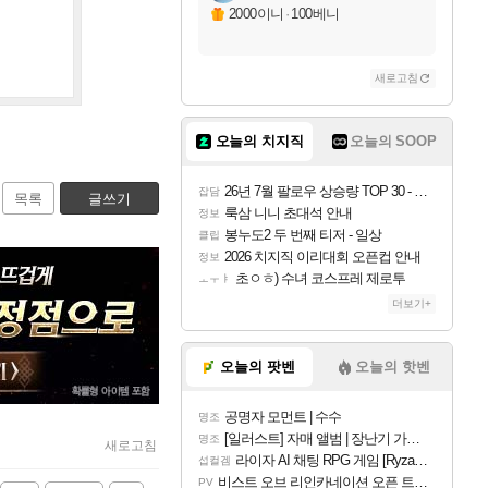
2000이니
·
100베니
새로고침
오늘의 치지직
오늘의 SOOP
26년 7월 팔로우 상승량 TOP 30 - 월간 치지직
잡담
목록
글쓰기
룩삼 니니 초대석 안내
정보
봉누도2 두 번째 티저 - 일상
클립
2026 치지직 이리대회 오픈컵 안내
정보
초ㅇㅎ) 수녀 코스프레 제로투
ㅗㅜㅑ
더보기+
오늘의 팟벤
오늘의 핫벤
공명자 모먼트 | 수수
명조
[일러스트] 자매 앨범 | 장난기 가득한 오후의 공원 (리메이크판)
명조
새로고침
라이자 AI 채팅 RPG 게임 [RyzaChat: AI] 공개
섭컬겜
비스트 오브 리인카네이션 오픈 트레일러
PV