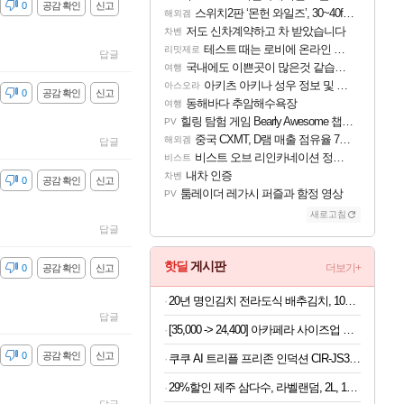
감
0
공감 확인
신고
스위치2판 ‘몬헌 와일즈’, 30~40fps 목표 추정
해외겜
저도 신차계약하고 차 받았습니다
차벤
테스트 때는 로비에 온라인 기능이 있는데
리밋제로
답글
국내에도 이쁜곳이 많은것 같습니다
여행
아키츠 아키나 성우 정보 및 주요 필모
아스오라
감
0
공감 확인
신고
동해바다 추암해수욕장
여행
힐링 탐험 게임 Bearly Awesome 챕터 1 트레일러
PV
중국 CXMT, D램 매출 점유율 7%…글로벌 4위로 부상
해외겜
답글
비스트 오브 리인카네이션 정보/공략글 모음
비스트
내차 인증
차벤
감
0
공감 확인
신고
툼레이더 레가시 퍼즐과 함정 영상
PV
새로고침
답글
핫딜
게시판
더보기+
감
0
공감 확인
신고
20년 명인김치 전라도식 배추김치, 10kg, 1박스
답글
[35,000 -> 24,400] 아카페라 사이즈업 벤티 헤이즐넛 600ml x 24개
감
0
공감 확인
신고
쿠쿠 AI 트리플 프리존 인덕션 CIR-JS301FW
29%할인 제주 삼다수, 라벨랜덤, 2L, 18개