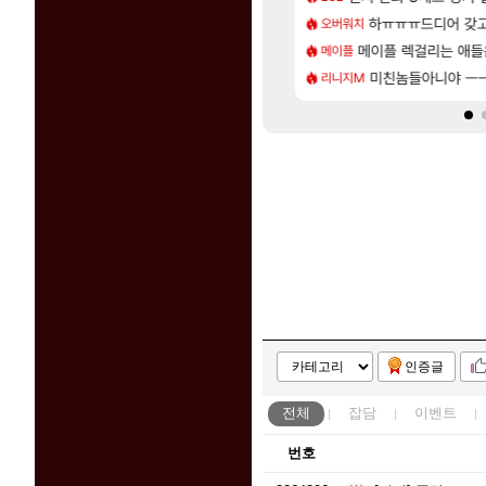
[203]
 24500원 이라길래 결제 취소하고 나왔다
 길찾기/지도 공략 (1 ~ 12장)
하ㅠㅠㅠ드디어 갖고
쿠를 먼저 보내서 
오버워치
비스트
[37]
가 몽벨 뇌빼기했네 ㅋㅋㅋㅋ
스트 때는 로비에 온라인 기능이 있는데
메이플 렉걸리는 애들
스위치2판 ‘몬헌 와
메이플
해외겜
[107]
니온 이거 1만 존나 쉬운거같은데
 오브 리인카네이션 오픈 트레일러
미친놈들아니야 ㅡ
리싱크드 1.06 패
리니지M
리싱크드
인증글
전체
잡담
이벤트
번호