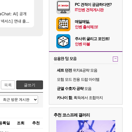
PC 견적이 궁금하다면?
[2
빵 가격이 24500원 이라길래 결제 취소하고 나왔다
챕터별 길찾기/지도 공략 (1 ~ 12장)
메이플
비스트
IT인벤 견적게시판
[37]
Chat: AI] 공개
아니 누가 몽벨 뇌빼기했네 ㅋㅋㅋㅋ
테스트 때는 로비에 온라인 기능이 있는데
메이플
리밋제로
[47]
[107]
..
스] 연내 출시 예정
근데 유니온 이거 1만 존나 쉬운거같은데
비스트 오브 리인카네이션 오픈 트레일러
메이플
PV
매일매일,
인벤 출석체크!
주사위 굴리고 포인트!
인벤 마블
유용한 팁 모음
-
세트 던전
위치&공략 모음
모험 모드 전용 드랍 아이템
목록
글쓰기
균열 수호자 공략
모음
카나이 함
, 획득에서 조합까지
추천 코스프레 갤러리
등록일
조회
추천