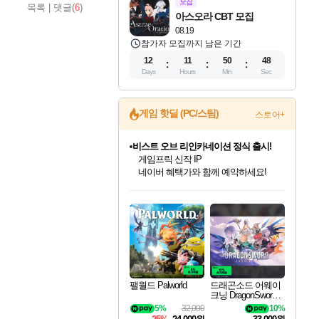
모집
목록
|
댓글(
6
)
아스오라 CBT 모집
08.19
참가자 모집까지 남은 기간
12
11
50
47
Days
Hours
Min
Sec
게임 핫딜 (PC/스팀)
스토어+
비스트 오브 리인카네이션 정식 출시!
게임프릭 신작 IP
네이버 혜택가와 함께 예약하세요!
인벤게임즈 8월 특별 할인!
드래곤소드: 어웨이크닝 입점!
문명 7 특별 할인!
귀무자: 검의 길 예약 판매 중!
커세어 코브 출시 기념 할인!
더 렐릭 퍼스트 가디언 정식 출시
베데스다 40주년 기념 할인 중!
마블 투혼 파이팅 소울즈 예약 판매 중!
캡콤 프렌차이즈 할인 진행 중!
캡콤 일부 상품 상시 할인
스타워즈 은하계 레이서
로블록스 기프트 카드 공식 입점
인기 퍼블리셔 모음!
스팀으로 만나는 드래곤소드!
조선&고려 DLC 출시 예정
10% 할인과
해적'섬'을 발전시키자!
설화x하드코어 액션!
베데스다의 명작들을
마블 히어로 총 출동&화려한 격투!
몬헌, 바하 등 인기 IP를
몬헌 와일즈 & 드래곤즈 도그마2
인벤게임즈에서 10% 추가 적립
Robux를 가장 안전하고
최대 90% 할인가를 만나보세요!
네이버혜택과 함께 만나보세요!
50%할인&추가 적립까지!
이니&베니 혜택까지!
할인&네이버혜택으로 만나보세요!
네이버페이 혜택과 만나보세요!
40주년 프로모션으로 만나보세요!
네이버 포인트 혜택까지!
할인가에 만나보세요!
일부 에디션 상시 할인!
혜택으로 예약 판매 중
편안하게 충전하세요
팰월드 Palworld
드래곤소드 어웨이
크닝 DragonSword A
wakening
5%
32,000
10%