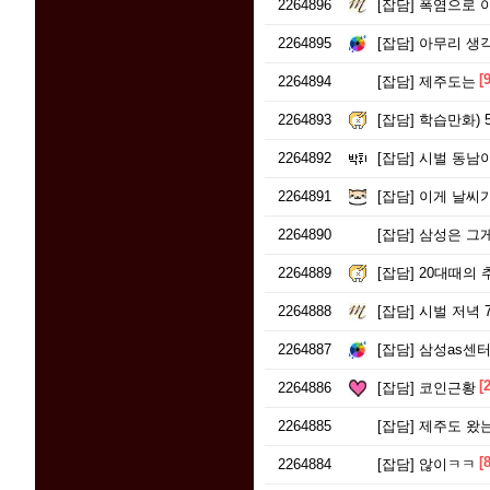
2264896
[잡담]
폭염으로 야
2264895
[잡담]
아무리 생
[9
2264894
[잡담]
제주도는
2264893
[잡담]
학습만화) 
2264892
[잡담]
시벌 동남아
2264891
[잡담]
이게 날씨가
2264890
[잡담]
삼성은 그
2264889
[잡담]
20대때의 
2264888
[잡담]
시벌 저녁 
2264887
[잡담]
삼성as센
[2
2264886
[잡담]
코인근황
2264885
[잡담]
제주도 왔
[8
2264884
[잡담]
않이ㅋㅋ