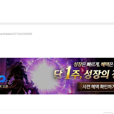
oard/diablo3/2716/2264690