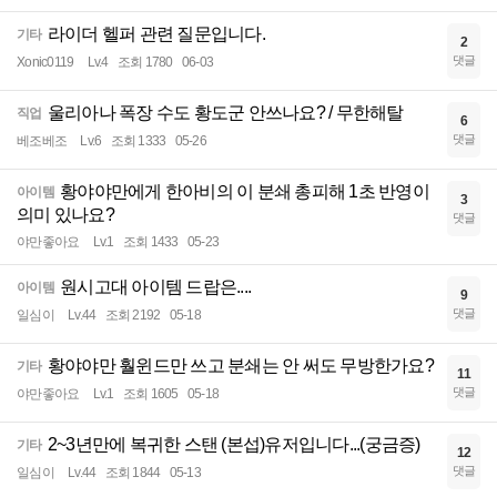
라이더 헬퍼 관련 질문입니다.
기타
2
댓글
Xonic0119
Lv.4
조회 1780
06-03
울리아나 폭장 수도 황도군 안쓰나요? / 무한해탈
직업
6
댓글
베조베조
Lv.6
조회 1333
05-26
황야야만에게 한아비의 이 분쇄 총피해 1초 반영이
아이템
3
의미 있나요?
댓글
야만좋아요
Lv.1
조회 1433
05-23
원시고대 아이템 드랍은....
아이템
9
댓글
일심이
Lv.44
조회 2192
05-18
황야야만 훨윈드만 쓰고 분쇄는 안 써도 무방한가요?
기타
11
댓글
야만좋아요
Lv.1
조회 1605
05-18
2~3년만에 복귀한 스탠 (본섭)유저입니다...(궁금증)
기타
12
댓글
일심이
Lv.44
조회 1844
05-13