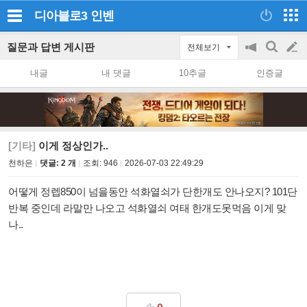
디아블로3
인벤
질문과 답변 게시판
전체보기
공
검
글
지
색
내글
내 댓글
10추글
인증글
on/off
쓰
기
[기타]
이게 정상인가..
천하은
댓글: 2 개
조회:
946
2026-07-03 22:49:29
어떻게 정렙850이 넘을동안 석화열쇠가 단한개도 안나오지? 101단
반복 중인데 라말만 나오고 석화열쇠 여태 한개도못먹음 이게 맞
나..