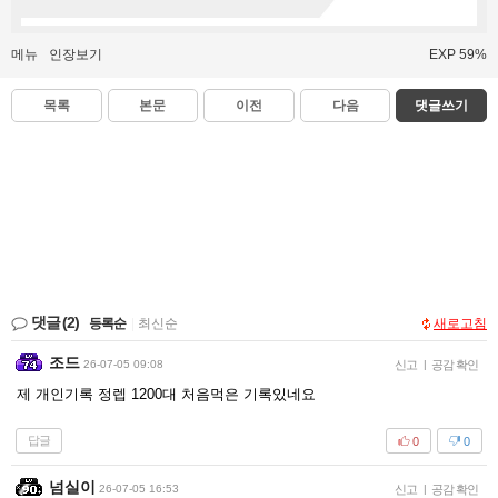
메뉴
인장보기
EXP 59%
목록
본문
이전
다음
댓글쓰기
댓글
(2)
등록순
|
최신순
새로고침
조드
26-07-05 09:08
신고
|
공감 확인
제 개인기록 정렙 1200대 처음먹은 기록있네요
답글
0
0
넘실이
26-07-05 16:53
신고
|
공감 확인