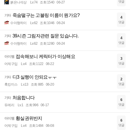
댓글
붉은나석상
Lv.74
조회 1540
06-27
죽숨떨구는 고블링 이름이 뭔가요?
기타
4
댓글
수아형하이
Lv.62
조회 1046
06-24
39시즌 그림자관련 질문 있습니다.
기타
4
댓글
수아형하이
Lv.62
조회 1280
06-24
접속해보니 케릭터가 이상해요
아이템
3
댓글
어제구입
Lv.4
조회 1122
06-22
디3 실행이 안되요ㅜㅜ
기타
2
댓글
훅킹미스
Lv.13
조회 885
06-20
처음합니다
기타
6
댓글
듀에리
Lv.1
조회 996
06-17
황실권위반지
아이템
6
댓글
어제구입
Lv.4
조회 1484
06-08