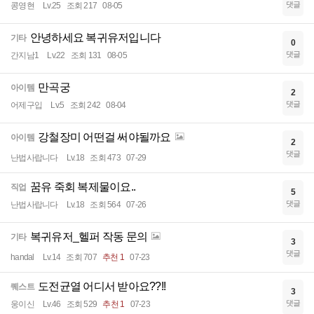
댓글
콩영현
Lv.25
조회 217
08-05
안녕하세요 복귀유저입니다
기타
0
댓글
간지남1
Lv.22
조회 131
08-05
만곡궁
아이템
2
댓글
어제구입
Lv.5
조회 242
08-04
강철장미 어떤걸 써야될까요
아이템
2
댓글
난법사랍니다
Lv.18
조회 473
07-29
꿈유 죽회 복제물이요..
직업
5
댓글
난법사랍니다
Lv.18
조회 564
07-26
복귀유저_헬퍼 작동 문의
기타
3
댓글
handal
Lv.14
조회 707
추천 1
07-23
도전균열 어디서 받아요??!!
퀘스트
3
댓글
웅이신
Lv.46
조회 529
추천 1
07-23