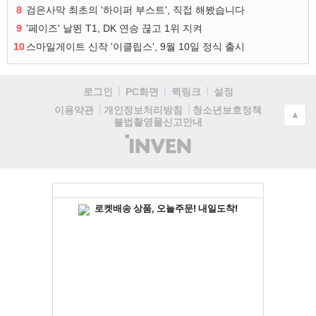
8
검은사막 최초의 '하이퍼 부스트', 직접 해봤습니다
9
'페이즈' 날뛴 T1, DK 연승 끊고 1위 지켜
10
스마일게이트 신작 '이클립스', 9월 10일 정식 출시
로그인
PC화면
퀵링크
설정
청소년보호정책
이용약관
개인정보처리방침
▲
불법촬영물신고안내
(주)
인
벤