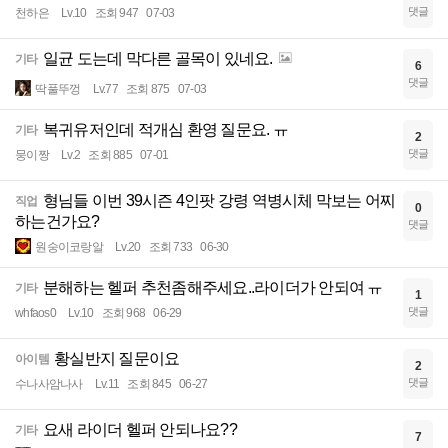
댓글
천하은
Lv.10
조회 947
07-03
일균 도는데 막다른 골목이 있네요.
기타
6
댓글
딱풀뚜껑
Lv.77
조회 875
07-03
복귀유저인데 적개심 환영 질문요. ㅠ
기타
2
댓글
뭉이짱
Lv.2
조회 885
07-01
형님들 이번 39시즌 4인팟 강령 역병시체 막보는 어찌
직업
0
하는건가요?
댓글
원숭이코랑알
Lv.20
조회 733
06-30
분해하는 헬퍼 추천좀해주세요..라이더가 안되여 ㅠ
기타
1
댓글
whfaos0
Lv.10
조회 968
06-29
황실반지 질문이요
아이템
2
댓글
수나사암나사
Lv.11
조회 845
06-27
요새 라이더 헬퍼 안되나요??
기타
7