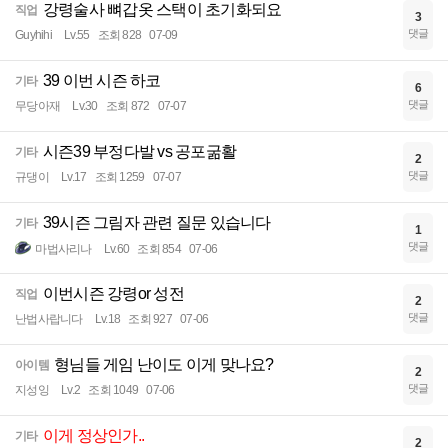
강령술사 뼈갑옷 스택이 초기화되요
직업
3
댓글
Guyhihi
Lv.55
조회 828
07-09
39 이번 시즌 하코
기타
6
댓글
무당아재
Lv.30
조회 872
07-07
시즌39 부정다발 vs 공포굶활
기타
2
댓글
규댕이
Lv.17
조회 1259
07-07
39시즌 그림자 관련 질문 있습니다
기타
1
댓글
마법사리나
Lv.60
조회 854
07-06
이번시즌 강령or 성전
직업
2
댓글
난법사랍니다
Lv.18
조회 927
07-06
형님들 게임 난이도 이게 맞나요?
아이템
2
댓글
지성잉
Lv.2
조회 1049
07-06
이게 정상인가..
기타
2