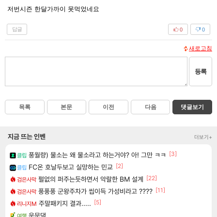
저번시즌 한달가까이 못먹었네요
답글
0
0
새로고침
등록
목록
본문
이전
다음
댓글보기
지금 뜨는 인벤
더보기+
[3]
풍월량) 물소는 왜 물소라고 하는거야? 아! 그만 ㅋㅋ
클립
[2]
FC온 호날두보고 실망하는 민교
클립
[22]
펄없의 퍼주는듯하면서 악랄한 BM 설계
검은사막
[11]
풍풍풍 군왕주차가 씹이득 가성비라고 ????
검은사막
[5]
주말패키지 결과.....
리니지M
운문댐
여행