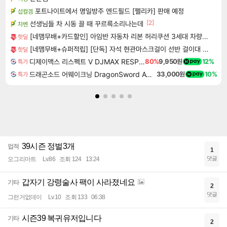
포트나이트에서 명일방주 엔드필드 [펠리카] 판매 예정
섭컬겜
[2]
선생님들 차 시동 끌 때 꾸르륵소리나는데
차벤
[네맴무배+카드할인] 아임반 자동차 리본 허리쿠션 3세대 차량용 등받이 시트 요추 등쿠션
핫딜
[네맴무배+슈퍼적립] [단독] 자석 현관마스크걸이 선반 걸이대 냉장고 현관문 열쇠 차키 접착식후크 모자걸이
핫딜
디제이맥스 리스펙트 V DJMAX RESPECT V
80%
9,950원
12%
특가
드래곤소드 어웨이크닝 DragonSword Awakening
33,000원
10%
특가
39시즌 정벌3개
업적
1
댓글
오그리마트
Lv.86
조회 124
13:24
갑자기 강령술사 팩이 사라졌네요
기타
2
댓글
그런거없데이
Lv.10
조회 133
06:38
시즌39 복귀유저입니다
기타
2