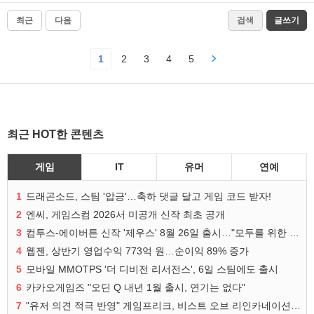
최근
다음
검색
글쓰기
1
2
3
4
5
최근 HOT한 콘텐츠
게임
IT
유머
연예
1
드래곤소드, 스팀 '압긍'…축하 댓글 달고 게임 코드 받자!
2
엔씨, 게임스컴 2026서 미공개 신작 최초 공개
3
컴투스-에이버튼 신작 '제우스' 8월 26일 출시…"모두를 위한 경쟁"
4
웹젠, 상반기 영업수익 773억 원…순이익 89% 증가
5
모바일 MMOTPS '더 디비전 리서전스', 6일 스팀에도 출시
6
카카오게임즈 "오딘 Q 내년 1월 출시, 연기는 없다"
7
"유저 의견 적극 반영" 게임프리크, 비스트 오브 리인카네이션 개선 나선다