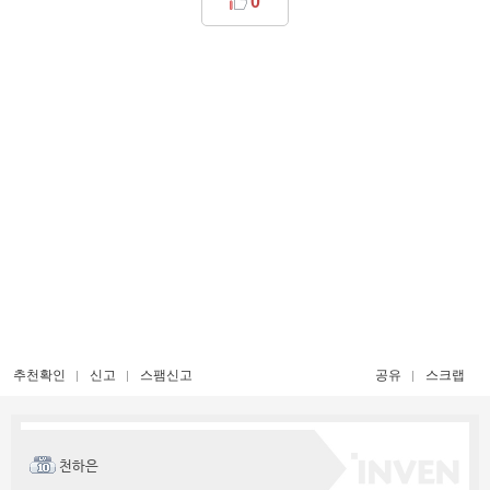
0
추천확인
신고
스팸신고
공유
스크랩
천하은