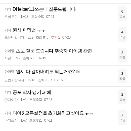
DHelper1.1쓰는데 질문드립니다
기타
0
댓글
호날두현
Lv.18
조회 643
07-21
원시 파밍법 ㅜㅜ
기타
4
댓글
초뉴비입니다
Lv.2
조회 845
추천 1
07-20
초보 질문 드립니다 추종자 아이템 관련
아이템
2
댓글
사달
Lv.2
조회 663
07-19
원시 다 갈아버려도 되는거죠?
아이템
3
댓글
난법사랍니다
Lv.18
조회 1037
07-15
공포 악사 냉기 피해
기타
2
댓글
딴다아안
Lv.1
조회 993
07-13
디아3 모든설정을 초기화하고싶어요 ㅠㅠ
기타
2
댓글
바기스이
Lv.7
조회 931
07-11