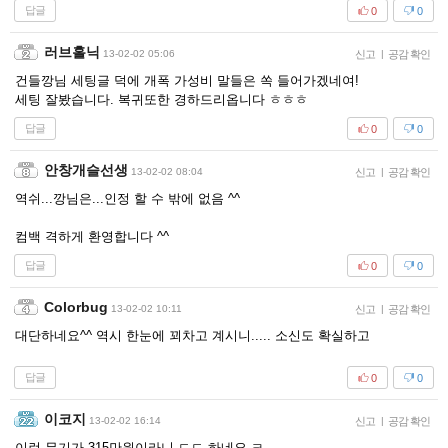
답글
0
0
러브홀닉
13-02-02 05:06
신고
|
공감 확인
건들깡님 세팅글 덕에 개폭 가성비 말들은 쏙 들어가겠네여!
세팅 잘봤습니다. 복귀또한 경하드리옵니다 ㅎㅎㅎ
답글
0
0
안창개슬선생
13-02-02 08:04
신고
|
공감 확인
역쉬...깡님은...인정 할 수 밖에 없음 ^^
컴백 격하게 환영합니다 ^^
답글
0
0
Colorbug
13-02-02 10:11
신고
|
공감 확인
대단하네요^^ 역시 한눈에 꾀차고 계시니..... 소신도 확실하고
답글
0
0
이코지
13-02-02 16:14
신고
|
공감 확인
이런 무기가 315만원이라니 ㄷㄷ 하네요 ㅋ