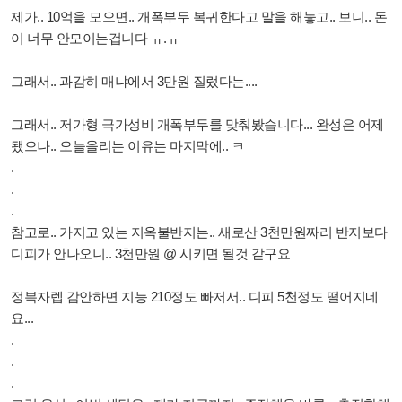
제가.. 10억을 모으면.. 개폭부두 복귀한다고 말을 해놓고.. 보니.. 돈
이 너무 안모이는겁니다 ㅠ.ㅠ
그래서.. 과감히 매냐에서 3만원 질렀다는....
그래서.. 저가형 극가성비 개폭부두를 맞춰봤습니다... 완성은 어제
됐으나.. 오늘올리는 이유는 마지막에.. ㅋ
.
.
.
참고로.. 가지고 있는 지옥불반지는.. 새로산 3천만원짜리 반지보다
디피가 안나오니.. 3천만원 @ 시키면 될것 같구요
정복자렙 감안하면 지능 210정도 빠저서.. 디피 5천정도
떨어지네
요...
.
.
.