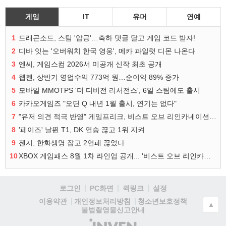
게임
IT
유머
연예
1
드래곤소드, 스팀 '압긍'…축하 댓글 달고 게임 코드 받자!
2
디바 잇는 '오버워치 한국 영웅', 메카 파일럿 디몬 나온다
3
엔씨, 게임스컴 2026서 미공개 신작 최초 공개
4
웹젠, 상반기 영업수익 773억 원…순이익 89% 증가
5
모바일 MMOTPS '더 디비전 리서전스', 6일 스팀에도 출시
6
카카오게임즈 "오딘 Q 내년 1월 출시, 연기는 없다"
7
"유저 의견 적극 반영" 게임프리크, 비스트 오브 리인카네이션 개선 나선다
8
'페이즈' 날뛴 T1, DK 연승 끊고 1위 지켜
9
젠지, 한화생명 잡고 2연패 끊었다
10
XBOX 게임패스 8월 1차 라인업 공개... '비스트 오브 리인카네이션' 즉시 합류
로그인
PC화면
퀵링크
설정
청소년보호정책
이용약관
개인정보처리방침
▲
불법촬영물신고안내
(주)