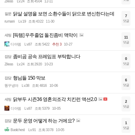
Zileas
Lv.24
조회 4504
12-11
닭살 설명을 보면 소환수들이 닭으로 변신한다는데
질문
7
댓글
rumani
Lv.19
조회 4322
11-30
[득템] 우주졸업 돌진좀비 액막이
세팅
11
댓글
디아뎀
Lv.87
조회 5422
추천 3
10-27
좀비곰 공속 프레임표 부탁합니다
잡담
0
댓글
Zileas
Lv.24
조회 2920
10-23
형님들 150 막보
잡담
6
댓글
똥꾸녕야
Lv.38
조회 4816
10-06
닭부두 시즌36 영혼의조각 치킨런 액션2.0
세팅
2
댓글
디아뎀
Lv.87
조회 5379
10-05
문두 운영 어떻게 하는 거에요?
잡담
1
댓글
Bastchest
Lv.91
조회 3378
10-05