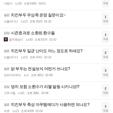
댓글
서탱이
Lv.55
조회 5600
03-01
치킨부두 우상족 운영 질문이요~
질문
1
댓글
오블라디다
Lv.15
조회 4520
02-10
시즌효과로 소환된 환수들
잡담
1
댓글
열두원숭이
Lv.43
조회 5374
02-10
치킨부두 일균 난이도 어느 정도로 하세요?
질문
2
댓글
오블라디다
Lv.15
조회 4742
02-10
닭 부두는 전설보석 어떤거 쓰나요?
질문
3
댓글
보라더리뚜비
Lv.1
조회 3852
02-08
덩치 포함 소환수가 리첼 발동 시키나요!?
잡담
2
댓글
고추가철
Lv.61
조회 3881
02-06
치킨부두 축성 아무템에다가 사용하면 되나요?
질문
3
댓글
파큐
Lv.21
조회 4009
02-04