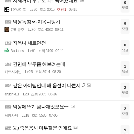
시체거미 부두로 1위 찍어봤네요.
잡담
0
댓글
T온새미로
Lv.90
조회 3015
추천 1
09-15
악몽독침 vs 지옥니덩치
잡담
5
댓글
큐티공주
Lv.70
조회 4382
09-11
지옥니 세트던전
잡담
0
댓글
Bastchest
Lv.91
조회 2499
09-11
간만에 부두좀 해보려는데
잡담
1
댓글
카르시아넨
Lv.25
조회 3914
08-20
같은 아이템인데 왜 옵션이 다른지..?
질문
2
댓글
anjfqhkr11
Lv.3
조회 2865
08-16
악몽메뚜기 넘나재밌오요~~
잡담
2
댓글
욕망사제
Lv.18
조회 5535
07-05
完) 죽음응시 마부질문 인데요
질문
9