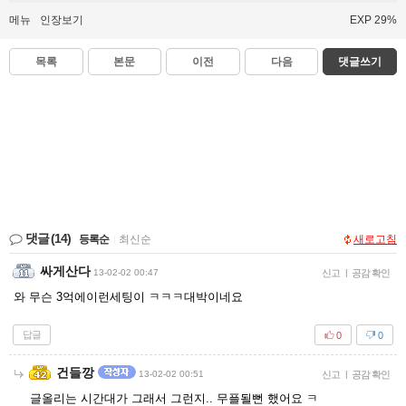
메뉴
인장보기
EXP 29%
목록
본문
이전
다음
댓글쓰기
댓글
(14)
등록순
|
최신순
새로고침
싸게산다
13-02-02 00:47
신고
|
공감 확인
와 무슨 3억에이런세팅이 ㅋㅋㅋ대박이네요
답글
0
0
건들깡
13-02-02 00:51
신고
|
공감 확인
글올리는 시간대가 그래서 그런지.. 무플될뻔 했어요 ㅋ