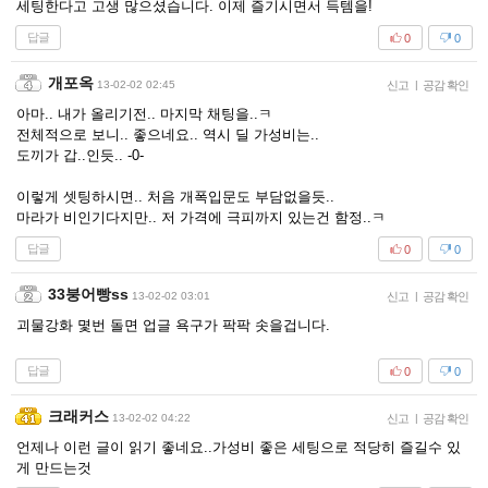
세팅한다고 고생 많으셨습니다. 이제 즐기시면서 득템을!
답글
0
0
개포옥
13-02-02 02:45
신고
|
공감 확인
아마.. 내가 올리기전.. 마지막 채팅을..ㅋ
전체적으로 보니.. 좋으네요.. 역시 딜 가성비는..
도끼가 갑..인듯.. -0-
이렇게 셋팅하시면.. 처음 개폭입문도 부담없을듯..
마라가 비인기다지만.. 저 가격에 극피까지 있는건 함정..ㅋ
답글
0
0
33붕어빵ss
13-02-02 03:01
신고
|
공감 확인
괴물강화 몇번 돌면 업글 욕구가 팍팍 솟을겁니다.
답글
0
0
크래커스
13-02-02 04:22
신고
|
공감 확인
언제나 이런 글이 읽기 좋네요..가성비 좋은 세팅으로 적당히 즐길수 있
게 만드는것