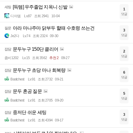
[득템] 우주졸업 지옥니 신발
세팅
1
댓글
디아뎀
Lv.87
조회 2941
10-04
아라 마나주마 닭부두 할때 수호령 쓰는건
질문
3
댓글
Je2다
Lv.74
조회 2324
09-30
문두누구 150단 클리어
잡담
2
댓글
좀비1202
Lv.15
조회 3562
추천 2
09-27
문두누구 초당 마나 회복량
잡담
6
댓글
Bastchest
Lv.91
조회 2732
09-21
문두 혼공 질문
잡담
5
댓글
Bastchest
Lv.91
조회 2705
09-20
중저단 쉬운 세팅
잡담
3
댓글
Bastchest
Lv.91
조회 4394
09-17