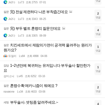
댓글
Je2다
Lv.73
조회 2755
07-01
完) 전설 제련하다 나온 부착즙긴데요
질문
2
댓글
Je2다
Lv.73
조회 3343
06-25
完) 부두 벨트 혼령띠 질문인데요
질문
4
댓글
Je2다
Lv.73
조회 3305
06-09
치킨세트에서 제람의가면이 공격력 올려주는 원리가
질문
1
뭔가요?
댓글
듀얼러
Lv.84
조회 4998
04-06
1~2년만에 복귀하는 유저입니다 부두술사 할만한가
잡담
1
요
댓글
섬머소닉
Lv.45
조회 6252
03-16
혼령수확 메카니즘이 뭐예요 ?
질문
2
댓글
navarone
Lv.34
조회 4633
03-06
부두술사. 셋팅좀 알려주세요.~
세팅
4