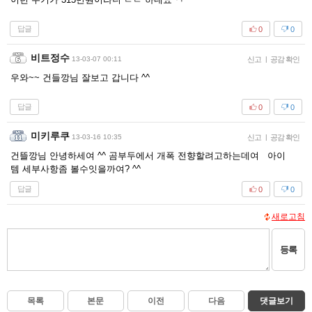
답글
0
0
비트정수
13-03-07 00:11
신고
|
공감 확인
우와~~ 건들깡님 잘보고 갑니다 ^^
답글
0
0
미키루쿠
13-03-16 10:35
신고
|
공감 확인
건뜰깡님 안녕하세여 ^^ 곰부두에서 개폭 전향할려고하는데여 아이
템 세부사항좀 볼수잇을까여? ^^
답글
0
0
새로고침
등록
목록
본문
이전
다음
댓글보기