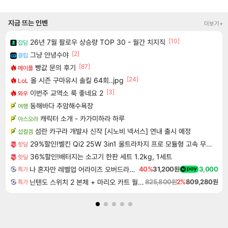
지금 뜨는 인벤
더보기+
[10]
26년 7월 팔로우 상승량 TOP 30 - 월간 치지직
잡담
[2]
그냥 안녕수야
클립
[87]
빵값 문의 후기
메이플
[24]
올 시즌 구마유시 솔킬 64회..jpg
LoL
[3]
이번주 교역소 룩 좋네요 2
와우
동해바다 추암해수욕장
여행
캐릭터 소개 - 카가미하라 하루
아스오라
섬란 카구라 개발사 신작 [시노비 넥서스] 연내 출시 예정
섭컬겜
29%할인!벨킨 Qi2 25W 3in1 울트라차지 프로 모듈형 고속 무선 충전기 WIZ052kr 갤럭시S26 아이폰17 호환
핫딜
36%할인!배터지는 소고기 한판 세트 1.2kg, 1세트
핫딜
나 혼자만 레벨업 어라이즈 오버드라이브 디럭스 에디션 Solo Leveling Arise Overdrive Deluxe Edition
40%
31,200원
3,000
특가
닌텐도 스위치 2 본체 + 마리오 카트 월드 + 포켓몬스터 레전드 ZA 닌텐도 스위치 2 에디션 번들
825,800원
2%
809,280원
특가