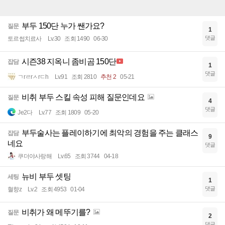
부두 150단 누가 쌘가요?
질문
1
댓글
토르썹치료사
Lv.30
조회 1490
06-30
시즌38 지옥니 좀비곰 150단
잡담
1
댓글
ㄱrㄹrㅅrㄷh
Lv.91
조회 2810
추천 2
05-21
비취 부두 스킬 속성 피해 질문인데요
질문
4
댓글
Je2다
Lv.77
조회 1809
05-20
부두술사는 플레이하기에 최악의 경험을 주는 클래스
잡담
9
네요
댓글
쿠더야사랑해
Lv.65
조회 3744
04-18
뉴비 부두 셋팅
세팅
1
댓글
혈향z
Lv.2
조회 4953
01-04
비취가 왜 메뚜기를?
질문
2
댓글