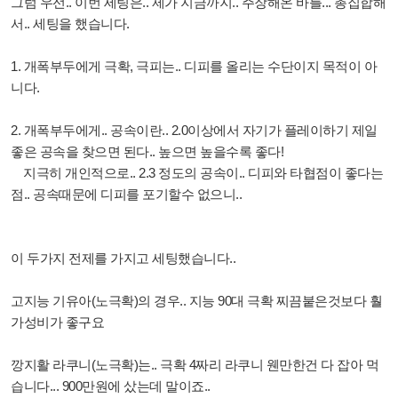
그럼
우선.. 이번 세팅은.. 제가 지금까지.. 주장해온 바를... 총집합해
서.. 세팅을 했습니다.
1. 개폭부두에게 극확, 극피는.. 디피를 올리는 수단이지 목적이 아
니다.
2. 개폭부두에게.. 공속이란.. 2.0이상에서 자기가 플레이하기 제일
좋은 공속을 찾으면 된다.. 높으면 높을수록 좋다!
지극히 개인적으로.. 2.3 정도의 공속이.. 디피와 타협점이 좋다는
점.. 공속때문에 디피를 포기할수 없으니..
이 두가지 전제를 가지고 세팅했습니다..
고지능 기유아(노극확)의 경우.. 지능 90대 극확 찌끔붙은것보다 훨
가성비가 좋구요
깡지활 라쿠니(노극확)는.. 극확 4짜리 라쿠니 웬만한건 다 잡아 먹
습니다... 900만원에 샀는데 말이죠..