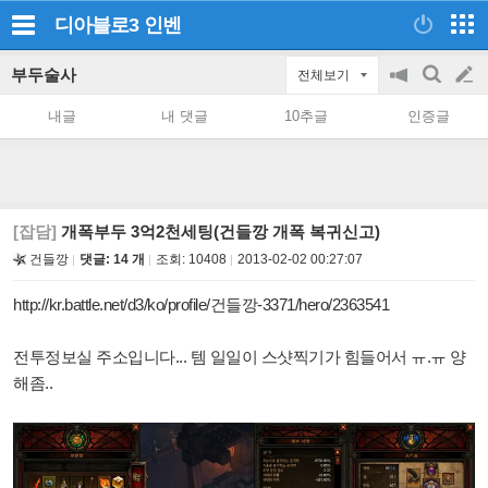
디아블로3
인벤
부두술사
전체보기
공
검
글
지
색
내글
내 댓글
10추글
인증글
on/off
쓰
기
[잡담]
개폭부두 3억2천세팅(건들깡 개폭 복귀신고)
건들깡
댓글: 14 개
조회:
10408
2013-02-02 00:27:07
http://kr.battle.net/d3/ko/profile/건들깡-3371/hero/2363541
전투정보실 주소입니다... 템 일일이 스샷찍기가 힘들어서 ㅠ.ㅠ 양
해좀..