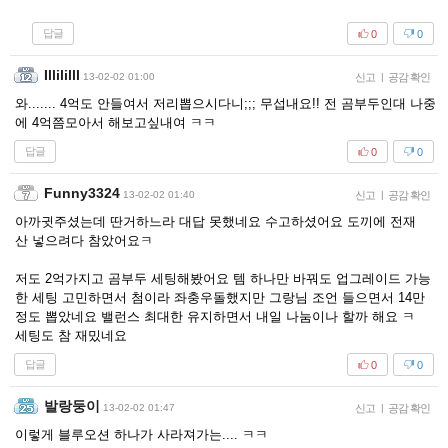
답글
0
0
Illililll
13-02-02 01:00
신고
|
공감 확인
와....... 4억도 안들여서 저리뽑으시다니;;; 무섭내요!! 전 곰부두인대 나중
에 4억쯤모아서 해보고싶내여 ㅋㅋ
답글
0
0
Funny3324
13-02-02 01:40
신고
|
공감 확인
아까귓주셨는데 딴거하느라 대답 못했네요 수고하셨어요 도끼에 전재
산 넣으려다 참았어요ㅋ
저도 2억가지고 곰부두 세팅해봤어요 템 하나만 바꿔도 업그레이드 가능
한 세팅 고민하면서 첨이라 좌충우돌했지만 그랑님 조언 들으면서 14만
정도 뽑았네요 밸런스 최대한 유지하면서 내일 나눔이나 할까 해요 ㅋ
세팅도 참 재밌네요
답글
0
0
발랑둥이
13-02-02 01:47
신고
|
공감 확인
이렇게 블루오션 하나가 사라져가는.... ㅋㅋ