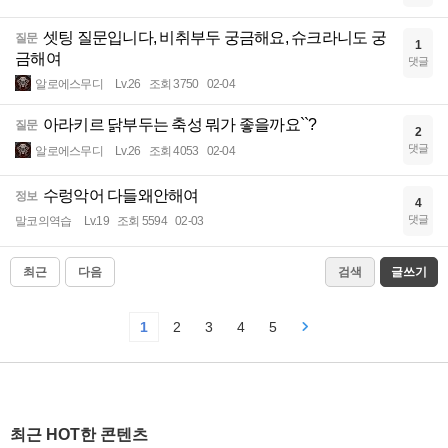
셋팅 질문입니다, 비취부두 궁금해요, 슈크라니도 궁
질문
1
금해여
댓글
알로에스무디
Lv.26
조회 3750
02-04
아라키르 닭부두는 축성 뭐가 좋을까요``?
질문
2
댓글
알로에스무디
Lv.26
조회 4053
02-04
수렁악어 다들왜안해여
정보
4
댓글
말코의역습
Lv.19
조회 5594
02-03
최근
다음
검색
글쓰기
1
2
3
4
5
최근 HOT한 콘텐츠