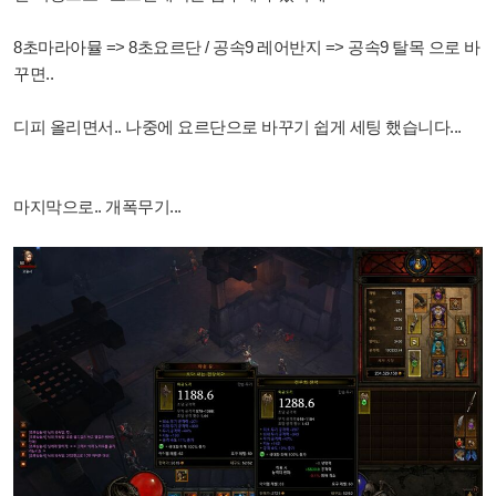
8초마라아뮬 => 8초요르단 / 공속9 레어반지 => 공속9 탈목 으로 바
꾸면..
디피 올리면서.. 나중에 요르단으로 바꾸기 쉽게 세팅 했습니다...
마지막으로.. 개폭무기...