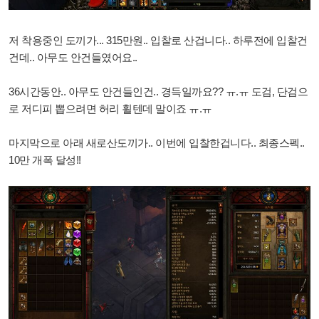
저 착용중인 도끼가... 315만원.. 입찰로 산겁니다.. 하루전에 입찰건
건데.. 아무도 안건들였어요..
36시간동안.. 아무도 안건들인건.. 경득일까요?? ㅠ.ㅠ
도검, 단검으
로 저디피 뽑으려면 허리 휠텐데 말이죠 ㅠ.ㅠ
마지막으로 아래 새로산도끼가.. 이번에 입찰한겁니다..
최종스펙..
10만 개폭 달성!!