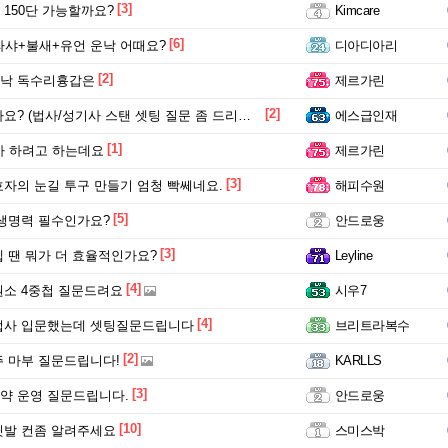
[3]
150단 가능할까요?
Kimcare
[6]
라샤+불새+유언 운낙 어때요?
디아디아리
[2]
낙 독수리흉갑은
제르가린
[2]
 (법사/성기사 스탠 셋팅 질문 좀 드리려 합니다)
에스급인재
[1]
사 하려고 하는데요
제르가린
[3]
자의 눈길 투구 만들기 엄청 빡쎄네요.
해피수원
[5]
생명력 필수인가요?
안드로웅
[3]
 땐 뭐가 더 효율적인가요?
Leyline
[4]
소 4중첩 질문드려요
시우7
[4]
법사 입문했는데 셋팅질문드립니다
브리트라복수
[2]
 마부 질문드립니다!
KARLLS
[3]
약 운영 질문드립니다.
안드로웅
[10]
릿발 컨좀 알려주세요
스미스박