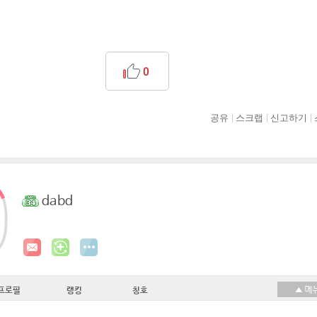
0
공유
스크랩
신고하기
dabd
프로필
랭킹
칭호