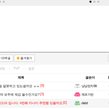
10추글
즐겨찾기
PvP
세팅
질문
제목
글쓴이
[9]
걸 잘못하고 있는걸까요 ㅠㅠ
냥냥펀치99
[3]
약 보주에 재감 필수인가요?
제르가린
[2]
드라 입니다. 4번째 카나이 추천템 있을까요
dabd