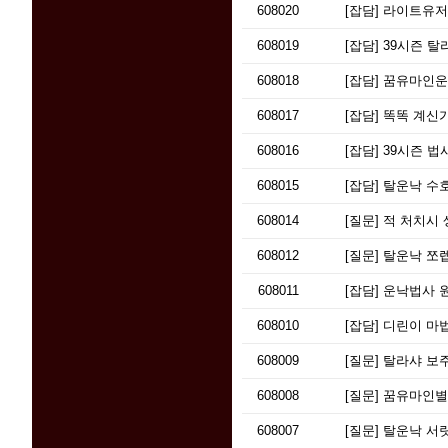
608020
[잡담]
라이트유저 
608019
[잡담]
39시즌 탈
608018
[잡담]
꿈유마인운
608017
[잡담]
똑똑 계신가요?
608016
[잡담]
39시즌 법
608015
[잡담]
탈운낙 수호
608014
[질문]
적 처치시 
608012
[질문]
탈운낙 쪼렙
608011
[잡담]
운낙법사 원
608010
[잡담]
디린이 마
608009
[질문]
탈라샤 보주
608008
[질문]
꿈유마인별
608007
[질문]
탈운낙 서