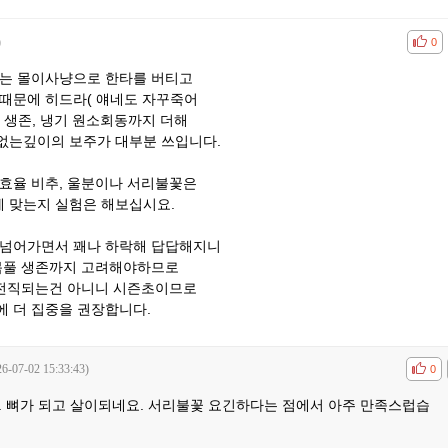
)
공감
비공
0
계는 몰이사냥으로 한타를 버티고
 때문에 히드라( 얘네도 자꾸죽어
 생존, 냉기 원소회동까지 더해
없는깊이의 보주가 대부분 쓰입니다.
 효율 비추, 울분이나 서리불꽃은
 맞는지 실험은 해보십시요.
 넘어가면서 꽤나 하락해 답답해지니
 몸풀 생존까지 고려해야하므로
 전직되는건 아니니 시즌초이므로
에 더 집중을 권장합니다.
26-07-02 15:33:43)
공감
비공
0
. 뼈가 되고 살이되네요. 서리불꽃 요긴하다는 점에서 아주 만족스럽습