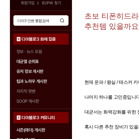
회원가입
ID/PW 찾기
초보 티폰히드라 
추천템 있을까요
디아블로3 화제 집중
정보 · 뉴스 모음
대균열 순위표
유저 정보 게시판
팁과 노하우 게시판
현재 운파 / 왕실 / 테스커 
치지직 팟벤
나머지 하나를 고민중입니다
SOOP 게시판
대균서는 화력강화를 위한 
디아블로3 커뮤니티
혹시 다른 추천 장비가 있을지 
시즌(래더) 게시판