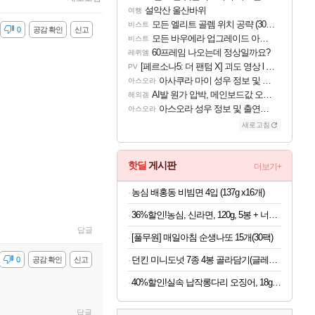
설악산 울산바위
여행
모든 엘리트 골렘 위치 공략 (30개) - 방랑 결투가
비스트
감
0
공감 확인
신고
모든 바우에라 업그레이드 아이템 획득 위치 공략 (89개)
비스트
60프레임 나오는데 정상일까요?
레퀴엠
[페르소나5: 더 팬텀 X] 괴도 영상 l 타카마키 안·댄싱 스타
PV
아사쿠라 마이 성우 정보 및 주요 필모
아스오라
AI발 원가 압박, 메인보드값 오르나
해외겜
아스오라 성우 정보 및 출연작 모음
아스오라
새로고침
핫딜
게시판
더보기+
농심 배홍동 비빔면 4입 (137g x16개)
36%할인!농심, 신라면, 120g, 5봉 + 너구리, 120g, 5봉 + 짜파게티, 140g, 5봉 + 오징어짬뽕, 124g, 5봉
답글
[풀무원] 매일아침 순생나또 15개(30팩)
던킨 미니도넛 7종 4봉 골라담기(글레이즈드/바바리안/초코링 외)
감
0
공감 확인
신고
40%할인!실속 납작롱다리 오징어, 18g, 10개
답글