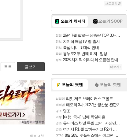
새로고침
오늘의 치지직
오늘의 SOOP
26년 7월 팔로우 상승량 TOP 30 - 월간 치지직
잡담
치지직 애플TV 앱 출시
정보
룩삼 니니 초대석 안내
정보
봉누도2 두 번째 티저 - 일상
클립
2026 치지직 이리대회 오픈컵 안내
정보
목록
글쓰기
더보기+
오늘의 팟벤
오늘의 핫벤
리밋 제로 브레이커스 프롤로그 테스트 후기 영상 업로드
섭컬겜
메모리 3사, 2027년 생산분 완판?
해외겜
명조
명조
[여행_국내] 남해 독일마을
여행
유니버스 채널 특별 코너 | 자신만의 스타일
명조
여기서 R1 뭘 말하는거고 R2가 뭘말하는걸까요?
명조
8월 28일 넷플릭스에서 예고편 공개 예정
GTA6
새로고침