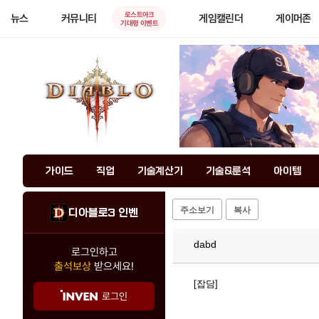
로스트아크
뉴스
커뮤니티
게임캘린더
게이머존
기대평 이벤트
가이드
직업
기술계산기
기술&룬석
아이템
주소보기
복사
디아블로3 인벤
dabd
로그인하고
출석보상
받으세요!
[잡담]
로그인