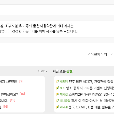
이전페이지
지금 뜨는
팟벤
더보기+
[6]
[5]
지 새단장!!
우 정보 및 주요 필모
대충 연구소요약
FF7 외전 세계관, 완결편에 집결
검은사막
해외겜
(40개) - 귀환한 영혼 도전과제
이제서야 힘들게 50찍고 나가 장궁 받
명조 공식 이모티콘 이벤트 진행해봤습니다! 참
SOL
명조
[16]
서 안하셨어요?
마치고.. (feat. 리아)
풍풍풍 군왕주차가 씹이득 가성비라
스위치2판 ‘몬헌 와일즈’, 30~4
검은사막
해외겜
[15]
[194]
읍니다.
드 아이템 획득 위치 공략 (89개)
골드 파는 게 왜 쌀숭이임?
혹시 이 만화 아시는 분 계신가
로아
애니클립
[16]
[
면
성우 정보 및 주요 필모
현재 나무위키 실검 1위인 김규원
중국 CXMT, D램 매출 점유율 7%…
메이플
해외겜