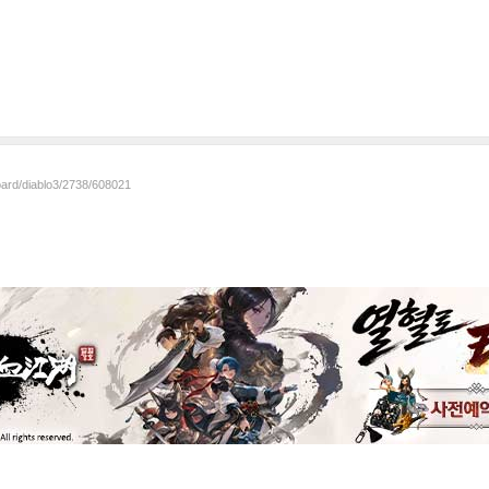
oard/diablo3/2738/608021