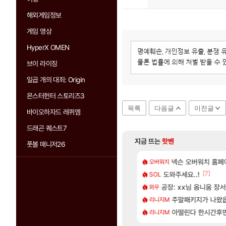
해외게임정보
게임 영상
HyperX OMEN
브이 라이징
일곱 개의 대죄: Origin
몬스터헌터 스토리즈3
목록
다음글
이전글
바이오하자드 레퀴엠
드래곤 퀘스트7
지금 뜨는
핫벤
풋볼 매니저26
[48]
짜 개웃기네 ㅋㅋ
발 원가 압박, 메인보드값 오르나
넥슨 오버워치 홈페이
아키츠 아키나 성
오버워치
아스오라
[132]
[7]
게트 본사에서 연락왔음
 3사, 2027년 생산분 완판?
도와주세요..!
모든 성소 위치 공략 
SOL
비스트
[117]
프프 클릭 미스낫네
크드 1.06 패치노트 (8/5)
공장: xx님 옴니움 장
프롤로그 테스트를 
와우
리밋제로
[85]
 샤타 안 나왔다고 진짜 화내는 사람도 있네
사쿠라 마이 성우 정보 및 주요 필모
주말패키지가 나왔
모든 바우에라 업그레이
리니지M
비스트
[58]
샤타가 아닌 큰 이유는 경매장 불안정때문일듯
스오라 성우 정보 및 출연작 모음
아떨린다 한시간후
카가미하라 하루 
리니지M
아스오라