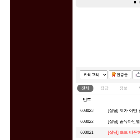
인증글
전체
잡담
정보
번호
608023
[잡담]
제가 어떤 
608022
[잡담]
꿈유마인별
608021
[잡담]
초보 티폰히