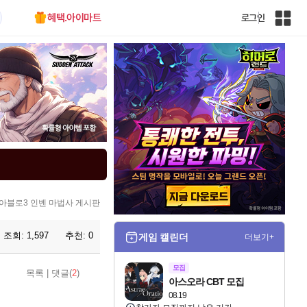
혜택.아이마트
로그인
인
벤
전
체
사
이
트
맵
아블로3 인벤 마법사 게시판
조회:
1,597
추천:
0
게임 캘린더
더보기+
모집
목록
|
댓글(
2
)
아스오라 CBT 모집
08.19