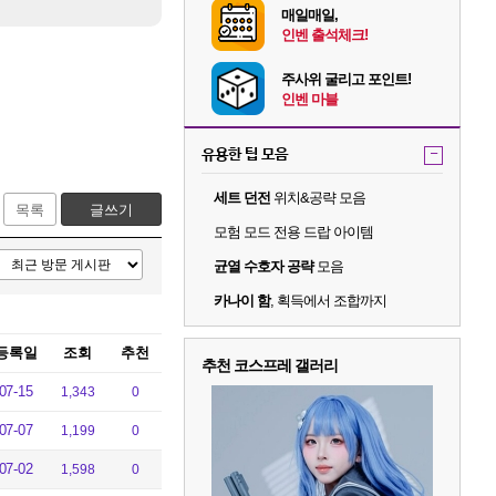
매일매일,
인벤 출석체크!
주사위 굴리고 포인트!
인벤 마블
유용한 팁 모음
-
세트 던전
위치&공략 모음
목록
글쓰기
모험 모드 전용 드랍 아이템
균열 수호자 공략
모음
카나이 함
, 획득에서 조합까지
등록일
조회
추천
추천 코스프레 갤러리
07-15
1,343
0
07-07
1,199
0
07-02
1,598
0