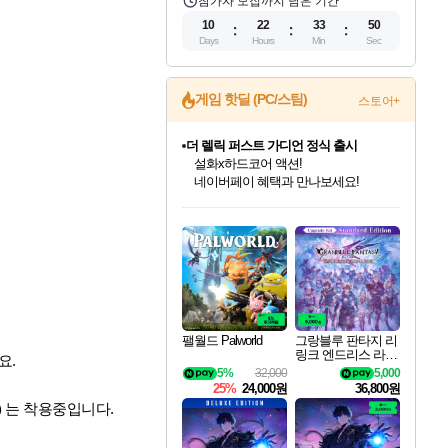
참가자 모집까지 남은 기간
10
22
33
50
Days
Hours
Min
Sec
게임 핫딜 (PC/스팀)
스토어+
더 렐릭 퍼스트 가디언 정식 출시
설화x하드코어 액션!
네이버페이 혜택과 만나보세요!
인벤게임즈 8월 특별 할인!
드래곤소드: 어웨이크닝 입점!
문명 7 특별 할인!
마블 투혼 파이팅 소울즈 정식출시!
귀무자: 검의 길 예약 판매 중!
비스트 오브 리인카네이션 정식 출시!
커세어 코브 출시 기념 할인!
베데스다 40주년 기념 할인 중!
캡콤 프렌차이즈 할인 진행 중!
캡콤 일부 상품 상시 할인
스타워즈 은하계 레이서
로블록스 기프트 카드 공식 입점
인기 퍼블리셔 모음!
스팀으로 만나는 드래곤소드!
조선&고려 DLC 출시 예정
마블 히어로 총 출동&화려한 격투!
10% 할인과
게임프릭 신작 IP
해적'섬'을 발전시키자!
베데스다의 명작들을
몬헌, 바하 등 인기 IP를
몬헌 와일즈 & 드래곤즈 도그마2
인벤게임즈에서 10% 추가 적립
Robux를 가장 안전하고
최대 90% 할인가를 만나보세요!
네이버혜택과 함께 만나보세요!
50%할인&추가 적립까지!
네이버 포인트 혜택까지!
이니&베니 혜택까지!
네이버 혜택가와 함께 예약하세요!
할인&네이버혜택으로 만나보세요!
40주년 프로모션으로 만나보세요!
할인가에 만나보세요!
일부 에디션 상시 할인!
혜택으로 예약 판매 중
편안하게 충전하세요
팰월드 Palworld
그랑블루 판타지 리
링크 엔드리스 라그
요.
나로크 업그레이드
5%
32,000
5,000
킷 Granblue Fantasy
25%
24,000원
36,800원
Relink Endless Ragn
 ) 는 착용중입니다.
arok Upgrade Kit DL
C