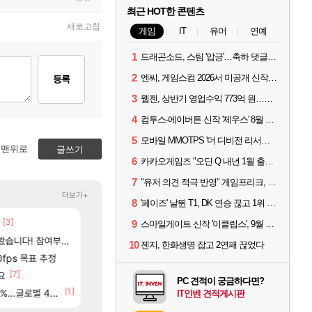
최근 HOT한 콘텐츠
새로고침
게임
IT
유머
연예
1
드래곤소드, 스팀 '압긍'…축하 댓글 달고 게임 코드 받자!
2
엔씨, 게임스컴 2026서 미공개 신작 최초 공개
등록
3
웹젠, 상반기 영업수익 773억 원…순이익 89% 증가
4
컴투스-에이버튼 신작 '제우스' 8월 26일 출시…"모두를 위한 경쟁"
5
모바일 MMOTPS '더 디비전 리서전스', 6일 스팀에도 출시
맨위로
글쓰기
6
카카오게임즈 "오딘 Q 내년 1월 출시, 연기는 없다"
7
"유저 의견 적극 반영" 게임프리크, 비스트 오브 리인카네이션 개선 나선다
더보기+
8
'페이즈' 날뛴 T1, DK 연승 끊고 1위 지켜
[3]
[48]
ㅇㅂ)진짜 개웃기네 ㅋㅋ
AI발 원가 압박, 메인보드값 오르나
메이플
해외겜
9
스마일게이트 신작 '이클립스', 9월 10일 정식 출시
[1]
[132]
았는데...
여부터 추첨까지????
파리바게트 본사에서 연락왔음
메모리 3사, 2027년 생산분 완판?
메이플
해외겜
10
젠지, 한화생명 잡고 2연패 끊었다
[9]
[117]
고 ????
0fps 목표 추정
씨발 컬프프 클릭 미스낫네
리싱크드 1.06 패치노트 (8/5)
메이플
리싱크드
[7]
[
요
아니 뭔 샤타 안 나왔다고 진짜 화내는 사람도 있네
아사쿠라 마이 성우 정보 및 주요 필모
메이플
아스오라
PC 견적이 궁금하다면?
84]
[1]
[
글로벌 4위로 부상
썬데이가 샤타가 아닌 큰 이유는 경매장 불안정때문일듯
아스오라 성우 정보 및 출연작 모음
메이플
아스오라
IT인벤 견적게시판