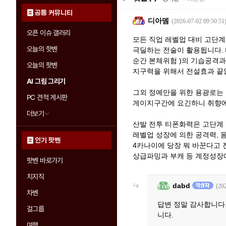
공통 커뮤니티
디아뎀
(2026-07-02 09:50:51
오픈 이슈 갤러리
모든 직업 레벨업 대비 고단
오늘의 핫벤
극딜하는 전술이 활용됩니다.
순간 본체위험 )의 기습공격과
오늘의 팟벤
지구력을 위해서 전설효과 끝
AI 그림 그리기
그외 정예만을 위한 용광로는
PC 견적 게시판
게이지구간에 요긴하니 취향에
더보기
산발 전투 티폰화력은 고단계
레벨업 성장에 의한 공격력,
인기 팟벤
4카나이에 당장 뭐 바꾼다고
상급파밍과 부캐 등 계정성장
팟벤 바로가기
치지직
dabd
(20
차벤
답변 정말 감사합니다
걸그룹
니다.
여행