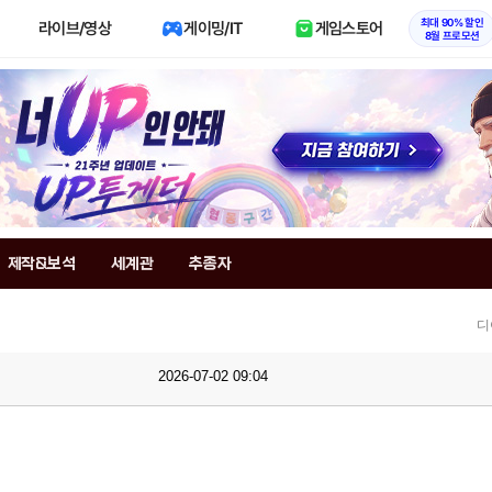
최대 90% 할인
라이브/영상
게이밍/IT
게임스토어
8월 프로모션
제작&보석
세계관
추종자
디
2026-07-02 09:04