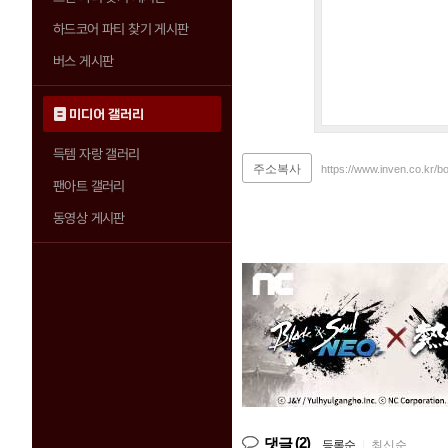
하드코어 파티 찾기 게시판
버스 게시판
미디어 갤러리
득템 자랑 갤러리
주소복사
https://www.inven.co.kr/b
팬아트 갤러리
동영상 게시판
(2)
댓글
등록순
|
최신순