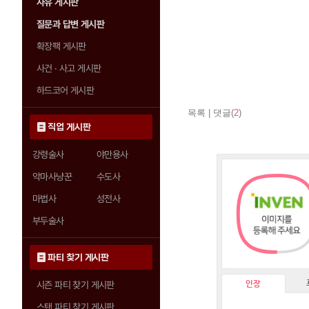
자유 게시판
질문과 답변 게시판
확장팩 게시판
사건 · 사고 게시판
하드코어 게시판
목록
|
댓글(
2
)
직업 게시판
강령술사
야만용사
악마사냥꾼
수도사
마법사
성전사
부두술사
파티 찾기 게시판
인장
시즌 파티 찾기 게시판
스탠 파티 찾기 게시판