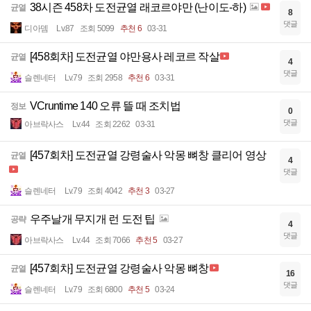
38시즌 458차 도전균열 래코르야만 (난이도-하)
균열
8
댓글
디아뎀
Lv.87
조회 5099
추천 6
03-31
[458회차] 도전균열 야만용사 레코르 작살
균열
4
댓글
슬렌네터
Lv.79
조회 2958
추천 6
03-31
VCruntime 140 오류 뜰 때 조치법
정보
0
댓글
아브락사스
Lv.44
조회 2262
03-31
[457회차] 도전균열 강령술사 악몽 뼈창 클리어 영상
균열
4
댓글
슬렌네터
Lv.79
조회 4042
추천 3
03-27
우주날개 무지개 런 도전 팁
공략
4
댓글
아브락사스
Lv.44
조회 7066
추천 5
03-27
[457회차] 도전균열 강령술사 악몽 뼈창
균열
16
댓글
슬렌네터
Lv.79
조회 6800
추천 5
03-24