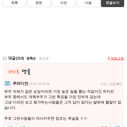
목록
본문
이전
다음
댓글쓰기
댓글
(114)
등록순
|
최신순
새로고침
쿠라디언
13-01-10 00:48
신고
|
공감 확인
부두 자체가 같은 순딮이라면 가장 높은 딜을 뽑는 직업이긴 하지만
부두 중에서도 개폭부두가 그런 특징을 가장 진하게 갖는데
그냥 디피만 보고 평가하는사람들은 그저 답이 없다는 말밖에 할말이 없
습니다
주로 그런사람들이 악사키우면 침조는 꼭넣음 ㅎㅎ
답글
이동
8
0