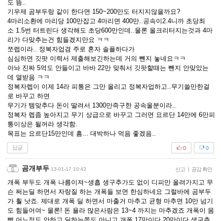
도 뜸..
기우제 곰부두랑 같이 한다면 150~200만도 터지지않을까요?
4마리소환에 마리당 100만잡고 4마리면 400만..공속이2.4니까 초당최
소 1.5번 터트린다 생각해도 초당600만인데..물론 올크리터지는것과 4마
리가 다맞추는건 힘들겠지만요 ㅋㅋ
쪼렙이라.. 정복자업겸 주로 혼자 솔플하다가
심심하면 깃팟 이력서 제출해보긴하는데 거의 뺀지 놓네요ㅋㅋ
아놔 진짜 5억도 안들이고 바바 22만 맞춰서 깃팟할때는 뺀지 안맞았는
데 열받음 ㅋㅋ
정복자렙이 이제 14라 피통은 그만 올리고 정복자업하고..무기쓸만한걸
로 바꾸고 하면
무기가 템맞추다 돈이 딸려서 1300만즉구한 공속울분이라..
정복자 렙좀 높아지고 무기 상급으로 바꾸고 그러면 요르단 14만에 6만피
통이상은 될꺼라 생각함.
목표는 요르단15만인데 흠... 대박하나 먹음 좋겠음..
답글
0
0
곰개부두
13-01-17 10:42
신고
|
공감 확인
개폭 부두도 개폭 나름이져~생흡 생구추가도 없이 디피만 올려가지고 무
슨 쩌는딜 하면서 자랑질 하는 개폭들 보면 한심하네요 그럴바에 곰부두
가 훨 낫죠. 제대로 개폭 딜 하면서 마출거 마추고 균형 마추면 10만 넘기
도 힘들어여~ 물론! 돈 욜라 많은사람은 13~4 까지는 마추겠죠 개폭이 몸
빵 어느정도 안하고 딜하는쪽도 아니고 개폭 17만이다 20만이다 생구추