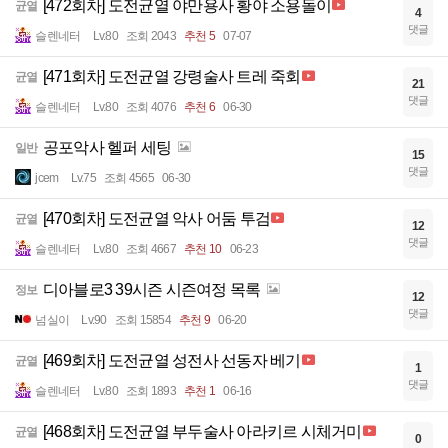
[472회차] 도전균열 야만용사 황야 소용돌이
균열
4
댓글
슬렌네터
Lv.80
조회 2043
추천 5
07-07
[471회차] 도전균열 강령술사 트레 죽회
균열
21
댓글
슬렌네터
Lv.80
조회 4076
추천 6
06-30
공포악사 헬퍼 세팅
일반
15
댓글
jcem
Lv.75
조회 4565
06-30
[470회차] 도전균열 악사 어둠 투검
균열
12
댓글
슬렌네터
Lv.80
조회 4667
추천 10
06-23
디아블로3 39시즌 시즌여정 목록
정보
12
댓글
넘실이
Lv.90
조회 15854
추천 9
06-20
[469회차] 도전균열 성전사 선동자 베기
균열
1
댓글
슬렌네터
Lv.80
조회 1893
추천 1
06-16
[468회차] 도전균열 부두술사 아라키르 시체거미
균열
0