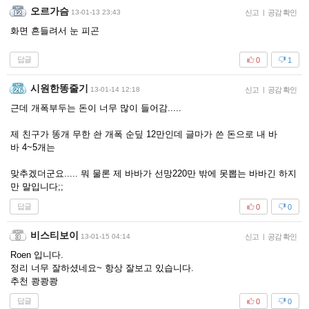
오르가슴
13-01-13 23:43
신고
|
공감 확인
화면 흔들려서 눈 피곤
답글
0
1
시원한똥줄기
13-01-14 12:18
신고
|
공감 확인
근데 개폭부두는 돈이 너무 많이 들어감.....
제 친구가 똥개 무한 솬 개폭 순딮 12만인데 글마가 쓴 돈으로 내 바
바 4~5개는
맞추겠더군요..... 뭐 물론 제 바바가 선망220만 밖에 못뽑는 바바긴 하지
만 말입니다;;
답글
0
0
비스티보이
13-01-15 04:14
신고
|
공감 확인
Roen 입니다.
정리 너무 잘하셨네요~ 항상 잘보고 있습니다.
추천 쾅쾅쾅
답글
0
0