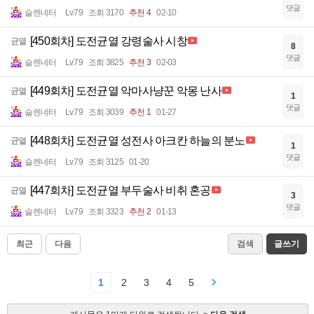
댓글
슬렌네터
Lv.79
조회 3170
추천 4
02-10
[450회차] 도전균열 강령술사 시창
균열
8
댓글
슬렌네터
Lv.79
조회 3825
추천 3
02-03
[449회차] 도전균열 악마사냥꾼 악몽 난사
균열
1
댓글
슬렌네터
Lv.79
조회 3039
추천 1
01-27
[448회차] 도전균열 성전사 아크칸 하늘의 분노
균열
1
댓글
슬렌네터
Lv.79
조회 3125
01-20
[447회차] 도전균열 부두술사 비취 혼공
균열
3
댓글
슬렌네터
Lv.79
조회 3323
추천 2
01-13
최근
다음
검색
글쓰기
1
2
3
4
5