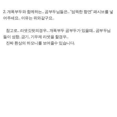
2. 개폭부두와 함께하는.. 곰부두님들은.. "섬뜩한 향연" 패시브를 넣
어주세요.. 이유는 위와같구요..
참고로.. 리셋깃팟의경우.. 개폭부두 곰부두가 있을때.. 곰부두님
들이 섬향, 금기, 기우제 리셋을 할경우..
진짜 환상의 하모니를 보여줄수 있습니다.