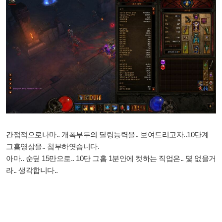
간접적으로나마.. 개폭부두의 딜링능력을.. 보여드리고자..10단계
그홈영상을.. 첨부하엿습니다.
아마.. 순딮 15만으로.. 10단 그홈 1분안에 컷하는 직업은.. 몇 없을거
라.. 생각합니다..