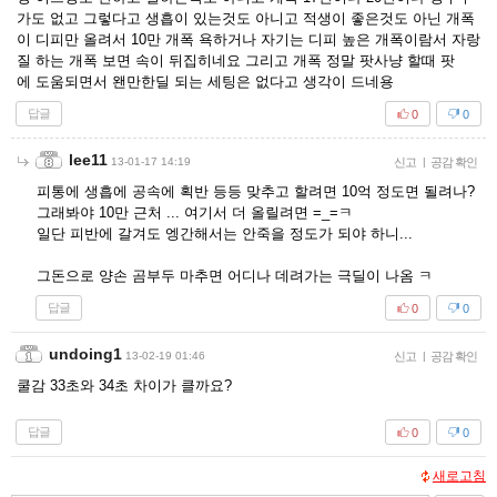
가도 없고 그렇다고 생흡이 있는것도 아니고 적생이 좋은것도 아닌 개폭
이 디피만 올려서 10만 개폭 욕하거나 자기는 디피 높은 개폭이람서 자랑
질 하는 개폭 보면 속이 뒤집히네요 그리고 개폭 정말 팟사냥 할때 팟
에 도움되면서 왠만한딜 되는 세팅은 없다고 생각이 드네용
답글
0
0
lee11
13-01-17 14:19
신고
|
공감 확인
피통에 생흡에 공속에 획반 등등 맞추고 할려면 10억 정도면 될려나?
그래봐야 10만 근처 ... 여기서 더 올릴려면 =_=ㅋ
일단 피반에 갈겨도 엥간해서는 안죽을 정도가 되야 하니...
그돈으로 양손 곰부두 마추면 어디나 데려가는 극딜이 나옴 ㅋ
답글
0
0
undoing1
13-02-19 01:46
신고
|
공감 확인
쿨감 33초와 34초 차이가 클까요?
답글
0
0
새로고침