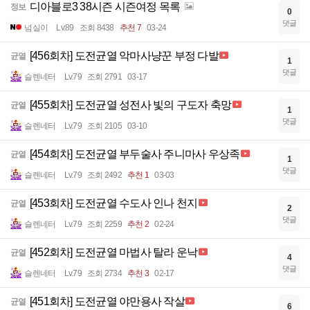
디아블로3 38시즌 시즌여정 목록
정보
0
댓글
넘실이
Lv.89
조회 8438
추천 7
03-24
[456회차] 도전균열 악마사냥꾼 부정 다발
균열
1
댓글
슬렌네터
Lv.79
조회 2791
03-17
[455회차] 도전균열 성전사 빛의 구도자 축망
균열
1
댓글
슬렌네터
Lv.79
조회 2105
03-10
[454회차] 도전균열 부두술사 주니마사 우상족
균열
1
댓글
슬렌네터
Lv.79
조회 2492
추천 1
03-03
[453회차] 도전균열 수도사 인나 천지
균열
2
댓글
슬렌네터
Lv.79
조회 2259
추천 2
02-24
[452회차] 도전균열 마법사 탈라 운낙
균열
4
댓글
슬렌네터
Lv.79
조회 2734
추천 3
02-17
[451회차] 도전균열 야만용사 작살
균열
6