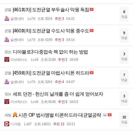
[461회차] 도전균열 부두술사 악몽 독침
균열
8
댓글
슬렌네터
Lv.79
조회 3034
추천 3
04-21
[460회차] 도전균열 수도사 악몽 종수도
균열
9
댓글
슬렌네터
Lv.79
조회 4199
추천 3
04-14
디아블로3 다중접속 렉 없이 하는 방법
정보
3
댓글
아브락사스
Lv.44
조회 3189
추천 2
04-09
[459회차] 도전균열 마법사 티폰 히드라
균열
7
댓글
슬렌네터
Lv.79
조회 3293
추천 4
04-07
세트 던전 - 헌신의 날개를 좀 더 쉽게 얻어보자
정보
3
댓글
아브락사스
Lv.44
조회 4546
추천 3
04-03
시즌 OP 법사앵벌 티폰히드라 대균열공략
세팅
10
댓글
디아뎀
Lv.87
조회 14831
추천 13
03-31