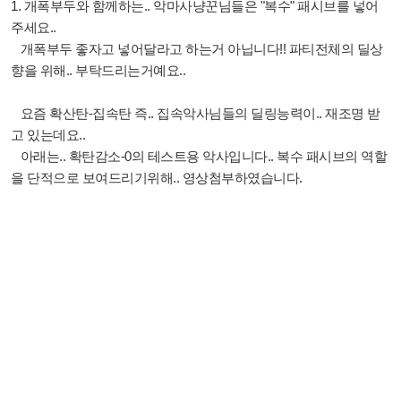
1. 개폭부두와 함께하는.. 악마사냥꾼님들은 "복수" 패시브를 넣어
주세요..
개폭부두 좋자고 넣어달라고 하는거 아닙니다!! 파티전체의 딜상
향을 위해.. 부탁드리는거예요..
요즘 확산탄-집속탄 즉.. 집속악사님들의 딜링능력이.. 재조명 받
고 있는데요..
아래는.. 확탄감소-0의 테스트용 악사입니다.. 복수 패시브의 역할
을 단적으로 보여드리기위해.. 영상첨부하였습니다.