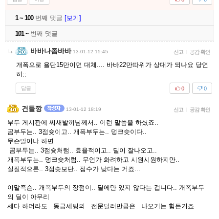
1 ~ 100
번째 댓글
[보기]
101 ~
번째 댓글
바바나좀바바
13-01-12 15:45
신고
|
공감 확인
개폭으로 욜단15만이면 대체.... 바바22만따위가 상대가 되나요 당연
히;;
답글
0
0
건들깡
13-01-12 18:19
신고
|
공감 확인
부두 게시판에 씨새발끼님께서.. 이런 말씀을 하셨죠..
곰부두는.. 3점슛이고.. 개폭부두는.. 덩크슛이다..
무슨말이냐 하면..
곰부두는.. 3점슛처럼.. 효율적이고.. 딜이 잘나오고..
개폭부두는.. 덩크슛처럼.. 무언가 화려하고 시원시원하지만..
실질적으론.. 3점슛보단.. 점수가 낮다는 거죠...
이말즉슨.. 개폭부두의 장점이.. 딜에만 있지 않다는 겁니다.. 개폭부두
의 딜이 아무리
세다 하더라도.. 동급세팅의.. 전문딜러만큼은.. 나오기는 힘든거죠..