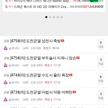
바이오닉 베이 디럭스 에디션 Bionic Bay Deluxe Edition
75%
6,700원
5%
특가
드래곤 퀘스트 III HD 2D 리메이크 Dragon Quest III HD 2D Remake
69,800원
50%
34,900원
특가
[475회차] 도전균열 성전사 축방
균열
5
댓글
슬렌네터
Lv.80
조회 628
추천 5
08-04
[475회차] 도전균열 부두술사 지옥니 망손
균열
3
댓글
슬렌네터
Lv.80
조회 1065
추천 1
07-28
[474회차] 도전균열 수도사 울리 폭장
균열
6
댓글
슬렌네터
Lv.80
조회 1218
추천 5
07-21
[473회차] 도전균열 마법사 악몽 마력탄
균열
3
댓글
슬렌네터
Lv.80
조회 1488
추천 3
07-14