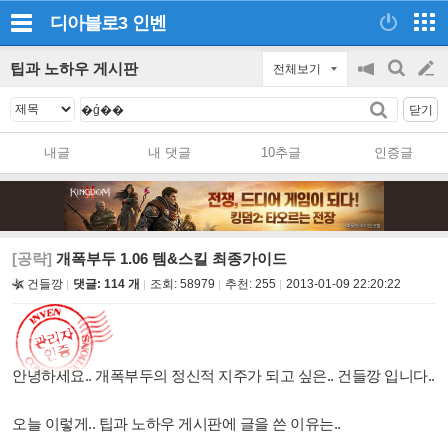
디아블로3
인벤
팁과 노하우 게시판
전체보기
공
검
글
지
색
닫기
on/off
쓰
내글
내 댓글
10추글
인증글
기
[공략]
개폭부두 1.06 템&스킬 최종가이드
건들깡
댓글: 114 개
조회:
58979
추천:
255
2013-01-09 22:20:22
안녕하세요.. 개폭부두의 정신적 지주가 되고 싶은.. 건들깡 입니다..
오늘 이렇게.. 팁과 노하우 게시판에 글을 쓴 이유는..