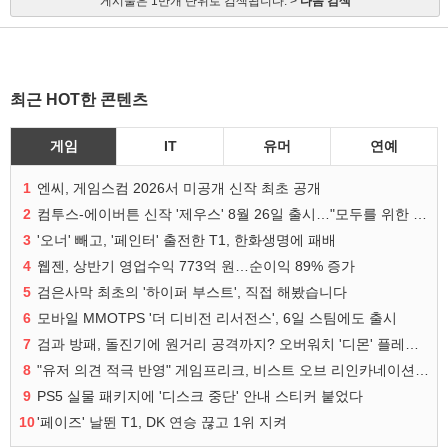
게시물은 1만개 단위로 검색됩니다. >
다음 검색
최근 HOT한 콘텐츠
게임
IT
유머
연예
1
엔씨, 게임스컴 2026서 미공개 신작 최초 공개
2
컴투스-에이버튼 신작 '제우스' 8월 26일 출시…"모두를 위한 경쟁"
3
'오너' 빼고, '페인터' 출전한 T1, 한화생명에 패배
4
웹젠, 상반기 영업수익 773억 원…순이익 89% 증가
5
검은사막 최초의 '하이퍼 부스트', 직접 해봤습니다
6
모바일 MMOTPS '더 디비전 리서전스', 6일 스팀에도 출시
7
검과 방패, 돌진기에 원거리 공격까지? 오버워치 '디몬' 플레이 영상
8
"유저 의견 적극 반영" 게임프리크, 비스트 오브 리인카네이션 개선 나선다
9
PS5 실물 패키지에 '디스크 중단' 안내 스티커 붙었다
10
'페이즈' 날뛴 T1, DK 연승 끊고 1위 지켜