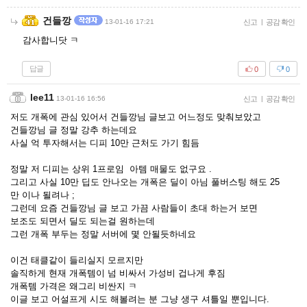
건들깡
13-01-16 17:21
신고
|
공감 확인
감사합니닷 ㅋ
답글
0
0
lee11
13-01-16 16:56
신고
|
공감 확인
저도 개폭에 관심 있어서 건들깡님 글보고 어느정도 맞춰보았고
건들깡님 글 정말 강추 하는데요
사실 억 투자해서는 디피 10만 근처도 가기 힘듬
정말 저 디피는 상위 1프로임 아템 매물도 없구요 .
그리고 사실 10만 딥도 안나오는 개폭은 딜이 아님 풀버스팅 해도 25
만 이나 될려나 ;
그런데 요즘 건들깡님 글 보고 가끔 사람들이 초대 하는거 보면
보조도 되면서 딜도 되는걸 원하는데
그런 개폭 부두는 정말 서버에 몇 안될듯하네요
이건 태클같이 들리실지 모르지만
솔직하게 현재 개폭템이 넘 비싸서 가성비 겁나게 후짐
개폭템 가격은 왜그리 비싼지 ㅋ
이글 보고 어설프게 시도 해볼려는 분 그냥 생구 셔틀일 뿐입니다.