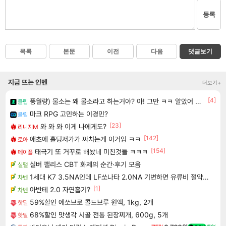
등록
목록
본문
이전
다음
댓글보기
지금 뜨는 인벤
더보기+
[4]
풍월량) 물소는 왜 물소라고 하는거야? 아! 그만 ㅋㅋ 알았어 ㅋㅋ
클립
마크 RPG 고민하는 이경민?
클립
[23]
와 와 와 이게 나에게도?
리니지M
[142]
애초에 홀딩저가가 짜치는게 이거임 ㅋㅋ
로아
[154]
태극기 또 거꾸로 해놨네 미친것들 ㅋㅋㅋ
메이플
실버 팰리스 CBT 화제의 순간·후기 모음
실팰
1세대 K7 3.5NA인데 LF쏘나타 2.0NA 기변하면 유류비 절약이 얼마나 될까요..?
차벤
[1]
아반테 2.0 자연흡기?
차벤
59%할인 에쏘브로 콜드브루 원액, 1kg, 2개
핫딜
68%할인 맛생각 시골 전통 된장찌개, 600g, 5개
핫딜