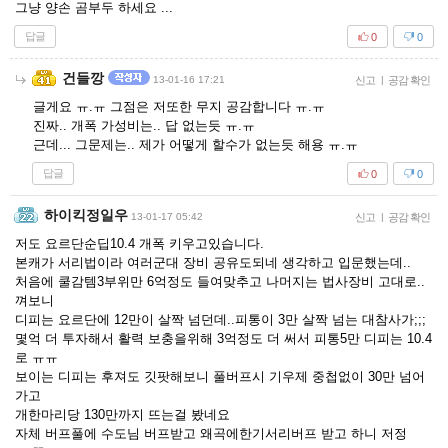
그냥 양손 곰부두 하세요 ...
답글
0
0
건들깡
13-01-16 17:21
신고
|
공감 확인
글게요 ㅠ.ㅠ 그점은 저또한 무지 공감합니다 ㅠ.ㅠ
진짜.. 개폭 가성비는.. 답 없는듯 ㅠ.ㅠ
근데... 그문제는.. 제가 어떻게 할수가 없는듯 해용 ㅠ.ㅠ
답글
0
0
하이킥정일우
13-01-17 05:42
신고
|
공감 확인
저도 요르단순딥10.4 개폭 키우고있습니다.
본캐가 서리법이라 여러군대 장비 공유도되네 생각하고 입문했는데..
처음에 쿨감템3부위만 6억정도 들여맞추고 나머지는 법사장비 고대로..
껴보니
디피는 요르단에 12만이 살짝 넘던데..피통이 3만 살짝 넘는 대참사가;;;
몇억 더 투자해서 활력 보충을위해 3억정도 더 써서 피통5만 디피는 10.4
로 ㅠㅠ
보이는 디피는 후져도 깃팟해보니 풀버프시 기우제 중첩없이 30만 넘어
가고
개한마리당 130만까지 뜨는걸 봤네요
자체 버프풀에 수도님 버프받고 왜곡에한기서리버프 받고 하니 저정