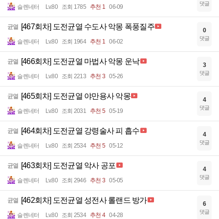
댓글
슬렌네터
Lv.80
조회 1785
추천 1
06-09
[467회차] 도전균열 수도사 악몽 폭풍질주
균열
0
댓글
슬렌네터
Lv.80
조회 1964
추천 1
06-02
[466회차] 도전균열 마법사 악몽 운낙
균열
3
댓글
슬렌네터
Lv.80
조회 2213
추천 3
05-26
[465회차] 도전균열 야만용사 악몽
균열
4
댓글
슬렌네터
Lv.80
조회 2031
추천 5
05-19
[464회차] 도전균열 강령술사 피 흡수
균열
4
댓글
슬렌네터
Lv.80
조회 2534
추천 5
05-12
[463회차] 도전균열 악사 공포
균열
4
댓글
슬렌네터
Lv.80
조회 2946
추천 3
05-05
[462회차] 도전균열 성전사 롤랜드 방가
균열
6
댓글
슬렌네터
Lv.80
조회 2534
추천 4
04-28