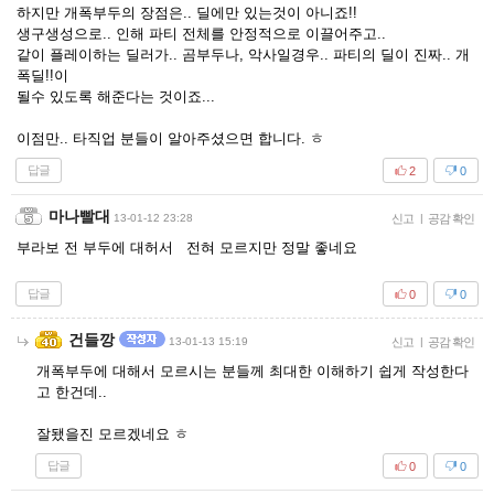
하지만 개폭부두의 장점은.. 딜에만 있는것이 아니죠!!
생구생성으로.. 인해 파티 전체를 안정적으로 이끌어주고..
같이 플레이하는 딜러가.. 곰부두나, 악사일경우.. 파티의 딜이 진짜.. 개
폭딜!!이
될수 있도록 해준다는 것이죠...
이점만.. 타직업 분들이 알아주셨으면 합니다. ㅎ
답글
2
0
마나빨대
13-01-12 23:28
신고
|
공감 확인
부라보 전 부두에 대허서 전혀 모르지만 정말 좋네요
답글
0
0
건들깡
13-01-13 15:19
신고
|
공감 확인
개폭부두에 대해서 모르시는 분들께 최대한 이해하기 쉽게 작성한다
고 한건데..
잘됐을진 모르겠네요 ㅎ
답글
0
0