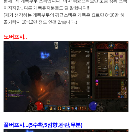
현제.. 제 개폭부두 스펙입니다.. 아마 평균스펙보단 조금 상위 스펙
이지지만.. 다른 개폭유저분들도 딜 잘합니다!!
(제가 생각하는 개폭부두의 평균스펙은 개폭은 요르단 8~10만, 해
골가락지 10~12만 정도 인것 같습니다.)
노버프시..
풀버프시...(5수확,5섬향,광란,무분)