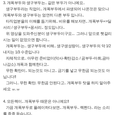
3. 개폭부두와 생구부두는.. 같은 부두가 아니예요..
생구부두라는 직업이.. 개폭부두에서 파생되어 나온것은 맞으나
개폭부두와 생구부두는 엄연히 다른 부두 입니다..
타직업분을의 이해를 돕기위해.. 비유를 해보자면.. 개폭부두=>딜
서리 / 생구부두=꽁서리.. 정도입니다..
위 영상을 도와주신분이 생구부두이구요... 그러니 앞으로 헷갈리
시는 일이 없었으면 합니다...
개폭부두는.. 생구부두에 비해.. 생구생성량이.. 생구부두의 약 1/2
내지는 1/3 수준입니다
자체적으로.. 아무런 준비없이(악사-확탄감소 / 곰부두-마회,곰마
나감소) 개폭과 함께한다고..
무한 확탄이.. 되는것도 아니고.. 금기를 넣고 무한곰 되는것도 아
닙니다!!
그러니.. 무한 확탄. 무한곰 안된다고.. 개폭부두 탓을 하지 말아주
세요 ㅠ.ㅠ
4. 모든렉이.. 개폭부두 때문은 아니예요!!
가끔 개폭부두로 플레이하다보면.. 개폭부두.. 렉쩐다.. 라는 소리
를 종종 듣습니다.