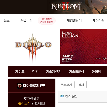
로스트아크
뉴스
커뮤니티
게임캘린더
게이머존
기대평 이벤트
가이드
직업
기술계산기
기술&룬석
아이템
주소보기
복사
디아블로3 인벤
건어물1
로그인하고
출석보상
받으세요!