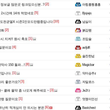
[2]
 정보글 많은곳 링크있으신분..?
아힝흥헹흥흥
[5]
2시간에 14개 먹었네요
Bjsjwjs
[10]
 도전균열X 시즌1인모드만랩중입니다
넘실이
[2]
상화
붉감펭
[1]
시 지켜!! 원시 축포
조입술
[4]
 질문이요
asfjdfl
솔찬한넘
[8]
사 150 돌파...!
Magicbar
[1]
문입니다.
악마승주z
[3]
리 좋은가요?
자일로스
[3]
~ 쿨레 물약 좀 나오게 해주세요 ~
Je2다
[1]
강령 질문이요
멋쟁이인선
[6]
유난히 적개심이 안 뜨시는 분은
Bastchest