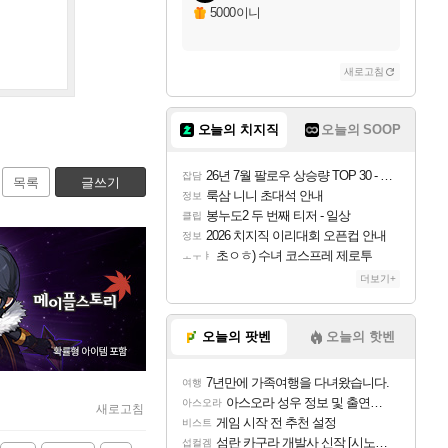
5000이니
새로고침
오늘의 치지직
오늘의 SOOP
26년 7월 팔로우 상승량 TOP 30 - 월간 치지직
잡담
목록
글쓰기
룩삼 니니 초대석 안내
정보
봉누도2 두 번째 티저 - 일상
클립
2026 치지직 이리대회 오픈컵 안내
정보
초ㅇㅎ) 수녀 코스프레 제로투
ㅗㅜㅑ
더보기+
오늘의 팟벤
오늘의 핫벤
7년만에 가족여행을 다녀왔습니다.
여행
아스오라 성우 정보 및 출연작 모음
아스오라
새로고침
게임 시작 전 추천 설정
비스트
섬란 카구라 개발사 신작 [시노비 넥서스] 연내 출시 예정
섭컬겜