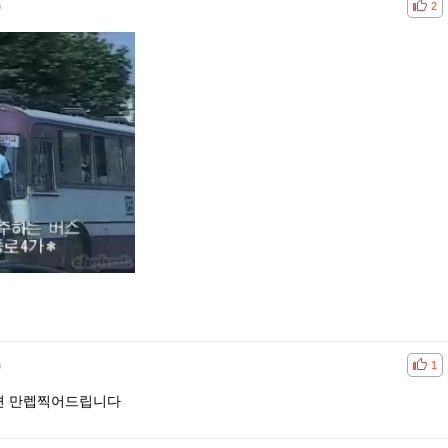
)
공감
비공
2
)
공감
비공
1
면 만렙찍어드립니다