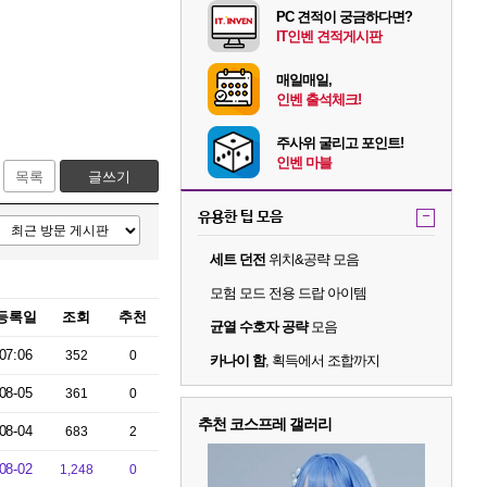
PC 견적이 궁금하다면?
IT인벤 견적게시판
매일매일,
인벤 출석체크!
주사위 굴리고 포인트!
인벤 마블
목록
글쓰기
유용한 팁 모음
-
세트 던전
위치&공략 모음
모험 모드 전용 드랍 아이템
등록일
조회
추천
균열 수호자 공략
모음
07:06
352
0
카나이 함
, 획득에서 조합까지
08-05
361
0
추천 코스프레 갤러리
08-04
683
2
08-02
1,248
0