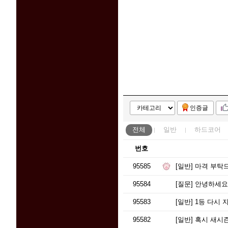
인증글
전체
일반
하드코어
번호
95585
[일반]
마격 부탁
95584
[질문]
안녕하세요
95583
[일반]
1등 다시 지
95582
[일반]
혹시 새시즌