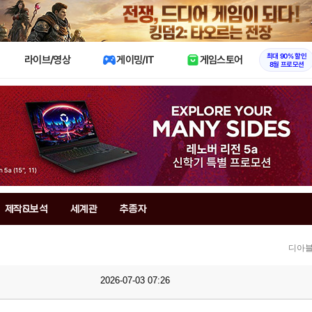
X
최대 90% 할인
라이브/영상
게이밍/IT
게임스토어
8월 프로모션
제작&보석
세계관
추종자
디아블
2026-07-03 07:26