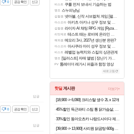
감
0
공감 확인
신고
쿠를 먼저 보내서 기습하는 법
비스트
스누피냥님
명조
넷마블, 신작 서브컬쳐 게임 [펄 인 블루] 티저 사이트 오픈
섭컬겜
아키츠 아키나 성우 정보 및 주요 필모
아스오라
라이자 AI 채팅 RPG 게임 [RyzaChat: AI] 공개
섭컬겜
테스트 때는 로비에 온라인 기능이 있는데
리밋제로
메모리 3사, 2027년 생산분 완판?
해외겜
아사쿠라 마이 성우 정보 및 주요 필모
아스오라
레벨업 능력치와 스킬의 상관관계
비스트
[일러스트] 자매 앨범 | 장난기 가득한 오후의 공원 (리메이크판)
명조
툼레이더 레가시 퍼즐과 함정 영상
PV
새로고침
핫딜
게시판
더보기+
답글
[18,900 -> 6,090] 크리스탈 생수 2L x 12개
45%할인 득근파티 스팀 통 닭가슴살, 6종 혼합, 100g, 30팩
감
0
공감 확인
신고
33%힐인 동아오츠카 나랑드사이다 제로, 오리지널, 345ml, 24개
답글
[39,900 -> 13,900] 사리원 닭곰탕 600g x 4팩