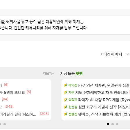
이전페이지
지금 뜨는
팟벤
더보기+
[6]
[1]
[6]
 다녀왔습니다.
네
Ssf 정의를 내려 버린 디시인
FF7 외전 세계관, 완결편에 집결
디아4
해외겜
[5]
[14]
술사 5경이 뜨네요
터 공개
야동 투척하고 간다
저도 신차계약하고 차 받았습니다
LoL
차벤
[94]
[1
기습하는 법
게이머라면 필수로 알아야 할 것
라이자 AI 채팅 RPG 게임 [Ryza
메이플
섭컬겜
[348]
아
카네이션 정보/공략글 모음
100:8 보다 효율이 좋은 상향된 아
섬란 카구라 개발사 신작 [시노비 넥서
로아
섭컬겜
[208]
[83]
라길래 결제 취소하고 나왔다
치노트 (8/5)
빵값 문의 후기
넷마블, 신작 서브컬쳐 게임 [펄 인 블루
메이플
섭컬겜