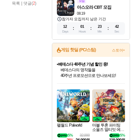
모집
목록
|
댓글(
2
)
아스오라 CBT 모집
08.19
참가자 모집까지 남은 기간
12
01
23
41
Days
Hours
Min
Sec
게임 핫딜 (PC/스팀)
스토어+
베데스다 40주년 기념 할인 중!
베데스다의 명작들을
40주년 프로모션으로 만나보세요!
인벤게임즈 8월 특별 할인!
드래곤소드: 어웨이크닝 입점!
문명 7 특별 할인!
귀무자: 검의 길 예약 판매 중!
비스트 오브 리인카네이션 정식 출시!
커세어 코브 출시 기념 할인!
더 렐릭 퍼스트 가디언 정식 출시
마블 투혼 파이팅 소울즈 예약 판매 중!
캡콤 프렌차이즈 할인 진행 중!
캡콤 일부 상품 상시 할인
스타워즈 은하계 레이서
로블록스 기프트 카드 공식 입점
인기 퍼블리셔 모음!
스팀으로 만나는 드래곤소드!
조선&고려 DLC 출시 예정
10% 할인과
게임프릭 신작 IP
해적'섬'을 발전시키자!
설화x하드코어 액션!
마블 히어로 총 출동&화려한 격투!
몬헌, 바하 등 인기 IP를
몬헌 와일즈 & 드래곤즈 도그마2
인벤게임즈에서 10% 추가 적립
Robux를 가장 안전하고
최대 90% 할인가를 만나보세요!
네이버혜택과 함께 만나보세요!
50%할인&추가 적립까지!
이니&베니 혜택까지!
네이버 혜택가와 함께 예약하세요!
할인&네이버혜택으로 만나보세요!
네이버페이 혜택과 만나보세요!
네이버 포인트 혜택까지!
할인가에 만나보세요!
일부 에디션 상시 할인!
혜택으로 예약 판매 중
편안하게 충전하세요
팰월드 Palworld
마블 투혼 파이팅
소울즈 얼티밋 에디
션 예약구매 MARV
5%
32,000
5%
EL Tokon Fighting S