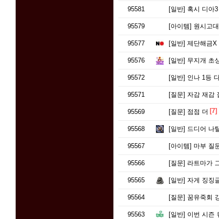
95581
[일반]
혹시 디아3
95579
[아이템]
원시고대 
95577
[일반]
제단해금X
95576
[일반]
무지개 초
95572
[일반]
인나 1등 다
95571
[질문]
자감 재감
[7]
95569
[질문]
점점 더
95568
[일반]
드디어 나탈악
95567
[아이템]
마부 질
95566
[질문]
라트마가 그
95565
[일반]
자게 징징글
95564
[질문]
꿈유죽회 
95563
[일반]
이번 시즌 