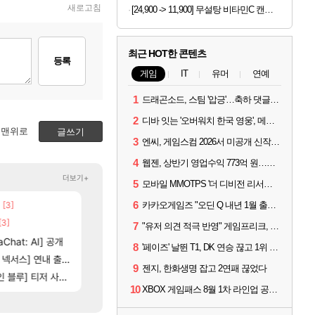
새로고침
[24,900 -> 11,900] 무설탕 비타민C 캔디 12가지맛 1kg
최근 HOT한 콘텐츠
등록
게임
IT
유머
연예
1
드래곤소드, 스팀 '압긍'…축하 댓글 달고 게임 코드 받자!
2
디바 잇는 '오버워치 한국 영웅', 메카 파일럿 디몬 나온다
맨위로
글쓰기
3
엔씨, 게임스컴 2026서 미공개 신작 최초 공개
4
웹젠, 상반기 영업수익 773억 원…순이익 89% 증가
더보기+
5
모바일 MMOTPS '더 디비전 리서전스', 6일 스팀에도 출시
6
[3]
[137]
카카오게임즈 "오딘 Q 내년 1월 출시, 연기는 없다"
우리 나라의 주적은??
챕터별 길찾기/지도 공략 (1 ~ 12장)
메이플
비스트
[3]
[35]
벨가 하드 찐 투력컷
4컷 만화 | 야간 보초는 너무 힘들어
로아
아주프로
7
"유저 의견 적극 반영" 게임프리크, 비스트 오브 리인카네이션 개선 나선다
17]
[118]
Chat: AI] 공개
벨가르딘 나이트메어 TOP 10 직업별 분포
스위치2판 ‘몬헌 와일즈’, 30~40fps 목표 추
로아
해외겜
8
'페이즈' 날뛴 T1, DK 연승 끊고 1위 지켜
[102]
[98]
제나 ㄷㄷ
스] 연내 출시 예정
챌린저#77777 저격했습니다!
테스트 때는 로비에 온라인 기능이 있는데
메이플
리밋제로
9
젠지, 한화생명 잡고 2연패 끊었다
[79]
] 티저 사이트 오픈
벨가르딘 맛본 시점 민심 췤
비스트 오브 리인카네이션 오픈 트레일러
로아
PV
10
XBOX 게임패스 8월 1차 라인업 공개... '비스트 오브 리인카네이션' 즉시 합류