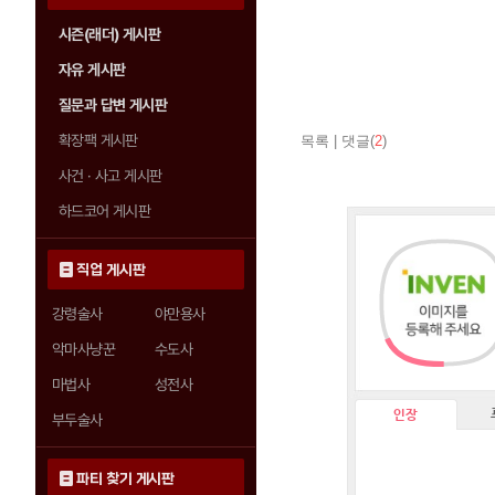
시즌(래더) 게시판
자유 게시판
질문과 답변 게시판
확장팩 게시판
목록
|
댓글(
2
)
사건 · 사고 게시판
하드코어 게시판
직업 게시판
강령술사
야만용사
악마사냥꾼
수도사
마법사
성전사
인장
부두술사
파티 찾기 게시판