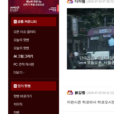
디아뎀
(2026-07-03 07:38:31
공통 커뮤니티
오픈 이슈 갤러리
오늘의 핫벤
오늘의 팟벤
AI 그림 그리기
PC 견적 게시판
더보기
인기 팟벤
붉감펭
(2026-07-05 04:32:25
팟벤 바로가기
이번시즌 하코라서 하코오시
치지직
차벤