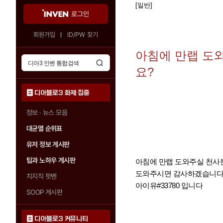
[일반]
로그인
회원가입
ID/PW 찾기
아침에 만랩 도
요?
디아블로3 화제 집중
정보 · 뉴스 모음
대균열 순위표
유저 정보 게시판
팁과 노하우 게시판
아침에 만랩 도와주실 천사
도와주시면 감사하겠습니
치지직 팟벤
아이유#33780 입니다
SOOP 게시판
디아블로3 커뮤니티