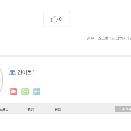
0
공유
스크랩
신고하기
건어물1
프로필
랭킹
칭호