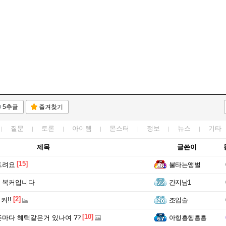
5추글
즐겨찾기
질문
토론
아이템
몬스터
정보
뉴스
기타
제목
글쓴이
[15]
드려요
불타는앵벌
 복커입니다
간지남1
[2]
켜!!
조입술
[10]
마다 혜택같은거 있나여 ??
아힝흥헹흥흥