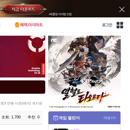
혜택.아이마트
로그인
인
벤
전
체
사
이
트
맵
로3 인벤 시즌(래더) 게시판
조회:
1,700
추천:
0
게임 캘린더
더보기+