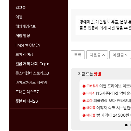
걸그룹
여행
해외게임정보
게임 영상
HyperX OMEN
브이 라이징
목록
다음글
이전글
일곱 개의 대죄: Origin
몬스터헌터 스토리즈3
지금 뜨는
핫벤
바이오하자드 레퀴엠
[137]
라의 주적은??
 길찾기/지도 공략 (1 ~ 12장)
7년만에 가족여행을
이번 드라이브 이쁘
오버워치
여행
드래곤 퀘스트7
[35]
 찐 투력컷
컷 만화 | 야간 보초는 너무 힘들어
(15시즌PTR) 악마
「에린」 컨셉 포스
디아4
아스오라
[118]
나이트메어 TOP 10 직업별 분포
2판 ‘몬헌 와일즈’, 30~40fps 목표 추정
퍼클영상 보다 현타오네
쿠를 먼저 보내서 
로아
비스트
풋볼 매니저26
[98]
77777 저격했습니다!
스트 때는 로비에 온라인 기능이 있는데
이적자 숙코 시ㅡ발련
비스트 오브 리인
메이플
비스트
[79]
맛본 시점 민심 췤
 오브 리인카네이션 오픈 트레일러
빵 가격이 24500원 이
리싱크드 1.06 패
메이플
리싱크드