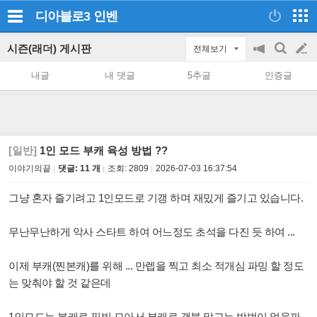
디아블로3
인벤
시즌(래더) 게시판
전체보기
공
검
글
지
색
내글
내 댓글
5추글
인증글
on/off
쓰
기
[일반]
1인 모드 부캐 육성 방법 ??
이야기의끝
댓글: 11 개
조회:
2809
2026-07-03 16:37:54
그냥 혼자 즐기려고 1인모드로 기갱 하며 재밌게 즐기고 있습니다.
무난무난하게 악사 스타트 하여 어느정도 초석을 다진 듯 하여 ...
이제 부캐(찐본캐)를 위해 ... 만렙을 찍고 최소 적개심 파밍 할 정도
는 맞춰야 할 것 같은데
1인모드는 본캐로 핏빛 모아서 부캐로 갬블 말고는 방법이 없을까