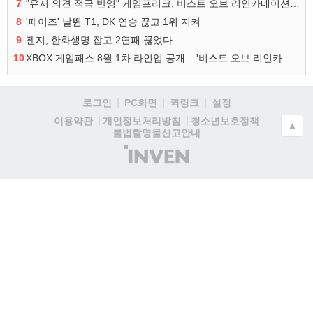
7
"유저 의견 적극 반영" 게임프리크, 비스트 오브 리인카네이션 개선 나선다
8
'페이즈' 날뛴 T1, DK 연승 끊고 1위 지켜
9
젠지, 한화생명 잡고 2연패 끊었다
10
XBOX 게임패스 8월 1차 라인업 공개... '비스트 오브 리인카네이션' 즉시 합류
로그인
PC화면
퀵링크
설정
청소년보호정책
이용약관
개인정보처리방침
▲
불법촬영물신고안내
(주)
인
벤