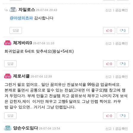
자일로스
26-07-04 20:43
신고
|
공감 확인
@야생의쵸파
감사합니다
답글
0
0
체게바라3
26-07-04 11:10
신고
|
공감 확인
희귀업글로 6세트 맞추세요(왕실+5세트)
답글
0
0
제로서클
26-07-04 12:39
신고
|
공감 확인
그런거 필요 없어요.. 일단 꿈의유산 전설보석을 99등급 업글하세요.
본캐로 돌면서 공통으로 낄수 있는 전설(고대면 더 좋구요)템 창고에 챙
겨 두었다가. 부캐 만들고 전설템 차고 꿈유보석 채우고 나머지 2개 보석
은 갇힌자,제이 이거만 채우고 고행6 달려도 그냥 만렙 찍어요. 카우
방 갈수 있으면.. 거기서 그냥 만렙입니다.
답글
0
0
양손수도임다
26-07-04 13:54
신고
|
공감 확인