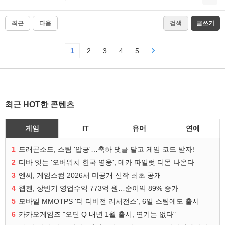
최근
다음
검색
글쓰기
1
2
3
4
5
최근 HOT한 콘텐츠
게임
IT
유머
연예
1
드래곤소드, 스팀 '압긍'…축하 댓글 달고 게임 코드 받자!
2
디바 잇는 '오버워치 한국 영웅', 메카 파일럿 디몬 나온다
3
엔씨, 게임스컴 2026서 미공개 신작 최초 공개
4
웹젠, 상반기 영업수익 773억 원…순이익 89% 증가
5
모바일 MMOTPS '더 디비전 리서전스', 6일 스팀에도 출시
6
카카오게임즈 "오딘 Q 내년 1월 출시, 연기는 없다"