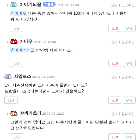
이야기의끝
26-07-03 17:45
신고
|
공감 확인
@이바우
대봉 종류 많아서 인나봉 100퍼 아니지 않나요 ? 비룡이
랑 뭐 이것저것
답글
0
0
이바우
26-07-03 18:36
신고
|
공감 확인
@이야기의끝
당연히 백퍼 아니죠ㅋ
답글
0
0
자일로스
26-07-04 11:06
신고
|
공감 확인
1인 시즌선택하면 그냥시즌과 틀린게 있나요?
드랍율이 조금더높다던지 그런거 있을까요?
답글
0
0
야생의쵸파
26-07-04 12:27
신고
|
공감 확인
그런거 전혀 없어요 그냥 다른사람과 플레이만 단절된 별개의 서버라
고 생각하면됩니다
답글
0
0