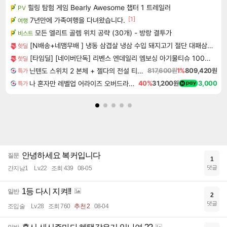
힐링 탐험 게임 Bearly Awesome 챕터 1 트레일러
PV
[1]
7년만에 가족여행을 다녀왔습니다.
여행
모든 엘리트 골렘 위치 공략 (30개) - 방랑 결투가
비스트
[N배송+네맴무배 ] 냉동 삼겹살 냉삼 수입 돼지고기 절단 대패삼겹살
핫딜
[타임딜] [네이버단독] 리벤스 엔데일리 엠보싱 아기물티슈 100매, 10개
핫딜
닌텐도 스위치 2 본체 + 젤다의 전설 티어스 오브 더 킹덤 닌텐도 스위치 2 에디션 + 젤다의 전설 브레스 오브 더 와일드 닌텐도 스위치 2 에디션 번들
817,600원
1%
809,420원
특가
나 혼자만 레벨업 어라이즈 오버드라이브 디럭스 에디션 Solo Leveling Arise Overdrive Deluxe Edition
40%
31,200원
3,000
특가
안녕하세요 복커입니다
질문
1
댓글
간지남1
Lv.22
조회 439
08-05
1등 다시 지켜!!
일반
2
댓글
조입술
Lv.28
조회 760
추천 2
08-04