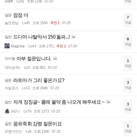
댓글
asfjdfl
Lv.81
조회 1238
07-25
점점 더
질문
7
댓글
솔찬한넘
Lv.45
조회 1554
추천 1
07-25
드디어 나탈악사 150 돌파...!
일반
8
댓글
Magicbar
Lv.43
조회 1751
추천 2
07-24
마부 질문입니다.
아이템
1
댓글
악마승주z
Lv.3
조회 901
07-24
라트마가 그리 좋은가요?
질문
3
댓글
자일로스
Lv.13
조회 2048
07-23
자게 징징글~ 쿨레 물약 좀 나오게 해주세요 ~
일반
3
댓글
Je2다
Lv.78
조회 1273
07-23
꿈유죽회 강령 질문이요
질문
1
댓글
멋쟁이인선
Lv.8
조회 1280
07-22