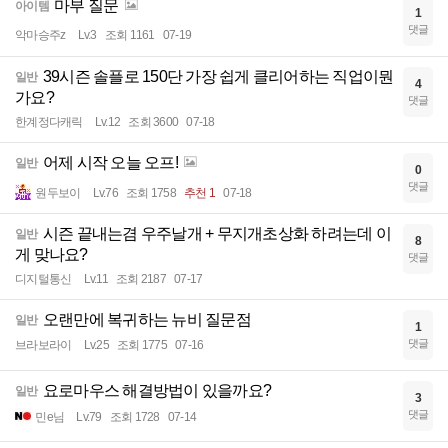
마부 질문
아이템
1
댓글
악마승주z
Lv.3
조회 1161
07-19
39시즌 솔플로 150단 가장 쉽게 클리어하는 직업이뭔
일반
4
가요?
댓글
한계정다캐릭
Lv.12
조회 3600
07-18
어제 시작 오늘 오프!
일반
0
댓글
원두보이
Lv.76
조회 1758
추천 1
07-18
시즌 끝내는겸 우주날개 + 무지개초상화 하려는데 이
일반
8
게 맞나요?
댓글
디지털통신
Lv.11
조회 2187
07-17
오랜만에 복귀하는 뉴비 질문점
일반
1
댓글
브라보라이
Lv.25
조회 1775
07-16
요로마우스 해결방법이 있을까요?
일반
3
댓글
민e님
Lv.79
조회 1728
07-14