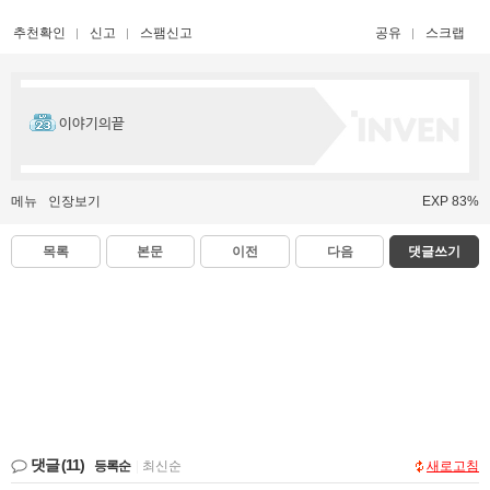
추천확인
신고
스팸신고
공유
스크랩
이야기의끝
메뉴
인장보기
EXP 83%
목록
본문
이전
다음
댓글쓰기
댓글
(11)
등록순
|
최신순
새로고침