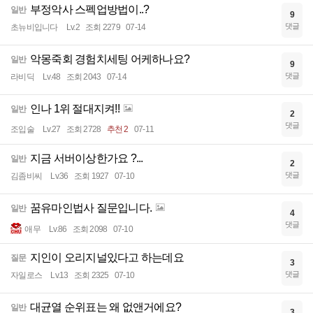
부정악사 스펙업방법이..?
일반
9
댓글
초뉴비입니다
Lv.2
조회 2279
07-14
악몽죽회 경험치세팅 어케하나요?
일반
9
댓글
라비딕
Lv.48
조회 2043
07-14
인나 1위 절대지켜!!
일반
2
댓글
조입술
Lv.27
조회 2728
추천 2
07-11
지금 서버이상한가요 ?...
일반
2
댓글
김좀비씨
Lv.36
조회 1927
07-10
꿈유마인법사 질문입니다.
일반
4
댓글
애무
Lv.86
조회 2098
07-10
지인이 오리지널있다고 하는데요
질문
3
댓글
자일로스
Lv.13
조회 2325
07-10
대균열 순위표는 왜 없앤거에요?
일반
3