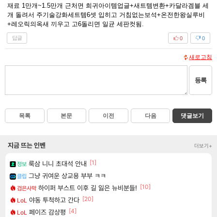
재료 1만개~1.5만개 근처면 희귀아이템업글+새트템변환+카달라겜블 세
개 돌려서 주기술강화세트템6셋 입히고 거침없는보석+온전한왕실루비
+레오릭의옥새 끼우고 고6돌리면 일균 세판컷됨.
답글
0
0
새로고침
등록
목록
본문
이전
다음
댓글보기
지금 뜨는 인벤
더보기+
[1]
룩삼 니니 초대석 안내
정보
그냥 귀여운 상교용 부부 ㅋㅋ
클립
[10]
하이퍼 부스트 이후 길 잃은 뉴비분들!
검은사막
[20]
야동 투척하고 간다
LoL
[4]
페이즈 감상평
LoL