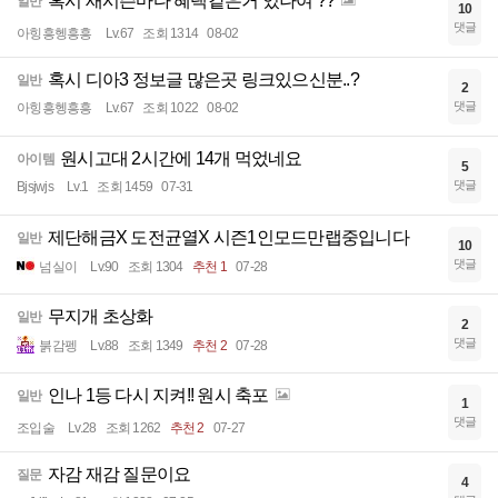
혹시 새시즌마다 혜택같은거 있나여 ??
일반
10
댓글
아힝흥헹흥흥
Lv.67
조회 1314
08-02
혹시 디아3 정보글 많은곳 링크있으신분..?
일반
2
댓글
아힝흥헹흥흥
Lv.67
조회 1022
08-02
원시고대 2시간에 14개 먹었네요
아이템
5
댓글
Bjsjwjs
Lv.1
조회 1459
07-31
제단해금X 도전균열X 시즌1인모드만랩중입니다
일반
10
댓글
넘실이
Lv.90
조회 1304
추천 1
07-28
무지개 초상화
일반
2
댓글
붉감펭
Lv.88
조회 1349
추천 2
07-28
인나 1등 다시 지켜!! 원시 축포
일반
1
댓글
조입술
Lv.28
조회 1262
추천 2
07-27
자감 재감 질문이요
질문
4