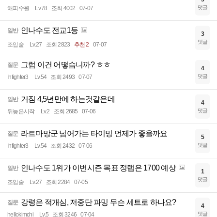
댓글
해피수원
Lv.78
조회 4002
07-07
인나수도 전교1등
일반
3
댓글
조입술
Lv.27
조회 2823
추천 2
07-07
그럼 이건 어떻습니까? ㅎㅎ
질문
4
댓글
Infighter3
Lv.54
조회 2493
07-07
거짐 4,5년만에 하는것같은데
일반
4
댓글
뒤늦은시작
Lv.2
조회 2685
07-06
라트마망군 넘어가는 타이밍 언제가 좋을까요
질문
5
댓글
Infighter3
Lv.54
조회 2432
07-06
인나수도 1위가 이번시즌 목표 정랩은 1700 예상
일반
1
댓글
조입술
Lv.27
조회 2284
07-05
강령은 적개심, 저중단 파밍 무슨 세트로 하나요?
질문
4
댓글
hellokimchi
Lv.5
조회 3246
07-04