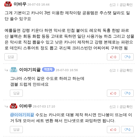
이바우
26-07-03 16:44
신고
|
공감 확인
그게 기본이고 카나이 3번 이용한 제작이랑 공용템은 주스탯 달라도 일
단 쓸수 있구요
예를들면 강령 키운다 하면 악사로 민첩 붙어도 레오릭 독흉 한밤 파르
산 블랙손 회동 화합 등등 고대로 득하면 일단 사용가능 하죠 그리고 성물
은 악사로 직접 뽑을수 있고 낫은 카나이 제작하고 강령 본체로는 파편으
로 데인티 스튜어트 정도 뽑고 귀신목 크리스빈만 어찌어찌 구하면 됨
답글
0
0
이야기의끝
26-07-03 16:56
신고
|
공감 확인
그나마 스텟이 같은 수도로 하려고 하는데
갬블 드럽게 안뜨네요
답글
0
0
이바우
26-07-03 17:10
신고
|
공감 확인
@이야기의끝
수도는 카나이로 대봉 제작 하시면 인나봉이 뜨는데 이
거 5개 모아서 세트 변환 해서 인나셋으로 파밍하면 됩니다.
답글
0
0