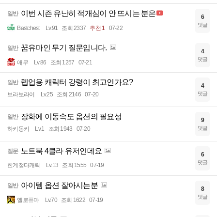
이번 시즌 유난히 적개심이 안 뜨시는 분은
일반
6
댓글
Bastchest
Lv.91
조회 2337
추천 1
07-22
꿈유마인 무기 질문입니다.
일반
4
댓글
애무
Lv.86
조회 1257
07-21
렙업용 캐릭터 강령이 최고인가요?
일반
4
댓글
브라보라이
Lv.25
조회 2146
07-20
장화에 이동속도 옵션의 필요성
일반
9
댓글
하키몽키
Lv.1
조회 1943
07-20
노트북 4클라 유저인데요
질문
6
댓글
한계정다캐릭
Lv.13
조회 1555
07-19
아이템 옵션 잘아시는분
일반
8
댓글
옐로퓨마
Lv.70
조회 1622
07-19