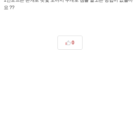
요 ??
0