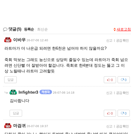
댓글
(5)
등록순
|
최신순
새로고침
이바우
26-07-06 12:40
신고
|
공감 확인
라트마가 더 나은급 되려면 한6천은 넘어야 하지 않을까요?
죽회 막보는 그래도 능신으로 상당히 줄일수 있는데 라트마가 죽회 넘으
려면 신단빨 더 잘받아야 할겁니다. 죽회로 한4분대 정도는 뚫고 그 이
상 노릴때나 라트마 고려할듯
답글
0
0
Infighter3
26-07-06 14:18
신고
|
공감 확인
감사합니다
답글
0
0
마검귀
26-07-06 19:37
신고
|
공감 확인