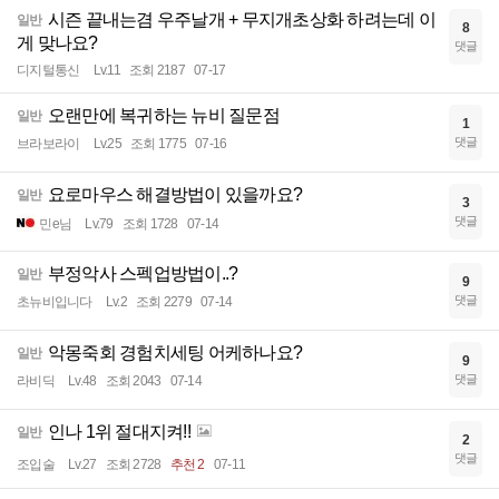
시즌 끝내는겸 우주날개 + 무지개초상화 하려는데 이
일반
8
게 맞나요?
댓글
디지털통신
Lv.11
조회 2187
07-17
오랜만에 복귀하는 뉴비 질문점
일반
1
댓글
브라보라이
Lv.25
조회 1775
07-16
요로마우스 해결방법이 있을까요?
일반
3
댓글
민e님
Lv.79
조회 1728
07-14
부정악사 스펙업방법이..?
일반
9
댓글
초뉴비입니다
Lv.2
조회 2279
07-14
악몽죽회 경험치세팅 어케하나요?
일반
9
댓글
라비딕
Lv.48
조회 2043
07-14
인나 1위 절대지켜!!
일반
2
댓글
조입술
Lv.27
조회 2728
추천 2
07-11