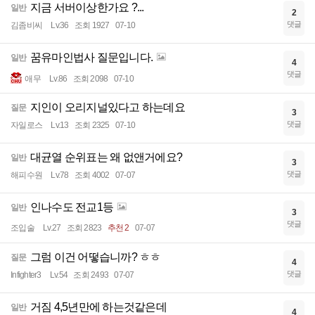
지금 서버이상한가요 ?...
일반
2
댓글
김좀비씨
Lv.36
조회 1927
07-10
꿈유마인법사 질문입니다.
일반
4
댓글
애무
Lv.86
조회 2098
07-10
지인이 오리지널있다고 하는데요
질문
3
댓글
자일로스
Lv.13
조회 2325
07-10
대균열 순위표는 왜 없앤거에요?
일반
3
댓글
해피수원
Lv.78
조회 4002
07-07
인나수도 전교1등
일반
3
댓글
조입술
Lv.27
조회 2823
추천 2
07-07
그럼 이건 어떻습니까? ㅎㅎ
질문
4
댓글
Infighter3
Lv.54
조회 2493
07-07
거짐 4,5년만에 하는것같은데
일반
4