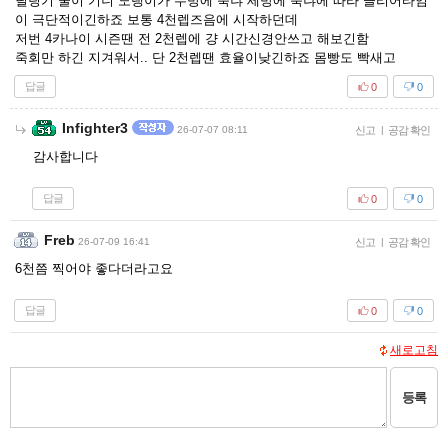
딜링기 쿨이 기니 노랭이가 두방에 죽냐 세방에 죽냐에 따라 클리어타임
이 극단적이긴하죠 보통 4천렙즈음에 시작하던데
저번 4카나이 시즌땐 전 2천렙에 걍 시간신경안쓰고 해보긴함
죽회만 하긴 지겨워서.. 단 2천렙땐 효율이낮긴하죠 몸빵도 빡새고
답글
0
0
Infighter3
26-07-07 08:11
신고
|
공감 확인
감사합니다
답글
0
0
Freb
26-07-09 16:41
신고
|
공감 확인
6천쯤 찍어야 좋다더라고요
답글
0
0
새로고침
등록