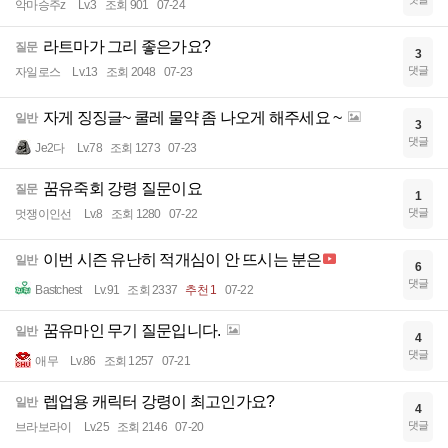
악마승주z
Lv.3
조회 901
07-24
라트마가 그리 좋은가요?
질문
3
댓글
자일로스
Lv.13
조회 2048
07-23
자게 징징글~ 쿨레 물약 좀 나오게 해주세요 ~
일반
3
댓글
Je2다
Lv.78
조회 1273
07-23
꿈유죽회 강령 질문이요
질문
1
댓글
멋쟁이인선
Lv.8
조회 1280
07-22
이번 시즌 유난히 적개심이 안 뜨시는 분은
일반
6
댓글
Bastchest
Lv.91
조회 2337
추천 1
07-22
꿈유마인 무기 질문입니다.
일반
4
댓글
애무
Lv.86
조회 1257
07-21
렙업용 캐릭터 강령이 최고인가요?
일반
4
댓글
브라보라이
Lv.25
조회 2146
07-20