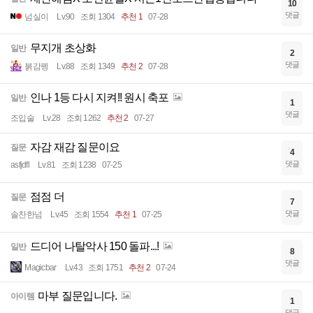
10
댓글
넘실이
Lv.90
조회 1304
추천 1
07-28
무지개 초상화
일반
2
댓글
붉감펭
Lv.88
조회 1349
추천 2
07-28
인나 1등 다시 지켜!! 원시 축포
일반
1
댓글
조입술
Lv.28
조회 1262
추천 2
07-27
자감 재감 질문이요
질문
4
댓글
asfjdfl
Lv.81
조회 1238
07-25
점점 더
질문
7
댓글
솔찬한넘
Lv.45
조회 1554
추천 1
07-25
드디어 나탈악사 150 돌파...!
일반
8
댓글
Magicbar
Lv.43
조회 1751
추천 2
07-24
마부 질문입니다.
아이템
1
댓글