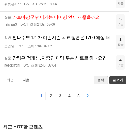
댓글
뒤늦은시작
Lv.2
조회 2685
07-06
라트마망군 넘어가는 타이밍 언제가 좋을까요
질문
5
댓글
Infighter3
Lv.54
조회 2432
07-06
인나수도 1위가 이번시즌 목표 정랩은 1700 예상
일반
1
댓글
조입술
Lv.27
조회 2284
07-05
강령은 적개심, 저중단 파밍 무슨 세트로 하나요?
질문
4
댓글
hellokimchi
Lv.5
조회 3246
07-04
최근
다음
검색
글쓰기
1
2
3
4
5
최근 HOT한 콘텐츠