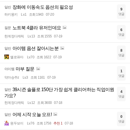
장화에 이동속도 옵션의 필요성
일반
9
댓글
하키몽키
Lv.1
조회 1943
07-20
노트북 4클라 유저인데요
질문
6
댓글
한계정다캐릭
Lv.13
조회 1555
07-19
아이템 옵션 잘아시는분
일반
8
댓글
옐로퓨마
Lv.70
조회 1622
07-19
마부 질문
아이템
1
댓글
악마승주z
Lv.3
조회 1161
07-19
39시즌 솔플로 150단 가장 쉽게 클리어하는 직업이뭔
일반
4
가요?
댓글
한계정다캐릭
Lv.12
조회 3600
07-18
어제 시작 오늘 오프!
일반
0
댓글
원두보이
Lv.76
조회 1758
추천 1
07-18