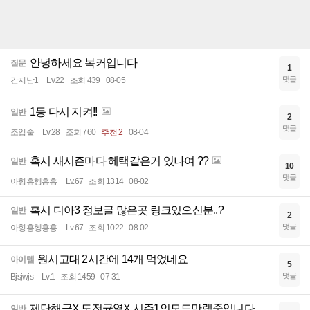
안녕하세요 복커입니다
질문
1
댓글
간지남1
Lv.22
조회 439
08-05
1등 다시 지켜!!
일반
2
댓글
조입술
Lv.28
조회 760
추천 2
08-04
혹시 새시즌마다 혜택같은거 있나여 ??
일반
10
댓글
아힝흥헹흥흥
Lv.67
조회 1314
08-02
혹시 디아3 정보글 많은곳 링크있으신분..?
일반
2
댓글
아힝흥헹흥흥
Lv.67
조회 1022
08-02
원시고대 2시간에 14개 먹었네요
아이템
5
댓글
Bjsjwjs
Lv.1
조회 1459
07-31
제단해금X 도전균열X 시즌1인모드만랩중입니다
일반