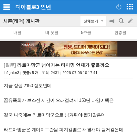
디아블로3
인벤
시즌(래더) 게시판
전체보기
공
검
글
지
색
내글
내 댓글
5추글
인증글
on/off
쓰
기
[질문]
라트마망군 넘어가는 타이밍 언제가 좋을까요
Infighter3
댓글: 5 개
조회:
2431
2026-07-06 10:17:41
지금 정랩 2150 정도인데
꿈유죽회가 보스전 시간이 오래걸려서 150단 타임어택은
결국 나중에는 라트마망군으로 넘겨줘야 될거같은데
라트마망군은 게이지구간을 피지컬빨로 해결해야 될거같은데