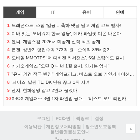
게임
IT
유머
연예
1
드래곤소드, 스팀 '압긍'…축하 댓글 달고 게임 코드 받자!
2
디바 잇는 '오버워치 한국 영웅', 메카 파일럿 디몬 나온다
3
엔씨, 게임스컴 2026서 미공개 신작 최초 공개
4
웹젠, 상반기 영업수익 773억 원…순이익 89% 증가
5
모바일 MMOTPS '더 디비전 리서전스', 6일 스팀에도 출시
6
카카오게임즈 "오딘 Q 내년 1월 출시, 연기는 없다"
7
"유저 의견 적극 반영" 게임프리크, 비스트 오브 리인카네이션 개선 나선다
8
'페이즈' 날뛴 T1, DK 연승 끊고 1위 지켜
9
젠지, 한화생명 잡고 2연패 끊었다
10
XBOX 게임패스 8월 1차 라인업 공개... '비스트 오브 리인카네이션' 즉시 합류
로그인
PC화면
퀵링크
설정
청소년보호정책
이용약관
개인정보처리방침
▲
불법촬영물신고안내