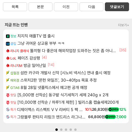
목록
본문
이전
다음
댓글보기
지금 뜨는 인벤
더보기+
치지직 애플TV 앱 출시
정보
그냥 귀여운 상교용 부부 ㅋㅋ
클립
[35]
똘끼형 다 좋은데 해외작업장 도와주는 짓은 좀 아니지않냐?
리니지 클래식
[4]
페이즈 감상평
LoL
[14]
방금 일어난일
리니지M
섬란 카구라 개발사 신작 [시노비 넥서스] 연내 출시 예정
섭컬겜
스위치2판 ‘몬헌 와일즈’, 30~40fps 목표 추정
해외겜
8월 28일 넷플릭스에서 예고편 공개 예정
GTA6
[5,000명 선착순] 동구밭 식기세척기 세제 240g x 2개
핫딜
[10,000명 선착순 / 하루1개 제한] ] 빌리스홈 캡슐세제200개
핫딜
디제이맥스 리스펙트 V V 리버티 5 팩 DJMAX RESPECT V V Liberty 5 Pack DLC
10%
26,820원
12%
특가
그랑블루 판타지 리링크 엔드리스 라그나로크 Granblue Fantasy Relink Endless Ragnarok
66,800원
7,000
특가