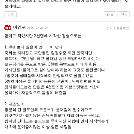
어느정도 정렙되고 칼데도 바르고 하면 효율이 생각보다 많이 딸리진 않
을거에요.
답글
0
0
마검귀
26-07-07 22:07
신고
|
공감 확인
밑에도 적었지만 2천렙에 시작한 경험으로는
1. 죽회보다 효율이 많~~~이 낮다
죽회는 자리잡고 피만빨면 일정수준 되면 안죽지만
라트마는 한번 띵- 하고 쿨타임 동안 도망다녀야 하는데
모든공격을 몸으로 받음. 2천렙 몸빵으로 이때가 힘듬
기사단원+물약으로 살아남아야 하는데 그것도 한턴뿐이니
2방컷이 날때쯤에 시작해야 안정적으로 굴릴수있음
3방컷이상은 쿨 기다리는동안 생존이.. 난해한변화 써도
평타들어오는건 답없음 4천렙즈음 기본스탯빨로 저항이
올라가야 자동적으로 몸빵이 해결됨
2. 재감노예
망군의 긴 쿨로인해 모든부위 풀재감이 필수이므로
템맞추기가 쉽지않음 꿈유죽회보다 저렙 성능은 구리고
템파밍 난이도는 높으므로 죽회대신 저렙때 먼저 시작하는게
애초에 운이좋지않는 이상 힘든 세팅임