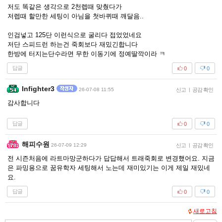
저도 똑같은 생각으로 2천렙때 맞췄다가
저렙때 할만한 세팅이 아님을 첫바퀴때 깨달음..
인검넣고 125단 이런식으로 굴리다 접었었네요
저단 스피드런 하는건 죽회보다 재밌긴합니다
한방에 터지는단수라면 무한 이동기에 정예딸깍이라 ㅋ
답글
0
0
Infighter3
26-07-08 11:55
신고
|
공감 확인
감사합니다
답글
0
0
해피수원
26-07-09 12:29
신고
|
공감 확인
전 시즌처음에 라트마망군하다가 답답해서 트래죽회로 변경했어요. 지금
은 파밍용으로 꿈유학자 세팅해서 노는데 재미있기는 이게 제일 재밌네
요.
답글
0
0
새로고침