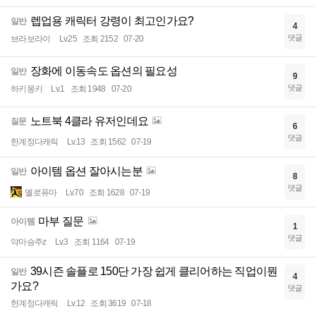
렙업용 캐릭터 강령이 최고인가요?
일반
4
댓글
브라보라이
Lv.25
조회 2152
07-20
장화에 이동속도 옵션의 필요성
일반
9
댓글
하키몽키
Lv.1
조회 1948
07-20
노트북 4클라 유저인데요
질문
6
댓글
한계정다캐릭
Lv.13
조회 1562
07-19
아이템 옵션 잘아시는분
일반
8
댓글
옐로퓨마
Lv.70
조회 1628
07-19
마부 질문
아이템
1
댓글
악마승주z
Lv.3
조회 1164
07-19
39시즌 솔플로 150단 가장 쉽게 클리어하는 직업이뭔
일반
4
가요?
댓글
한계정다캐릭
Lv.12
조회 3619
07-18