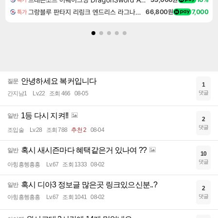
그랑블루 판타지 리링크 엔드리스 라그나로크 Granblue Fantasy Relink Endless Ragnarok
66,800원
7,000
특가
안녕하세요 복커입니다
질문
1
댓글
간지남1
Lv.22
조회 466
08-05
1등 다시 지켜!!
일반
2
댓글
조입술
Lv.28
조회 788
추천 2
08-04
혹시 새시즌마다 혜택같은거 있나여 ??
일반
10
댓글
아힝흥헹흥흥
Lv.67
조회 1333
08-02
혹시 디아3 정보글 많은곳 링크있으신분..?
일반
2
댓글
아힝흥헹흥흥
Lv.67
조회 1041
08-02