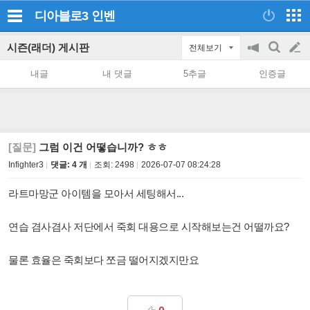
디아블로3
인벤
시즌(래더) 게시판
전체보기
공
검
글
지
색
내글
내 댓글
5추글
인증글
on/off
쓰
기
[질문]
그럼 이건 어떻습니까? ㅎㅎ
Infighter3
댓글: 4 개
조회:
2498
2026-07-07 08:24:28
라트마망군 아이템을 모아서 세팅해서...
연습 겸사겸사 저단에서 죽회 대용으로 시작해보는건 어떨까요?
물론 효율은 죽회보다 쪼금 떨어지겠지만요