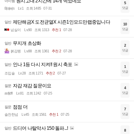
원시고대 2시간에 14개 먹었네요
아이템
5
댓글
Bjsjwjs
Lv.1
조회 1485
07-31
제단해금X 도전균열X 시즌1인모드만랩중입니다
일반
10
댓글
넘실이
Lv.90
조회 1313
추천 1
07-28
무지개 초상화
일반
2
댓글
붉감펭
Lv.88
조회 1361
추천 2
07-28
인나 1등 다시 지켜!! 원시 축포
일반
1
댓글
조입술
Lv.28
조회 1271
추천 2
07-27
자감 재감 질문이요
질문
4
댓글
asfjdfl
Lv.81
조회 1242
07-25
점점 더
질문
7
댓글
솔찬한넘
Lv.45
조회 1561
추천 1
07-25
드디어 나탈악사 150 돌파...!
일반
8