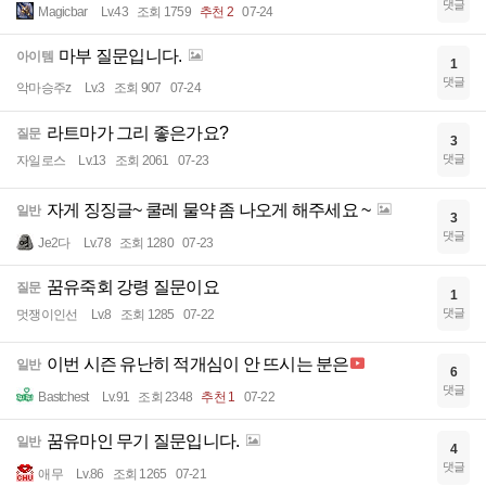
댓글
Magicbar
Lv.43
조회 1759
추천 2
07-24
마부 질문입니다.
아이템
1
댓글
악마승주z
Lv.3
조회 907
07-24
라트마가 그리 좋은가요?
질문
3
댓글
자일로스
Lv.13
조회 2061
07-23
자게 징징글~ 쿨레 물약 좀 나오게 해주세요 ~
일반
3
댓글
Je2다
Lv.78
조회 1280
07-23
꿈유죽회 강령 질문이요
질문
1
댓글
멋쟁이인선
Lv.8
조회 1285
07-22
이번 시즌 유난히 적개심이 안 뜨시는 분은
일반
6
댓글
Bastchest
Lv.91
조회 2348
추천 1
07-22
꿈유마인 무기 질문입니다.
일반
4
댓글
애무
Lv.86
조회 1265
07-21