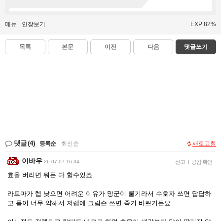
메뉴
인장보기
EXP 82%
목록
본문
이전
다음
댓글쓰기
댓글
(4)
등록순
|
최신순
새로고침
이바우
26-07-07 16:34
신고
|
공감 확인
효율 버리면 뭐든 다 할수있죠
라트마가 렙 낮으면 어려운 이유가 망군이 쿨기라서 수호자 쓰면 답답하
고 몸이 너무 약해서 저렙에 크림슨 쓰면 죽기 바쁘거든요.