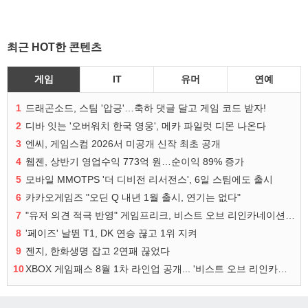
최근 HOT한 콘텐츠
게임
IT
유머
연예
1
드래곤소드, 스팀 '압긍'…축하 댓글 달고 게임 코드 받자!
2
디바 잇는 '오버워치 한국 영웅', 메카 파일럿 디몬 나온다
3
엔씨, 게임스컴 2026서 미공개 신작 최초 공개
4
웹젠, 상반기 영업수익 773억 원…순이익 89% 증가
5
모바일 MMOTPS '더 디비전 리서전스', 6일 스팀에도 출시
6
카카오게임즈 "오딘 Q 내년 1월 출시, 연기는 없다"
7
"유저 의견 적극 반영" 게임프리크, 비스트 오브 리인카네이션 개선 나선다
8
'페이즈' 날뛴 T1, DK 연승 끊고 1위 지켜
9
젠지, 한화생명 잡고 2연패 끊었다
10
XBOX 게임패스 8월 1차 라인업 공개... '비스트 오브 리인카네이션' 즉시 합류