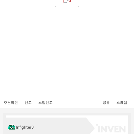
0
추천확인
신고
스팸신고
공유
스크랩
Infighter3