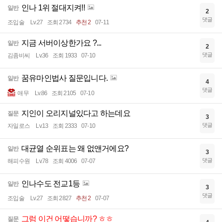
인나 1위 절대지켜!!
일반
2
댓글
조입술
Lv.27
조회 2734
추천 2
07-11
지금 서버이상한가요 ?...
일반
2
댓글
김좀비씨
Lv.36
조회 1933
07-10
꿈유마인법사 질문입니다.
일반
4
댓글
애무
Lv.86
조회 2105
07-10
지인이 오리지널있다고 하는데요
질문
3
댓글
자일로스
Lv.13
조회 2333
07-10
대균열 순위표는 왜 없앤거에요?
일반
3
댓글
해피수원
Lv.78
조회 4006
07-07
인나수도 전교1등
일반
3
댓글
조입술
Lv.27
조회 2827
추천 2
07-07
그럼 이건 어떻습니까? ㅎㅎ
질문