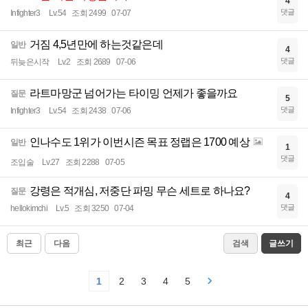
4
댓글
Infighter3
Lv.54
조회 2499
07-07
거짐 4,5년만에 하는것같은데
일반
4
댓글
뒤늦은시작
Lv.2
조회 2689
07-06
라트마망군 넘어가는 타이밍 언제가 좋을까요
질문
5
댓글
Infighter3
Lv.54
조회 2438
07-06
인나수도 1위가 이번시즌 목표 정랩은 1700 예상
일반
1
댓글
조입술
Lv.27
조회 2288
07-05
강령은 적개심, 저중단 파밍 무슨 세트로 하나요?
질문
4
댓글
hellokimchi
Lv.5
조회 3250
07-04
최근
다음
검색
글쓰기
1
2
3
4
5