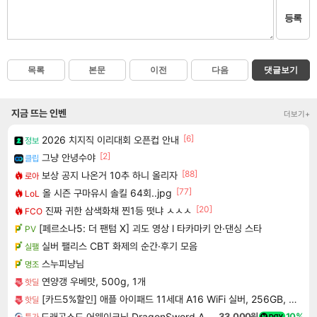
등록
목록
본문
이전
다음
댓글보기
지금 뜨는 인벤
더보기+
[6]
2026 치지직 이리대회 오픈컵 안내
정보
[2]
그냥 안녕수야
클립
[88]
보상 공지 나온거 10추 하니 올리자
로아
[77]
올 시즌 구마유시 솔킬 64회..jpg
LoL
[20]
진짜 귀한 삼색화채 찐1등 떳냐 ㅅㅅㅅ
FCO
[페르소나5: 더 팬텀 X] 괴도 영상 l 타카마키 안·댄싱 스타
PV
실버 팰리스 CBT 화제의 순간·후기 모음
실팰
스누피냥님
명조
연양갱 우베맛, 500g, 1개
핫딜
[카드5%할인] 애플 아이패드 11세대 A16 WiFi 실버, 256GB, WiFi전용
핫딜
드래곤소드 어웨이크닝 DragonSword Awakening
33,000원
10%
특가