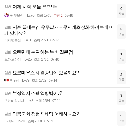
어제 시작 오늘 오프!
일반
0
댓글
원두보이
Lv.76
조회 1765
추천 1
07-18
시즌 끝내는겸 우주날개 + 무지개초상화 하려는데 이
일반
8
게 맞나요?
댓글
디지털통신
Lv.11
조회 2191
07-17
오랜만에 복귀하는 뉴비 질문점
일반
1
댓글
브라보라이
Lv.25
조회 1781
07-16
요로마우스 해결방법이 있을까요?
일반
3
댓글
민e님
Lv.79
조회 1732
07-14
부정악사 스펙업방법이..?
일반
9
댓글
초뉴비입니다
Lv.2
조회 2284
07-14
악몽죽회 경험치세팅 어케하나요?
일반
9
댓글
라비딕
Lv.48
조회 2050
07-14