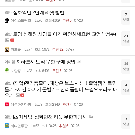
술로홀
Lv.10
조회 4901
추천 1
07-29
심화악던 2단계 리셋 방법
일반
7
댓글
아이스블링크
Lv.70
조회 4269
추천 5
07-28
로딩 심해진 사람들 이거 확인하세요(비교영상첨부)
일반
23
댓글
파프롤
Lv.77
조회 5972
추천 22
07-27
지하도시 보석 무한 구매 방법
아이템
14
댓글
노답킹
Lv.82
조회 6408
추천 5
07-26
(재업)전리품필터, 대상은 보스 사신~! 졸업템 재료만
일반
4
들기~!시간 아끼기 돈벌기~! 전리품필터 느낌으로라도 배
댓글
우기
삼촌안잔다잉
Lv.68
조회 2849
추천 4
07-26
[초미세팁] 심화던전 리셋 무한파밍시.
일반
3
댓글
바다만두짱
Lv.63
조회 3425
추천 6
07-26