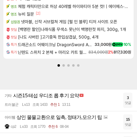
체험 캐릭터만으로 허상 40레벨 하이와티아 5분 컷!｜에이메스·린네·모니에 명함
명조
[2]
뉴비 질문
명조
넷마블, 신작 서브컬쳐 게임 [펄 인 블루] 티저 사이트 오픈
섭컬겜
[백명란 할인]나래식품 무색소 못난이 백명란젓 파지, 300g, 1개
핫딜
[나도 사버린 ]고기중독 한입삼겹살, 500g, 4개
핫딜
드래곤소드 어웨이크닝 DragonSword Awakening
33,000원
10%
특가
닌텐도 스위치 2 본체 + 마리오 카트 월드 + 포켓몬 포코피아 번들
834,000원
2%
817,320원
특가
시즌15 테섭 우디조 롭 후기 요약
기타
3
댓글
트러블군
Lv.13
조회 1433
추천 1
13:11
상인 물물교환으로 일촉, 정태가,모으기 팁
아이템
15
댓글
cp2
Lv.33
조회 1770
추천 6
08-04