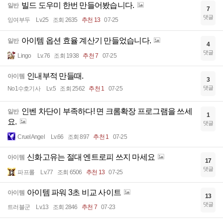
빌드 도우미 한번 만들어봤습니다.
일반
7
댓글
잉여부두
Lv.25
조회 2635
추천 13
07-25
아이템 옵션 효율 계산기 만들었습니다.
일반
4
댓글
Lingo
Lv.76
조회 1938
추천 7
07-25
인내부적 만들때.
아이템
3
댓글
No1수호기사
Lv.5
조회 2562
추천 1
07-25
인벤 차단이 부족하다! 면 크롬확장 프로그램을 쓰세
일반
1
요.
댓글
CruelAngel
Lv.66
조회 897
추천 1
07-25
신화고유는 절대 엔트로피 쓰지 마세요
아이템
17
댓글
파프롤
Lv.77
조회 6506
추천 13
07-25
아이템 파워 3초 비교 사이트
아이템
13
댓글
트러블군
Lv.13
조회 2846
추천 7
07-23