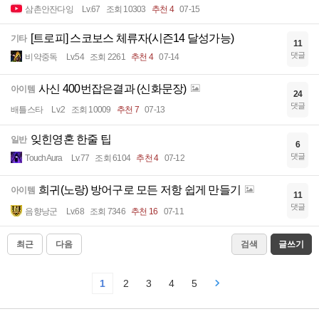
삼촌안잔다잉
Lv.67
조회 10303
추천 4
07-15
[트로피] 스코보스 체류자(시즌14 달성가능)
기타
11
댓글
비약중독
Lv.54
조회 2261
추천 4
07-14
사신 400번잡은결과 (신화문장)
아이템
24
댓글
배틀스타
Lv.2
조회 10009
추천 7
07-13
잊힌영혼 한줄 팁
일반
6
댓글
TouchAura
Lv.77
조회 6104
추천 4
07-12
희귀(노랑) 방어구로 모든 저항 쉽게 만들기
아이템
11
댓글
음향낭군
Lv.68
조회 7346
추천 16
07-11
최근
다음
검색
글쓰기
1
2
3
4
5