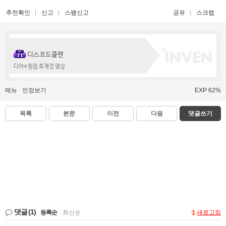
추천확인
신고
스팸신고
공유
스크랩
디스코드클랜
디아4 원컴 투계정 영상
메뉴
인장보기
EXP 62%
목록
본문
이전
다음
댓글쓰기
댓글
(1)
등록순
|
최신순
새로고침