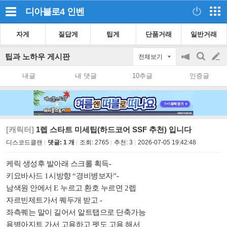
디아블로4
인벤
자게
질답게
팁게
단품거래
일반거래
팁과 노하우 게시판
전체보기
공
검
글
지
색
내글
내 댓글
10추글
인증글
on/off
쓰
기
[캐릭터]
1렙 스타트 미세팁(하드코어 SSF 추천) 입니다
디스코드클랜
댓글: 1 개
조회:
2765
추천:
3
2026-07-05 19:42:48
케릭 생성후 발아래 스크롤 획득
-
키요바사드
시방향
경비병보자
1
“
”-
남색원 안에서
누르고 환호 누르면
렙
E
2
자르빈제트가서 퀘두개 받고
-
좌측퀘는 말이 길어서 알트탭으로 단축가능
용병아지트 가서 고용하고 펫도 고용 해서