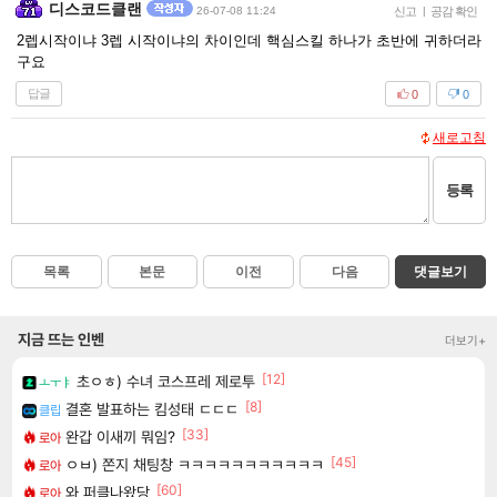
디스코드클랜
26-07-08 11:24
신고
|
공감 확인
2렙시작이냐 3렙 시작이냐의 차이인데 핵심스킬 하나가 초반에 귀하더라
구요
답글
0
0
새로고침
등록
목록
본문
이전
다음
댓글보기
지금 뜨는 인벤
더보기+
[12]
초ㅇㅎ) 수녀 코스프레 제로투
ㅗㅜㅑ
[8]
결혼 발표하는 킴성태 ㄷㄷㄷ
클립
[33]
완갑 이새끼 뭐임?
로아
[45]
ㅇㅂ) 쫀지 채팅창 ㅋㅋㅋㅋㅋㅋㅋㅋㅋㅋㅋ
로아
[60]
와 퍼클나왔당
로아