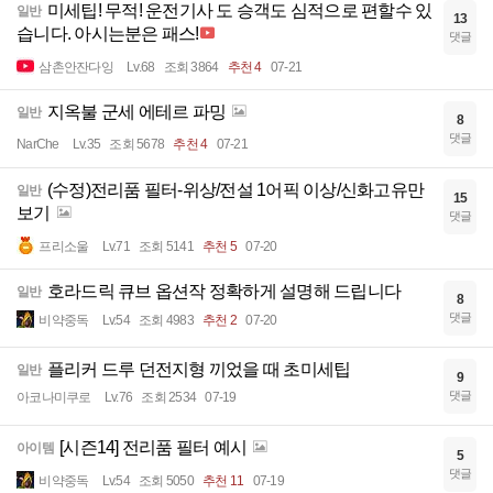
미세팁! 무적! 운전기사 도 승객도 심적으로 편할수 있
일반
13
습니다. 아시는분은 패스!
댓글
삼촌안잔다잉
Lv.68
조회 3864
추천 4
07-21
지옥불 군세 에테르 파밍
일반
8
댓글
NarChe
Lv.35
조회 5678
추천 4
07-21
(수정)전리품 필터-위상/전설 1어픽 이상/신화고유만
일반
15
보기
댓글
프리소울
Lv.71
조회 5141
추천 5
07-20
호라드릭 큐브 옵션작 정확하게 설명해 드립니다
일반
8
댓글
비약중독
Lv.54
조회 4983
추천 2
07-20
플리커 드루 던전지형 끼었을 때 초미세팁
일반
9
댓글
아코나미쿠로
Lv.76
조회 2534
07-19
[시즌14] 전리품 필터 예시
아이템
5
댓글
비약중독
Lv.54
조회 5050
추천 11
07-19