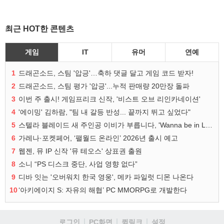
최근 HOT한 콘텐츠
게임
IT
유머
연예
1
드래곤소드, 스팀 '압긍'…축하 댓글 달고 게임 코드 받자!
2
드래곤소드, 스팀 평가 '압긍'...누적 판매량 20만장 돌파
3
이번 주 출시! 게임프리크 신작, '비스트 오브 리인카네이션'
4
'에이밍' 김하람, "팀 내 갈등 반성... 끝까지 뛰고 싶었다"
5
스텔라 블레이드 새 주인공 이비가 부릅니다, 'Wanna be in LOVE' 뮤비 공개
6
가레나·포켓페어, ‘팰월드 온라인’ 2026년 출시 예고
7
웹젠, 뮤 IP 신작 '뮤 테오스' 상표권 출원
8
소니 “PS 디스크 중단, 사업 영향 없다”
9
디바 잇는 '오버워치 한국 영웅', 메카 파일럿 디몬 나온다
10
‘아키에이지 S: 자유의 해협’ PC MMORPG로 개발한다
로그인
PC화면
퀵링크
설정