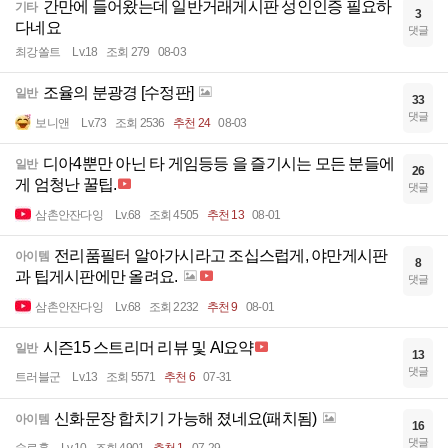
간만에 들어왔는데 일반거래게시판 성인인증 필요하
기타
3
다네요
댓글
최강쏠트
Lv.18
조회 279
08-03
조율의 분광경 [수정판]
일반
33
댓글
보니앤
Lv.73
조회 2536
추천 24
08-03
디아4뿐만 아닌 타 게임등등 을 즐기시는 모든 분들에
일반
26
게 엄청난 꿀팁.
댓글
삼촌안잔다잉
Lv.68
조회 4505
추천 13
08-01
전리품필터 알아가시라고 조십스럽게, 야만게시판
아이템
8
과 팁게시판에만 올려요.
댓글
삼촌안잔다잉
Lv.68
조회 2232
추천 9
08-01
시즌15 스트리머 리뷰 및 AI요약
일반
13
댓글
트러블군
Lv.13
조회 5571
추천 6
07-31
신화문장 합치기 가능해 졌네요(패치됨)
아이템
16
댓글