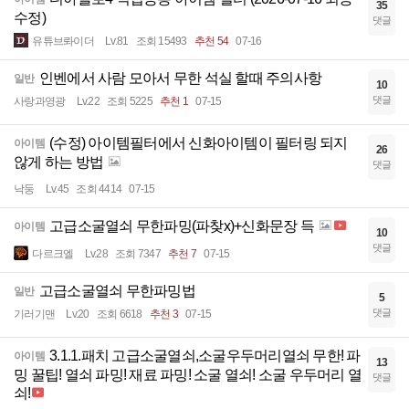
35
수정)
댓글
유튜브롸이더
Lv.81
조회 15493
추천 54
07-16
인벤에서 사람 모아서 무한 석실 할때 주의사항
일반
10
댓글
사랑과영광
Lv.22
조회 5225
추천 1
07-15
(수정) 아이템필터에서 신화아이템이 필터링 되지
아이템
26
않게 하는 방법
댓글
낙둥
Lv.45
조회 4414
07-15
고급소굴열쇠 무한파밍(파찾x)+신화문장 득
아이템
10
댓글
다르크엘
Lv.28
조회 7347
추천 7
07-15
고급소굴열쇠 무한파밍법
일반
5
댓글
기러기맨
Lv.20
조회 6618
추천 3
07-15
3.1.1.패치 고급소굴열쇠,소굴우두머리열쇠 무한! 파
아이템
13
밍 꿀팁! 열쇠 파밍! 재료 파밍! 소굴 열쇠! 소굴 우두머리 열
댓글
쇠!