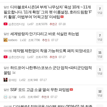
디아블로4 시즌14 부캐 '나무상자' 육성 10개 ~ 11개
일반
7
필요합니다. '11개 확정' 그외 펫 이름설정, 호라드림함 'F'
댓글
키 활용', 마법부여 '어픽고정' 미세팁
삼촌안잔다잉
Lv.67
조회 5076
추천 2
07-18
세계방랑자 안기다리고 바로 석실런 하는법
일반
7
댓글
kerbero
Lv.32
조회 7796
추천 1
07-17
제작템 제한없이 착용 가능하도록 패치 되었네요.!
아이템
11
댓글
삼촌안잔다잉
Lv.67
조회 4705
추천 9
07-17
하드코어 나한투/스코보스 군단 업적+파티군단업적
일반
1
꿀팁
댓글
응애킹
Lv.52
조회 948
07-17
SSF 모드 고급 소굴 열쇠 무한 파밍법
일반
12
댓글
김가불
Lv.51
조회 6947
추천 8
07-17
디아블로4 직업공용 아이템 필터 (2026-07-16 최종
아이템