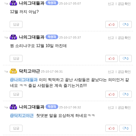
나의그대들과
25-10-17 05:07
신고
|
공감 확인
12월 까지 아님?
답글
0
0
나의그대들과
25-10-17 05:37
신고
|
공감 확인
뭔 소리냐구요 12월 10일 까진데
답글
0
0
닥치고야근
25-10-17 06:31
신고
|
공감 확인
@나의그대들과
이미 찍먹하고 끝난 사람들은 끝났다는 의미인거 같
네요 ㅋㅋ 즐길 사람들은 계속 즐기는거죠!!!
답글
0
0
나의그대들과
25-10-17 06:32
신고
|
공감 확인
@닥치고야근
첫댓분 말을 요상하게 하네요ㅋㅋ
답글
0
0