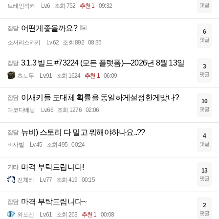
댓글
브레인픽커
Lv.6
조회 752
추천 1
09:32
어떤게좋을까요?
잡담
6
댓글
소서리스키키
Lv.62
조회 892
08:35
3.1.3 빌드 #73224 (모든 플랫폼)—2026년 8월 13일
잡담
3
댓글
츠토무
Lv.91
조회 1624
추천 1
06:09
이새키들 도대체 확률을 동일하게설정한게맞나?
잡담
10
댓글
다코다베닝
Lv.66
조회 1276
02:06
뉴비) 스토리 다 밀고 뭐해야하나요..??
잡담
4
댓글
비사벌
Lv.45
조회 495
00:24
마격 부탁드립니다!
기타
13
댓글
진체리
Lv.77
조회 419
00:15
마격 부탁드립니다~
잡담
2
댓글
와도겐
Lv.61
조회 263
추천 1
00:08