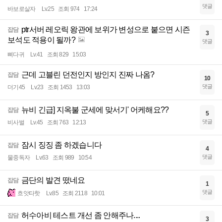
댓글
바보로살자
Lv.25
조회 974
17:24
ptr서버 레오릭 왕관에 보위가 변성으로 붙으면 시즌
잡담
3
보석도 적용이 될까?
댓글
삐다귀
Lv.41
조회 829
15:03
근데 고블린 던전인지 방인지 진짜 나옴?
잡담
10
댓글
더기45
Lv.23
조회 1453
13:03
뉴비 긴급] 지옥불 군세에 맞서기' 어케해요??
잡담
5
댓글
비사벌
Lv.45
조회 763
12:13
잠시 징징 좀 하겠습니다
잡담
4
댓글
물중독자
Lv.63
조회 989
10:54
금단의 발견 떴네요
잡담
1
댓글
흐앗타핫
Lv.85
조회 2118
10:01
허수아비 테스트 개선 좀 안해주나....
잡담
3