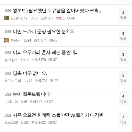
왕초보) 필요했던 고유템을 갈아버렸다 크흑.,..
잡담
1
댓글
일상다반사
Lv.53
조회 887
추천 1
08-07
야만 도가니 문양 필요한 분?
잡담
3
댓글
빽곰군
Lv.91
조회 874
08-07
야외 우두머리 혼자 패는 중인데..
잡담
3
댓글
상크상크
Lv.14
조회 1176
08-07
일촉 너무 없네요.
잡담
5
댓글
터프너구리
Lv.14
조회 755
08-07
뉴비 질문드립니다!
잡담
4
댓글
수차니얌
Lv.6
조회 367
08-07
시즌 오프전 한캐릭 소돌야만 vs 플리커 대격변
잡담
7
댓글
Sixx5150
Lv.23
조회 1002
08-07