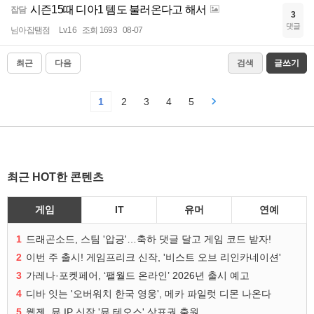
시즌15때 디아1 템도 불러온다고 해서
잡담
3
댓글
님아잡탬점
Lv.16
조회 1693
08-07
최근
다음
검색
글쓰기
1
2
3
4
5
최근 HOT한 콘텐츠
게임
IT
유머
연예
1
드래곤소드, 스팀 '압긍'…축하 댓글 달고 게임 코드 받자!
2
이번 주 출시! 게임프리크 신작, '비스트 오브 리인카네이션'
3
가레나·포켓페어, ‘팰월드 온라인’ 2026년 출시 예고
4
디바 잇는 '오버워치 한국 영웅', 메카 파일럿 디몬 나온다
5
웹젠, 뮤 IP 신작 '뮤 테오스' 상표권 출원