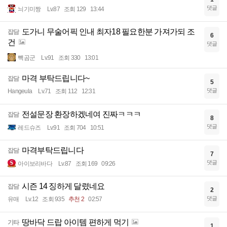
댓글
늬기미짱
Lv.87
조회 129
13:44
도가니 무술어픽 인내 최자18 필요한분 가져가되 조
잡담
6
건
댓글
빽곰군
Lv.91
조회 330
13:01
마격 부탁드립니다~
잡담
5
댓글
Hangeula
Lv.71
조회 112
12:31
전설문장 환장하겠네여 진짜ㅋㅋㅋ
잡담
8
댓글
레드슈즈
Lv.91
조회 704
10:51
마격부탁드립니다
잡담
7
댓글
아이보리바다
Lv.87
조회 169
09:26
시즌 14 징하게 달렸네요
잡담
2
댓글
유매
Lv.12
조회 935
추천 2
02:57
땅바닥 드랍 아이템 편하게 먹기
기타
1