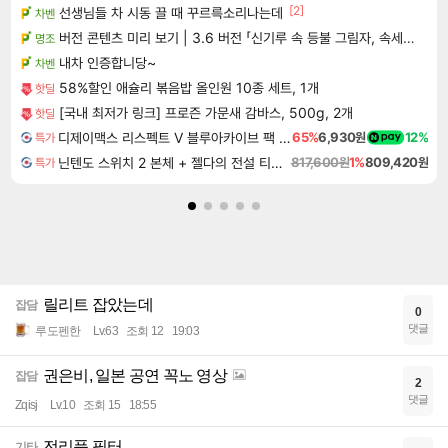
[2]
선생님들 차 시동 끌 때 꾸르륵소리나는데
차벤
버전 콘텐츠 미리 보기 | 3.6 버전 「신기루 속 등불 그림자, 속세에 깃든 검의 결심」이 8월 20일에 업데이트됩니다!
명조
내차 인증합니당~
차벤
58%할인 애슐리 볶음밥 올인원 10종 세트, 1개
핫딜
[국내 최저가 링크] 프로즌 가문새 감바스, 500g, 2개
핫딜
디제이맥스 리스펙트 V 블루아카이브 팩 DJMAX RESPECT V Blue Archive Pack DLC
65%
6,930원
12%
특가
닌텐도 스위치 2 본체 + 젤다의 전설 티어스 오브 더 킹덤 닌텐도 스위치 2 에디션 + 젤다의 전설 브레스 오브 더 와일드 닌텐도 스위치 2 에디션 번들
817,600원
1%
809,420원
특가
릴리트 잡았는데
잡담
0
댓글
루도펜한
Lv.63
조회 12
19:03
권은비, 일본 공연 꼭노 영상
잡담
2
댓글
Zqisj
Lv.10
조회 15
18:55
전리품 필터
기타