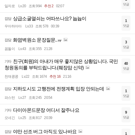
댓글
일자로
Lv.20
조회 994
추천 2
02:07
상급소굴열쇠는 어따쓰나요? 늅늅이
잡담
1
댓글
우아하아아
Lv.33
조회 578
00:39
화염벽원소 문장질문..ㅠ
잡담
3
댓글
꼼돌이
Lv.43
조회 355
21:28
친구(회원)의 아내가 매우 좋지않은 상황입니다. 국민
기타
40
청원동의를 부탁드립니다.(췌장암 신약)
댓글
천재콩콩
Lv.22
조회 1674
추천 16
21:16
지하도시도 고행전에 전쟁계획 입장 안되는데
잡담
1
댓글
파스턴
Lv.27
조회 245
20:54
다이아몬드문장 어디서 잘주나요
기타
9
댓글
오네긴
Lv.25
조회 817
20:39
야만 선조 버그 아직도 있나바요
잡담
1