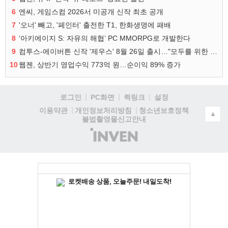
6
엔씨, 게임스컴 2026서 미공개 신작 최초 공개
7
'오너' 빼고, '페인터' 출전한 T1, 한화생명에 패배
8
‘아키에이지 S: 자유의 해협’ PC MMORPG로 개발한다
9
컴투스-에이버튼 신작 '제우스' 8월 26일 출시…"모두를 위한 경쟁"
10
웹젠, 상반기 영업수익 773억 원…순이익 89% 증가
로그인
PC화면
퀵링크
설정
청소년보호정책
이용약관
개인정보처리방침
▲
불법촬영물신고안내
(주)
인
벤