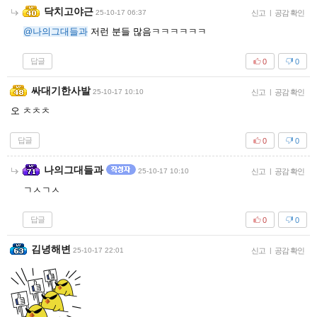
닥치고야근
25-10-17 06:37
신고
|
공감 확인
@나의그대들과
저런 분들 많음ㅋㅋㅋㅋㅋㅋ
답글
0
0
싸대기한사발
25-10-17 10:10
신고
|
공감 확인
오 ㅊㅊㅊ
답글
0
0
나의그대들과
25-10-17 10:10
신고
|
공감 확인
ㄱㅅㄱㅅ
답글
0
0
김녕해변
25-10-17 22:01
신고
|
공감 확인