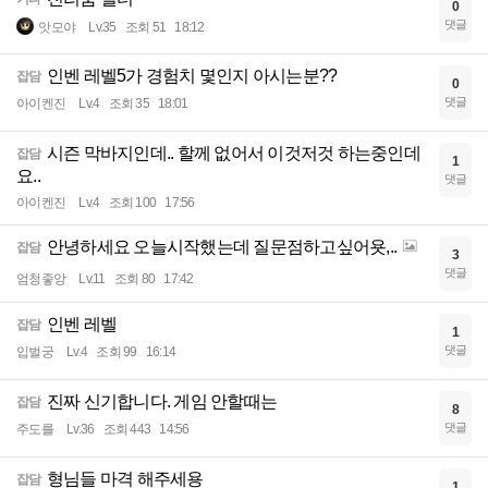
0
댓글
앗모야
Lv.35
조회 51
18:12
인벤 레벨5가 경험치 몇인지 아시는분??
잡담
0
댓글
아이켄진
Lv.4
조회 35
18:01
시즌 막바지인데.. 할께 없어서 이것저것 하는중인데
잡담
1
요..
댓글
아이켄진
Lv.4
조회 100
17:56
안녕하세요 오늘시작했는데 질문점하고싶어욧,..
잡담
3
댓글
엄청좋앙
Lv.11
조회 80
17:42
인벤 레벨
잡담
1
댓글
입벌궁
Lv.4
조회 99
16:14
진짜 신기합니다. 게임 안할때는
잡담
8
댓글
주도를
Lv.36
조회 443
14:56
형님들 마격 해주세용
잡담
1