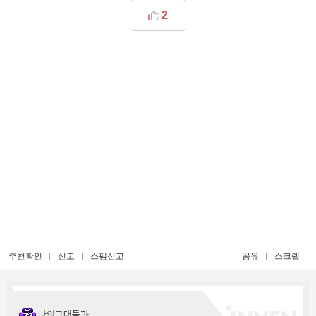
2
추천확인
신고
스팸신고
공유
스크랩
나의그대들과