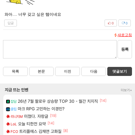
와아.... 너무 갖고 싶은 템이네요
답글
0
0
새로고침
등록
목록
본문
이전
다음
댓글보기
지금 뜨는 인벤
더보기+
[14]
26년 7월 팔로우 상승량 TOP 30 - 월간 치지직
잡담
마크 RPG 고민하는 이경민?
클립
[19]
미쳤다. 자랑글
리니지M
[14]
오늘 티한전 요약
LoL
[8]
트리플에스 김채연 고화질
FCO