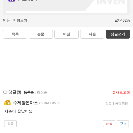
메뉴
인장보기
EXP 62%
목록
본문
이전
다음
댓글쓰기
댓글
(9)
등록순
|
최신순
새로고침
수제왕돈까스
25-10-17 05:06
신고
|
공감 확인
시즌이 끝났어요
답글
0
0