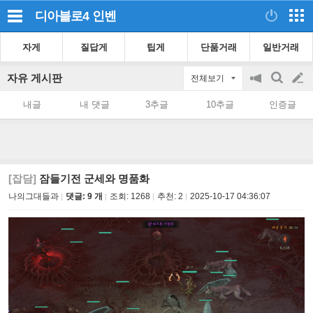
디아블로4
인벤
자게
질답게
팁게
단품거래
일반거래
자유 게시판
전체보기
공
검
글
지
색
내글
내 댓글
3추글
10추글
인증글
on/off
쓰
기
[잡담]
잠들기전 군세와 명품화
나의그대들과
댓글: 9 개
조회:
1268
추천:
2
2025-10-17 04:36:07